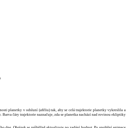
e
i planetky v odsluní (aféliu) tak, aby se celá trajektorie planetky vykreslila a
. Barva čáry trajektorie naznačuje, zda se planetka nachází nad rovinou ekliptiky
ního dne. Obrázek se průběžně aktualizuje po zadání hodnot. Po spuštění animace