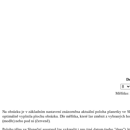
D
Měřítko
Na obrázku je v základním nastavení znázorněna aktuální poloha planetky ve Slun
optimálně vyplnila plochu obrázku. Dle měřítka, které lze změnit z vybraných hod
(modře) nebo pod ní (červeně).
Polohu těles ve Sluneční soustavě lze vykreslit i pro jiné datum (nebo "dnes")