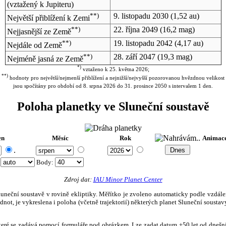
(vztažený k Jupiteru)
**)
9. listopadu 2030
(1,52 au)
Největší přiblížení k Zemi
**)
22. října 2049
(16,2 mag)
Nejjasnější ze Země
**)
19. listopadu 2042
(4,17 au)
Nejdále od Země
**)
28. září 2047
(19,3 mag)
Nejméně jasná ze Země
*)
vztaženo k 25. května 2026;
**)
hodnoty pro největší/nejmenší přiblížení a nejnižší/nejvyšší pozorovanou hvězdnou velikost
jsou spočítány pro období od 8. srpna 2026 do 31. prosince 2050 s intervalem 1 den.
Poloha planetky ve Sluneční soustavě
en
Měsíc
Rok
Animac
.
:
Body
:
Zdroj dat:
IAU Minor Planet Center
eční soustavě v rovině ekliptiky. Měřítko je zvoleno automaticky podle vzdálenost
not, je vykreslena i poloha (včetně trajektorií) některých planet Sluneční soustavy
, které se zadává pomocí formuláře pod obrázkem. Lze zadat datum ±50 let od dneš