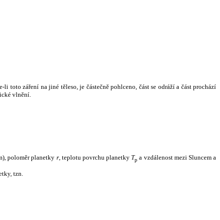
i toto záření na jiné těleso, je částečně pohlceno, část se odráží a část prochází
ické vlnění.
m), poloměr planetky
r
, teplotu povrchu planetky
T
a vzdálenost mezi Sluncem a
p
tky, tzn.