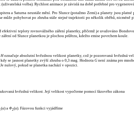
k (uživatelská volba). Rychlost animace je závislá na době potřebné pro vygenerová
itera a Saturna neustále mění. Pro Slunce (potažmo Zemi) a planety jsou platné p
 může pohybovat po zhruba stále stejné trajektorii po několik oběhů, nicméně při p
had efektivní teploty rovnovážného záření planetky, přičemž je uvažováno Bondov
záření od Slunce planetkou je plochou průřezu, kdežto emise povrchem koule.
e
H
označuje absolutní hvězdnou velikost planetky, což je pozorovaná hvězdná veli
i, kdy se jasnost planetky zvýší zhruba o 0,3 mag. Hodnota
G
není známa pro mnoho 
Je nulový, pokud se planetka nachází v opozici.
edukovaná hvězdná velikost. Její velikost vypočteme pomocí fázového zákona
(
α
) a
Φ
(
α
). Fázovou funkci vyjádříme
1
2