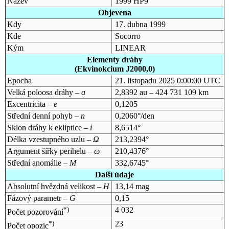
Název
1999 HP9
Objevena
Kdy
17. dubna 1999
Kde
Socorro
Kým
LINEAR
Elementy dráhy
(Ekvinokcium J2000,0)
Epocha
21. listopadu 2025 0:00:00 UTC
Velká poloosa dráhy –
a
2,8392 au – 424 731 109 km
Excentricita –
e
0,1205
Střední denní pohyb –
n
0,2060°/den
Sklon dráhy k ekliptice –
i
8,6514°
Délka vzestupného uzlu –
Ω
213,2394°
Argument šířky perihelu –
ω
210,4376°
Střední anomálie –
M
332,6745°
Další údaje
Absolutní hvězdná velikost –
H
13,14 mag
Fázový parametr –
G
0,15
*)
4 032
Počet pozorování
*)
23
Počet opozic