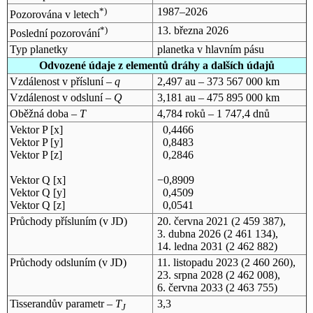
*)
1987–2026
Pozorována v letech
*)
13. března 2026
Poslední pozorování
Typ planetky
planetka v hlavním pásu
Odvozené údaje z elementů dráhy a dalších údajů
Vzdálenost v přísluní –
q
2,497 au – 373 567 000 km
Vzdálenost v odsluní –
Q
3,181 au – 475 895 000 km
Oběžná doba –
T
4,784 roků – 1 747,4 dnů
Vektor P [x]
0,4466
Vektor P [y]
0,8483
Vektor P [z]
0,2846
Vektor Q [x]
−0,8909
Vektor Q [y]
0,4509
Vektor Q [z]
0,0541
Průchody přísluním (v
JD
)
20. června 2021
(2 459 387),
3. dubna 2026
(2 461 134),
14. ledna 2031
(2 462 882)
Průchody odsluním (v
JD
)
11. listopadu 2023
(2 460 260),
23. srpna 2028
(2 462 008),
6. června 2033
(2 463 755)
Tisserandův parametr –
T
3,3
J