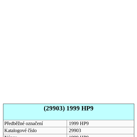
(29903) 1999 HP9
Předběžné označení
1999 HP9
Katalogové číslo
29903