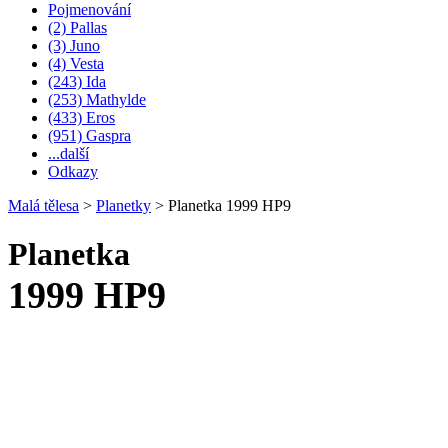
Pojmenování
(2) Pallas
(3) Juno
(4) Vesta
(243) Ida
(253) Mathylde
(433) Eros
(951) Gaspra
...další
Odkazy
Malá tělesa
>
Planetky
>
Planetka 1999 HP9
Planetka
1999 HP9