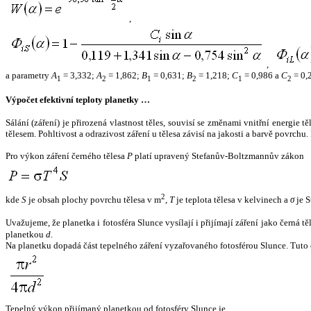
,
,
a parametry
A
= 3,332;
A
= 1,862;
B
= 0,631;
B
= 1,218;
C
= 0,986 a
C
= 0,
1
2
1
2
1
2
Výpočet efektivní teploty planetky …
Sálání (záření) je přirozená vlastnost těles, souvisí se změnami vnitřní energie 
tělesem. Pohltivost a odrazivost záření u tělesa závisí na jakosti a barvě povrch
Pro výkon záření černého tělesa
P
platí upravený Stefanův-Boltzmannův zákon
2
kde
S
je obsah plochy povrchu tělesa v m
,
T
je teplota tělesa v kelvinech a
σ
je S
Uvažujeme, že planetka i fotosféra Slunce vysílají i přijímají záření jako černá 
planetkou
d
.
Na planetku dopadá část tepelného záření vyzařovaného fotosférou Slunce. Tuto 
Tepelný výkon přijímaný planetkou od fotosféry Slunce je