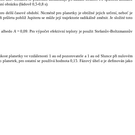
ní obrázku (řádově 0,5-0,8 s).
ro delší časové období. Nicméně pro planetky je obtížné jejich určení, neboť je
růletu poblíž Jupiteru se může její trajektorie radikálně změnit. Je složité toto
o albedo
A
= 0,09. Pro výpočet efektivní teploty je použit Stefanův-Boltzmannův
kost planetky ve vzdálenosti 1 au od pozorovatele a 1 au od Slunce při nulovém
planetek, pro ostatní se používá hodnota 0,15. Fázový úhel
α
je definován jako