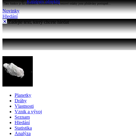
Katalogy objektů
Tato funkce je na stránkách Astronomia nová, testové otázky jsou přidávány postupně...
Novinky
Hledání
Zadejte text, který chcete hledat
Planetky
Dráhy
Vlastnosti
Vznik a vývoj
Seznam
Hledání
Statistika
Analýza