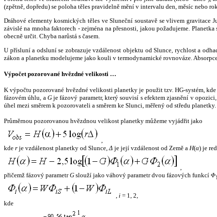
(zpětně, dopředu) se poloha těles pravidelně mění v intervalu den, měsíc nebo ro
Dráhové elementy kosmických těles ve Sluneční soustavě se vlivem gravitace Jup
závislé na mnoha faktorech - zejména na přesnosti, jakou požadujeme. Planetka se
obecně určit. Chyba narůstá s časem.
U přísluní a odsluní se zobrazuje vzdálenost objektu od Slunce, rychlost a od
zákon a planetku modelujeme jako kouli v termodynamické rovnováze. Absorpce 
Výpočet pozorované hvězdné velikosti …
K výpočtu pozorované hvězdné velikosti planetky je použit tzv. HG-systém, kd
fázovém úhlu, a
G
je fázový parametr, který souvisí s efektem zjasnění v opozic
úhel mezi směrem k pozorovateli a směrem ke Slunci, měřený od středu planetky. 
Průměrnou pozorovanou hvězdnou velikost planetky můžeme vyjádřit jako
,
kde
r
je vzdálenost planetky od Slunce,
Δ
je její vzdálenost od Země a
H
(
α
) je r
,
přičemž fázový parametr
G
slouží jako váhový parametr dvou fázových funkcí
Φ
,
i
= 1, 2,
kde