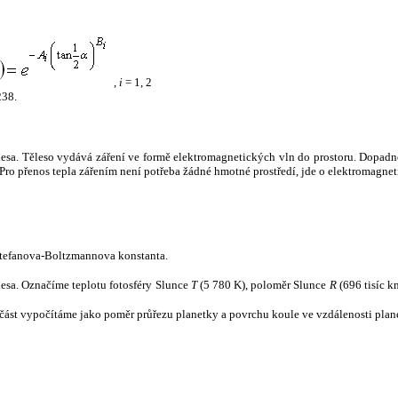
,
i
= 1, 2
238.
tělesa. Těleso vydává záření ve formě elektromagnetických vln do prostoru. Dopadne-l
u. Pro přenos tepla zářením není potřeba žádné hmotné prostředí, jde o elektromagnet
tefanova-Boltzmannova konstanta.
tělesa. Označíme teplotu fotosféry Slunce
T
(5 780 K), poloměr Slunce
R
(696 tisíc k
část vypočítáme jako poměr průřezu planetky a povrchu koule ve vzdálenosti plane