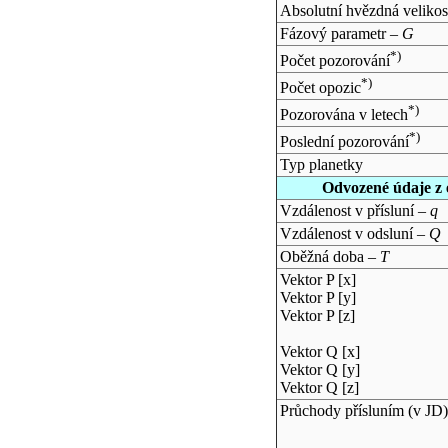
Absolutní hvězdná velikos
Fázový parametr –
G
*)
Počet pozorování
*)
Počet opozic
*)
Pozorována v letech
*)
Poslední pozorování
Typ planetky
Odvozené údaje z 
Vzdálenost v přísluní –
q
Vzdálenost v odsluní –
Q
Oběžná doba –
T
Vektor P [x]
Vektor P [y]
Vektor P [z]
Vektor Q [x]
Vektor Q [y]
Vektor Q [z]
Průchody přísluním (v
JD
)