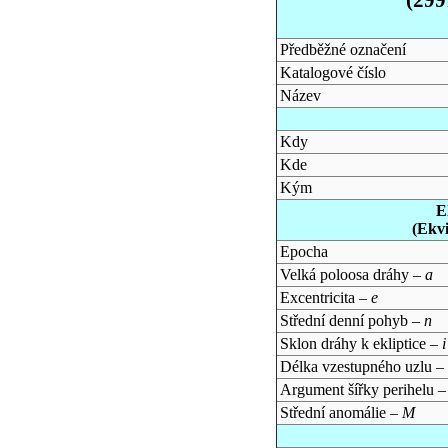
Předběžné označení
Katalogové číslo
Název
Kdy
Kde
Kým
E
(Ekv
Epocha
Velká poloosa dráhy –
a
Excentricita –
e
Střední denní pohyb –
n
Sklon dráhy k ekliptice –
i
Délka vzestupného uzlu –
Argument šířky perihelu 
Střední anomálie –
M