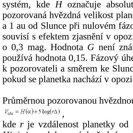
systém, kde
H
označuje absolut
pozorovaná hvězdná velikost plan
a 1 au od Slunce při nulovém fá
souvisí s efektem zjasnění v opoz
o 0,3 mag. Hodnota
G
není zná
používá hodnota 0,15. Fázový úh
k pozorovateli a směrem ke Slunc
pokud se planetka nachází v opozi
Průměrnou pozorovanou hvězdnou 
,
kde
r
je vzdálenost planetky od