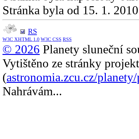
Stránka byla od 15. 1. 201
RS
W3C
XHTML 1.0
W3C
CSS
RSS
© 2026
Planety sluneční so
Vytištěno ze stránky projek
(
astronomia.zcu.cz/planety
Nahrávám...