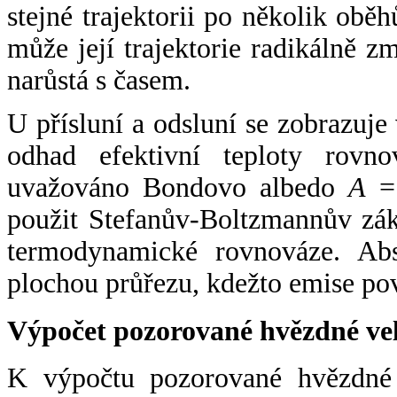
stejné trajektorii po několik oběh
může její trajektorie radikálně zm
narůstá s časem.
U přísluní a odsluní se zobrazuje
odhad efektivní teploty rovno
uvažováno Bondovo albedo
A
= 
použit Stefanův-Boltzmannův zák
termodynamické rovnováze. Abs
plochou průřezu, kdežto emise po
Výpočet pozorované hvězdné ve
K výpočtu pozorované hvězdné v