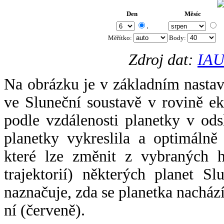
Den
Měsíc
.
Měřítko:
Body
:
Zdroj dat:
IAU
Na obrázku je v základním nastav
ve Sluneční soustavě v rovině ek
podle vzdálenosti planetky v odsl
planetky vykreslila a optimálně
které lze změnit z vybraných h
trajektorií) některých planet Sl
naznačuje, zda se planetka nacház
ní (červeně).