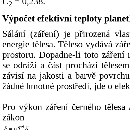
C
= 0,238.
2
Výpočet efektivní teploty plan
Sálání (záření) je přirozená vla
energie tělesa. Těleso vydává zá
prostoru. Dopadne-li toto záření n
se odráží a část prochází tělesem
závisí na jakosti a barvě povrch
žádné hmotné prostředí, jde o ele
Pro výkon záření černého tělesa
zákon