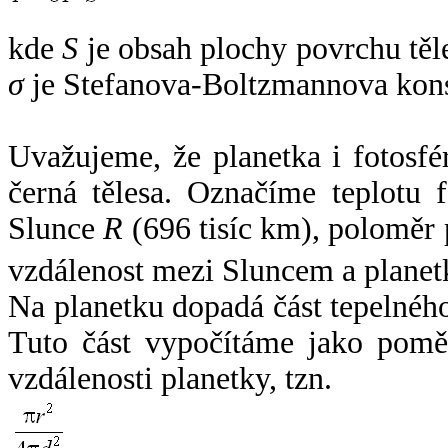
kde
S
je obsah plochy povrchu těl
σ
je Stefanova-Boltzmannova kons
Uvažujeme, že planetka i fotosfér
černá tělesa. Označíme teplotu 
Slunce
R
(696 tisíc km), poloměr
vzdálenost mezi Sluncem a plane
Na planetku dopadá část tepelnéh
Tuto část vypočítáme jako pomě
vzdálenosti planetky, tzn.