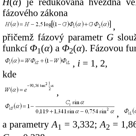
H
(
α
) je redukovaná hvězdná vel
fázového zákona
,
přičemž fázový parametr
G
slouž
funkcí
Φ
(
α
) a
Φ
(
α
). Fázovou fu
1
2
,
i
= 1, 2,
kde
,
,
a parametry
A
= 3,332;
A
= 1,8
1
2