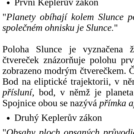
První Keplerův zákon
"
Planety obíhají kolem Slunce p
společném ohnisku je Slunce.
"
Poloha Slunce je vyznačena 
čtvereček znázorňuje polohu pr
zobrazeno modrým čtverečkem. Če
Bod na eliptické trajektorii, v n
přísluní
, bod, v němž je planet
Spojnice obou se nazývá
přímka a
Druhý Keplerův zákon
"
Obsahy ploch opsaných průvodič