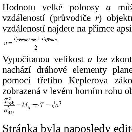
Hodnotu velké poloosy
a
může
vzdáleností (průvodiče
r
) objekt
vzdáleností najdete na přímce apsi
Vypočítanou velikost
a
lze zkont
nachází dráhové elementy plane
pomocí třetího Keplerova zák
zobrazená v levém horním rohu o
Stránka byla naposledy edi