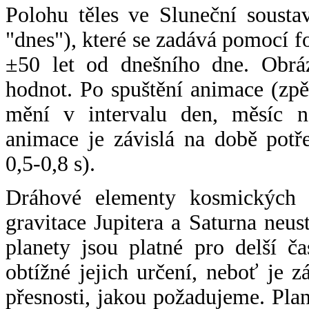
Polohu těles ve Sluneční sousta
"dnes"), které se zadává pomocí 
±50 let od dnešního dne. Obráz
hodnot. Po spuštění animace (zpě
mění v intervalu den, měsíc ne
animace je závislá na době potř
0,5-0,8 s).
Dráhové elementy kosmických t
gravitace Jupitera a Saturna neu
planety jsou platné pro delší č
obtížné jejich určení, neboť je 
přesnosti, jakou požadujeme. Pla