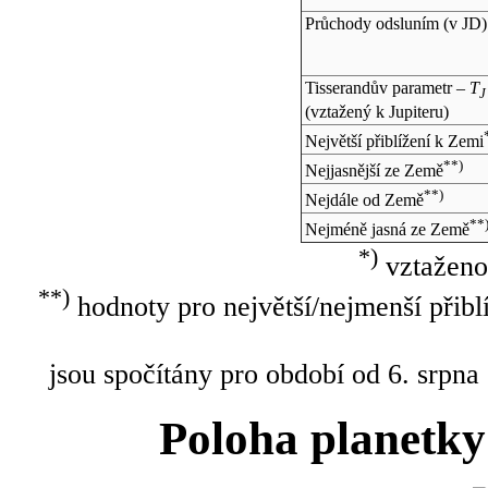
Průchody odsluním (v
JD
)
Tisserandův parametr –
T
J
(vztažený k Jupiteru)
Největší přiblížení k Zemi
**)
Nejjasnější ze Země
**)
Nejdále od Země
**
Nejméně jasná ze Země
*)
vztaženo
**)
hodnoty pro největší/nejmenší přibl
jsou spočítány pro období od 6. srpna
Poloha planetky