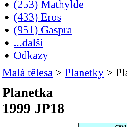
(253) Mathylde
(433) Eros
(951) Gaspra
...další
Odkazy
Malá tělesa
>
Planetky
>
Pl
Planetka
1999 JP18
(299