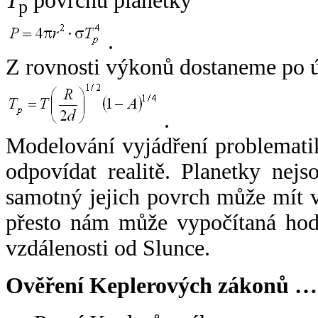
T
povrchu planetky
p
.
Z rovnosti výkonů dostaneme po 
.
Modelování vyjádření problemati
odpovídat realitě. Planetky nejso
samotný jejich povrch může mít v
přesto nám může vypočítaná hodn
vzdálenosti od Slunce.
Ověření Keplerových zákonů …