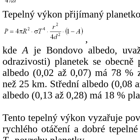
Tepelný výkon přijímaný planetko
,
kde
A
je Bondovo albedo, uvaž
odrazivosti) planetek se obecně
albedo (0,02 až 0,07) má 78 % z
než 25 km. Střední albedo (0,08 
albedo (0,13 až 0,28) má 18 % pla
Tento tepelný výkon vyzařuje po
rychlého otáčení a dobré tepelné