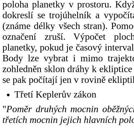
poloha planetky v prostoru. Kdy
dokreslí se trojúhelník a vypoč
(známe délky všech stran). Pomo
označení zruší. Výpočet ploch
planetky, pokud je časový interval
Body lze vybrat i mimo trajekto
zohledněn sklon dráhy k ekliptice
se pak počítají jen v rovině eklipti
Třetí Keplerův zákon
"
Poměr druhých mocnin oběžných
třetích mocnin jejich hlavních pol