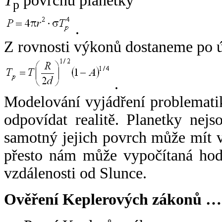
T
povrchu planetky
p
.
Z rovnosti výkonů dostaneme po 
.
Modelování vyjádření problemati
odpovídat realitě. Planetky nejso
samotný jejich povrch může mít v
přesto nám může vypočítaná hodn
vzdálenosti od Slunce.
Ověření Keplerových zákonů …