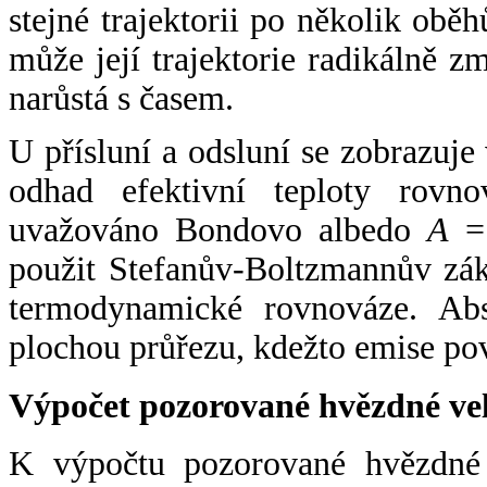
stejné trajektorii po několik oběh
může její trajektorie radikálně zm
narůstá s časem.
U přísluní a odsluní se zobrazuje
odhad efektivní teploty rovno
uvažováno Bondovo albedo
A
= 
použit Stefanův-Boltzmannův zák
termodynamické rovnováze. Abs
plochou průřezu, kdežto emise po
Výpočet pozorované hvězdné ve
K výpočtu pozorované hvězdné v