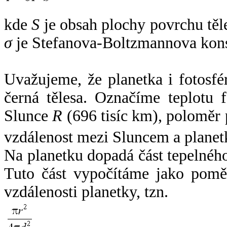
kde
S
je obsah plochy povrchu těl
σ
je Stefanova-Boltzmannova kons
Uvažujeme, že planetka i fotosfér
černá tělesa. Označíme teplotu 
Slunce
R
(696 tisíc km), poloměr
vzdálenost mezi Sluncem a plane
Na planetku dopadá část tepelnéh
Tuto část vypočítáme jako pomě
vzdálenosti planetky, tzn.