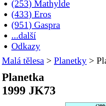
(253) Mathylde
(433) Eros
(951) Gaspra
...další
Odkazy
Malá tělesa
>
Planetky
>
Pl
Planetka
1999 JK73
(299