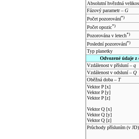
Absolutní hvězdná velikos
Fázový parametr –
G
*)
Počet pozorování
*)
Počet opozic
*)
Pozorována v letech
*)
Poslední pozorování
Typ planetky
Odvozené údaje z 
Vzdálenost v přísluní –
q
Vzdálenost v odsluní –
Q
Oběžná doba –
T
Vektor P [x]
Vektor P [y]
Vektor P [z]
Vektor Q [x]
Vektor Q [y]
Vektor Q [z]
Průchody přísluním (v
JD
)