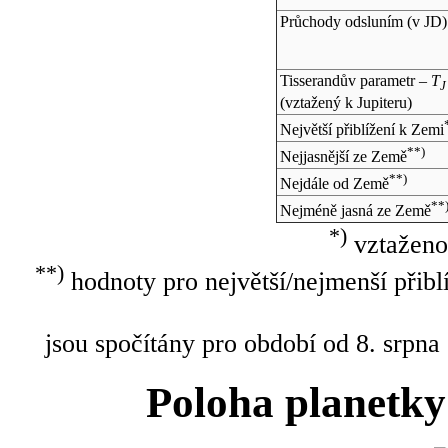
Průchody odsluním (v
JD
)
Tisserandův parametr –
T
J
(vztažený k Jupiteru)
Největší přiblížení k Zemi
**)
Nejjasnější ze Země
**)
Nejdále od Země
**
Nejméně jasná ze Země
*)
vztaženo
**)
hodnoty pro největší/nejmenší přibl
jsou spočítány pro období od 8. srpna
Poloha planetky