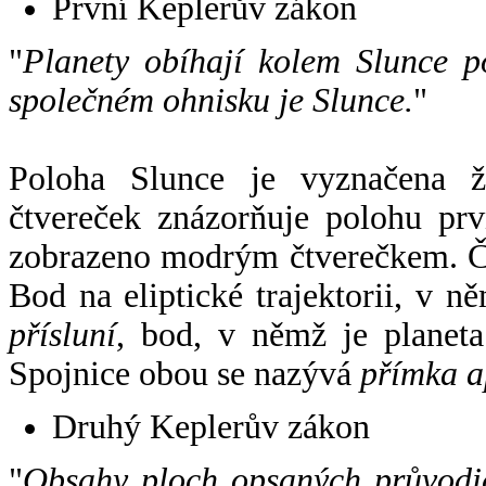
První Keplerův zákon
"
Planety obíhají kolem Slunce p
společném ohnisku je Slunce.
"
Poloha Slunce je vyznačena 
čtvereček znázorňuje polohu pr
zobrazeno modrým čtverečkem. Če
Bod na eliptické trajektorii, v n
přísluní
, bod, v němž je planet
Spojnice obou se nazývá
přímka a
Druhý Keplerův zákon
"
Obsahy ploch opsaných průvodič