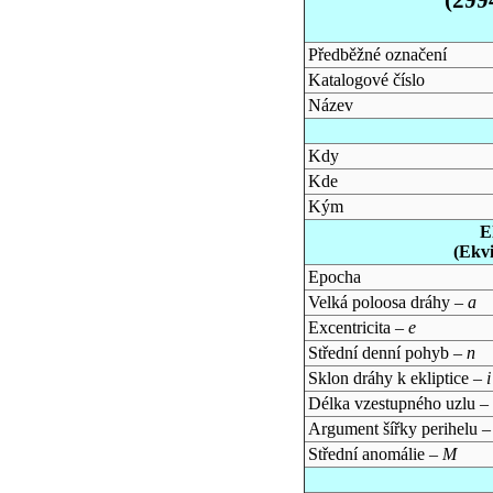
Předběžné označení
Katalogové číslo
Název
Kdy
Kde
Kým
E
(Ekv
Epocha
Velká poloosa dráhy –
a
Excentricita –
e
Střední denní pohyb –
n
Sklon dráhy k ekliptice –
i
Délka vzestupného uzlu –
Argument šířky perihelu 
Střední anomálie –
M