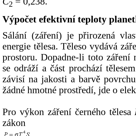
C
= 0,238.
2
Výpočet efektivní teploty plan
Sálání (záření) je přirozená vla
energie tělesa. Těleso vydává zá
prostoru. Dopadne-li toto záření n
se odráží a část prochází tělesem
závisí na jakosti a barvě povrch
žádné hmotné prostředí, jde o ele
Pro výkon záření černého tělesa
zákon