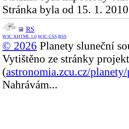
Stránka byla od 15. 1. 201
RS
W3C
XHTML 1.0
W3C
CSS
RSS
© 2026
Planety sluneční so
Vytištěno ze stránky projek
(
astronomia.zcu.cz/planety
Nahrávám...