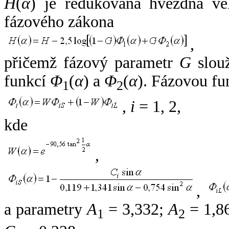
H
(
α
) je redukovaná hvězdná vel
fázového zákona
,
přičemž fázový parametr
G
slouž
funkcí
Φ
(
α
) a
Φ
(
α
). Fázovou fu
1
2
,
i
= 1, 2,
kde
,
,
a parametry
A
= 3,332;
A
= 1,8
1
2