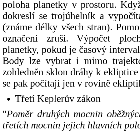
poloha planetky v prostoru. Kdy
dokreslí se trojúhelník a vypoč
(známe délky všech stran). Pomo
označení zruší. Výpočet ploch
planetky, pokud je časový interval
Body lze vybrat i mimo trajekto
zohledněn sklon dráhy k ekliptice
se pak počítají jen v rovině eklipti
Třetí Keplerův zákon
"
Poměr druhých mocnin oběžných
třetích mocnin jejich hlavních pol