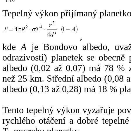
Tepelný výkon přijímaný planetko
,
kde
A
je Bondovo albedo, uvaž
odrazivosti) planetek se obecně
albedo (0,02 až 0,07) má 78 % z
než 25 km. Střední albedo (0,08 
albedo (0,13 až 0,28) má 18 % pla
Tento tepelný výkon vyzařuje po
rychlého otáčení a dobré tepelné