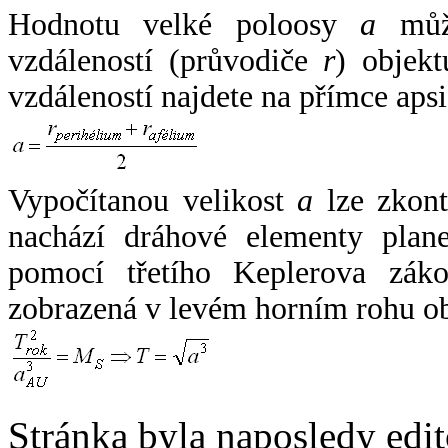
Hodnotu velké poloosy
a
může
vzdáleností (průvodiče
r
) objekt
vzdáleností najdete na přímce apsi
Vypočítanou velikost
a
lze zkont
nachází dráhové elementy plane
pomocí třetího Keplerova zák
zobrazená v levém horním rohu o
Stránka byla naposledy edi