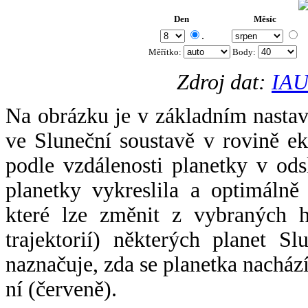
Den
Měsíc
.
Měřítko:
Body
:
Zdroj dat:
IAU
Na obrázku je v základním nastav
ve Sluneční soustavě v rovině ek
podle vzdálenosti planetky v odsl
planetky vykreslila a optimálně
které lze změnit z vybraných h
trajektorií) některých planet Sl
naznačuje, zda se planetka nacház
ní (červeně).