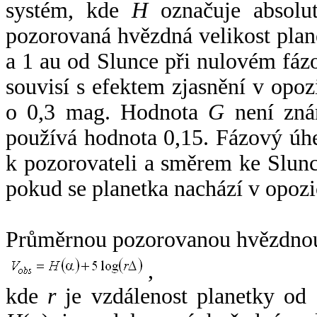
systém, kde
H
označuje absolut
pozorovaná hvězdná velikost plan
a 1 au od Slunce při nulovém fá
souvisí s efektem zjasnění v opoz
o 0,3 mag. Hodnota
G
není zná
používá hodnota 0,15. Fázový úh
k pozorovateli a směrem ke Slunc
pokud se planetka nachází v opozi
Průměrnou pozorovanou hvězdnou 
,
kde
r
je vzdálenost planetky od