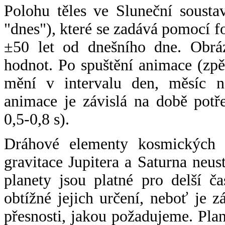
Polohu těles ve Sluneční sousta
"dnes"), které se zadává pomocí 
±50 let od dnešního dne. Obráz
hodnot. Po spuštění animace (zpě
mění v intervalu den, měsíc ne
animace je závislá na době potř
0,5-0,8 s).
Dráhové elementy kosmických t
gravitace Jupitera a Saturna neu
planety jsou platné pro delší č
obtížné jejich určení, neboť je 
přesnosti, jakou požadujeme. Pla