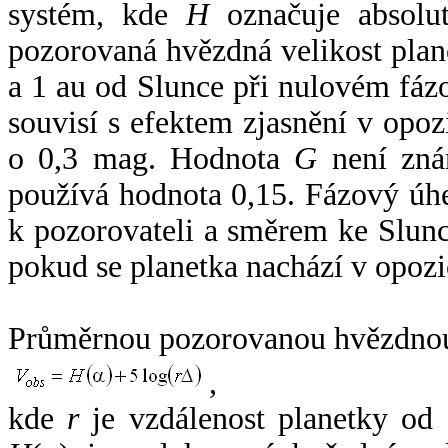
systém, kde
H
označuje absolut
pozorovaná hvězdná velikost plan
a 1 au od Slunce při nulovém fá
souvisí s efektem zjasnění v opoz
o 0,3 mag. Hodnota
G
není zná
používá hodnota 0,15. Fázový úh
k pozorovateli a směrem ke Slunc
pokud se planetka nachází v opozi
Průměrnou pozorovanou hvězdnou 
,
kde
r
je vzdálenost planetky od