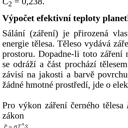
C
= 0,238.
2
Výpočet efektivní teploty plan
Sálání (záření) je přirozená vla
energie tělesa. Těleso vydává zá
prostoru. Dopadne-li toto záření n
se odráží a část prochází tělesem
závisí na jakosti a barvě povrch
žádné hmotné prostředí, jde o ele
Pro výkon záření černého tělesa
zákon