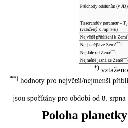
Průchody odsluním (v
JD
)
Tisserandův parametr –
T
J
(vztažený k Jupiteru)
Největší přiblížení k Zemi
**)
Nejjasnější ze Země
**)
Nejdále od Země
**
Nejméně jasná ze Země
*)
vztaženo
**)
hodnoty pro největší/nejmenší přibl
jsou spočítány pro období od 8. srpna
Poloha planetky