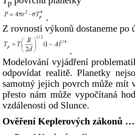
T
povrchu planetky
p
.
Z rovnosti výkonů dostaneme po 
.
Modelování vyjádření problemati
odpovídat realitě. Planetky nejso
samotný jejich povrch může mít v
přesto nám může vypočítaná hodn
vzdálenosti od Slunce.
Ověření Keplerových zákonů …