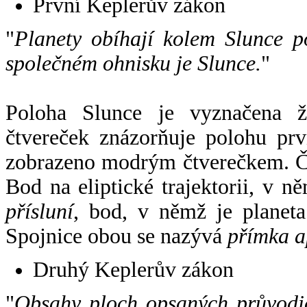
První Keplerův zákon
"
Planety obíhají kolem Slunce p
společném ohnisku je Slunce.
"
Poloha Slunce je vyznačena 
čtvereček znázorňuje polohu pr
zobrazeno modrým čtverečkem. Če
Bod na eliptické trajektorii, v n
přísluní
, bod, v němž je planet
Spojnice obou se nazývá
přímka a
Druhý Keplerův zákon
"
Obsahy ploch opsaných průvodič