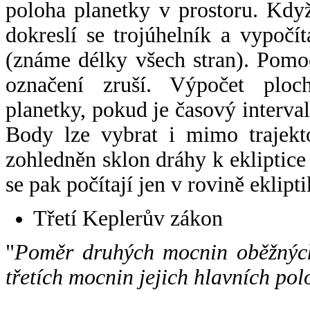
poloha planetky v prostoru. Kdy
dokreslí se trojúhelník a vypoč
(známe délky všech stran). Pomo
označení zruší. Výpočet ploch
planetky, pokud je časový interval
Body lze vybrat i mimo trajekto
zohledněn sklon dráhy k ekliptice
se pak počítají jen v rovině eklipti
Třetí Keplerův zákon
"
Poměr druhých mocnin oběžných
třetích mocnin jejich hlavních pol