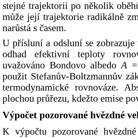
stejné trajektorii po několik oběh
může její trajektorie radikálně zm
narůstá s časem.
U přísluní a odsluní se zobrazuje
odhad efektivní teploty rovno
uvažováno Bondovo albedo
A
= 
použit Stefanův-Boltzmannův zák
termodynamické rovnováze. Abs
plochou průřezu, kdežto emise po
Výpočet pozorované hvězdné ve
K výpočtu pozorované hvězdné v