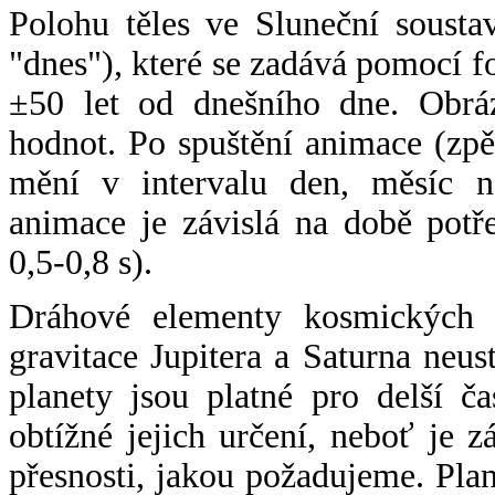
Polohu těles ve Sluneční sousta
"dnes"), které se zadává pomocí 
±50 let od dnešního dne. Obráz
hodnot. Po spuštění animace (zpě
mění v intervalu den, měsíc ne
animace je závislá na době potř
0,5-0,8 s).
Dráhové elementy kosmických t
gravitace Jupitera a Saturna neu
planety jsou platné pro delší č
obtížné jejich určení, neboť je 
přesnosti, jakou požadujeme. Pla