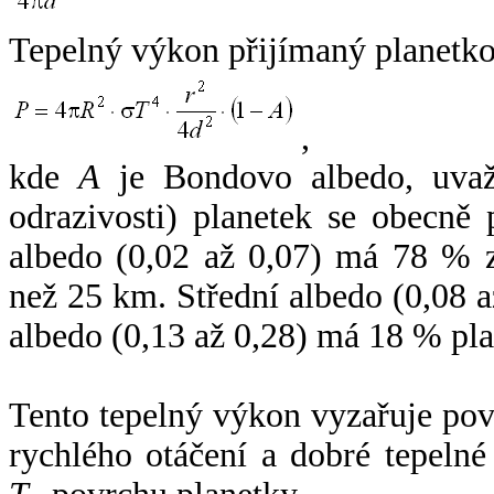
Tepelný výkon přijímaný planetko
,
kde
A
je Bondovo albedo, uvaž
odrazivosti) planetek se obecně
albedo (0,02 až 0,07) má 78 % z
než 25 km. Střední albedo (0,08 
albedo (0,13 až 0,28) má 18 % pla
Tento tepelný výkon vyzařuje po
rychlého otáčení a dobré tepelné