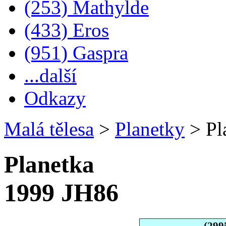
(253) Mathylde
(433) Eros
(951) Gaspra
...další
Odkazy
Malá tělesa
>
Planetky
>
Pl
Planetka
1999 JH86
(299