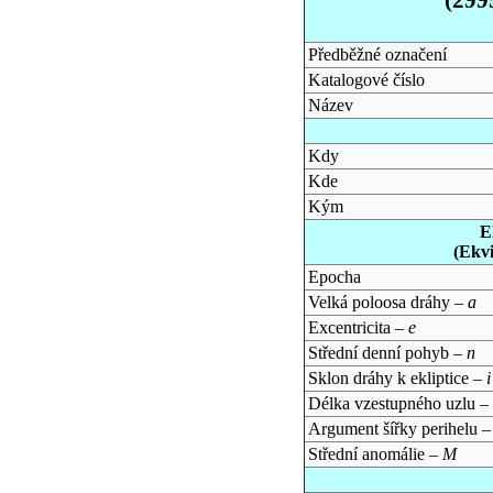
Předběžné označení
Katalogové číslo
Název
Kdy
Kde
Kým
E
(Ekv
Epocha
Velká poloosa dráhy –
a
Excentricita –
e
Střední denní pohyb –
n
Sklon dráhy k ekliptice –
i
Délka vzestupného uzlu –
Argument šířky perihelu 
Střední anomálie –
M