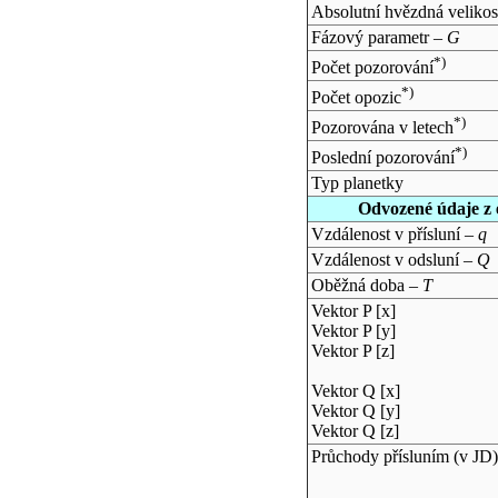
Absolutní hvězdná velikos
Fázový parametr –
G
*)
Počet pozorování
*)
Počet opozic
*)
Pozorována v letech
*)
Poslední pozorování
Typ planetky
Odvozené údaje z 
Vzdálenost v přísluní –
q
Vzdálenost v odsluní –
Q
Oběžná doba –
T
Vektor P [x]
Vektor P [y]
Vektor P [z]
Vektor Q [x]
Vektor Q [y]
Vektor Q [z]
Průchody přísluním (v
JD
)