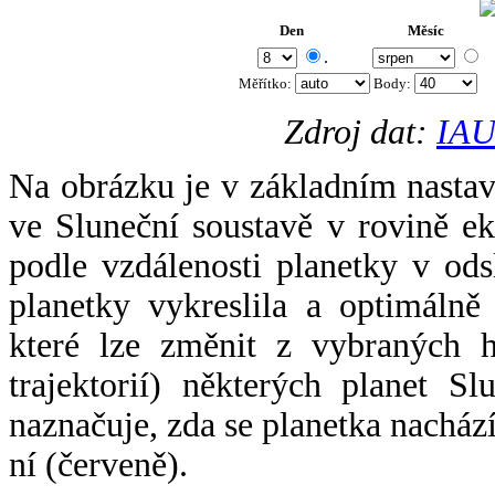
Den
Měsíc
.
Měřítko:
Body
:
Zdroj dat:
IAU
Na obrázku je v základním nastav
ve Sluneční soustavě v rovině ek
podle vzdálenosti planetky v odsl
planetky vykreslila a optimálně
které lze změnit z vybraných h
trajektorií) některých planet Sl
naznačuje, zda se planetka nacház
ní (červeně).