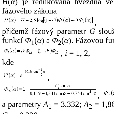
H
(
α
) je redukovaná hvězdná vel
fázového zákona
,
přičemž fázový parametr
G
slouž
funkcí
Φ
(
α
) a
Φ
(
α
). Fázovou fu
1
2
,
i
= 1, 2,
kde
,
,
a parametry
A
= 3,332;
A
= 1,8
1
2