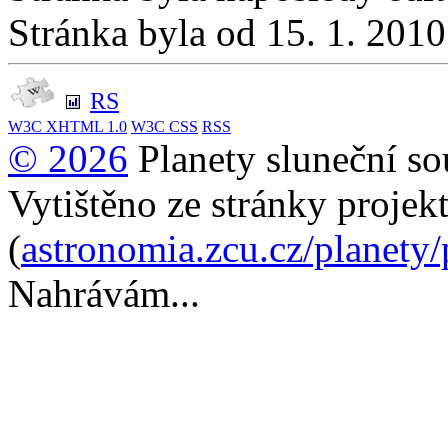
Stránka byla od 15. 1. 201
RS
W3C
XHTML 1.0
W3C
CSS
RSS
© 2026
Planety sluneční so
Vytištěno ze stránky projek
(
astronomia.zcu.cz/planety
Nahrávám...