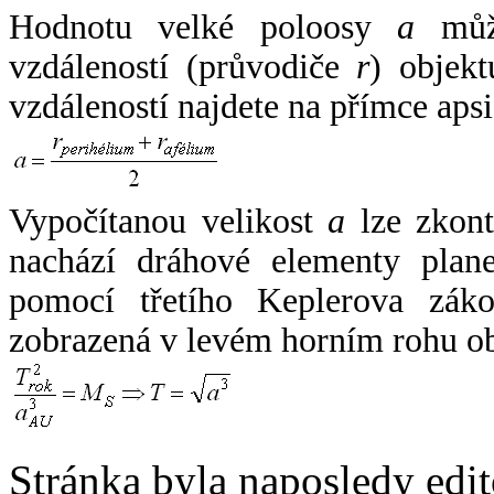
Hodnotu velké poloosy
a
může
vzdáleností (průvodiče
r
) objekt
vzdáleností najdete na přímce apsi
Vypočítanou velikost
a
lze zkont
nachází dráhové elementy plane
pomocí třetího Keplerova zák
zobrazená v levém horním rohu o
Stránka byla naposledy edi