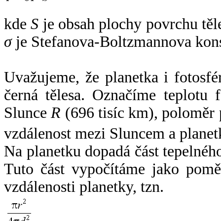
kde
S
je obsah plochy povrchu těl
σ
je Stefanova-Boltzmannova kons
Uvažujeme, že planetka i fotosfér
černá tělesa. Označíme teplotu 
Slunce
R
(696 tisíc km), poloměr
vzdálenost mezi Sluncem a plane
Na planetku dopadá část tepelnéh
Tuto část vypočítáme jako pomě
vzdálenosti planetky, tzn.