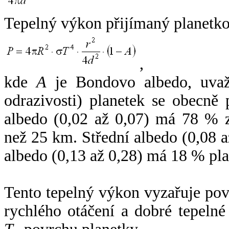
Tepelný výkon přijímaný planetko
,
kde
A
je Bondovo albedo, uvaž
odrazivosti) planetek se obecně
albedo (0,02 až 0,07) má 78 % z
než 25 km. Střední albedo (0,08 
albedo (0,13 až 0,28) má 18 % pla
Tento tepelný výkon vyzařuje po
rychlého otáčení a dobré tepelné