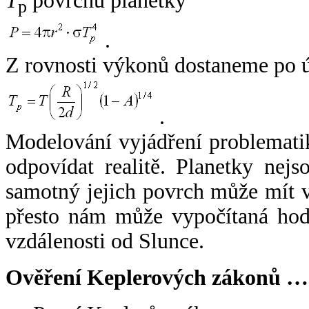
T
povrchu planetky
p
.
Z rovnosti výkonů dostaneme po 
.
Modelování vyjádření problemati
odpovídat realitě. Planetky nejso
samotný jejich povrch může mít v
přesto nám může vypočítaná hodn
vzdálenosti od Slunce.
Ověření Keplerových zákonů …