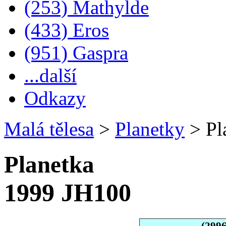
(253) Mathylde
(433) Eros
(951) Gaspra
...další
Odkazy
Malá tělesa
>
Planetky
>
Pl
Planetka
1999 JH100
(299