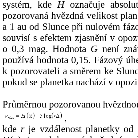
systém, kde
H
označuje absolut
pozorovaná hvězdná velikost plan
a 1 au od Slunce při nulovém fá
souvisí s efektem zjasnění v opoz
o 0,3 mag. Hodnota
G
není zná
používá hodnota 0,15. Fázový úh
k pozorovateli a směrem ke Slunc
pokud se planetka nachází v opozi
Průměrnou pozorovanou hvězdnou 
,
kde
r
je vzdálenost planetky od