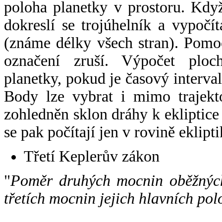
poloha planetky v prostoru. Kdy
dokreslí se trojúhelník a vypoč
(známe délky všech stran). Pomo
označení zruší. Výpočet ploch
planetky, pokud je časový interval
Body lze vybrat i mimo trajekto
zohledněn sklon dráhy k ekliptice
se pak počítají jen v rovině eklipti
Třetí Keplerův zákon
"
Poměr druhých mocnin oběžných
třetích mocnin jejich hlavních pol