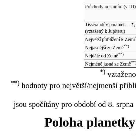
Průchody odsluním (v
JD
)
Tisserandův parametr –
T
J
(vztažený k Jupiteru)
Největší přiblížení k Zemi
**)
Nejjasnější ze Země
**)
Nejdále od Země
**
Nejméně jasná ze Země
*)
vztaženo
**)
hodnoty pro největší/nejmenší přibl
jsou spočítány pro období od 8. srpna
Poloha planetky