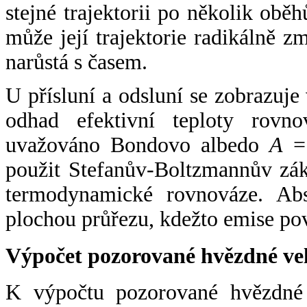
stejné trajektorii po několik oběh
může její trajektorie radikálně zm
narůstá s časem.
U přísluní a odsluní se zobrazuje
odhad efektivní teploty rovno
uvažováno Bondovo albedo
A
= 
použit Stefanův-Boltzmannův zák
termodynamické rovnováze. Abs
plochou průřezu, kdežto emise po
Výpočet pozorované hvězdné ve
K výpočtu pozorované hvězdné v