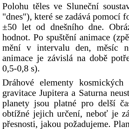
Polohu těles ve Sluneční sousta
"dnes"), které se zadává pomocí 
±50 let od dnešního dne. Obráz
hodnot. Po spuštění animace (zpě
mění v intervalu den, měsíc ne
animace je závislá na době potř
0,5-0,8 s).
Dráhové elementy kosmických t
gravitace Jupitera a Saturna neu
planety jsou platné pro delší č
obtížné jejich určení, neboť je 
přesnosti, jakou požadujeme. Pla