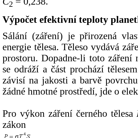
C
= 0,238.
2
Výpočet efektivní teploty plan
Sálání (záření) je přirozená vla
energie tělesa. Těleso vydává zá
prostoru. Dopadne-li toto záření n
se odráží a část prochází tělesem
závisí na jakosti a barvě povrch
žádné hmotné prostředí, jde o ele
Pro výkon záření černého tělesa
zákon