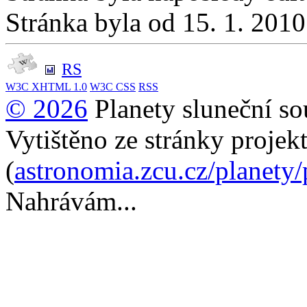
Stránka byla od 15. 1. 201
RS
W3C
XHTML 1.0
W3C
CSS
RSS
© 2026
Planety sluneční so
Vytištěno ze stránky projek
(
astronomia.zcu.cz/planety
Nahrávám...