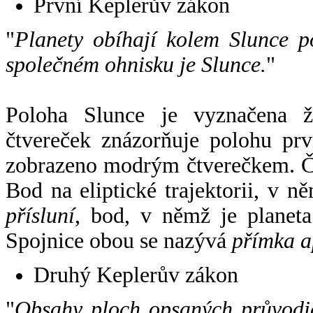
První Keplerův zákon
"
Planety obíhají kolem Slunce p
společném ohnisku je Slunce.
"
Poloha Slunce je vyznačena 
čtvereček znázorňuje polohu pr
zobrazeno modrým čtverečkem. Če
Bod na eliptické trajektorii, v n
přísluní
, bod, v němž je planet
Spojnice obou se nazývá
přímka a
Druhý Keplerův zákon
"
Obsahy ploch opsaných průvodič