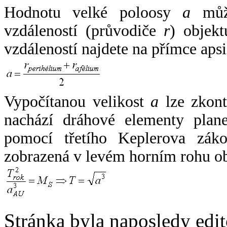
Hodnotu velké poloosy
a
může
vzdáleností (průvodiče
r
) objekt
vzdáleností najdete na přímce apsi
Vypočítanou velikost
a
lze zkont
nachází dráhové elementy plane
pomocí třetího Keplerova zák
zobrazená v levém horním rohu o
Stránka byla naposledy edi