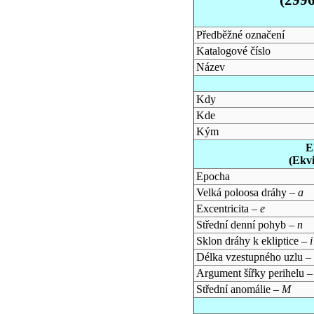
Předběžné označení
Katalogové číslo
Název
Kdy
Kde
Kým
E
(Ekv
Epocha
Velká poloosa dráhy –
a
Excentricita –
e
Střední denní pohyb –
n
Sklon dráhy k ekliptice –
i
Délka vzestupného uzlu –
Argument šířky perihelu 
Střední anomálie –
M