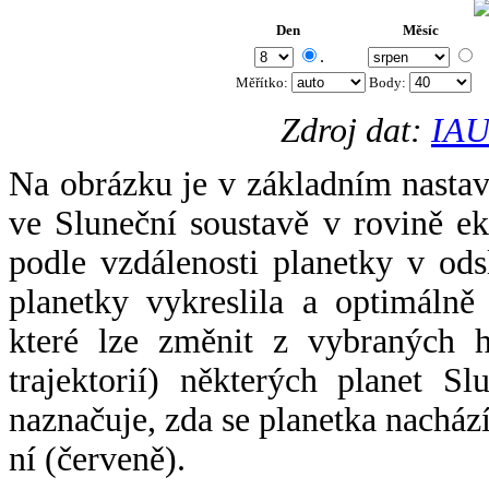
Den
Měsíc
.
Měřítko:
Body
:
Zdroj dat:
IAU
Na obrázku je v základním nastav
ve Sluneční soustavě v rovině ek
podle vzdálenosti planetky v odsl
planetky vykreslila a optimálně
které lze změnit z vybraných h
trajektorií) některých planet Sl
naznačuje, zda se planetka nacház
ní (červeně).