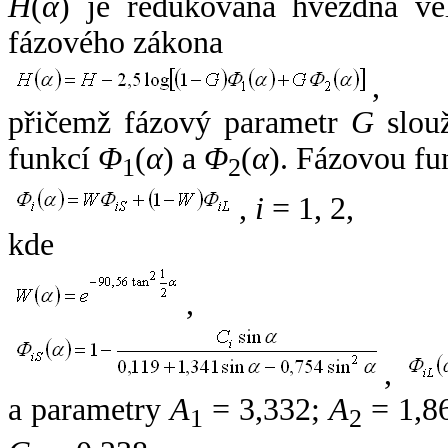
H
(
α
) je redukovaná hvězdná vel
fázového zákona
,
přičemž fázový parametr
G
slouž
funkcí
Φ
(
α
) a
Φ
(
α
). Fázovou fu
1
2
,
i
= 1, 2,
kde
,
,
a parametry
A
= 3,332;
A
= 1,8
1
2