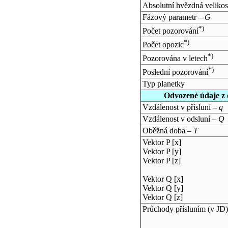
Absolutní hvězdná velikos
Fázový parametr –
G
*)
Počet pozorování
*)
Počet opozic
*)
Pozorována v letech
*)
Poslední pozorování
Typ planetky
Odvozené údaje z 
Vzdálenost v přísluní –
q
Vzdálenost v odsluní –
Q
Oběžná doba –
T
Vektor P [x]
Vektor P [y]
Vektor P [z]
Vektor Q [x]
Vektor Q [y]
Vektor Q [z]
Průchody přísluním (v
JD
)