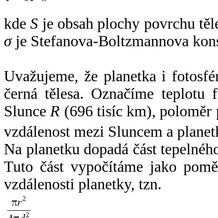
kde
S
je obsah plochy povrchu těl
σ
je Stefanova-Boltzmannova kons
Uvažujeme, že planetka i fotosfér
černá tělesa. Označíme teplotu 
Slunce
R
(696 tisíc km), poloměr
vzdálenost mezi Sluncem a plane
Na planetku dopadá část tepelnéh
Tuto část vypočítáme jako pomě
vzdálenosti planetky, tzn.