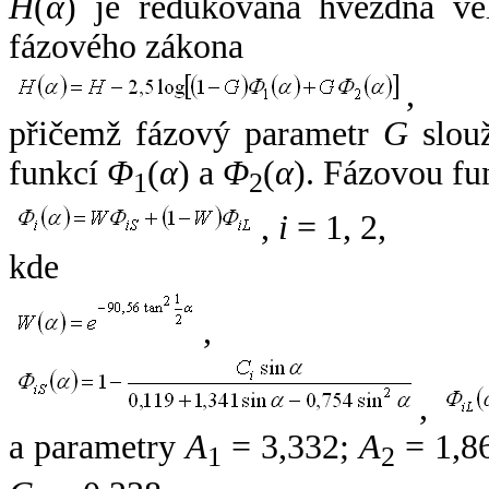
H
(
α
) je redukovaná hvězdná vel
fázového zákona
,
přičemž fázový parametr
G
slouž
funkcí
Φ
(
α
) a
Φ
(
α
). Fázovou fu
1
2
,
i
= 1, 2,
kde
,
,
a parametry
A
= 3,332;
A
= 1,8
1
2