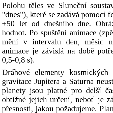
Polohu těles ve Sluneční sousta
"dnes"), které se zadává pomocí 
±50 let od dnešního dne. Obráz
hodnot. Po spuštění animace (zpě
mění v intervalu den, měsíc ne
animace je závislá na době potř
0,5-0,8 s).
Dráhové elementy kosmických t
gravitace Jupitera a Saturna neu
planety jsou platné pro delší č
obtížné jejich určení, neboť je 
přesnosti, jakou požadujeme. Pla