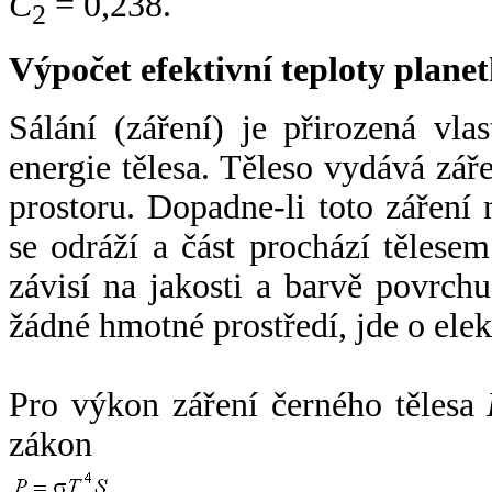
C
= 0,238.
2
Výpočet efektivní teploty plan
Sálání (záření) je přirozená vla
energie tělesa. Těleso vydává zá
prostoru. Dopadne-li toto záření n
se odráží a část prochází tělesem
závisí na jakosti a barvě povrch
žádné hmotné prostředí, jde o ele
Pro výkon záření černého tělesa
zákon