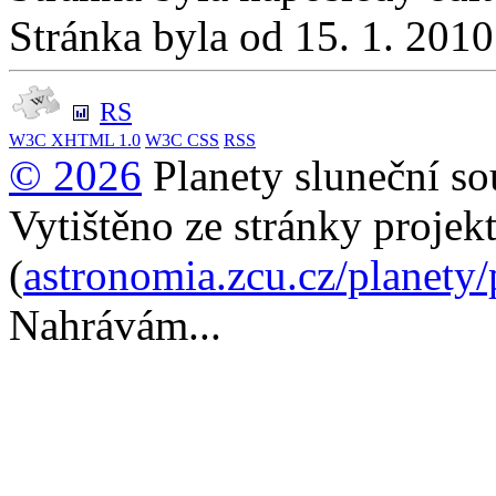
Stránka byla od 15. 1. 201
RS
W3C
XHTML 1.0
W3C
CSS
RSS
© 2026
Planety sluneční so
Vytištěno ze stránky projek
(
astronomia.zcu.cz/planety
Nahrávám...