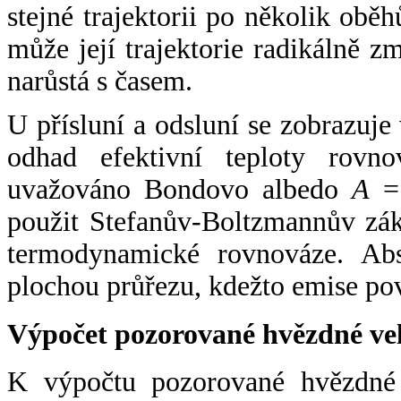
stejné trajektorii po několik oběh
může její trajektorie radikálně zm
narůstá s časem.
U přísluní a odsluní se zobrazuje
odhad efektivní teploty rovno
uvažováno Bondovo albedo
A
= 
použit Stefanův-Boltzmannův zák
termodynamické rovnováze. Abs
plochou průřezu, kdežto emise po
Výpočet pozorované hvězdné ve
K výpočtu pozorované hvězdné v