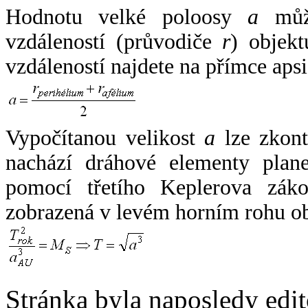
Hodnotu velké poloosy
a
může
vzdáleností (průvodiče
r
) objekt
vzdáleností najdete na přímce apsi
Vypočítanou velikost
a
lze zkont
nachází dráhové elementy plane
pomocí třetího Keplerova zák
zobrazená v levém horním rohu o
Stránka byla naposledy edi