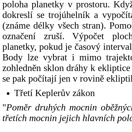
poloha planetky v prostoru. Kdy
dokreslí se trojúhelník a vypoč
(známe délky všech stran). Pomo
označení zruší. Výpočet ploch
planetky, pokud je časový interval
Body lze vybrat i mimo trajekto
zohledněn sklon dráhy k ekliptice
se pak počítají jen v rovině eklipti
Třetí Keplerův zákon
"
Poměr druhých mocnin oběžných
třetích mocnin jejich hlavních pol