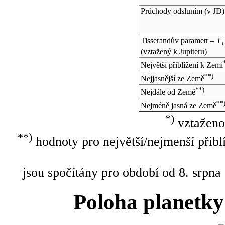
Průchody odsluním (v
JD
)
Tisserandův parametr –
T
J
(vztažený k Jupiteru)
Největší přiblížení k Zemi
**)
Nejjasnější ze Země
**)
Nejdále od Země
**
Nejméně jasná ze Země
*)
vztaženo
**)
hodnoty pro největší/nejmenší přibl
jsou spočítány pro období od 8. srpna
Poloha planetky