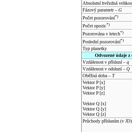
Absolutní hvězdná velikos
Fázový parametr –
G
*)
Počet pozorování
*)
Počet opozic
*)
Pozorována v letech
*)
Poslední pozorování
Typ planetky
Odvozené údaje z 
Vzdálenost v přísluní –
q
Vzdálenost v odsluní –
Q
Oběžná doba –
T
Vektor P [x]
Vektor P [y]
Vektor P [z]
Vektor Q [x]
Vektor Q [y]
Vektor Q [z]
Průchody přísluním (v
JD
)