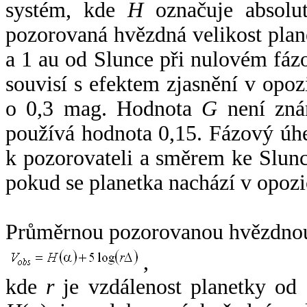
systém, kde
H
označuje absolut
pozorovaná hvězdná velikost plan
a 1 au od Slunce při nulovém fá
souvisí s efektem zjasnění v opoz
o 0,3 mag. Hodnota
G
není zná
používá hodnota 0,15. Fázový úh
k pozorovateli a směrem ke Slunc
pokud se planetka nachází v opozi
Průměrnou pozorovanou hvězdnou 
,
kde
r
je vzdálenost planetky od