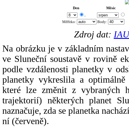
Den
Měsíc
.
Měřítko:
Body
:
Zdroj dat:
IAU
Na obrázku je v základním nastav
ve Sluneční soustavě v rovině ek
podle vzdálenosti planetky v odsl
planetky vykreslila a optimálně
které lze změnit z vybraných h
trajektorií) některých planet Sl
naznačuje, zda se planetka nacház
ní (červeně).