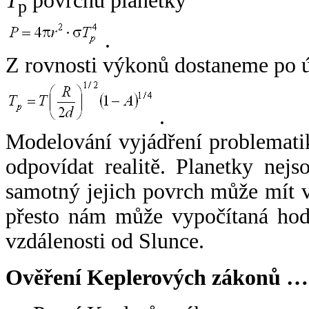
T
povrchu planetky
p
.
Z rovnosti výkonů dostaneme po 
.
Modelování vyjádření problemati
odpovídat realitě. Planetky nejso
samotný jejich povrch může mít v
přesto nám může vypočítaná hodn
vzdálenosti od Slunce.
Ověření Keplerových zákonů …