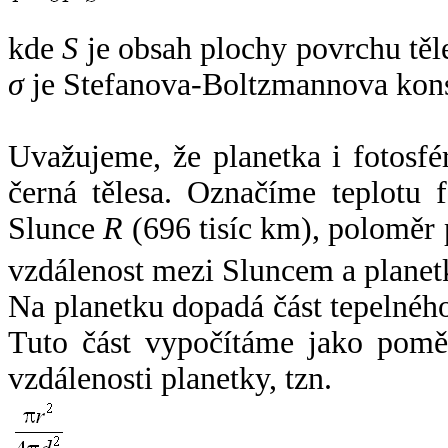
kde
S
je obsah plochy povrchu těl
σ
je Stefanova-Boltzmannova kons
Uvažujeme, že planetka i fotosfér
černá tělesa. Označíme teplotu 
Slunce
R
(696 tisíc km), poloměr
vzdálenost mezi Sluncem a plane
Na planetku dopadá část tepelnéh
Tuto část vypočítáme jako pomě
vzdálenosti planetky, tzn.