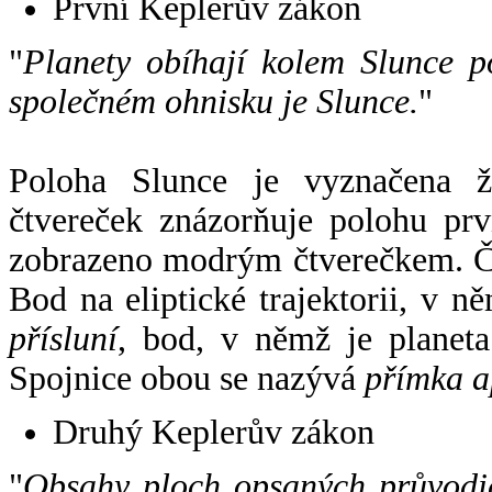
První Keplerův zákon
"
Planety obíhají kolem Slunce p
společném ohnisku je Slunce.
"
Poloha Slunce je vyznačena 
čtvereček znázorňuje polohu pr
zobrazeno modrým čtverečkem. Če
Bod na eliptické trajektorii, v n
přísluní
, bod, v němž je planet
Spojnice obou se nazývá
přímka a
Druhý Keplerův zákon
"
Obsahy ploch opsaných průvodič