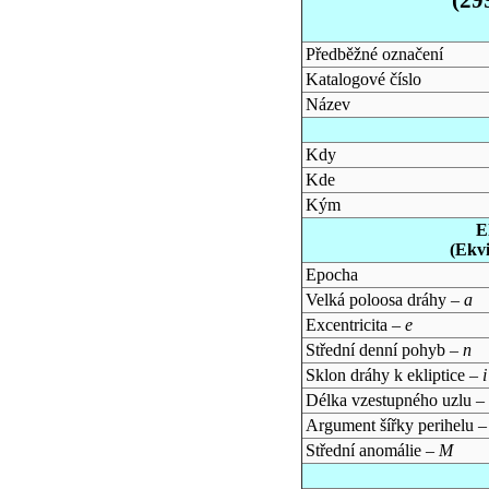
Předběžné označení
Katalogové číslo
Název
Kdy
Kde
Kým
E
(Ekv
Epocha
Velká poloosa dráhy –
a
Excentricita –
e
Střední denní pohyb –
n
Sklon dráhy k ekliptice –
i
Délka vzestupného uzlu –
Argument šířky perihelu 
Střední anomálie –
M