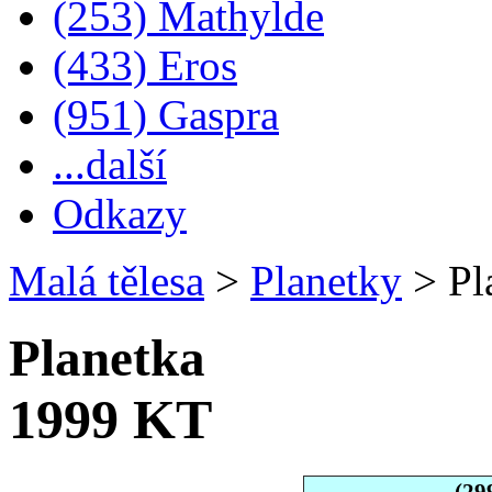
(253) Mathylde
(433) Eros
(951) Gaspra
...další
Odkazy
Malá tělesa
>
Planetky
>
Pl
Planetka
1999 KT
(29