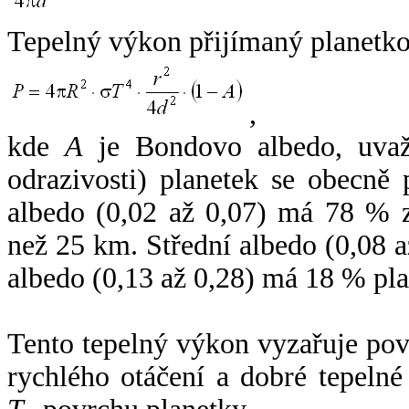
Tepelný výkon přijímaný planetko
,
kde
A
je Bondovo albedo, uvaž
odrazivosti) planetek se obecně
albedo (0,02 až 0,07) má 78 % z
než 25 km. Střední albedo (0,08 
albedo (0,13 až 0,28) má 18 % pla
Tento tepelný výkon vyzařuje po
rychlého otáčení a dobré tepelné