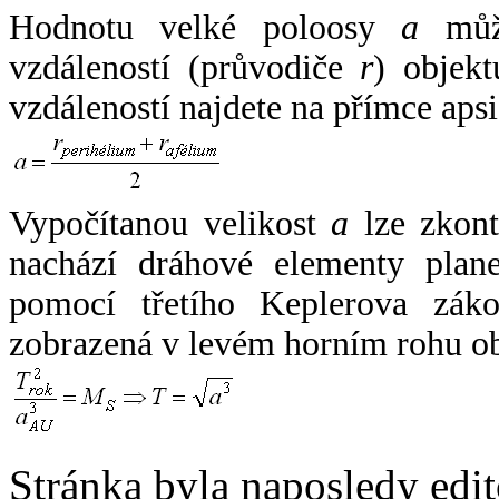
Hodnotu velké poloosy
a
může
vzdáleností (průvodiče
r
) objekt
vzdáleností najdete na přímce apsi
Vypočítanou velikost
a
lze zkont
nachází dráhové elementy plane
pomocí třetího Keplerova zák
zobrazená v levém horním rohu o
Stránka byla naposledy edi