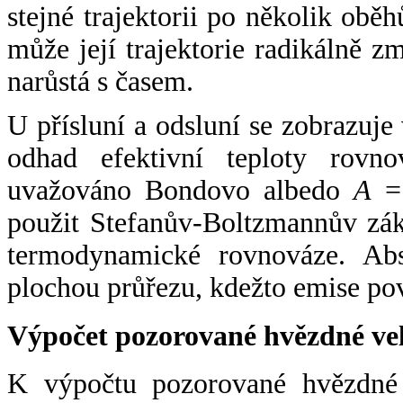
stejné trajektorii po několik oběh
může její trajektorie radikálně zm
narůstá s časem.
U přísluní a odsluní se zobrazuje
odhad efektivní teploty rovno
uvažováno Bondovo albedo
A
= 
použit Stefanův-Boltzmannův zák
termodynamické rovnováze. Abs
plochou průřezu, kdežto emise po
Výpočet pozorované hvězdné ve
K výpočtu pozorované hvězdné v