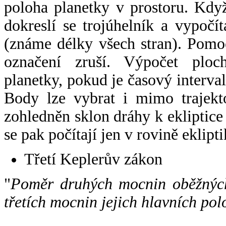
poloha planetky v prostoru. Kdy
dokreslí se trojúhelník a vypoč
(známe délky všech stran). Pomo
označení zruší. Výpočet ploch
planetky, pokud je časový interval
Body lze vybrat i mimo trajekto
zohledněn sklon dráhy k ekliptice
se pak počítají jen v rovině eklipti
Třetí Keplerův zákon
"
Poměr druhých mocnin oběžných
třetích mocnin jejich hlavních pol