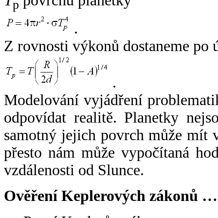
T
povrchu planetky
p
.
Z rovnosti výkonů dostaneme po 
.
Modelování vyjádření problemati
odpovídat realitě. Planetky nejso
samotný jejich povrch může mít v
přesto nám může vypočítaná hodn
vzdálenosti od Slunce.
Ověření Keplerových zákonů …