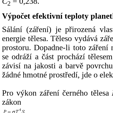
C
= 0,238.
2
Výpočet efektivní teploty plan
Sálání (záření) je přirozená vla
energie tělesa. Těleso vydává zá
prostoru. Dopadne-li toto záření n
se odráží a část prochází tělesem
závisí na jakosti a barvě povrch
žádné hmotné prostředí, jde o ele
Pro výkon záření černého tělesa
zákon