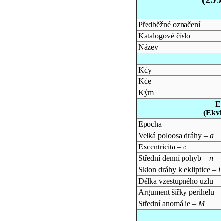
Předběžné označení
Katalogové číslo
Název
Kdy
Kde
Kým
E
(Ekv
Epocha
Velká poloosa dráhy –
a
Excentricita –
e
Střední denní pohyb –
n
Sklon dráhy k ekliptice –
i
Délka vzestupného uzlu –
Argument šířky perihelu 
Střední anomálie –
M