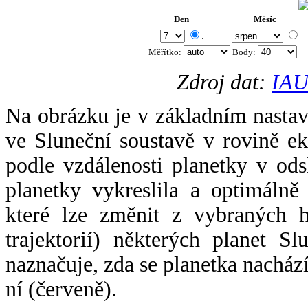
Den
Měsíc
.
Měřítko:
Body
:
Zdroj dat:
IAU
Na obrázku je v základním nastav
ve Sluneční soustavě v rovině ek
podle vzdálenosti planetky v odsl
planetky vykreslila a optimálně
které lze změnit z vybraných h
trajektorií) některých planet Sl
naznačuje, zda se planetka nacház
ní (červeně).