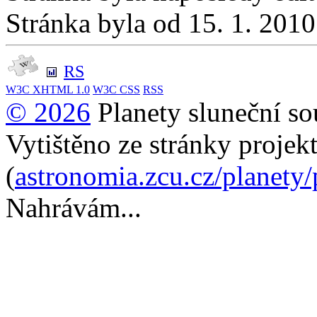
Stránka byla od 15. 1. 201
RS
W3C
XHTML 1.0
W3C
CSS
RSS
© 2026
Planety sluneční so
Vytištěno ze stránky projek
(
astronomia.zcu.cz/planety
Nahrávám...