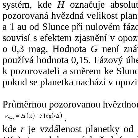
systém, kde
H
označuje absolut
pozorovaná hvězdná velikost plan
a 1 au od Slunce při nulovém fá
souvisí s efektem zjasnění v opoz
o 0,3 mag. Hodnota
G
není zná
používá hodnota 0,15. Fázový úh
k pozorovateli a směrem ke Slunc
pokud se planetka nachází v opozi
Průměrnou pozorovanou hvězdnou 
,
kde
r
je vzdálenost planetky od