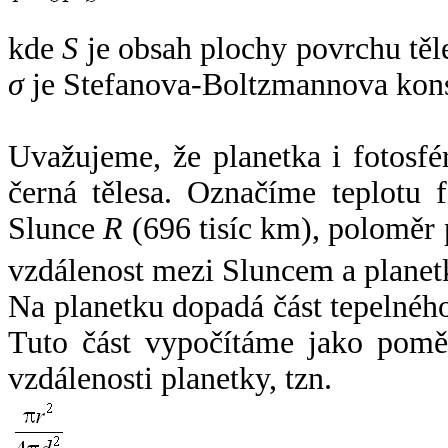
kde
S
je obsah plochy povrchu těl
σ
je Stefanova-Boltzmannova kons
Uvažujeme, že planetka i fotosfér
černá tělesa. Označíme teplotu 
Slunce
R
(696 tisíc km), poloměr
vzdálenost mezi Sluncem a plane
Na planetku dopadá část tepelnéh
Tuto část vypočítáme jako pomě
vzdálenosti planetky, tzn.