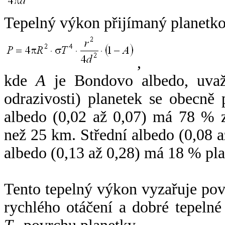
Tepelný výkon přijímaný planetko
,
kde
A
je Bondovo albedo, uvaž
odrazivosti) planetek se obecně
albedo (0,02 až 0,07) má 78 % z
než 25 km. Střední albedo (0,08 
albedo (0,13 až 0,28) má 18 % pla
Tento tepelný výkon vyzařuje po
rychlého otáčení a dobré tepelné