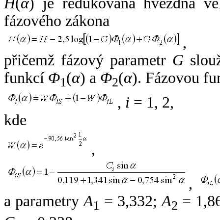
H
(
α
) je redukovaná hvězdná vel
fázového zákona
,
přičemž fázový parametr
G
slouž
funkcí
Φ
(
α
) a
Φ
(
α
). Fázovou fu
1
2
,
i
= 1, 2,
kde
,
,
a parametry
A
= 3,332;
A
= 1,8
1
2