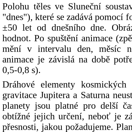
Polohu těles ve Sluneční sousta
"dnes"), které se zadává pomocí 
±50 let od dnešního dne. Obráz
hodnot. Po spuštění animace (zpě
mění v intervalu den, měsíc ne
animace je závislá na době potř
0,5-0,8 s).
Dráhové elementy kosmických t
gravitace Jupitera a Saturna neu
planety jsou platné pro delší č
obtížné jejich určení, neboť je 
přesnosti, jakou požadujeme. Pla