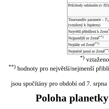
Průchody odsluním (v
JD
)
Tisserandův parametr –
T
J
(vztažený k Jupiteru)
Největší přiblížení k Zemi
**)
Nejjasnější ze Země
**)
Nejdále od Země
**
Nejméně jasná ze Země
*)
vztaženo
**)
hodnoty pro největší/nejmenší přibl
jsou spočítány pro období od 7. srpna
Poloha planetky