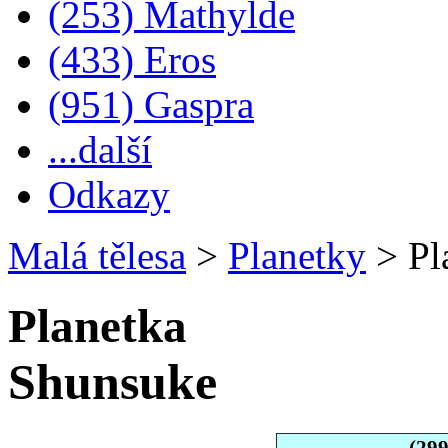
(253) Mathylde
(433) Eros
(951) Gaspra
...další
Odkazy
Malá tělesa
>
Planetky
>
Pl
Planetka
Shunsuke
(29