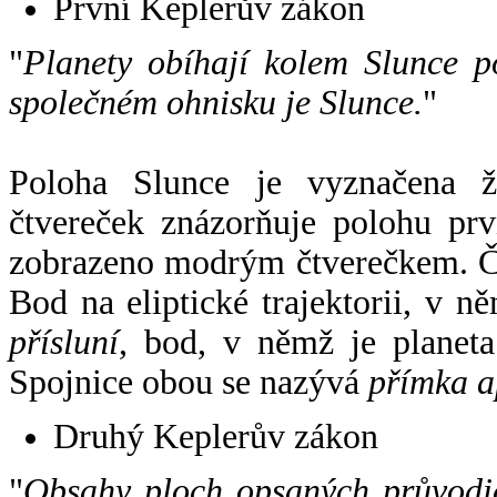
První Keplerův zákon
"
Planety obíhají kolem Slunce p
společném ohnisku je Slunce.
"
Poloha Slunce je vyznačena 
čtvereček znázorňuje polohu pr
zobrazeno modrým čtverečkem. Če
Bod na eliptické trajektorii, v n
přísluní
, bod, v němž je planet
Spojnice obou se nazývá
přímka a
Druhý Keplerův zákon
"
Obsahy ploch opsaných průvodič