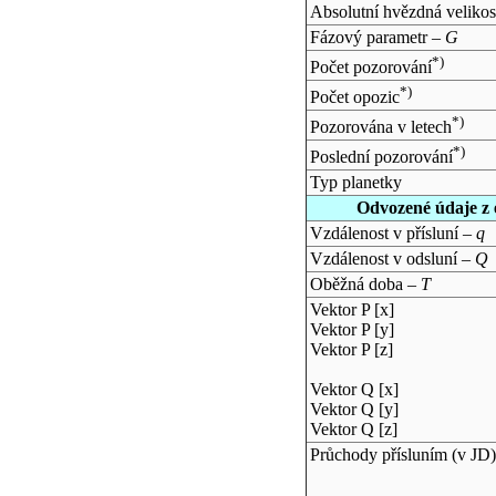
Absolutní hvězdná velikos
Fázový parametr –
G
*)
Počet pozorování
*)
Počet opozic
*)
Pozorována v letech
*)
Poslední pozorování
Typ planetky
Odvozené údaje z 
Vzdálenost v přísluní –
q
Vzdálenost v odsluní –
Q
Oběžná doba –
T
Vektor P [x]
Vektor P [y]
Vektor P [z]
Vektor Q [x]
Vektor Q [y]
Vektor Q [z]
Průchody přísluním (v
JD
)