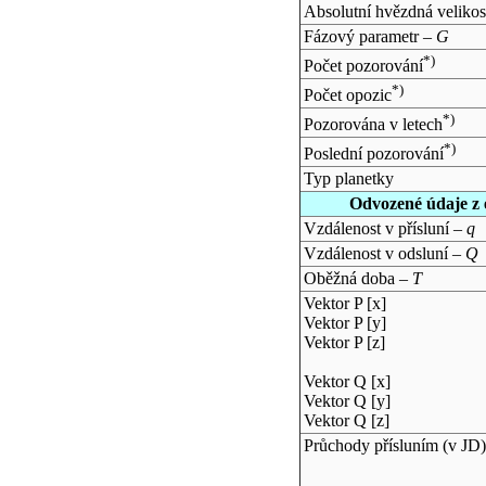
Absolutní hvězdná velikos
Fázový parametr –
G
*)
Počet pozorování
*)
Počet opozic
*)
Pozorována v letech
*)
Poslední pozorování
Typ planetky
Odvozené údaje z 
Vzdálenost v přísluní –
q
Vzdálenost v odsluní –
Q
Oběžná doba –
T
Vektor P [x]
Vektor P [y]
Vektor P [z]
Vektor Q [x]
Vektor Q [y]
Vektor Q [z]
Průchody přísluním (v
JD
)