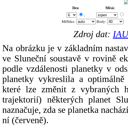
Den
Měsíc
.
Měřítko:
Body
:
Zdroj dat:
IAU
Na obrázku je v základním nastav
ve Sluneční soustavě v rovině ek
podle vzdálenosti planetky v odsl
planetky vykreslila a optimálně
které lze změnit z vybraných h
trajektorií) některých planet Sl
naznačuje, zda se planetka nacház
ní (červeně).