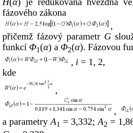
H
(
α
) je redukovaná hvězdná vel
fázového zákona
,
přičemž fázový parametr
G
slouž
funkcí
Φ
(
α
) a
Φ
(
α
). Fázovou fu
1
2
,
i
= 1, 2,
kde
,
,
a parametry
A
= 3,332;
A
= 1,8
1
2