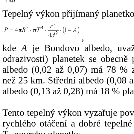
Tepelný výkon přijímaný planetko
,
kde
A
je Bondovo albedo, uvaž
odrazivosti) planetek se obecně
albedo (0,02 až 0,07) má 78 % z
než 25 km. Střední albedo (0,08 
albedo (0,13 až 0,28) má 18 % pla
Tento tepelný výkon vyzařuje po
rychlého otáčení a dobré tepelné