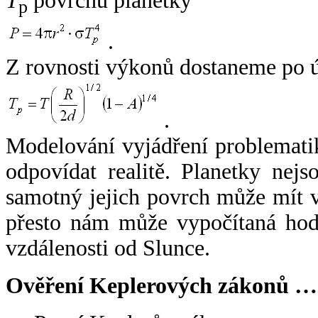
T
povrchu planetky
p
.
Z rovnosti výkonů dostaneme po 
.
Modelování vyjádření problemati
odpovídat realitě. Planetky nejso
samotný jejich povrch může mít v
přesto nám může vypočítaná hodn
vzdálenosti od Slunce.
Ověření Keplerových zákonů …