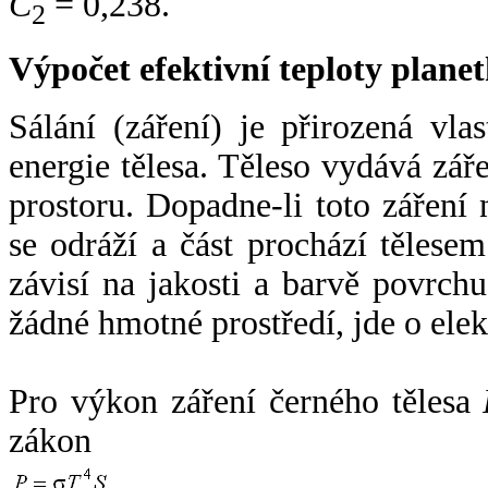
C
= 0,238.
2
Výpočet efektivní teploty plan
Sálání (záření) je přirozená vla
energie tělesa. Těleso vydává zá
prostoru. Dopadne-li toto záření n
se odráží a část prochází tělesem
závisí na jakosti a barvě povrch
žádné hmotné prostředí, jde o ele
Pro výkon záření černého tělesa
zákon