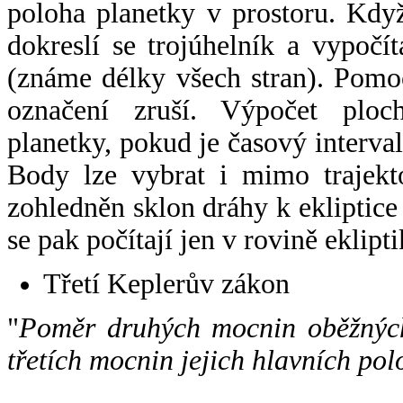
poloha planetky v prostoru. Kdy
dokreslí se trojúhelník a vypoč
(známe délky všech stran). Pomo
označení zruší. Výpočet ploch
planetky, pokud je časový interval
Body lze vybrat i mimo trajekto
zohledněn sklon dráhy k ekliptice
se pak počítají jen v rovině eklipti
Třetí Keplerův zákon
"
Poměr druhých mocnin oběžných
třetích mocnin jejich hlavních pol