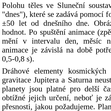
Polohu těles ve Sluneční sousta
"dnes"), které se zadává pomocí 
±50 let od dnešního dne. Obráz
hodnot. Po spuštění animace (zpě
mění v intervalu den, měsíc ne
animace je závislá na době potř
0,5-0,8 s).
Dráhové elementy kosmických t
gravitace Jupitera a Saturna neu
planety jsou platné pro delší č
obtížné jejich určení, neboť je 
přesnosti, jakou požadujeme. Pla