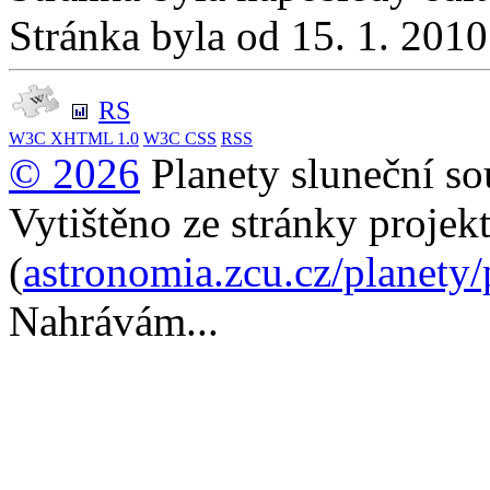
Stránka byla od 15. 1. 201
RS
W3C
XHTML 1.0
W3C
CSS
RSS
© 2026
Planety sluneční so
Vytištěno ze stránky projek
(
astronomia.zcu.cz/planety
Nahrávám...