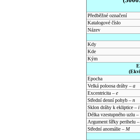
Předběžné označení
Katalogové číslo
Název
Kdy
Kde
Kým
E
(Ekv
Epocha
Velká poloosa dráhy –
a
Excentricita –
e
Střední denní pohyb –
n
Sklon dráhy k ekliptice –
i
Délka vzestupného uzlu –
Argument šířky perihelu 
Střední anomálie –
M