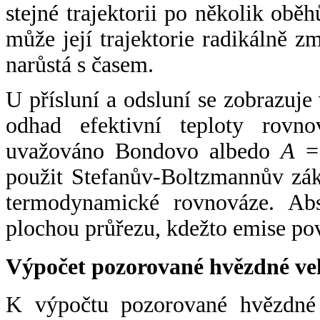
stejné trajektorii po několik oběh
může její trajektorie radikálně zm
narůstá s časem.
U přísluní a odsluní se zobrazuje
odhad efektivní teploty rovno
uvažováno Bondovo albedo
A
= 
použit Stefanův-Boltzmannův zák
termodynamické rovnováze. Abs
plochou průřezu, kdežto emise po
Výpočet pozorované hvězdné ve
K výpočtu pozorované hvězdné v