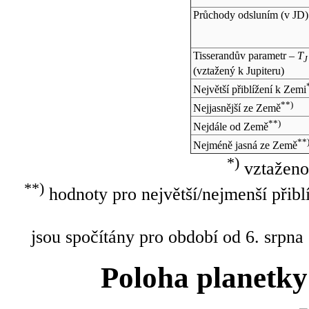
Průchody odsluním (v
JD
)
Tisserandův parametr –
T
J
(vztažený k Jupiteru)
Největší přiblížení k Zemi
**)
Nejjasnější ze Země
**)
Nejdále od Země
**
Nejméně jasná ze Země
*)
vztaženo
**)
hodnoty pro největší/nejmenší přibl
jsou spočítány pro období od 6. srpna
Poloha planetky