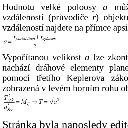
Hodnotu velké poloosy
a
může
vzdáleností (průvodiče
r
) objekt
vzdáleností najdete na přímce apsi
Vypočítanou velikost
a
lze zkont
nachází dráhové elementy plane
pomocí třetího Keplerova zák
zobrazená v levém horním rohu o
Stránka byla naposledy edi