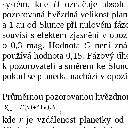
systém, kde
H
označuje absolut
pozorovaná hvězdná velikost plan
a 1 au od Slunce při nulovém fá
souvisí s efektem zjasnění v opoz
o 0,3 mag. Hodnota
G
není zná
používá hodnota 0,15. Fázový úh
k pozorovateli a směrem ke Slunc
pokud se planetka nachází v opozi
Průměrnou pozorovanou hvězdnou 
,
kde
r
je vzdálenost planetky od