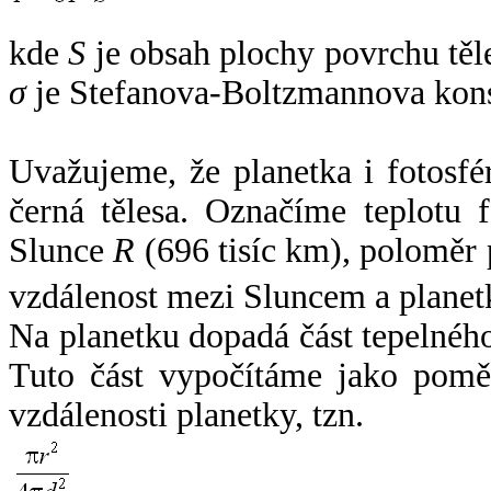
kde
S
je obsah plochy povrchu těl
σ
je Stefanova-Boltzmannova kons
Uvažujeme, že planetka i fotosfér
černá tělesa. Označíme teplotu 
Slunce
R
(696 tisíc km), poloměr
vzdálenost mezi Sluncem a plane
Na planetku dopadá část tepelnéh
Tuto část vypočítáme jako pomě
vzdálenosti planetky, tzn.