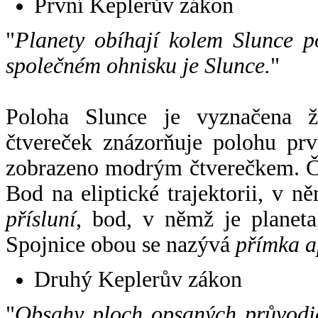
První Keplerův zákon
"
Planety obíhají kolem Slunce p
společném ohnisku je Slunce.
"
Poloha Slunce je vyznačena 
čtvereček znázorňuje polohu pr
zobrazeno modrým čtverečkem. Če
Bod na eliptické trajektorii, v n
přísluní
, bod, v němž je planet
Spojnice obou se nazývá
přímka a
Druhý Keplerův zákon
"
Obsahy ploch opsaných průvodič