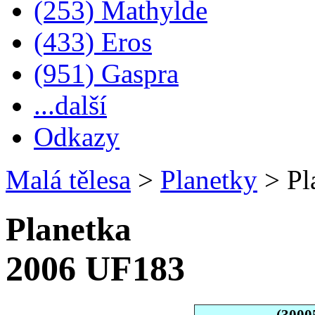
(253) Mathylde
(433) Eros
(951) Gaspra
...další
Odkazy
Malá tělesa
>
Planetky
>
Pl
Planetka
2006 UF183
(3000