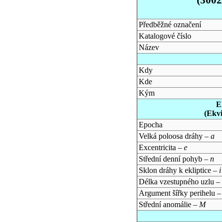
Předběžné označení
Katalogové číslo
Název
Kdy
Kde
Kým
E
(Ekv
Epocha
Velká poloosa dráhy –
a
Excentricita –
e
Střední denní pohyb –
n
Sklon dráhy k ekliptice –
i
Délka vzestupného uzlu –
Argument šířky perihelu 
Střední anomálie –
M