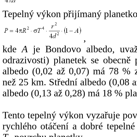
Tepelný výkon přijímaný planetko
,
kde
A
je Bondovo albedo, uvaž
odrazivosti) planetek se obecně
albedo (0,02 až 0,07) má 78 % z
než 25 km. Střední albedo (0,08 
albedo (0,13 až 0,28) má 18 % pla
Tento tepelný výkon vyzařuje po
rychlého otáčení a dobré tepelné