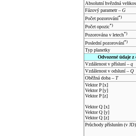
Absolutní hvězdná velikos
Fázový parametr –
G
*)
Počet pozorování
*)
Počet opozic
*)
Pozorována v letech
*)
Poslední pozorování
Typ planetky
Odvozené údaje z 
Vzdálenost v přísluní –
q
Vzdálenost v odsluní –
Q
Oběžná doba –
T
Vektor P [x]
Vektor P [y]
Vektor P [z]
Vektor Q [x]
Vektor Q [y]
Vektor Q [z]
Průchody přísluním (v
JD
)