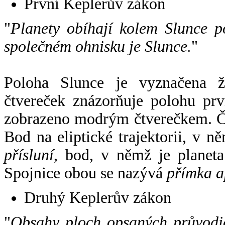
První Keplerův zákon
"
Planety obíhají kolem Slunce p
společném ohnisku je Slunce.
"
Poloha Slunce je vyznačena 
čtvereček znázorňuje polohu pr
zobrazeno modrým čtverečkem. Če
Bod na eliptické trajektorii, v n
přísluní
, bod, v němž je planet
Spojnice obou se nazývá
přímka a
Druhý Keplerův zákon
"
Obsahy ploch opsaných průvodič