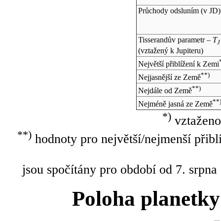
Průchody odsluním (v
JD
)
Tisserandův parametr –
T
J
(vztažený k Jupiteru)
Největší přiblížení k Zemi
**)
Nejjasnější ze Země
**)
Nejdále od Země
**
Nejméně jasná ze Země
*)
vztaženo
**)
hodnoty pro největší/nejmenší přibl
jsou spočítány pro období od 7. srpna
Poloha planetky