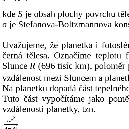
kde
S
je obsah plochy povrchu těl
σ
je Stefanova-Boltzmannova kons
Uvažujeme, že planetka i fotosfér
černá tělesa. Označíme teplotu 
Slunce
R
(696 tisíc km), poloměr
vzdálenost mezi Sluncem a plane
Na planetku dopadá část tepelnéh
Tuto část vypočítáme jako pomě
vzdálenosti planetky, tzn.