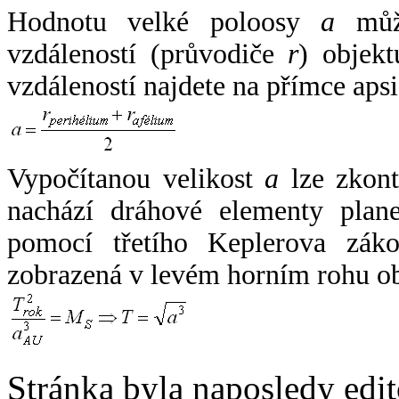
Hodnotu velké poloosy
a
může
vzdáleností (průvodiče
r
) objekt
vzdáleností najdete na přímce apsi
Vypočítanou velikost
a
lze zkont
nachází dráhové elementy plane
pomocí třetího Keplerova zák
zobrazená v levém horním rohu o
Stránka byla naposledy edi