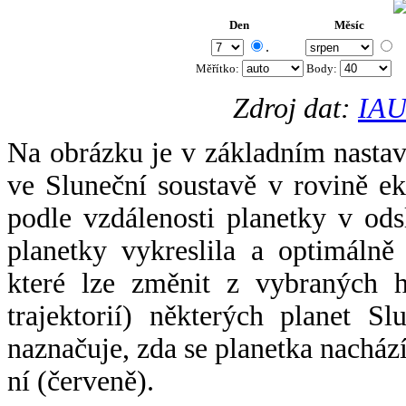
Den
Měsíc
.
Měřítko:
Body
:
Zdroj dat:
IAU
Na obrázku je v základním nastav
ve Sluneční soustavě v rovině ek
podle vzdálenosti planetky v odsl
planetky vykreslila a optimálně
které lze změnit z vybraných h
trajektorií) některých planet Sl
naznačuje, zda se planetka nacház
ní (červeně).