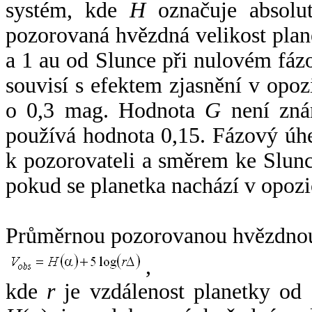
systém, kde
H
označuje absolut
pozorovaná hvězdná velikost plan
a 1 au od Slunce při nulovém fá
souvisí s efektem zjasnění v opoz
o 0,3 mag. Hodnota
G
není zná
používá hodnota 0,15. Fázový úh
k pozorovateli a směrem ke Slunc
pokud se planetka nachází v opozi
Průměrnou pozorovanou hvězdnou 
,
kde
r
je vzdálenost planetky od