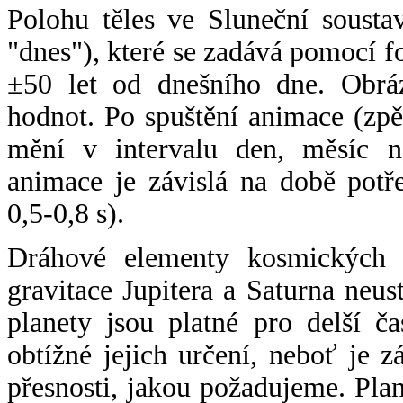
Polohu těles ve Sluneční sousta
"dnes"), které se zadává pomocí 
±50 let od dnešního dne. Obráz
hodnot. Po spuštění animace (zpě
mění v intervalu den, měsíc ne
animace je závislá na době potř
0,5-0,8 s).
Dráhové elementy kosmických t
gravitace Jupitera a Saturna neu
planety jsou platné pro delší č
obtížné jejich určení, neboť je 
přesnosti, jakou požadujeme. Pla