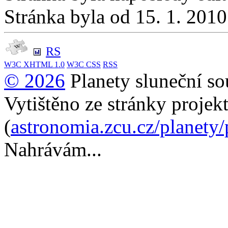
Stránka byla od 15. 1. 201
RS
W3C
XHTML 1.0
W3C
CSS
RSS
© 2026
Planety sluneční so
Vytištěno ze stránky projek
(
astronomia.zcu.cz/planety
Nahrávám...