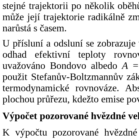
stejné trajektorii po několik oběh
může její trajektorie radikálně zm
narůstá s časem.
U přísluní a odsluní se zobrazuje
odhad efektivní teploty rovno
uvažováno Bondovo albedo
A
= 
použit Stefanův-Boltzmannův zák
termodynamické rovnováze. Abs
plochou průřezu, kdežto emise po
Výpočet pozorované hvězdné ve
K výpočtu pozorované hvězdné v