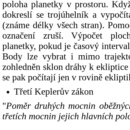
poloha planetky v prostoru. Kdy
dokreslí se trojúhelník a vypoč
(známe délky všech stran). Pomo
označení zruší. Výpočet ploch
planetky, pokud je časový interval
Body lze vybrat i mimo trajekto
zohledněn sklon dráhy k ekliptice
se pak počítají jen v rovině eklipti
Třetí Keplerův zákon
"
Poměr druhých mocnin oběžných
třetích mocnin jejich hlavních pol