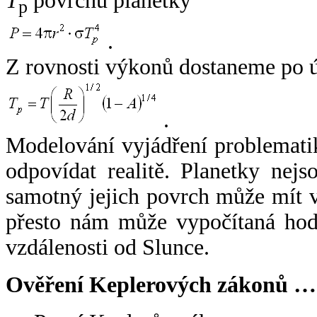
T
povrchu planetky
p
.
Z rovnosti výkonů dostaneme po 
.
Modelování vyjádření problemati
odpovídat realitě. Planetky nejso
samotný jejich povrch může mít v
přesto nám může vypočítaná hodn
vzdálenosti od Slunce.
Ověření Keplerových zákonů …