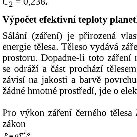
C
= 0,238.
2
Výpočet efektivní teploty plan
Sálání (záření) je přirozená vla
energie tělesa. Těleso vydává zá
prostoru. Dopadne-li toto záření n
se odráží a část prochází tělesem
závisí na jakosti a barvě povrch
žádné hmotné prostředí, jde o ele
Pro výkon záření černého tělesa
zákon