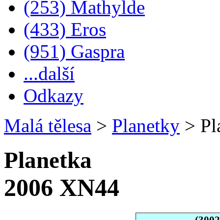
(253) Mathylde
(433) Eros
(951) Gaspra
...další
Odkazy
Malá tělesa
>
Planetky
>
Pl
Planetka
2006 XN44
(300