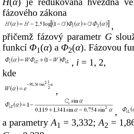
H
(
α
) je redukovaná hvězdná vel
fázového zákona
,
přičemž fázový parametr
G
slouž
funkcí
Φ
(
α
) a
Φ
(
α
). Fázovou fu
1
2
,
i
= 1, 2,
kde
,
,
a parametry
A
= 3,332;
A
= 1,8
1
2