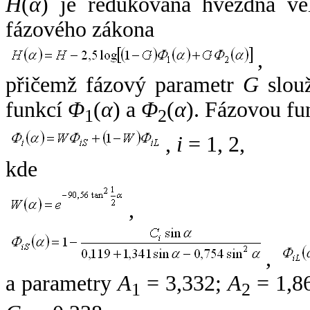
H
(
α
) je redukovaná hvězdná vel
fázového zákona
,
přičemž fázový parametr
G
slouž
funkcí
Φ
(
α
) a
Φ
(
α
). Fázovou fu
1
2
,
i
= 1, 2,
kde
,
,
a parametry
A
= 3,332;
A
= 1,8
1
2