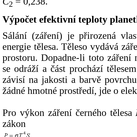
C
= 0,238.
2
Výpočet efektivní teploty plan
Sálání (záření) je přirozená vla
energie tělesa. Těleso vydává zá
prostoru. Dopadne-li toto záření n
se odráží a část prochází tělesem
závisí na jakosti a barvě povrch
žádné hmotné prostředí, jde o ele
Pro výkon záření černého tělesa
zákon