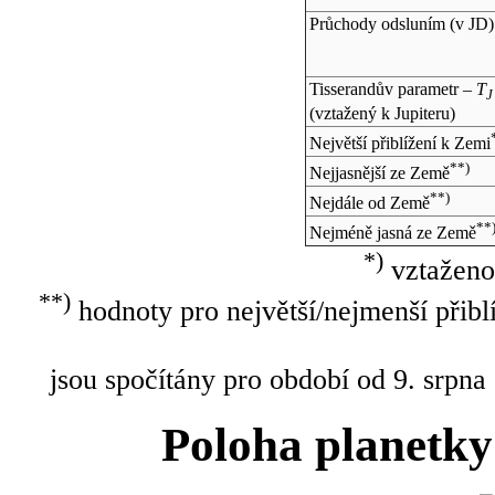
Průchody odsluním (v
JD
)
Tisserandův parametr –
T
J
(vztažený k Jupiteru)
Největší přiblížení k Zemi
**)
Nejjasnější ze Země
**)
Nejdále od Země
**
Nejméně jasná ze Země
*)
vztaženo
**)
hodnoty pro největší/nejmenší přibl
jsou spočítány pro období od 9. srpna
Poloha planetky