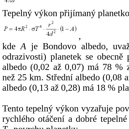
Tepelný výkon přijímaný planetko
,
kde
A
je Bondovo albedo, uvaž
odrazivosti) planetek se obecně
albedo (0,02 až 0,07) má 78 % z
než 25 km. Střední albedo (0,08 
albedo (0,13 až 0,28) má 18 % pla
Tento tepelný výkon vyzařuje po
rychlého otáčení a dobré tepelné