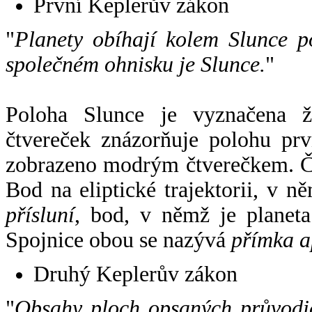
První Keplerův zákon
"
Planety obíhají kolem Slunce p
společném ohnisku je Slunce.
"
Poloha Slunce je vyznačena 
čtvereček znázorňuje polohu pr
zobrazeno modrým čtverečkem. Če
Bod na eliptické trajektorii, v n
přísluní
, bod, v němž je planet
Spojnice obou se nazývá
přímka a
Druhý Keplerův zákon
"
Obsahy ploch opsaných průvodič