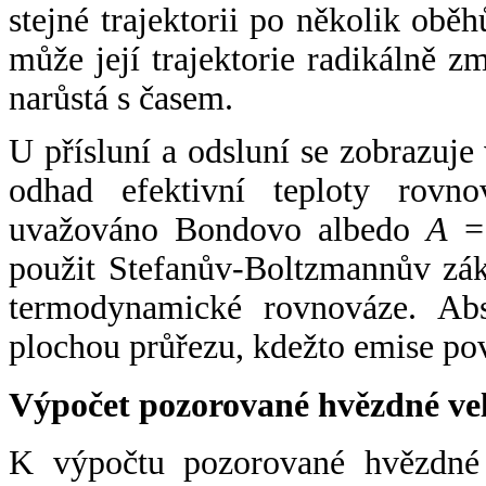
stejné trajektorii po několik oběh
může její trajektorie radikálně zm
narůstá s časem.
U přísluní a odsluní se zobrazuje
odhad efektivní teploty rovno
uvažováno Bondovo albedo
A
= 
použit Stefanův-Boltzmannův zák
termodynamické rovnováze. Abs
plochou průřezu, kdežto emise po
Výpočet pozorované hvězdné ve
K výpočtu pozorované hvězdné v