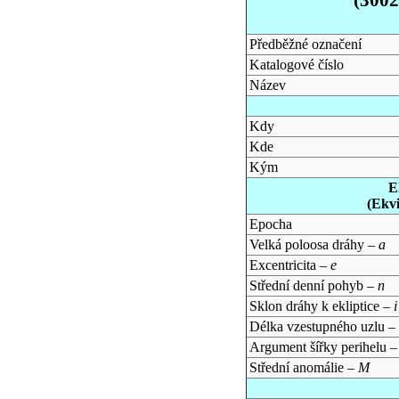
Předběžné označení
Katalogové číslo
Název
Kdy
Kde
Kým
E
(Ekv
Epocha
Velká poloosa dráhy –
a
Excentricita –
e
Střední denní pohyb –
n
Sklon dráhy k ekliptice –
i
Délka vzestupného uzlu –
Argument šířky perihelu 
Střední anomálie –
M