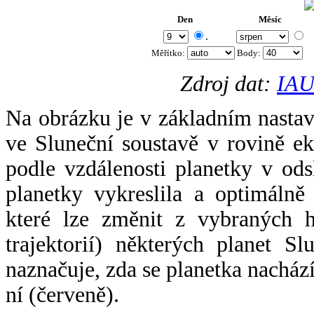
Den
Měsíc
.
Měřítko:
Body
:
Zdroj dat:
IAU
Na obrázku je v základním nastav
ve Sluneční soustavě v rovině ek
podle vzdálenosti planetky v odsl
planetky vykreslila a optimálně
které lze změnit z vybraných h
trajektorií) některých planet Sl
naznačuje, zda se planetka nacház
ní (červeně).