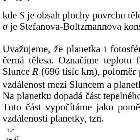
kde
S
je obsah plochy povrchu těl
σ
je Stefanova-Boltzmannova kons
Uvažujeme, že planetka i fotosfér
černá tělesa. Označíme teplotu 
Slunce
R
(696 tisíc km), poloměr
vzdálenost mezi Sluncem a plane
Na planetku dopadá část tepelnéh
Tuto část vypočítáme jako pomě
vzdálenosti planetky, tzn.