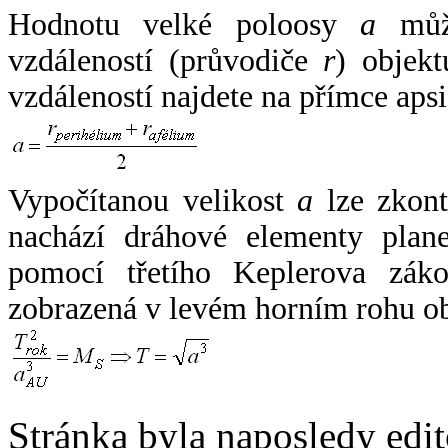
Hodnotu velké poloosy
a
může
vzdáleností (průvodiče
r
) objekt
vzdáleností najdete na přímce apsi
Vypočítanou velikost
a
lze zkont
nachází dráhové elementy plane
pomocí třetího Keplerova zák
zobrazená v levém horním rohu o
Stránka byla naposledy edi