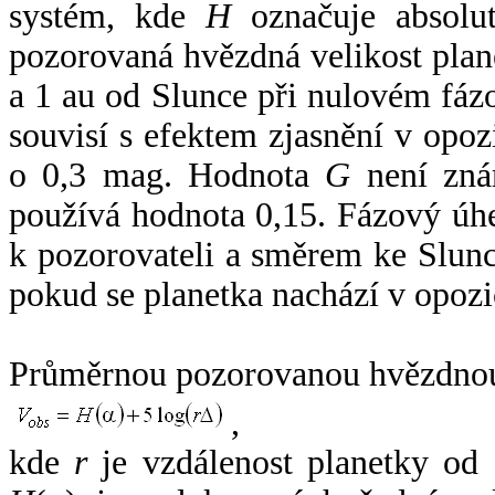
systém, kde
H
označuje absolut
pozorovaná hvězdná velikost plan
a 1 au od Slunce při nulovém fá
souvisí s efektem zjasnění v opoz
o 0,3 mag. Hodnota
G
není zná
používá hodnota 0,15. Fázový úh
k pozorovateli a směrem ke Slunc
pokud se planetka nachází v opozi
Průměrnou pozorovanou hvězdnou 
,
kde
r
je vzdálenost planetky od