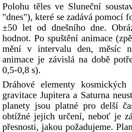
Polohu těles ve Sluneční sousta
"dnes"), které se zadává pomocí 
±50 let od dnešního dne. Obráz
hodnot. Po spuštění animace (zpě
mění v intervalu den, měsíc ne
animace je závislá na době potř
0,5-0,8 s).
Dráhové elementy kosmických t
gravitace Jupitera a Saturna neu
planety jsou platné pro delší č
obtížné jejich určení, neboť je 
přesnosti, jakou požadujeme. Pla