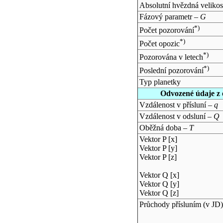
Absolutní hvězdná velikos
Fázový parametr –
G
*)
Počet pozorování
*)
Počet opozic
*)
Pozorována v letech
*)
Poslední pozorování
Typ planetky
Odvozené údaje z 
Vzdálenost v přísluní –
q
Vzdálenost v odsluní –
Q
Oběžná doba –
T
Vektor P [x]
Vektor P [y]
Vektor P [z]
Vektor Q [x]
Vektor Q [y]
Vektor Q [z]
Průchody přísluním (v
JD
)