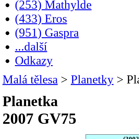
(253) Mathylde
(433) Eros
(951) Gaspra
...další
Odkazy
Malá tělesa
>
Planetky
>
Pl
Planetka
2007 GV75
(300