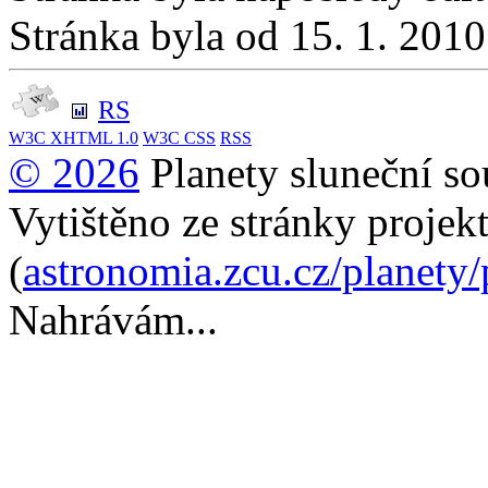
Stránka byla od 15. 1. 201
RS
W3C
XHTML 1.0
W3C
CSS
RSS
© 2026
Planety sluneční so
Vytištěno ze stránky projek
(
astronomia.zcu.cz/planety
Nahrávám...