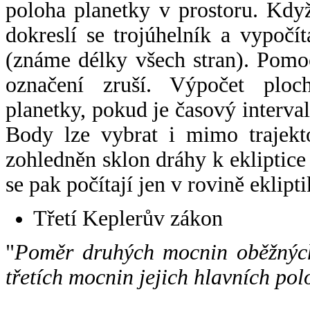
poloha planetky v prostoru. Kdy
dokreslí se trojúhelník a vypoč
(známe délky všech stran). Pomo
označení zruší. Výpočet ploch
planetky, pokud je časový interval
Body lze vybrat i mimo trajekto
zohledněn sklon dráhy k ekliptice
se pak počítají jen v rovině eklipti
Třetí Keplerův zákon
"
Poměr druhých mocnin oběžných
třetích mocnin jejich hlavních pol