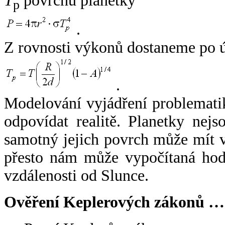
T
povrchu planetky
p
.
Z rovnosti výkonů dostaneme po 
.
Modelování vyjádření problemati
odpovídat realitě. Planetky nejso
samotný jejich povrch může mít v
přesto nám může vypočítaná hodn
vzdálenosti od Slunce.
Ověření Keplerových zákonů …