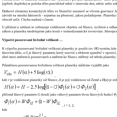
(zpětně, dopředu) se poloha těles pravidelně mění v intervalu den, měsíc nebo ro
Dráhové elementy kosmických těles ve Sluneční soustavě se vlivem gravitace Jup
závislé na mnoha faktorech - zejména na přesnosti, jakou požadujeme. Planetka se
obecně určit. Chyba narůstá s časem.
U přísluní a odsluní se zobrazuje vzdálenost objektu od Slunce, rychlost a od
zákon a planetku modelujeme jako kouli v termodynamické rovnováze. Absorpce 
Výpočet pozorované hvězdné velikosti …
K výpočtu pozorované hvězdné velikosti planetky je použit tzv. HG-systém, kd
fázovém úhlu, a
G
je fázový parametr, který souvisí s efektem zjasnění v opozic
úhel mezi směrem k pozorovateli a směrem ke Slunci, měřený od středu planetky. 
Průměrnou pozorovanou hvězdnou velikost planetky můžeme vyjádřit jako
,
kde
r
je vzdálenost planetky od Slunce,
Δ
je její vzdálenost od Země a
H
(
α
) je r
,
přičemž fázový parametr
G
slouží jako váhový parametr dvou fázových funkcí
Φ
,
i
= 1, 2,
kde