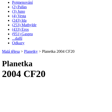
Pojmenování
(2) Pallas
(3) Juno
(4) Vesta
(243) Ida
(253) Mathylde
(433) Eros
(951) Gaspra
...další
Odkazy
Malá tělesa
>
Planetky
>
Planetka 2004 CF20
Planetka
2004 CF20