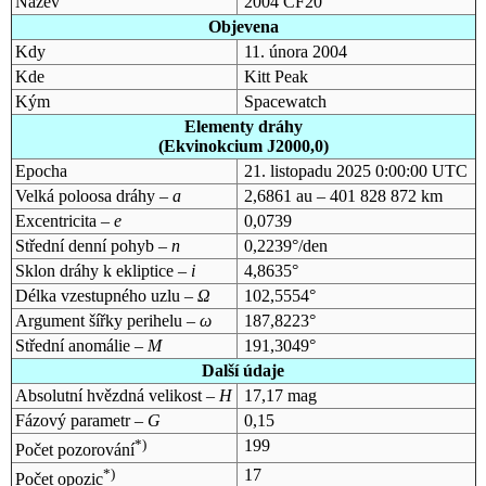
Název
2004 CF20
Objevena
Kdy
11. února 2004
Kde
Kitt Peak
Kým
Spacewatch
Elementy dráhy
(Ekvinokcium J2000,0)
Epocha
21. listopadu 2025 0:00:00 UTC
Velká poloosa dráhy –
a
2,6861 au – 401 828 872 km
Excentricita –
e
0,0739
Střední denní pohyb –
n
0,2239°/den
Sklon dráhy k ekliptice –
i
4,8635°
Délka vzestupného uzlu –
Ω
102,5554°
Argument šířky perihelu –
ω
187,8223°
Střední anomálie –
M
191,3049°
Další údaje
Absolutní hvězdná velikost –
H
17,17 mag
Fázový parametr –
G
0,15
*)
199
Počet pozorování
*)
17
Počet opozic