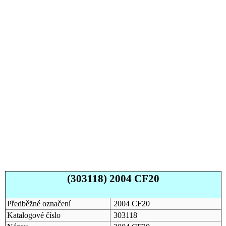
(303118) 2004 CF20
Předběžné označení
2004 CF20
Katalogové číslo
303118