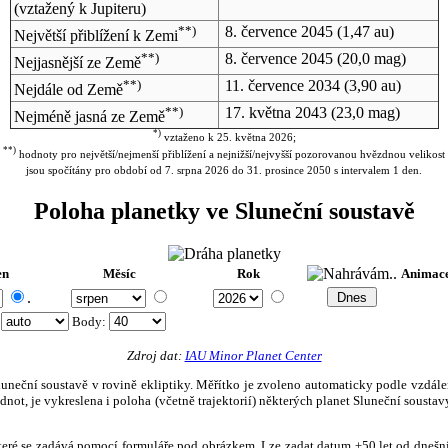
(vztažený k Jupiteru)
**)
8. července 2045
(1,47 au)
Největší přiblížení k Zemi
**)
8. července 2045
(20,0 mag)
Nejjasnější ze Země
**)
11. července 2034
(3,90 au)
Nejdále od Země
**)
17. května 2043
(23,0 mag)
Nejméně jasná ze Země
*)
vztaženo k 25. května 2026;
**)
hodnoty pro největší/nejmenší přiblížení a nejnižší/nejvyšší pozorovanou hvězdnou velikost
jsou spočítány pro období od 7. srpna 2026 do 31. prosince 2050 s intervalem 1 den.
Poloha planetky ve Sluneční soustavě
en
Měsíc
Rok
Animac
.
:
Body
:
Zdroj dat:
IAU Minor Planet Center
eční soustavě v rovině ekliptiky. Měřítko je zvoleno automaticky podle vzdálenost
not, je vykreslena i poloha (včetně trajektorií) některých planet Sluneční soustavy
, které se zadává pomocí formuláře pod obrázkem. Lze zadat datum ±50 let od dneš