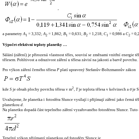
,
,
a parametry
A
= 3,332;
A
= 1,862;
B
= 0,631;
B
= 1,218;
C
= 0,986 a
C
= 0,
1
2
1
2
1
2
Výpočet efektivní teploty planetky …
Sálání (záření) je přirozená vlastnost těles, souvisí se změnami vnitřní energie 
tělesem. Pohltivost a odrazivost záření u tělesa závisí na jakosti a barvě povrch
Pro výkon záření černého tělesa
P
platí upravený Stefanův-Boltzmannův zákon
2
kde
S
je obsah plochy povrchu tělesa v m
,
T
je teplota tělesa v kelvinech a
σ
je S
Uvažujeme, že planetka i fotosféra Slunce vysílají i přijímají záření jako černá 
planetkou
d
.
Na planetku dopadá část tepelného záření vyzařovaného fotosférou Slunce. Tuto 
Tepelný výkon přijímaný planetkou od fotosféry Slunce je