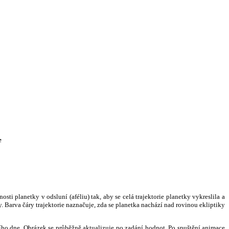
e
i planetky v odsluní (aféliu) tak, aby se celá trajektorie planetky vykreslila a
. Barva čáry trajektorie naznačuje, zda se planetka nachází nad rovinou ekliptiky
ního dne. Obrázek se průběžně aktualizuje po zadání hodnot. Po spuštění animace