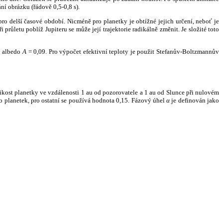
ní obrázku (řádově 0,5-0,8 s).
ro delší časové období. Nicméně pro planetky je obtížné jejich určení, neboť je
růletu poblíž Jupiteru se může její trajektorie radikálně změnit. Je složité toto
o albedo
A
= 0,09. Pro výpočet efektivní teploty je použit Stefanův-Boltzmannův
kost planetky ve vzdálenosti 1 au od pozorovatele a 1 au od Slunce při nulovém
planetek, pro ostatní se používá hodnota 0,15. Fázový úhel
α
je definován jako