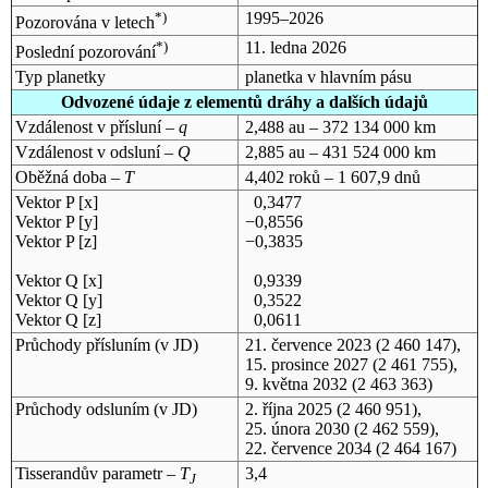
*)
1995–2026
Pozorována v letech
*)
11. ledna 2026
Poslední pozorování
Typ planetky
planetka v hlavním pásu
Odvozené údaje z elementů dráhy a dalších údajů
Vzdálenost v přísluní –
q
2,488 au – 372 134 000 km
Vzdálenost v odsluní –
Q
2,885 au – 431 524 000 km
Oběžná doba –
T
4,402 roků – 1 607,9 dnů
Vektor P [x]
0,3477
Vektor P [y]
−0,8556
Vektor P [z]
−0,3835
Vektor Q [x]
0,9339
Vektor Q [y]
0,3522
Vektor Q [z]
0,0611
Průchody přísluním (v
JD
)
21. července 2023
(2 460 147),
15. prosince 2027
(2 461 755),
9. května 2032
(2 463 363)
Průchody odsluním (v
JD
)
2. října 2025
(2 460 951),
25. února 2030
(2 462 559),
22. července 2034
(2 464 167)
Tisserandův parametr –
T
3,4
J