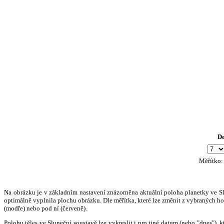
D
Měřítko
Na obrázku je v základním nastavení znázorněna aktuální poloha planetky ve Slun
optimálně vyplnila plochu obrázku. Dle měřítka, které lze změnit z vybraných hod
(modře) nebo pod ní (červeně).
Polohu těles ve Sluneční soustavě lze vykreslit i pro jiné datum (nebo "dnes")