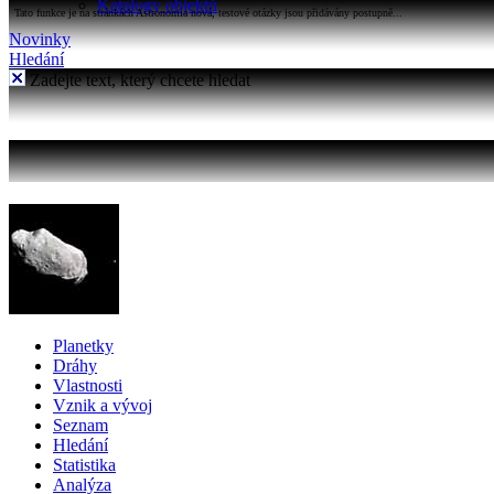
Katalogy objektů
Tato funkce je na stránkách Astronomia nová, testové otázky jsou přidávány postupně...
Novinky
Hledání
Zadejte text, který chcete hledat
Planetky
Dráhy
Vlastnosti
Vznik a vývoj
Seznam
Hledání
Statistika
Analýza