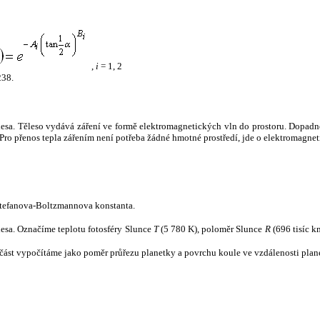
,
i
= 1, 2
238.
tělesa. Těleso vydává záření ve formě elektromagnetických vln do prostoru. Dopadne-l
u. Pro přenos tepla zářením není potřeba žádné hmotné prostředí, jde o elektromagnet
tefanova-Boltzmannova konstanta.
tělesa. Označíme teplotu fotosféry Slunce
T
(5 780 K), poloměr Slunce
R
(696 tisíc k
část vypočítáme jako poměr průřezu planetky a povrchu koule ve vzdálenosti plane