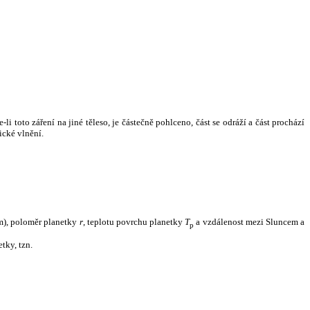
i toto záření na jiné těleso, je částečně pohlceno, část se odráží a část prochází
ické vlnění.
m), poloměr planetky
r
, teplotu povrchu planetky
T
a vzdálenost mezi Sluncem a
p
tky, tzn.