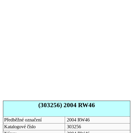
(303256) 2004 RW46
Předběžné označení
2004 RW46
Katalogové číslo
303256