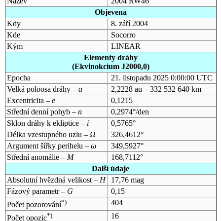
Název
2004 RW46
Objevena
Kdy
8. září 2004
Kde
Socorro
Kým
LINEAR
Elementy dráhy
(Ekvinokcium J2000,0)
Epocha
21. listopadu 2025 0:00:00 UTC
Velká poloosa dráhy –
a
2,2228 au – 332 532 640 km
Excentricita –
e
0,1215
Střední denní pohyb –
n
0,2974°/den
Sklon dráhy k ekliptice –
i
0,5765°
Délka vzestupného uzlu –
Ω
326,4612°
Argument šířky perihelu –
ω
349,5927°
Střední anomálie –
M
168,7112°
Další údaje
Absolutní hvězdná velikost –
H
17,76 mag
Fázový parametr –
G
0,15
*)
404
Počet pozorování
*)
16
Počet opozic