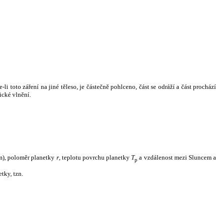
i toto záření na jiné těleso, je částečně pohlceno, část se odráží a část prochází
ické vlnění.
m), poloměr planetky
r
, teplotu povrchu planetky
T
a vzdálenost mezi Sluncem a
p
tky, tzn.