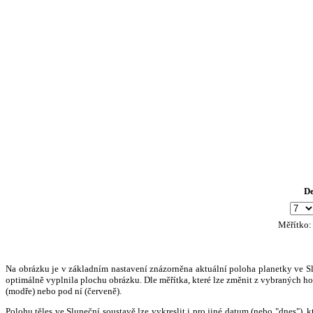
D
Měřítko
Na obrázku je v základním nastavení znázorněna aktuální poloha planetky ve Slun
optimálně vyplnila plochu obrázku. Dle měřítka, které lze změnit z vybraných hod
(modře) nebo pod ní (červeně).
Polohu těles ve Sluneční soustavě lze vykreslit i pro jiné datum (nebo "dnes")