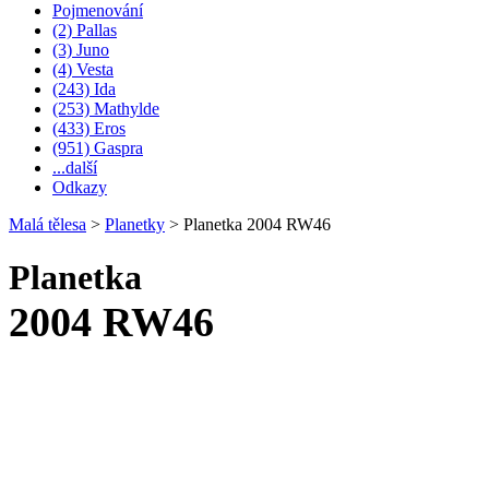
Pojmenování
(2) Pallas
(3) Juno
(4) Vesta
(243) Ida
(253) Mathylde
(433) Eros
(951) Gaspra
...další
Odkazy
Malá tělesa
>
Planetky
>
Planetka 2004 RW46
Planetka
2004 RW46