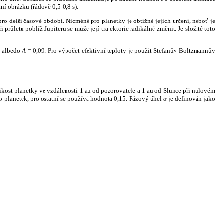
ní obrázku (řádově 0,5-0,8 s).
ro delší časové období. Nicméně pro planetky je obtížné jejich určení, neboť je
růletu poblíž Jupiteru se může její trajektorie radikálně změnit. Je složité toto
o albedo
A
= 0,09. Pro výpočet efektivní teploty je použit Stefanův-Boltzmannův
kost planetky ve vzdálenosti 1 au od pozorovatele a 1 au od Slunce při nulovém
planetek, pro ostatní se používá hodnota 0,15. Fázový úhel
α
je definován jako