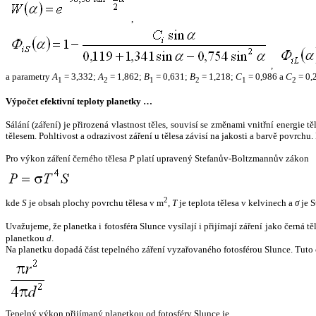
,
,
a parametry
A
= 3,332;
A
= 1,862;
B
= 0,631;
B
= 1,218;
C
= 0,986 a
C
= 0,
1
2
1
2
1
2
Výpočet efektivní teploty planetky …
Sálání (záření) je přirozená vlastnost těles, souvisí se změnami vnitřní energie 
tělesem. Pohltivost a odrazivost záření u tělesa závisí na jakosti a barvě povrch
Pro výkon záření černého tělesa
P
platí upravený Stefanův-Boltzmannův zákon
2
kde
S
je obsah plochy povrchu tělesa v m
,
T
je teplota tělesa v kelvinech a
σ
je S
Uvažujeme, že planetka i fotosféra Slunce vysílají i přijímají záření jako černá 
planetkou
d
.
Na planetku dopadá část tepelného záření vyzařovaného fotosférou Slunce. Tuto 
Tepelný výkon přijímaný planetkou od fotosféry Slunce je