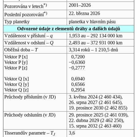
*)
2001–2026
Pozorována v letech
*)
22. března 2026
Poslední pozorování
Typ planetky
planetka v hlavním pásu
Odvozené údaje z elementů dráhy a dalších údajů
Vzdálenost v přísluní –
q
1,953 au – 292 134 000 km
Vzdálenost v odsluní –
Q
2,493 au – 372 931 000 km
Oběžná doba –
T
3,314 roků – 1 210,5 dnů
Vektor P [x]
0,7200
Vektor P [y]
−0,6360
Vektor P [z]
−0,2777
Vektor Q [x]
0,6940
Vektor Q [y]
0,6566
Vektor Q [z]
0,2954
Průchody přísluním (v
JD
)
3. května 2024
(2 460 434),
26. srpna 2027
(2 461 645),
19. prosince 2030
(2 462 855)
Průchody odsluním (v
JD
)
29. prosince 2025
(2 461 039),
22. dubna 2029
(2 462 250),
15. srpna 2032
(2 463 460)
Tisserandův parametr –
T
3,6
J