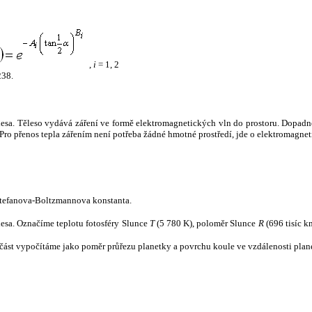
,
i
= 1, 2
238.
tělesa. Těleso vydává záření ve formě elektromagnetických vln do prostoru. Dopadne-l
u. Pro přenos tepla zářením není potřeba žádné hmotné prostředí, jde o elektromagnet
tefanova-Boltzmannova konstanta.
tělesa. Označíme teplotu fotosféry Slunce
T
(5 780 K), poloměr Slunce
R
(696 tisíc k
část vypočítáme jako poměr průřezu planetky a povrchu koule ve vzdálenosti plane