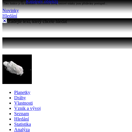
Katalogy objektů
Tato funkce je na stránkách Astronomia nová, testové otázky jsou přidávány postupně...
Novinky
Hledání
Zadejte text, který chcete hledat
Planetky
Dráhy
Vlastnosti
Vznik a vývoj
Seznam
Hledání
Statistika
Analýza