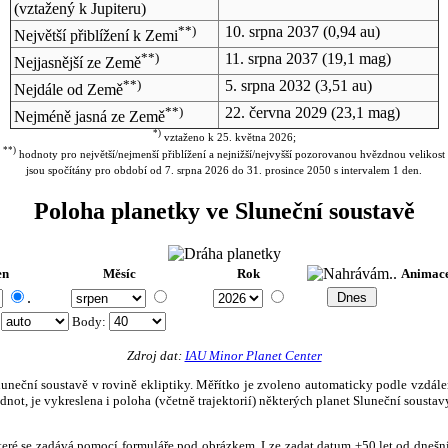
(vztažený k Jupiteru)
**)
10. srpna 2037
(0,94 au)
Největší přiblížení k Zemi
**)
11. srpna 2037
(19,1 mag)
Nejjasnější ze Země
**)
5. srpna 2032
(3,51 au)
Nejdále od Země
**)
22. června 2029
(23,1 mag)
Nejméně jasná ze Země
*)
vztaženo k 25. května 2026;
**)
hodnoty pro největší/nejmenší přiblížení a nejnižší/nejvyšší pozorovanou hvězdnou velikost
jsou spočítány pro období od 7. srpna 2026 do 31. prosince 2050 s intervalem 1 den.
Poloha planetky ve Sluneční soustavě
en
Měsíc
Rok
Animac
.
:
Body
:
Zdroj dat:
IAU Minor Planet Center
eční soustavě v rovině ekliptiky. Měřítko je zvoleno automaticky podle vzdálenost
not, je vykreslena i poloha (včetně trajektorií) některých planet Sluneční soustavy
, které se zadává pomocí formuláře pod obrázkem. Lze zadat datum ±50 let od dneš