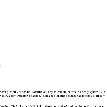
e
i planetky v odsluní (aféliu) tak, aby se celá trajektorie planetky vykreslila a
. Barva čáry trajektorie naznačuje, zda se planetka nachází nad rovinou ekliptiky
ního dne. Obrázek se průběžně aktualizuje po zadání hodnot. Po spuštění animace