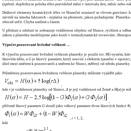
(zpětně, dopředu) se poloha těles pravidelně mění v intervalu den, měsíc nebo ro
Dráhové elementy kosmických těles ve Sluneční soustavě se vlivem gravitace Jup
závislé na mnoha faktorech - zejména na přesnosti, jakou požadujeme. Planetka se
obecně určit. Chyba narůstá s časem.
U přísluní a odsluní se zobrazuje vzdálenost objektu od Slunce, rychlost a od
zákon a planetku modelujeme jako kouli v termodynamické rovnováze. Absorpce 
Výpočet pozorované hvězdné velikosti …
K výpočtu pozorované hvězdné velikosti planetky je použit tzv. HG-systém, kd
fázovém úhlu, a
G
je fázový parametr, který souvisí s efektem zjasnění v opozic
úhel mezi směrem k pozorovateli a směrem ke Slunci, měřený od středu planetky. 
Průměrnou pozorovanou hvězdnou velikost planetky můžeme vyjádřit jako
,
kde
r
je vzdálenost planetky od Slunce,
Δ
je její vzdálenost od Země a
H
(
α
) je r
,
přičemž fázový parametr
G
slouží jako váhový parametr dvou fázových funkcí
Φ
,
i
= 1, 2,
kde