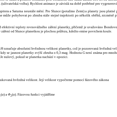
k (uživatelská volba). Rychlost animace je závislá na době potřebné pro vygenerová
itera a Saturna neustále mění. Pro Slunce (potažmo Zemi) a planety jsou platné p
 může pohybovat po zhruba stále stejné trajektorii po několik oběhů, nicméně při p
had efektivní teploty rovnovážného záření planetky, přičemž je uvažováno Bondov
záření od Slunce planetkou je plochou průřezu, kdežto emise povrchem koule.
e
H
označuje absolutní hvězdnou velikost planetky, což je pozorovaná hvězdná veli
i, kdy se jasnost planetky zvýší zhruba o 0,3 mag. Hodnota
G
není známa pro mnoho 
Je nulový, pokud se planetka nachází v opozici.
edukovaná hvězdná velikost. Její velikost vypočteme pomocí fázového zákona
(
α
) a
Φ
(
α
). Fázovou funkci vyjádříme
1
2