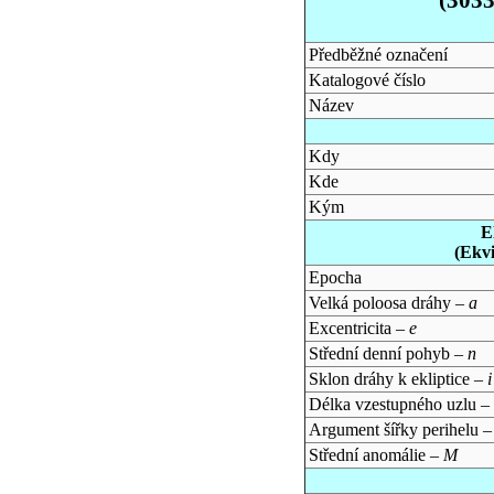
Předběžné označení
Katalogové číslo
Název
Kdy
Kde
Kým
E
(Ekv
Epocha
Velká poloosa dráhy –
a
Excentricita –
e
Střední denní pohyb –
n
Sklon dráhy k ekliptice –
i
Délka vzestupného uzlu –
Argument šířky perihelu 
Střední anomálie –
M