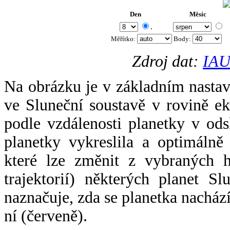
Den
Měsíc
.
Měřítko:
Body
:
Zdroj dat:
IAU
Na obrázku je v základním nastav
ve Sluneční soustavě v rovině ek
podle vzdálenosti planetky v odsl
planetky vykreslila a optimálně
které lze změnit z vybraných h
trajektorií) některých planet Sl
naznačuje, zda se planetka nacház
ní (červeně).