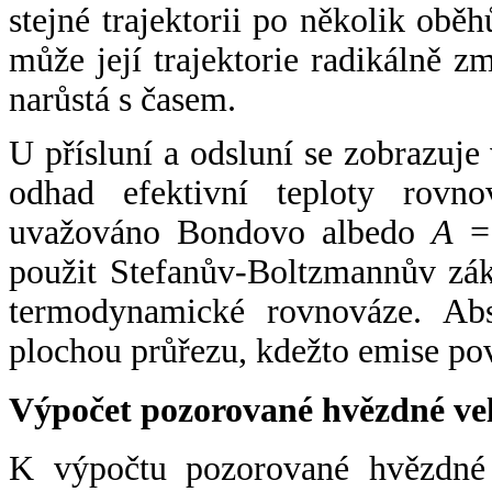
stejné trajektorii po několik oběh
může její trajektorie radikálně zm
narůstá s časem.
U přísluní a odsluní se zobrazuje
odhad efektivní teploty rovno
uvažováno Bondovo albedo
A
= 
použit Stefanův-Boltzmannův zák
termodynamické rovnováze. Abs
plochou průřezu, kdežto emise po
Výpočet pozorované hvězdné ve
K výpočtu pozorované hvězdné v