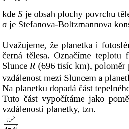
kde
S
je obsah plochy povrchu těl
σ
je Stefanova-Boltzmannova kons
Uvažujeme, že planetka i fotosfér
černá tělesa. Označíme teplotu 
Slunce
R
(696 tisíc km), poloměr
vzdálenost mezi Sluncem a plane
Na planetku dopadá část tepelnéh
Tuto část vypočítáme jako pomě
vzdálenosti planetky, tzn.