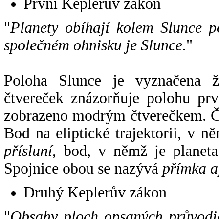
První Keplerův zákon
"
Planety obíhají kolem Slunce p
společném ohnisku je Slunce.
"
Poloha Slunce je vyznačena 
čtvereček znázorňuje polohu pr
zobrazeno modrým čtverečkem. Če
Bod na eliptické trajektorii, v n
přísluní
, bod, v němž je planet
Spojnice obou se nazývá
přímka a
Druhý Keplerův zákon
"
Obsahy ploch opsaných průvodič