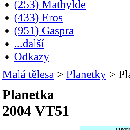
(253) Mathylde
(433) Eros
(951) Gaspra
...další
Odkazy
Malá tělesa
>
Planetky
>
Pl
Planetka
2004 VT51
(303