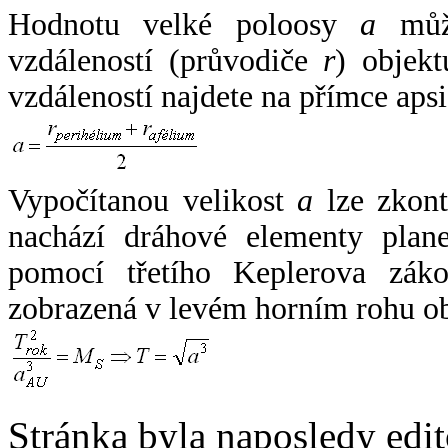
Hodnotu velké poloosy
a
může
vzdáleností (průvodiče
r
) objekt
vzdáleností najdete na přímce apsi
Vypočítanou velikost
a
lze zkont
nachází dráhové elementy plane
pomocí třetího Keplerova zák
zobrazená v levém horním rohu o
Stránka byla naposledy edi