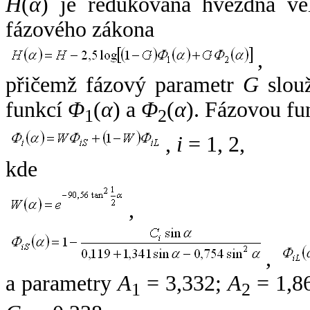
H
(
α
) je redukovaná hvězdná vel
fázového zákona
,
přičemž fázový parametr
G
slouž
funkcí
Φ
(
α
) a
Φ
(
α
). Fázovou fu
1
2
,
i
= 1, 2,
kde
,
,
a parametry
A
= 3,332;
A
= 1,8
1
2