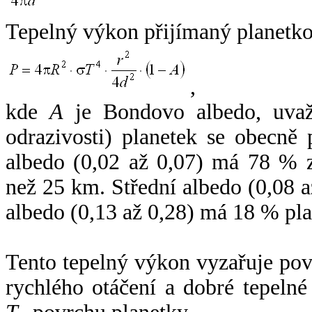
Tepelný výkon přijímaný planetko
,
kde
A
je Bondovo albedo, uvaž
odrazivosti) planetek se obecně
albedo (0,02 až 0,07) má 78 % z
než 25 km. Střední albedo (0,08 
albedo (0,13 až 0,28) má 18 % pla
Tento tepelný výkon vyzařuje po
rychlého otáčení a dobré tepelné