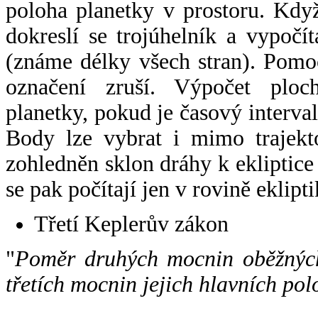
poloha planetky v prostoru. Kdy
dokreslí se trojúhelník a vypoč
(známe délky všech stran). Pomo
označení zruší. Výpočet ploch
planetky, pokud je časový interval
Body lze vybrat i mimo trajekto
zohledněn sklon dráhy k ekliptice
se pak počítají jen v rovině eklipti
Třetí Keplerův zákon
"
Poměr druhých mocnin oběžných
třetích mocnin jejich hlavních pol