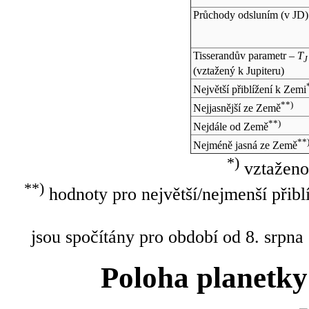
Průchody odsluním (v
JD
)
Tisserandův parametr –
T
J
(vztažený k Jupiteru)
Největší přiblížení k Zemi
**)
Nejjasnější ze Země
**)
Nejdále od Země
**
Nejméně jasná ze Země
*)
vztaženo
**)
hodnoty pro největší/nejmenší přibl
jsou spočítány pro období od 8. srpna
Poloha planetky