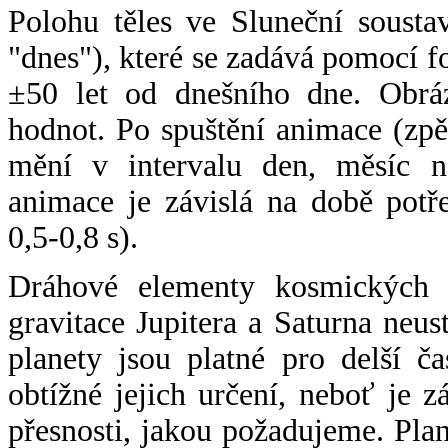
Polohu těles ve Sluneční sousta
"dnes"), které se zadává pomocí 
±50 let od dnešního dne. Obráz
hodnot. Po spuštění animace (zpě
mění v intervalu den, měsíc ne
animace je závislá na době potř
0,5-0,8 s).
Dráhové elementy kosmických t
gravitace Jupitera a Saturna neu
planety jsou platné pro delší č
obtížné jejich určení, neboť je 
přesnosti, jakou požadujeme. Pla