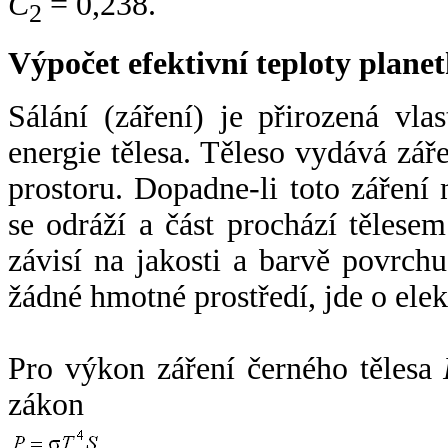
C
= 0,238.
2
Výpočet efektivní teploty plan
Sálání (záření) je přirozená vla
energie tělesa. Těleso vydává zá
prostoru. Dopadne-li toto záření n
se odráží a část prochází tělesem
závisí na jakosti a barvě povrch
žádné hmotné prostředí, jde o ele
Pro výkon záření černého tělesa
zákon