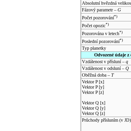
Absolutní hvězdná velikos
Fázový parametr –
G
*)
Počet pozorování
*)
Počet opozic
*)
Pozorována v letech
*)
Poslední pozorování
Typ planetky
Odvozené údaje z 
Vzdálenost v přísluní –
q
Vzdálenost v odsluní –
Q
Oběžná doba –
T
Vektor P [x]
Vektor P [y]
Vektor P [z]
Vektor Q [x]
Vektor Q [y]
Vektor Q [z]
Průchody přísluním (v
JD
)