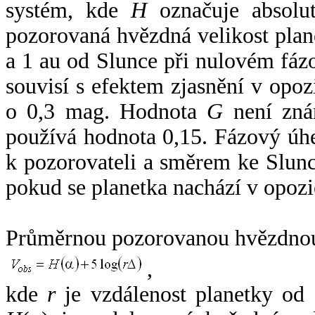
systém, kde
H
označuje absolut
pozorovaná hvězdná velikost plan
a 1 au od Slunce při nulovém fá
souvisí s efektem zjasnění v opoz
o 0,3 mag. Hodnota
G
není zná
používá hodnota 0,15. Fázový úh
k pozorovateli a směrem ke Slunc
pokud se planetka nachází v opozi
Průměrnou pozorovanou hvězdnou 
,
kde
r
je vzdálenost planetky od