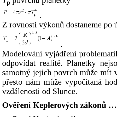
T
povrchu planetky
p
.
Z rovnosti výkonů dostaneme po 
.
Modelování vyjádření problemati
odpovídat realitě. Planetky nejso
samotný jejich povrch může mít v
přesto nám může vypočítaná hodn
vzdálenosti od Slunce.
Ověření Keplerových zákonů …