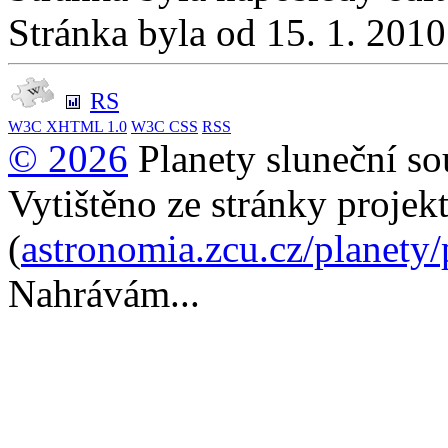
Stránka byla od 15. 1. 201
RS
W3C
XHTML 1.0
W3C
CSS
RSS
© 2026
Planety sluneční so
Vytištěno ze stránky projek
(
astronomia.zcu.cz/planety
Nahrávám...