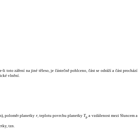
i toto záření na jiné těleso, je částečně pohlceno, část se odráží a část prochází
ické vlnění.
m), poloměr planetky
r
, teplotu povrchu planetky
T
a vzdálenost mezi Sluncem a
p
tky, tzn.