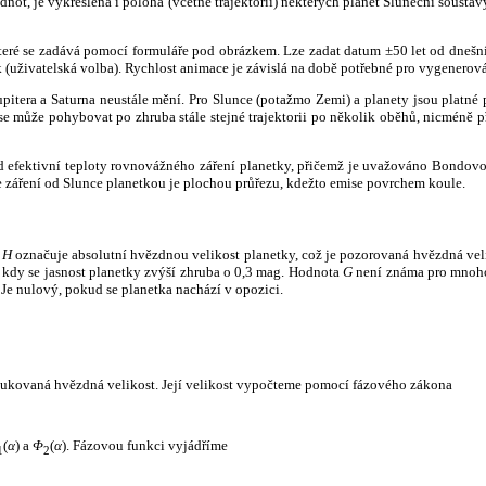
not, je vykreslena i poloha (včetně trajektorií) některých planet Sluneční soustavy
, které se zadává pomocí formuláře pod obrázkem. Lze zadat datum ±50 let od dneš
k (uživatelská volba). Rychlost animace je závislá na době potřebné pro vygenerová
itera a Saturna neustále mění. Pro Slunce (potažmo Zemi) a planety jsou platné p
 může pohybovat po zhruba stále stejné trajektorii po několik oběhů, nicméně při p
had efektivní teploty rovnovážného záření planetky, přičemž je uvažováno Bondov
záření od Slunce planetkou je plochou průřezu, kdežto emise povrchem koule.
e
H
označuje absolutní hvězdnou velikost planetky, což je pozorovaná hvězdná veli
i, kdy se jasnost planetky zvýší zhruba o 0,3 mag. Hodnota
G
není známa pro mnoho 
Je nulový, pokud se planetka nachází v opozici.
edukovaná hvězdná velikost. Její velikost vypočteme pomocí fázového zákona
(
α
) a
Φ
(
α
). Fázovou funkci vyjádříme
1
2