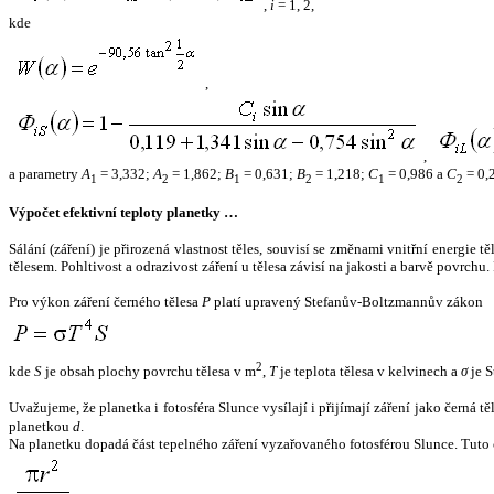
,
i
= 1, 2,
kde
,
,
a parametry
A
= 3,332;
A
= 1,862;
B
= 0,631;
B
= 1,218;
C
= 0,986 a
C
= 0,
1
2
1
2
1
2
Výpočet efektivní teploty planetky …
Sálání (záření) je přirozená vlastnost těles, souvisí se změnami vnitřní energie 
tělesem. Pohltivost a odrazivost záření u tělesa závisí na jakosti a barvě povrch
Pro výkon záření černého tělesa
P
platí upravený Stefanův-Boltzmannův zákon
2
kde
S
je obsah plochy povrchu tělesa v m
,
T
je teplota tělesa v kelvinech a
σ
je S
Uvažujeme, že planetka i fotosféra Slunce vysílají i přijímají záření jako černá 
planetkou
d
.
Na planetku dopadá část tepelného záření vyzařovaného fotosférou Slunce. Tuto 