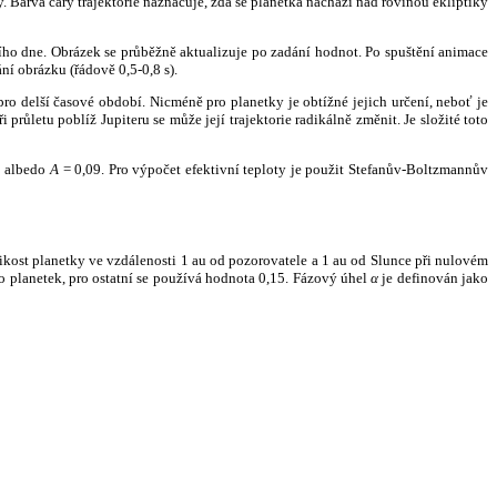
. Barva čáry trajektorie naznačuje, zda se planetka nachází nad rovinou ekliptiky
ního dne. Obrázek se průběžně aktualizuje po zadání hodnot. Po spuštění animace
ní obrázku (řádově 0,5-0,8 s).
ro delší časové období. Nicméně pro planetky je obtížné jejich určení, neboť je
růletu poblíž Jupiteru se může její trajektorie radikálně změnit. Je složité toto
o albedo
A
= 0,09. Pro výpočet efektivní teploty je použit Stefanův-Boltzmannův
kost planetky ve vzdálenosti 1 au od pozorovatele a 1 au od Slunce při nulovém
planetek, pro ostatní se používá hodnota 0,15. Fázový úhel
α
je definován jako