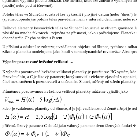
optimálně vyplnila plochu obrázku. Dle měřítka, které lze změnit z vybraných hod
(modře) nebo pod ní (červeně).
Polohu těles ve Sluneční soustavě lze vykreslit i pro jiné datum (nebo "dnes")
(zpětně, dopředu) se poloha těles pravidelně mění v intervalu den, měsíc nebo ro
Dráhové elementy kosmických těles ve Sluneční soustavě se vlivem gravitace Jup
závislé na mnoha faktorech - zejména na přesnosti, jakou požadujeme. Planetka se
obecně určit. Chyba narůstá s časem.
U přísluní a odsluní se zobrazuje vzdálenost objektu od Slunce, rychlost a od
zákon a planetku modelujeme jako kouli v termodynamické rovnováze. Absorpce 
Výpočet pozorované hvězdné velikosti …
K výpočtu pozorované hvězdné velikosti planetky je použit tzv. HG-systém, kd
fázovém úhlu, a
G
je fázový parametr, který souvisí s efektem zjasnění v opozic
úhel mezi směrem k pozorovateli a směrem ke Slunci, měřený od středu planetky. 
Průměrnou pozorovanou hvězdnou velikost planetky můžeme vyjádřit jako
,
kde
r
je vzdálenost planetky od Slunce,
Δ
je její vzdálenost od Země a
H
(
α
) je r
,
přičemž fázový parametr
G
slouží jako váhový parametr dvou fázových funkcí
Φ