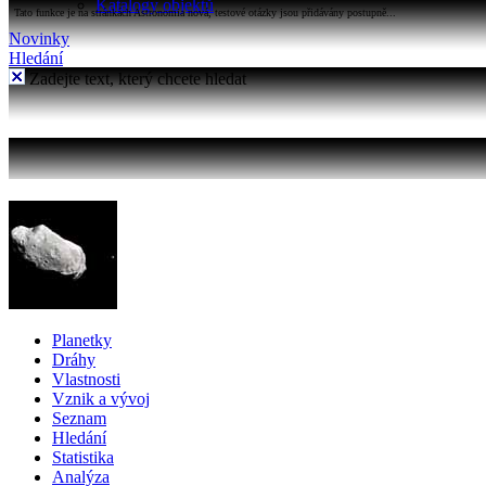
Katalogy objektů
Tato funkce je na stránkách Astronomia nová, testové otázky jsou přidávány postupně...
Novinky
Hledání
Zadejte text, který chcete hledat
Planetky
Dráhy
Vlastnosti
Vznik a vývoj
Seznam
Hledání
Statistika
Analýza