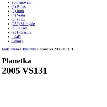
Pojmenování
(2) Pallas
(3) Juno
(4) Vesta
(243) Ida
(253) Mathylde
(433) Eros
(951) Gaspra
...další
Odkazy
Malá tělesa
>
Planetky
>
Planetka 2005 VS131
Planetka
2005 VS131