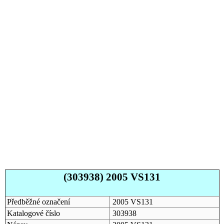
(303938) 2005 VS131
Předběžné označení
2005 VS131
Katalogové číslo
303938