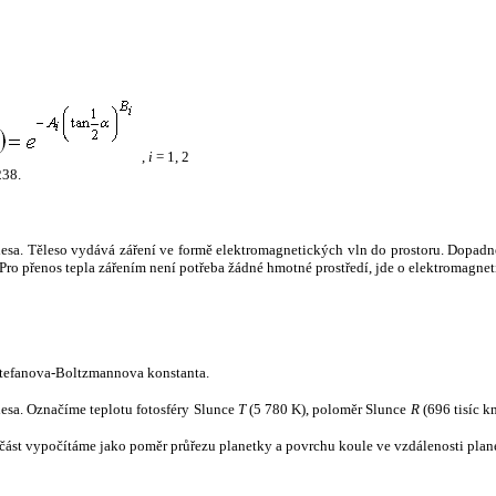
,
i
= 1, 2
238.
tělesa. Těleso vydává záření ve formě elektromagnetických vln do prostoru. Dopadne-l
u. Pro přenos tepla zářením není potřeba žádné hmotné prostředí, jde o elektromagnet
tefanova-Boltzmannova konstanta.
tělesa. Označíme teplotu fotosféry Slunce
T
(5 780 K), poloměr Slunce
R
(696 tisíc k
část vypočítáme jako poměr průřezu planetky a povrchu koule ve vzdálenosti plane