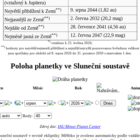
(vztažený k Jupiteru)
**)
9. srpna 2044
(1,82 au)
Největší přiblížení k Zemi
**)
2. června 2032
(20,2 mag)
Nejjasnější ze Země
**)
28. července 2041
(4,56 au)
Nejdále od Země
**)
12. června 2047
(22,9 mag)
Nejméně jasná ze Země
*)
vztaženo k 25. května 2026;
**)
hodnoty pro největší/nejmenší přiblížení a nejnižší/nejvyšší pozorovanou hvězdnou velikost
jsou spočítány pro období od 8. srpna 2026 do 31. prosince 2050 s intervalem 1 den.
Poloha planetky ve Sluneční soustavě
en
Měsíc
Rok
Anim
.
:
Body
:
Zdroj dat:
IAU Minor Planet Center
eční soustavě v rovině ekliptiky. Měřítko je zvoleno automaticky podle vzdálenost