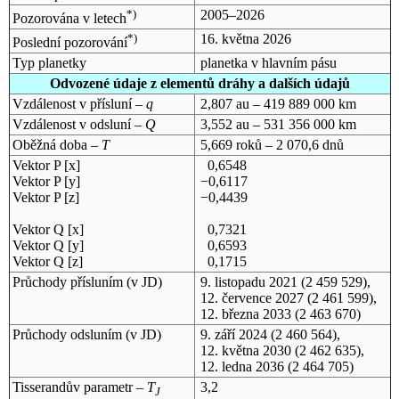
*)
2005–2026
Pozorována v letech
*)
16. května 2026
Poslední pozorování
Typ planetky
planetka v hlavním pásu
Odvozené údaje z elementů dráhy a dalších údajů
Vzdálenost v přísluní –
q
2,807 au – 419 889 000 km
Vzdálenost v odsluní –
Q
3,552 au – 531 356 000 km
Oběžná doba –
T
5,669 roků – 2 070,6 dnů
Vektor P [x]
0,6548
Vektor P [y]
−0,6117
Vektor P [z]
−0,4439
Vektor Q [x]
0,7321
Vektor Q [y]
0,6593
Vektor Q [z]
0,1715
Průchody přísluním (v
JD
)
9. listopadu 2021
(2 459 529),
12. července 2027
(2 461 599),
12. března 2033
(2 463 670)
Průchody odsluním (v
JD
)
9. září 2024
(2 460 564),
12. května 2030
(2 462 635),
12. ledna 2036
(2 464 705)
Tisserandův parametr –
T
3,2
J