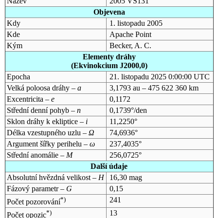
Název
2005 VS131
Objevena
Kdy
1. listopadu 2005
Kde
Apache Point
Kým
Becker, A. C.
Elementy dráhy
(Ekvinokcium J2000,0)
Epocha
21. listopadu 2025 0:00:00 UTC
Velká poloosa dráhy –
a
3,1793 au – 475 622 360 km
Excentricita –
e
0,1172
Střední denní pohyb –
n
0,1739°/den
Sklon dráhy k ekliptice –
i
11,2250°
Délka vzestupného uzlu –
Ω
74,6936°
Argument šířky perihelu –
ω
237,4035°
Střední anomálie –
M
256,0725°
Další údaje
Absolutní hvězdná velikost –
H
16,30 mag
Fázový parametr –
G
0,15
*)
241
Počet pozorování
*)
13
Počet opozic