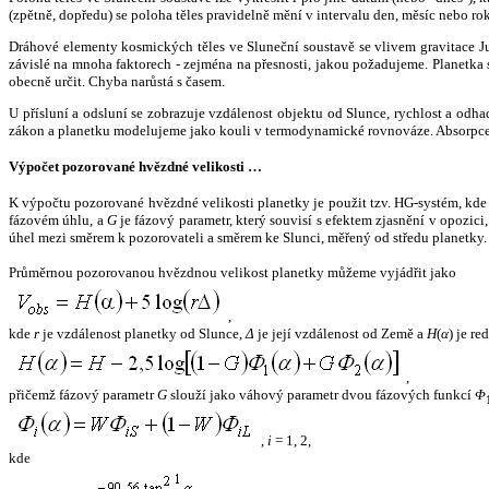
(zpětně, dopředu) se poloha těles pravidelně mění v intervalu den, měsíc nebo ro
Dráhové elementy kosmických těles ve Sluneční soustavě se vlivem gravitace Jup
závislé na mnoha faktorech - zejména na přesnosti, jakou požadujeme. Planetka se
obecně určit. Chyba narůstá s časem.
U přísluní a odsluní se zobrazuje vzdálenost objektu od Slunce, rychlost a od
zákon a planetku modelujeme jako kouli v termodynamické rovnováze. Absorpce 
Výpočet pozorované hvězdné velikosti …
K výpočtu pozorované hvězdné velikosti planetky je použit tzv. HG-systém, kd
fázovém úhlu, a
G
je fázový parametr, který souvisí s efektem zjasnění v opozic
úhel mezi směrem k pozorovateli a směrem ke Slunci, měřený od středu planetky. 
Průměrnou pozorovanou hvězdnou velikost planetky můžeme vyjádřit jako
,
kde
r
je vzdálenost planetky od Slunce,
Δ
je její vzdálenost od Země a
H
(
α
) je r
,
přičemž fázový parametr
G
slouží jako váhový parametr dvou fázových funkcí
Φ
,
i
= 1, 2,
kde