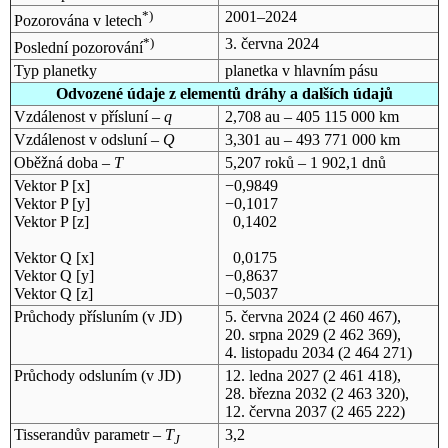
*)
2001–2024
Pozorována v letech
*)
3. června 2024
Poslední pozorování
Typ planetky
planetka v hlavním pásu
Odvozené údaje z elementů dráhy a dalších údajů
Vzdálenost v přísluní –
q
2,708 au – 405 115 000 km
Vzdálenost v odsluní –
Q
3,301 au – 493 771 000 km
Oběžná doba –
T
5,207 roků – 1 902,1 dnů
Vektor P [x]
−0,9849
Vektor P [y]
−0,1017
Vektor P [z]
0,1402
Vektor Q [x]
0,0175
Vektor Q [y]
−0,8637
Vektor Q [z]
−0,5037
Průchody přísluním (v
JD
)
5. června 2024
(2 460 467),
20. srpna 2029
(2 462 369),
4. listopadu 2034
(2 464 271)
Průchody odsluním (v
JD
)
12. ledna 2027
(2 461 418),
28. března 2032
(2 463 320),
12. června 2037
(2 465 222)
Tisserandův parametr –
T
3,2
J