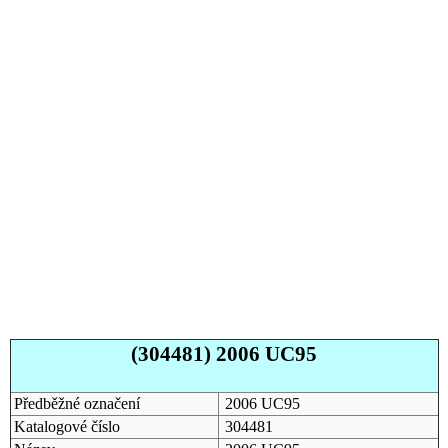
(304481) 2006 UC95
Předběžné označení
2006 UC95
Katalogové číslo
304481