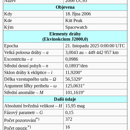
Název
2006 UC95
Objevena
Kdy
18. října 2006
Kde
Kitt Peak
Kým
Spacewatch
Elementy dráhy
(Ekvinokcium J2000,0)
Epocha
21. listopadu 2025 0:00:00 UTC
Velká poloosa dráhy –
a
3,0043 au – 449 442 957 km
Excentricita –
e
0,0986
Střední denní pohyb –
n
0,1893°/den
Sklon dráhy k ekliptice –
i
11,9200°
Délka vzestupného uzlu –
Ω
56,5329°
Argument šířky perihelu –
ω
125,0631°
Střední anomálie –
M
101,1619°
Další údaje
Absolutní hvězdná velikost –
H
15,95 mag
Fázový parametr –
G
0,15
*)
372
Počet pozorování
*)
16
Počet opozic