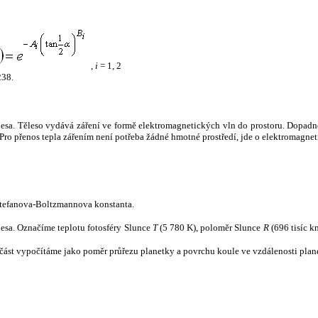
,
i
= 1, 2
238.
tělesa. Těleso vydává záření ve formě elektromagnetických vln do prostoru. Dopadne-l
u. Pro přenos tepla zářením není potřeba žádné hmotné prostředí, jde o elektromagnet
tefanova-Boltzmannova konstanta.
tělesa. Označíme teplotu fotosféry Slunce
T
(5 780 K), poloměr Slunce
R
(696 tisíc k
část vypočítáme jako poměr průřezu planetky a povrchu koule ve vzdálenosti plane