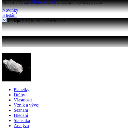
Katalogy objektů
Tato funkce je na stránkách Astronomia nová, testové otázky jsou přidávány postupně...
Novinky
Hledání
Zadejte text, který chcete hledat
Planetky
Dráhy
Vlastnosti
Vznik a vývoj
Seznam
Hledání
Statistika
Analýza