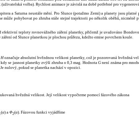
k (uživatelská volba). Rychlost animace je závislá na době potřebné pro vygenerová
itera a Saturna neustále mění. Pro Slunce (potažmo Zemi) a planety jsou platné p
 může pohybovat po zhruba stále stejné trajektorii po několik oběhů, nicméně při p
had efektivní teploty rovnovážného záření planetky, přičemž je uvažováno Bondov
záření od Slunce planetkou je plochou průřezu, kdežto emise povrchem koule.
e
H
označuje absolutní hvězdnou velikost planetky, což je pozorovaná hvězdná veli
i, kdy se jasnost planetky zvýší zhruba o 0,3 mag. Hodnota
G
není známa pro mnoho 
Je nulový, pokud se planetka nachází v opozici.
edukovaná hvězdná velikost. Její velikost vypočteme pomocí fázového zákona
(
α
) a
Φ
(
α
). Fázovou funkci vyjádříme
1
2