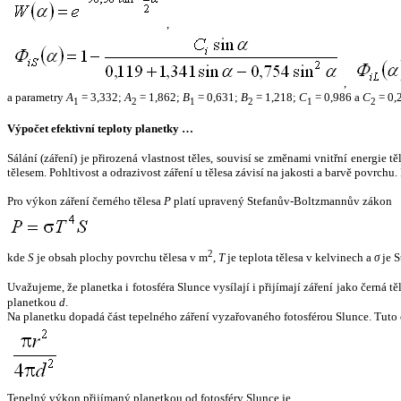
,
,
a parametry
A
= 3,332;
A
= 1,862;
B
= 0,631;
B
= 1,218;
C
= 0,986 a
C
= 0,
1
2
1
2
1
2
Výpočet efektivní teploty planetky …
Sálání (záření) je přirozená vlastnost těles, souvisí se změnami vnitřní energie 
tělesem. Pohltivost a odrazivost záření u tělesa závisí na jakosti a barvě povrch
Pro výkon záření černého tělesa
P
platí upravený Stefanův-Boltzmannův zákon
2
kde
S
je obsah plochy povrchu tělesa v m
,
T
je teplota tělesa v kelvinech a
σ
je S
Uvažujeme, že planetka i fotosféra Slunce vysílají i přijímají záření jako černá 
planetkou
d
.
Na planetku dopadá část tepelného záření vyzařovaného fotosférou Slunce. Tuto 
Tepelný výkon přijímaný planetkou od fotosféry Slunce je