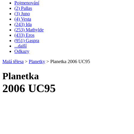
Pojmenování
(2) Pallas
(3) Juno
(4) Vesta
(243) Ida
(253) Mathylde
(433) Eros
(951) Gaspra
...další
Odkazy
Malá tělesa
>
Planetky
>
Planetka 2006 UC95
Planetka
2006 UC95