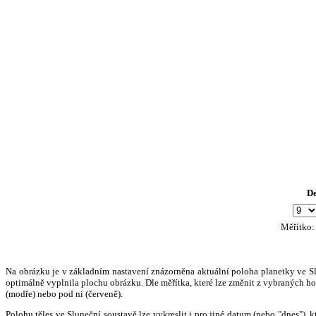
D
Měřítko
Na obrázku je v základním nastavení znázorněna aktuální poloha planetky ve Slun
optimálně vyplnila plochu obrázku. Dle měřítka, které lze změnit z vybraných hod
(modře) nebo pod ní (červeně).
Polohu těles ve Sluneční soustavě lze vykreslit i pro jiné datum (nebo "dnes")