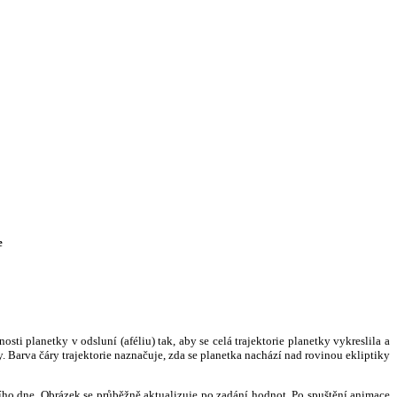
e
i planetky v odsluní (aféliu) tak, aby se celá trajektorie planetky vykreslila a
. Barva čáry trajektorie naznačuje, zda se planetka nachází nad rovinou ekliptiky
ního dne. Obrázek se průběžně aktualizuje po zadání hodnot. Po spuštění animace