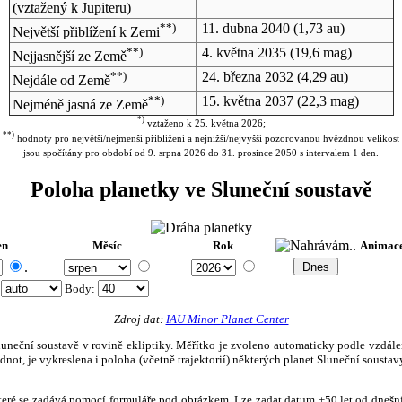
(vztažený k Jupiteru)
**)
11. dubna 2040
(1,73 au)
Největší přiblížení k Zemi
**)
4. května 2035
(19,6 mag)
Nejjasnější ze Země
**)
24. března 2032
(4,29 au)
Nejdále od Země
**)
15. května 2037
(22,3 mag)
Nejméně jasná ze Země
*)
vztaženo k 25. května 2026;
**)
hodnoty pro největší/nejmenší přiblížení a nejnižší/nejvyšší pozorovanou hvězdnou velikost
jsou spočítány pro období od 9. srpna 2026 do 31. prosince 2050 s intervalem 1 den.
Poloha planetky ve Sluneční soustavě
en
Měsíc
Rok
Animac
.
:
Body
:
Zdroj dat:
IAU Minor Planet Center
eční soustavě v rovině ekliptiky. Měřítko je zvoleno automaticky podle vzdálenost
not, je vykreslena i poloha (včetně trajektorií) některých planet Sluneční soustavy
, které se zadává pomocí formuláře pod obrázkem. Lze zadat datum ±50 let od dneš