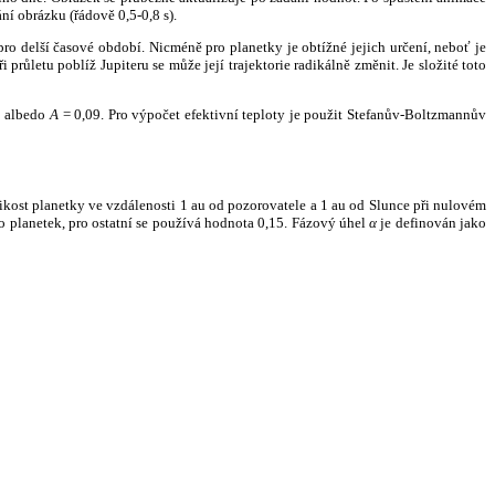
ní obrázku (řádově 0,5-0,8 s).
ro delší časové období. Nicméně pro planetky je obtížné jejich určení, neboť je
růletu poblíž Jupiteru se může její trajektorie radikálně změnit. Je složité toto
o albedo
A
= 0,09. Pro výpočet efektivní teploty je použit Stefanův-Boltzmannův
kost planetky ve vzdálenosti 1 au od pozorovatele a 1 au od Slunce při nulovém
planetek, pro ostatní se používá hodnota 0,15. Fázový úhel
α
je definován jako