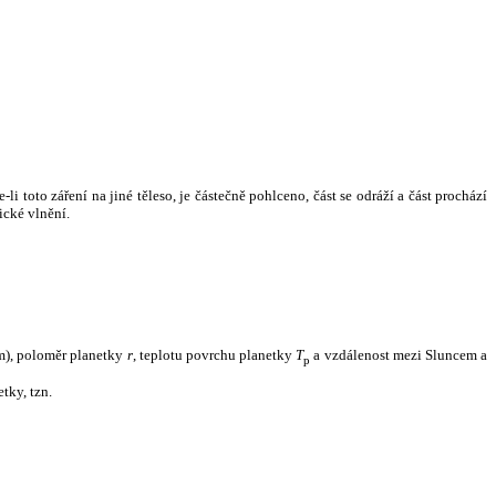
i toto záření na jiné těleso, je částečně pohlceno, část se odráží a část prochází
ické vlnění.
m), poloměr planetky
r
, teplotu povrchu planetky
T
a vzdálenost mezi Sluncem a
p
tky, tzn.