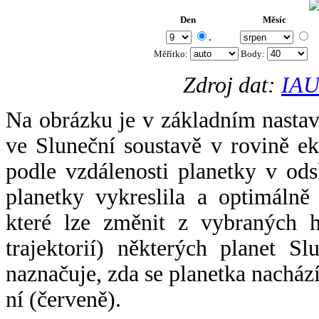
Den
Měsíc
.
Měřítko:
Body
:
Zdroj dat:
IAU
Na obrázku je v základním nastav
ve Sluneční soustavě v rovině ek
podle vzdálenosti planetky v odsl
planetky vykreslila a optimálně
které lze změnit z vybraných h
trajektorií) některých planet Sl
naznačuje, zda se planetka nacház
ní (červeně).