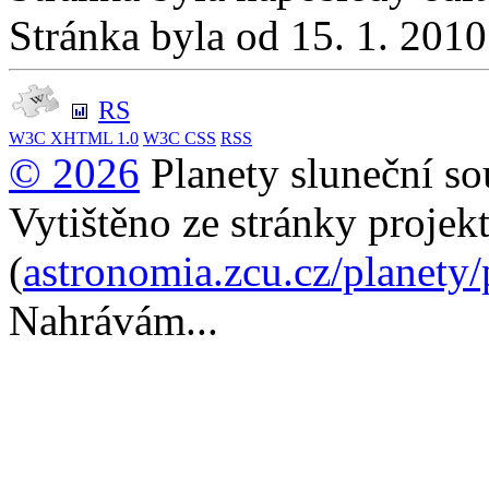
Stránka byla od 15. 1. 201
RS
W3C
XHTML 1.0
W3C
CSS
RSS
© 2026
Planety sluneční so
Vytištěno ze stránky projek
(
astronomia.zcu.cz/planety
Nahrávám...