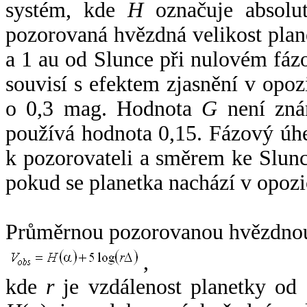
systém, kde
H
označuje absolut
pozorovaná hvězdná velikost plan
a 1 au od Slunce při nulovém fá
souvisí s efektem zjasnění v opoz
o 0,3 mag. Hodnota
G
není zná
používá hodnota 0,15. Fázový úh
k pozorovateli a směrem ke Slunc
pokud se planetka nachází v opozi
Průměrnou pozorovanou hvězdnou 
,
kde
r
je vzdálenost planetky od