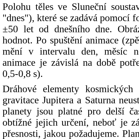
Polohu těles ve Sluneční sousta
"dnes"), které se zadává pomocí 
±50 let od dnešního dne. Obráz
hodnot. Po spuštění animace (zpě
mění v intervalu den, měsíc ne
animace je závislá na době potř
0,5-0,8 s).
Dráhové elementy kosmických t
gravitace Jupitera a Saturna neu
planety jsou platné pro delší č
obtížné jejich určení, neboť je 
přesnosti, jakou požadujeme. Pla