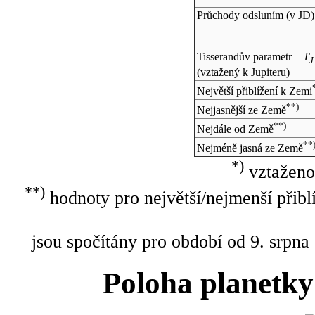
Průchody odsluním (v
JD
)
Tisserandův parametr –
T
J
(vztažený k Jupiteru)
Největší přiblížení k Zemi
**)
Nejjasnější ze Země
**)
Nejdále od Země
**
Nejméně jasná ze Země
*)
vztaženo
**)
hodnoty pro největší/nejmenší přibl
jsou spočítány pro období od 9. srpna
Poloha planetky