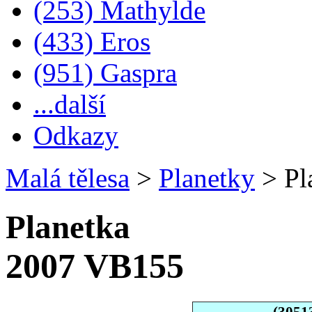
(253) Mathylde
(433) Eros
(951) Gaspra
...další
Odkazy
Malá tělesa
>
Planetky
>
Pl
Planetka
2007 VB155
(3051