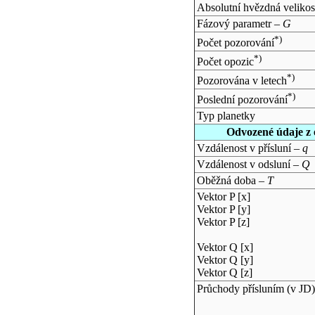
Absolutní hvězdná velikos
Fázový parametr –
G
*)
Počet pozorování
*)
Počet opozic
*)
Pozorována v letech
*)
Poslední pozorování
Typ planetky
Odvozené údaje z 
Vzdálenost v přísluní –
q
Vzdálenost v odsluní –
Q
Oběžná doba –
T
Vektor P [x]
Vektor P [y]
Vektor P [z]
Vektor Q [x]
Vektor Q [y]
Vektor Q [z]
Průchody přísluním (v
JD
)