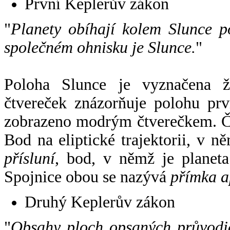
První Keplerův zákon
"
Planety obíhají kolem Slunce p
společném ohnisku je Slunce.
"
Poloha Slunce je vyznačena 
čtvereček znázorňuje polohu pr
zobrazeno modrým čtverečkem. Če
Bod na eliptické trajektorii, v n
přísluní
, bod, v němž je planet
Spojnice obou se nazývá
přímka a
Druhý Keplerův zákon
"
Obsahy ploch opsaných průvodič