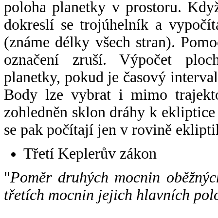
poloha planetky v prostoru. Kdy
dokreslí se trojúhelník a vypoč
(známe délky všech stran). Pomo
označení zruší. Výpočet ploch
planetky, pokud je časový interval
Body lze vybrat i mimo trajekto
zohledněn sklon dráhy k ekliptice
se pak počítají jen v rovině eklipti
Třetí Keplerův zákon
"
Poměr druhých mocnin oběžných
třetích mocnin jejich hlavních pol