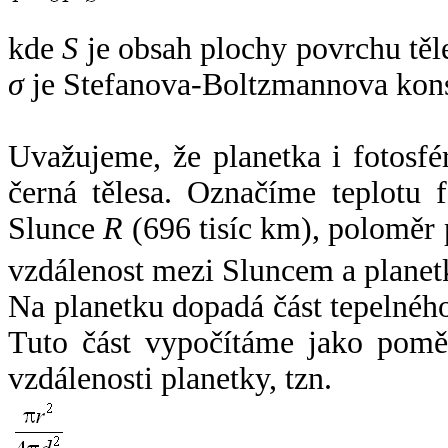
kde
S
je obsah plochy povrchu těl
σ
je Stefanova-Boltzmannova kons
Uvažujeme, že planetka i fotosfér
černá tělesa. Označíme teplotu 
Slunce
R
(696 tisíc km), poloměr
vzdálenost mezi Sluncem a plane
Na planetku dopadá část tepelnéh
Tuto část vypočítáme jako pomě
vzdálenosti planetky, tzn.