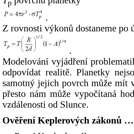
T
povrchu planetky
p
.
Z rovnosti výkonů dostaneme po 
.
Modelování vyjádření problemati
odpovídat realitě. Planetky nejso
samotný jejich povrch může mít v
přesto nám může vypočítaná hodn
vzdálenosti od Slunce.
Ověření Keplerových zákonů …