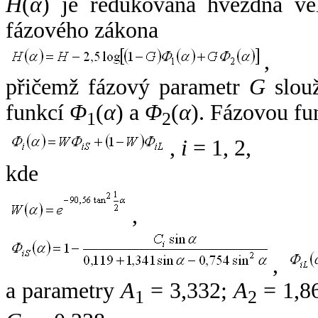
H
(
α
) je redukovaná hvězdná vel
fázového zákona
,
přičemž fázový parametr
G
slouž
funkcí
Φ
(
α
) a
Φ
(
α
). Fázovou fu
1
2
,
i
= 1, 2,
kde
,
,
a parametry
A
= 3,332;
A
= 1,8
1
2