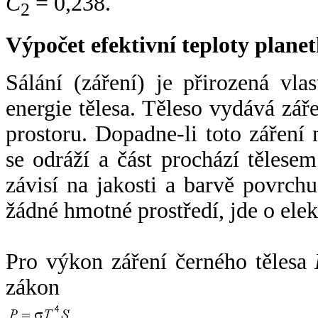
C
= 0,238.
2
Výpočet efektivní teploty plan
Sálání (záření) je přirozená vla
energie tělesa. Těleso vydává zá
prostoru. Dopadne-li toto záření n
se odráží a část prochází tělesem
závisí na jakosti a barvě povrch
žádné hmotné prostředí, jde o ele
Pro výkon záření černého tělesa
zákon