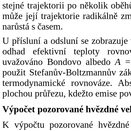
stejné trajektorii po několik oběh
může její trajektorie radikálně zm
narůstá s časem.
U přísluní a odsluní se zobrazuje
odhad efektivní teploty rovno
uvažováno Bondovo albedo
A
= 
použit Stefanův-Boltzmannův zák
termodynamické rovnováze. Abs
plochou průřezu, kdežto emise po
Výpočet pozorované hvězdné ve
K výpočtu pozorované hvězdné v