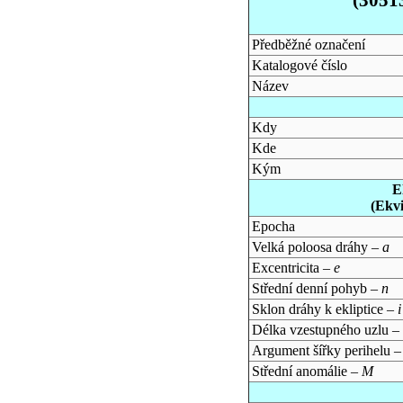
Předběžné označení
Katalogové číslo
Název
Kdy
Kde
Kým
E
(Ekv
Epocha
Velká poloosa dráhy –
a
Excentricita –
e
Střední denní pohyb –
n
Sklon dráhy k ekliptice –
i
Délka vzestupného uzlu –
Argument šířky perihelu 
Střední anomálie –
M