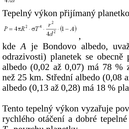
Tepelný výkon přijímaný planetko
,
kde
A
je Bondovo albedo, uvaž
odrazivosti) planetek se obecně
albedo (0,02 až 0,07) má 78 % z
než 25 km. Střední albedo (0,08 
albedo (0,13 až 0,28) má 18 % pla
Tento tepelný výkon vyzařuje po
rychlého otáčení a dobré tepelné