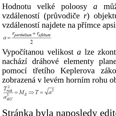
Hodnotu velké poloosy
a
může
vzdáleností (průvodiče
r
) objekt
vzdáleností najdete na přímce apsi
Vypočítanou velikost
a
lze zkont
nachází dráhové elementy plane
pomocí třetího Keplerova zák
zobrazená v levém horním rohu o
Stránka byla naposledy edi