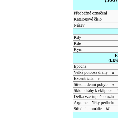
Předběžné označení
Katalogové číslo
Název
Kdy
Kde
Kým
E
(Ekv
Epocha
Velká poloosa dráhy –
a
Excentricita –
e
Střední denní pohyb –
n
Sklon dráhy k ekliptice –
i
Délka vzestupného uzlu –
Argument šířky perihelu 
Střední anomálie –
M