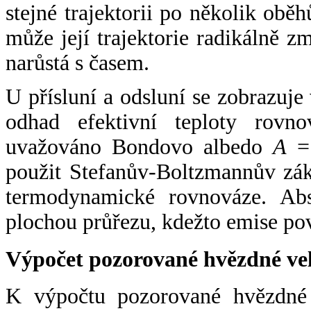
stejné trajektorii po několik oběh
může její trajektorie radikálně zm
narůstá s časem.
U přísluní a odsluní se zobrazuje
odhad efektivní teploty rovno
uvažováno Bondovo albedo
A
= 
použit Stefanův-Boltzmannův zák
termodynamické rovnováze. Abs
plochou průřezu, kdežto emise po
Výpočet pozorované hvězdné ve
K výpočtu pozorované hvězdné v