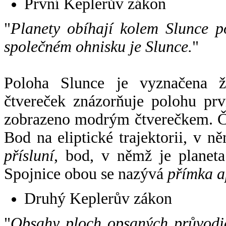
První Keplerův zákon
"
Planety obíhají kolem Slunce p
společném ohnisku je Slunce.
"
Poloha Slunce je vyznačena 
čtvereček znázorňuje polohu pr
zobrazeno modrým čtverečkem. Če
Bod na eliptické trajektorii, v n
přísluní
, bod, v němž je planet
Spojnice obou se nazývá
přímka a
Druhý Keplerův zákon
"
Obsahy ploch opsaných průvodič