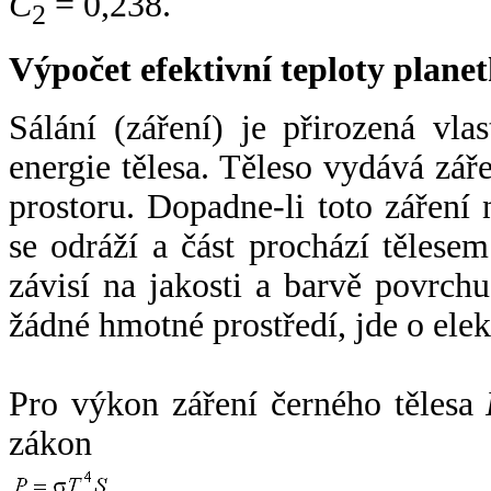
C
= 0,238.
2
Výpočet efektivní teploty plan
Sálání (záření) je přirozená vla
energie tělesa. Těleso vydává zá
prostoru. Dopadne-li toto záření n
se odráží a část prochází tělesem
závisí na jakosti a barvě povrch
žádné hmotné prostředí, jde o ele
Pro výkon záření černého tělesa
zákon