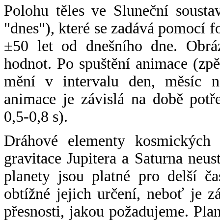
Polohu těles ve Sluneční sousta
"dnes"), které se zadává pomocí 
±50 let od dnešního dne. Obráz
hodnot. Po spuštění animace (zpě
mění v intervalu den, měsíc ne
animace je závislá na době potř
0,5-0,8 s).
Dráhové elementy kosmických t
gravitace Jupitera a Saturna neu
planety jsou platné pro delší č
obtížné jejich určení, neboť je 
přesnosti, jakou požadujeme. Pla