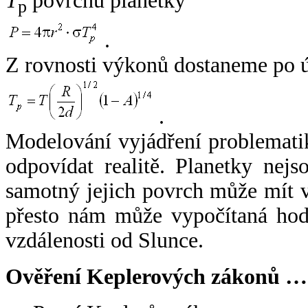
T
povrchu planetky
p
.
Z rovnosti výkonů dostaneme po 
.
Modelování vyjádření problemati
odpovídat realitě. Planetky nejso
samotný jejich povrch může mít v
přesto nám může vypočítaná hodn
vzdálenosti od Slunce.
Ověření Keplerových zákonů …