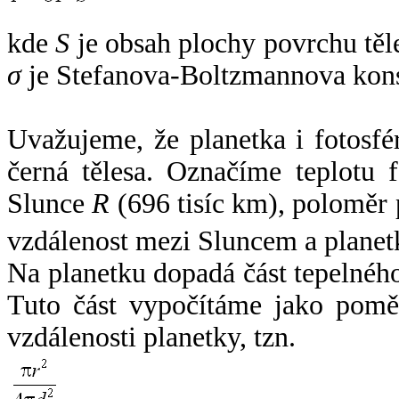
kde
S
je obsah plochy povrchu těl
σ
je Stefanova-Boltzmannova kons
Uvažujeme, že planetka i fotosfér
černá tělesa. Označíme teplotu 
Slunce
R
(696 tisíc km), poloměr
vzdálenost mezi Sluncem a plane
Na planetku dopadá část tepelnéh
Tuto část vypočítáme jako pomě
vzdálenosti planetky, tzn.