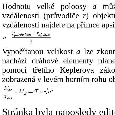
Hodnotu velké poloosy
a
může
vzdáleností (průvodiče
r
) objekt
vzdáleností najdete na přímce apsi
Vypočítanou velikost
a
lze zkont
nachází dráhové elementy plane
pomocí třetího Keplerova zák
zobrazená v levém horním rohu o
Stránka byla naposledy edi