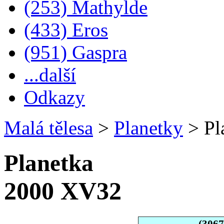
(253) Mathylde
(433) Eros
(951) Gaspra
...další
Odkazy
Malá tělesa
>
Planetky
>
Pl
Planetka
2000 XV32
(306