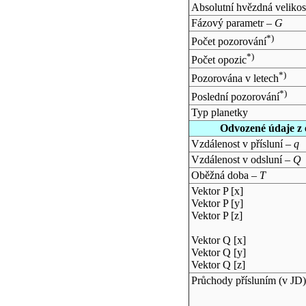
Absolutní hvězdná velikos
Fázový parametr –
G
*)
Počet pozorování
*)
Počet opozic
*)
Pozorována v letech
*)
Poslední pozorování
Typ planetky
Odvozené údaje z 
Vzdálenost v přísluní –
q
Vzdálenost v odsluní –
Q
Oběžná doba –
T
Vektor P [x]
Vektor P [y]
Vektor P [z]
Vektor Q [x]
Vektor Q [y]
Vektor Q [z]
Průchody přísluním (v
JD
)