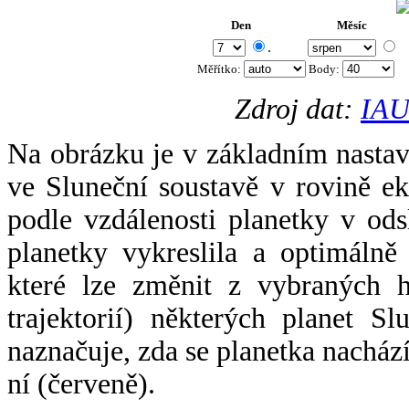
Den
Měsíc
.
Měřítko:
Body
:
Zdroj dat:
IAU
Na obrázku je v základním nastav
ve Sluneční soustavě v rovině ek
podle vzdálenosti planetky v odsl
planetky vykreslila a optimálně
které lze změnit z vybraných h
trajektorií) některých planet Sl
naznačuje, zda se planetka nacház
ní (červeně).