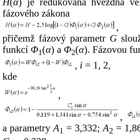
H
(
α
) je redukovaná hvězdná vel
fázového zákona
,
přičemž fázový parametr
G
slouž
funkcí
Φ
(
α
) a
Φ
(
α
). Fázovou fu
1
2
,
i
= 1, 2,
kde
,
,
a parametry
A
= 3,332;
A
= 1,8
1
2