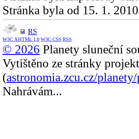
Stránka byla od 15. 1. 201
RS
W3C
XHTML 1.0
W3C
CSS
RSS
© 2026
Planety sluneční so
Vytištěno ze stránky projek
(
astronomia.zcu.cz/planety
Nahrávám...