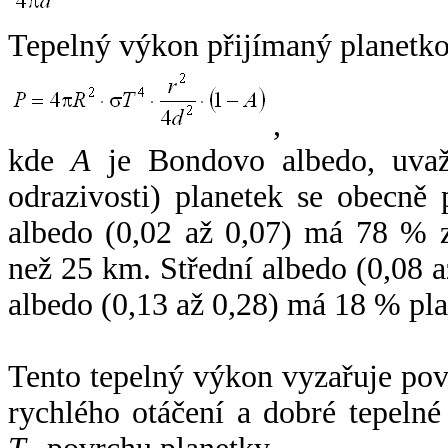
Tepelný výkon přijímaný planetko
,
kde
A
je Bondovo albedo, uvaž
odrazivosti) planetek se obecně
albedo (0,02 až 0,07) má 78 % z
než 25 km. Střední albedo (0,08 
albedo (0,13 až 0,28) má 18 % pla
Tento tepelný výkon vyzařuje po
rychlého otáčení a dobré tepelné