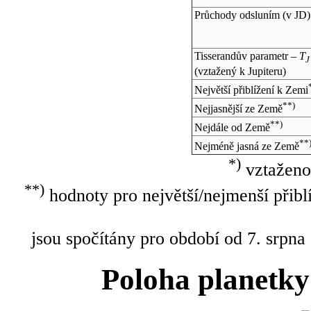
Průchody odsluním (v
JD
)
Tisserandův parametr –
T
J
(vztažený k Jupiteru)
Největší přiblížení k Zemi
**)
Nejjasnější ze Země
**)
Nejdále od Země
**
Nejméně jasná ze Země
*)
vztaženo
**)
hodnoty pro největší/nejmenší přibl
jsou spočítány pro období od 7. srpna
Poloha planetky