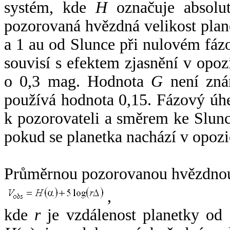
systém, kde
H
označuje absolut
pozorovaná hvězdná velikost plan
a 1 au od Slunce při nulovém fá
souvisí s efektem zjasnění v opoz
o 0,3 mag. Hodnota
G
není zná
používá hodnota 0,15. Fázový úh
k pozorovateli a směrem ke Slunc
pokud se planetka nachází v opozi
Průměrnou pozorovanou hvězdnou 
,
kde
r
je vzdálenost planetky od