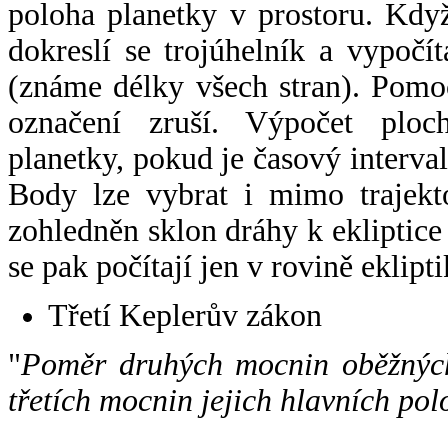
poloha planetky v prostoru. Kdy
dokreslí se trojúhelník a vypoč
(známe délky všech stran). Pomo
označení zruší. Výpočet ploch
planetky, pokud je časový interval
Body lze vybrat i mimo trajekto
zohledněn sklon dráhy k ekliptice
se pak počítají jen v rovině eklipti
Třetí Keplerův zákon
"
Poměr druhých mocnin oběžných
třetích mocnin jejich hlavních pol