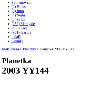
Pojmenování
(2) Pallas
(3) Juno
(4) Vesta
(243) Ida
(253) Mathylde
(433) Eros
(951) Gaspra
...další
Odkazy
Malá tělesa
>
Planetky
>
Planetka 2003 YY144
Planetka
2003 YY144