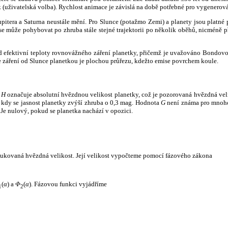
k (uživatelská volba). Rychlost animace je závislá na době potřebné pro vygenerová
itera a Saturna neustále mění. Pro Slunce (potažmo Zemi) a planety jsou platné p
 může pohybovat po zhruba stále stejné trajektorii po několik oběhů, nicméně při p
had efektivní teploty rovnovážného záření planetky, přičemž je uvažováno Bondov
záření od Slunce planetkou je plochou průřezu, kdežto emise povrchem koule.
e
H
označuje absolutní hvězdnou velikost planetky, což je pozorovaná hvězdná veli
i, kdy se jasnost planetky zvýší zhruba o 0,3 mag. Hodnota
G
není známa pro mnoho 
Je nulový, pokud se planetka nachází v opozici.
edukovaná hvězdná velikost. Její velikost vypočteme pomocí fázového zákona
(
α
) a
Φ
(
α
). Fázovou funkci vyjádříme
1
2