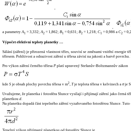
,
,
a parametry
A
= 3,332;
A
= 1,862;
B
= 0,631;
B
= 1,218;
C
= 0,986 a
C
= 0,
1
2
1
2
1
2
Výpočet efektivní teploty planetky …
Sálání (záření) je přirozená vlastnost těles, souvisí se změnami vnitřní energie 
tělesem. Pohltivost a odrazivost záření u tělesa závisí na jakosti a barvě povrch
Pro výkon záření černého tělesa
P
platí upravený Stefanův-Boltzmannův zákon
2
kde
S
je obsah plochy povrchu tělesa v m
,
T
je teplota tělesa v kelvinech a
σ
je S
Uvažujeme, že planetka i fotosféra Slunce vysílají i přijímají záření jako černá 
planetkou
d
.
Na planetku dopadá část tepelného záření vyzařovaného fotosférou Slunce. Tuto 
Tepelný výkon přijímaný planetkou od fotosféry Slunce je