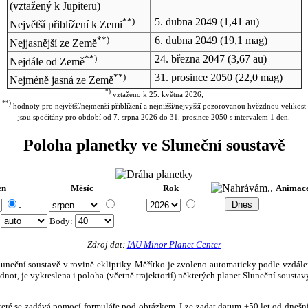
(vztažený k Jupiteru)
**)
5. dubna 2049
(1,41 au)
Největší přiblížení k Zemi
**)
6. dubna 2049
(19,1 mag)
Nejjasnější ze Země
**)
24. března 2047
(3,67 au)
Nejdále od Země
**)
31. prosince 2050
(22,0 mag)
Nejméně jasná ze Země
*)
vztaženo k 25. května 2026;
**)
hodnoty pro největší/nejmenší přiblížení a nejnižší/nejvyšší pozorovanou hvězdnou velikost
jsou spočítány pro období od 7. srpna 2026 do 31. prosince 2050 s intervalem 1 den.
Poloha planetky ve Sluneční soustavě
en
Měsíc
Rok
Animac
.
:
Body
:
Zdroj dat:
IAU Minor Planet Center
eční soustavě v rovině ekliptiky. Měřítko je zvoleno automaticky podle vzdálenost
not, je vykreslena i poloha (včetně trajektorií) některých planet Sluneční soustavy
, které se zadává pomocí formuláře pod obrázkem. Lze zadat datum ±50 let od dneš