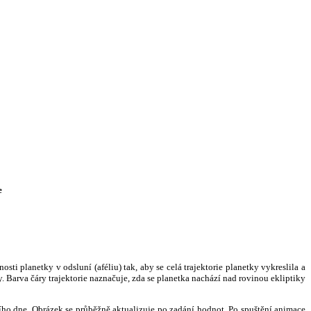
e
i planetky v odsluní (aféliu) tak, aby se celá trajektorie planetky vykreslila a
. Barva čáry trajektorie naznačuje, zda se planetka nachází nad rovinou ekliptiky
ního dne. Obrázek se průběžně aktualizuje po zadání hodnot. Po spuštění animace