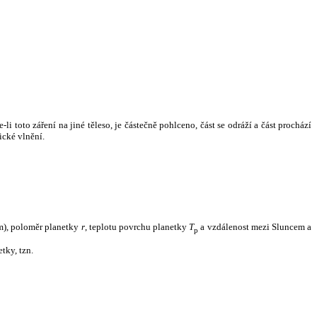
i toto záření na jiné těleso, je částečně pohlceno, část se odráží a část prochází
ické vlnění.
m), poloměr planetky
r
, teplotu povrchu planetky
T
a vzdálenost mezi Sluncem a
p
tky, tzn.