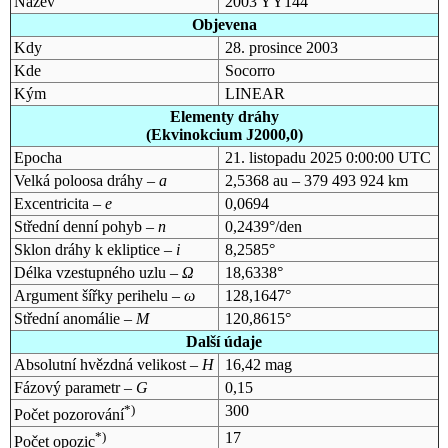
Název
2003 YY144
Objevena
Kdy
28. prosince 2003
Kde
Socorro
Kým
LINEAR
Elementy dráhy
(Ekvinokcium J2000,0)
Epocha
21. listopadu 2025 0:00:00 UTC
Velká poloosa dráhy –
a
2,5368 au – 379 493 924 km
Excentricita –
e
0,0694
Střední denní pohyb –
n
0,2439°/den
Sklon dráhy k ekliptice –
i
8,2585°
Délka vzestupného uzlu –
Ω
18,6338°
Argument šířky perihelu –
ω
128,1647°
Střední anomálie –
M
120,8615°
Další údaje
Absolutní hvězdná velikost –
H
16,42 mag
Fázový parametr –
G
0,15
*)
300
Počet pozorování
*)
17
Počet opozic