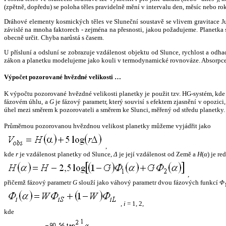
(zpětně, dopředu) se poloha těles pravidelně mění v intervalu den, měsíc nebo ro
Dráhové elementy kosmických těles ve Sluneční soustavě se vlivem gravitace Jup
závislé na mnoha faktorech - zejména na přesnosti, jakou požadujeme. Planetka se
obecně určit. Chyba narůstá s časem.
U přísluní a odsluní se zobrazuje vzdálenost objektu od Slunce, rychlost a od
zákon a planetku modelujeme jako kouli v termodynamické rovnováze. Absorpce 
Výpočet pozorované hvězdné velikosti …
K výpočtu pozorované hvězdné velikosti planetky je použit tzv. HG-systém, kd
fázovém úhlu, a
G
je fázový parametr, který souvisí s efektem zjasnění v opozic
úhel mezi směrem k pozorovateli a směrem ke Slunci, měřený od středu planetky. 
Průměrnou pozorovanou hvězdnou velikost planetky můžeme vyjádřit jako
,
kde
r
je vzdálenost planetky od Slunce,
Δ
je její vzdálenost od Země a
H
(
α
) je r
,
přičemž fázový parametr
G
slouží jako váhový parametr dvou fázových funkcí
Φ
,
i
= 1, 2,
kde