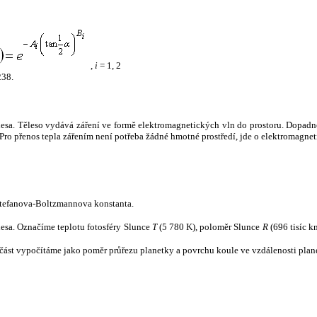
,
i
= 1, 2
238.
tělesa. Těleso vydává záření ve formě elektromagnetických vln do prostoru. Dopadne-l
u. Pro přenos tepla zářením není potřeba žádné hmotné prostředí, jde o elektromagnet
tefanova-Boltzmannova konstanta.
tělesa. Označíme teplotu fotosféry Slunce
T
(5 780 K), poloměr Slunce
R
(696 tisíc k
část vypočítáme jako poměr průřezu planetky a povrchu koule ve vzdálenosti plane