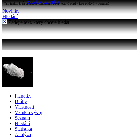
Katalogy objektů
Tato funkce je na stránkách Astronomia nová, testové otázky jsou přidávány postupně...
Novinky
Hledání
Zadejte text, který chcete hledat
Planetky
Dráhy
Vlastnosti
Vznik a vývoj
Seznam
Hledání
Statistika
Analýza