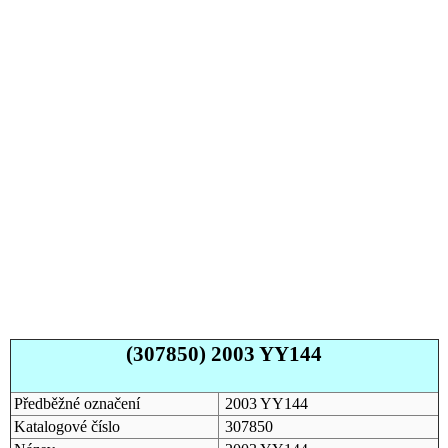
(307850) 2003 YY144
Předběžné označení
2003 YY144
Katalogové číslo
307850