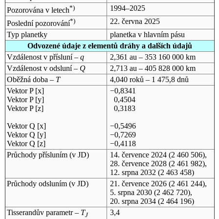
*)
1994–2025
Pozorována v letech
*)
22. června 2025
Poslední pozorování
Typ planetky
planetka v hlavním pásu
Odvozené údaje z elementů dráhy a dalších údajů
Vzdálenost v přísluní –
q
2,361 au – 353 160 000 km
Vzdálenost v odsluní –
Q
2,713 au – 405 828 000 km
Oběžná doba –
T
4,040 roků – 1 475,8 dnů
Vektor P [x]
−0,8341
Vektor P [y]
0,4504
Vektor P [z]
0,3183
Vektor Q [x]
−0,5496
Vektor Q [y]
−0,7269
Vektor Q [z]
−0,4118
Průchody přísluním (v
JD
)
14. července 2024
(2 460 506),
28. července 2028
(2 461 982),
12. srpna 2032
(2 463 458)
Průchody odsluním (v
JD
)
21. července 2026
(2 461 244),
5. srpna 2030
(2 462 720),
20. srpna 2034
(2 464 196)
Tisserandův parametr –
T
3,4
J