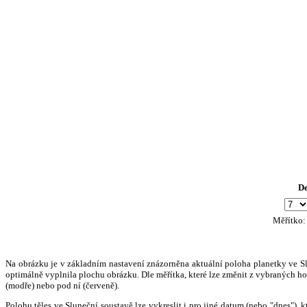
D
Měřítko
Na obrázku je v základním nastavení znázorněna aktuální poloha planetky ve Slun
optimálně vyplnila plochu obrázku. Dle měřítka, které lze změnit z vybraných hod
(modře) nebo pod ní (červeně).
Polohu těles ve Sluneční soustavě lze vykreslit i pro jiné datum (nebo "dnes")