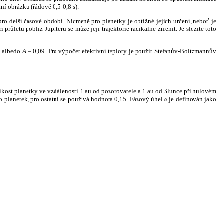
ní obrázku (řádově 0,5-0,8 s).
ro delší časové období. Nicméně pro planetky je obtížné jejich určení, neboť je
růletu poblíž Jupiteru se může její trajektorie radikálně změnit. Je složité toto
o albedo
A
= 0,09. Pro výpočet efektivní teploty je použit Stefanův-Boltzmannův
kost planetky ve vzdálenosti 1 au od pozorovatele a 1 au od Slunce při nulovém
planetek, pro ostatní se používá hodnota 0,15. Fázový úhel
α
je definován jako