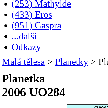
(253) Mathylde
(433) Eros
(951) Gaspra
...další
Odkazy
Malá tělesa
>
Planetky
>
Pl
Planetka
2006 UO284
(3090