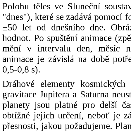
Polohu těles ve Sluneční sousta
"dnes"), které se zadává pomocí 
±50 let od dnešního dne. Obráz
hodnot. Po spuštění animace (zpě
mění v intervalu den, měsíc ne
animace je závislá na době potř
0,5-0,8 s).
Dráhové elementy kosmických t
gravitace Jupitera a Saturna neu
planety jsou platné pro delší č
obtížné jejich určení, neboť je 
přesnosti, jakou požadujeme. Pla