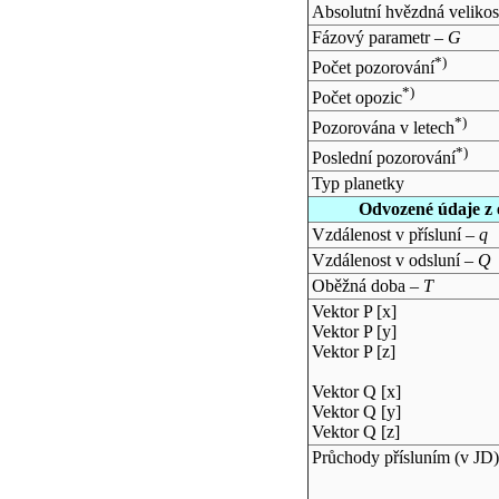
Absolutní hvězdná velikos
Fázový parametr –
G
*)
Počet pozorování
*)
Počet opozic
*)
Pozorována v letech
*)
Poslední pozorování
Typ planetky
Odvozené údaje z 
Vzdálenost v přísluní –
q
Vzdálenost v odsluní –
Q
Oběžná doba –
T
Vektor P [x]
Vektor P [y]
Vektor P [z]
Vektor Q [x]
Vektor Q [y]
Vektor Q [z]
Průchody přísluním (v
JD
)