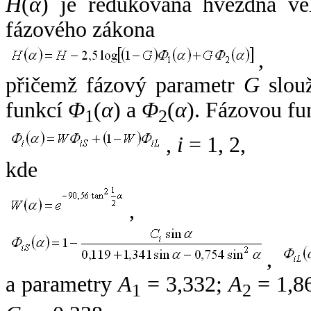
H
(
α
) je redukovaná hvězdná vel
fázového zákona
,
přičemž fázový parametr
G
slouž
funkcí
Φ
(
α
) a
Φ
(
α
). Fázovou fu
1
2
,
i
= 1, 2,
kde
,
,
a parametry
A
= 3,332;
A
= 1,8
1
2