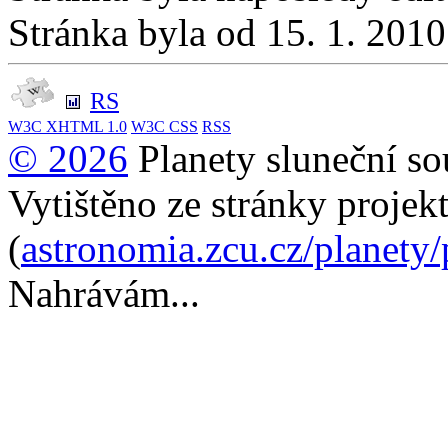
Stránka byla od 15. 1. 201
RS
W3C
XHTML 1.0
W3C
CSS
RSS
© 2026
Planety sluneční so
Vytištěno ze stránky projek
(
astronomia.zcu.cz/planety
Nahrávám...