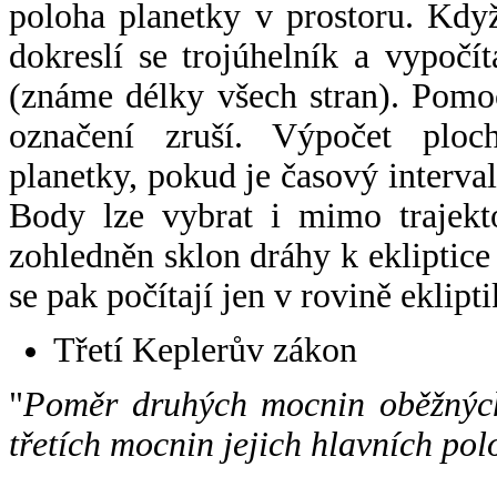
poloha planetky v prostoru. Kdy
dokreslí se trojúhelník a vypoč
(známe délky všech stran). Pomo
označení zruší. Výpočet ploch
planetky, pokud je časový interval
Body lze vybrat i mimo trajekto
zohledněn sklon dráhy k ekliptice
se pak počítají jen v rovině eklipti
Třetí Keplerův zákon
"
Poměr druhých mocnin oběžných
třetích mocnin jejich hlavních pol