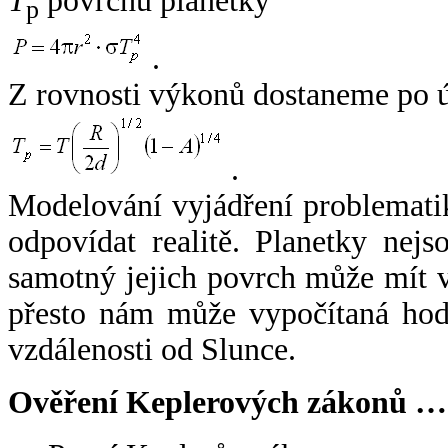
T
povrchu planetky
p
.
Z rovnosti výkonů dostaneme po 
.
Modelování vyjádření problemati
odpovídat realitě. Planetky nejso
samotný jejich povrch může mít v
přesto nám může vypočítaná hodn
vzdálenosti od Slunce.
Ověření Keplerových zákonů …