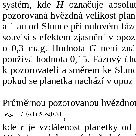
systém, kde
H
označuje absolut
pozorovaná hvězdná velikost plan
a 1 au od Slunce při nulovém fá
souvisí s efektem zjasnění v opoz
o 0,3 mag. Hodnota
G
není zná
používá hodnota 0,15. Fázový úh
k pozorovateli a směrem ke Slunc
pokud se planetka nachází v opozi
Průměrnou pozorovanou hvězdnou 
,
kde
r
je vzdálenost planetky od