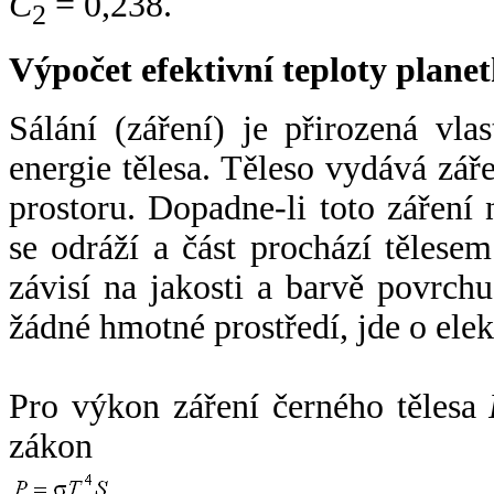
C
= 0,238.
2
Výpočet efektivní teploty plan
Sálání (záření) je přirozená vla
energie tělesa. Těleso vydává zá
prostoru. Dopadne-li toto záření n
se odráží a část prochází tělesem
závisí na jakosti a barvě povrch
žádné hmotné prostředí, jde o ele
Pro výkon záření černého tělesa
zákon