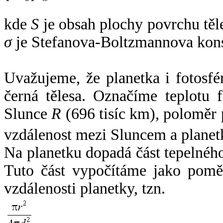
kde
S
je obsah plochy povrchu těl
σ
je Stefanova-Boltzmannova kons
Uvažujeme, že planetka i fotosfér
černá tělesa. Označíme teplotu 
Slunce
R
(696 tisíc km), poloměr
vzdálenost mezi Sluncem a plane
Na planetku dopadá část tepelnéh
Tuto část vypočítáme jako pomě
vzdálenosti planetky, tzn.