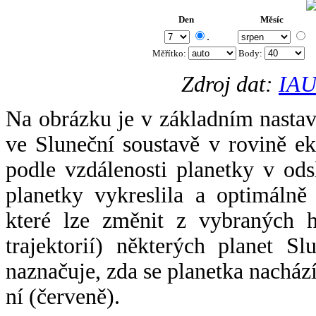
Den
Měsíc
.
Měřítko:
Body
:
Zdroj dat:
IAU
Na obrázku je v základním nastav
ve Sluneční soustavě v rovině ek
podle vzdálenosti planetky v odsl
planetky vykreslila a optimálně
které lze změnit z vybraných h
trajektorií) některých planet Sl
naznačuje, zda se planetka nacház
ní (červeně).