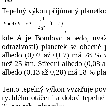
Tepelný výkon přijímaný planetko
,
kde
A
je Bondovo albedo, uvaž
odrazivosti) planetek se obecně
albedo (0,02 až 0,07) má 78 % z
než 25 km. Střední albedo (0,08 
albedo (0,13 až 0,28) má 18 % pla
Tento tepelný výkon vyzařuje po
rychlého otáčení a dobré tepelné