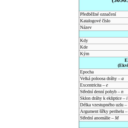
Předběžné označení
Katalogové číslo
Název
Kdy
Kde
Kým
E
(Ekv
Epocha
Velká poloosa dráhy –
a
Excentricita –
e
Střední denní pohyb –
n
Sklon dráhy k ekliptice –
i
Délka vzestupného uzlu –
Argument šířky perihelu 
Střední anomálie –
M