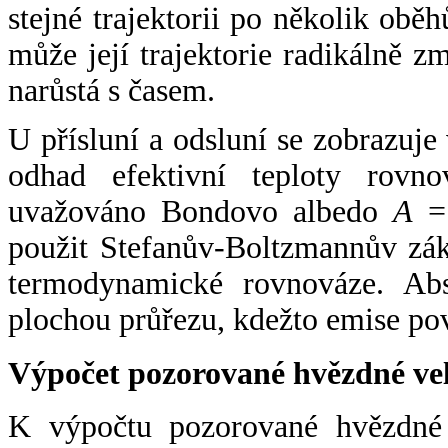
stejné trajektorii po několik oběh
může její trajektorie radikálně zm
narůstá s časem.
U přísluní a odsluní se zobrazuje
odhad efektivní teploty rovno
uvažováno Bondovo albedo
A
= 
použit Stefanův-Boltzmannův zák
termodynamické rovnováze. Abs
plochou průřezu, kdežto emise po
Výpočet pozorované hvězdné ve
K výpočtu pozorované hvězdné v