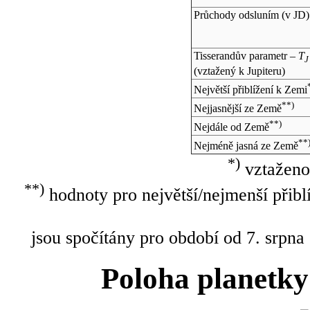
Průchody odsluním (v
JD
)
Tisserandův parametr –
T
J
(vztažený k Jupiteru)
Největší přiblížení k Zemi
**)
Nejjasnější ze Země
**)
Nejdále od Země
**
Nejméně jasná ze Země
*)
vztaženo
**)
hodnoty pro největší/nejmenší přibl
jsou spočítány pro období od 7. srpna
Poloha planetky