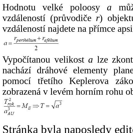
Hodnotu velké poloosy
a
může
vzdáleností (průvodiče
r
) objekt
vzdáleností najdete na přímce apsi
Vypočítanou velikost
a
lze zkont
nachází dráhové elementy plane
pomocí třetího Keplerova zák
zobrazená v levém horním rohu o
Stránka byla naposledy edi