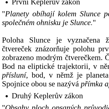
První Keplerův zákon
"
Planety obíhají kolem Slunce p
společném ohnisku je Slunce.
"
Poloha Slunce je vyznačena 
čtvereček znázorňuje polohu pr
zobrazeno modrým čtverečkem. Če
Bod na eliptické trajektorii, v n
přísluní
, bod, v němž je planet
Spojnice obou se nazývá
přímka a
Druhý Keplerův zákon
"
Obsahy ploch opsaných průvodič