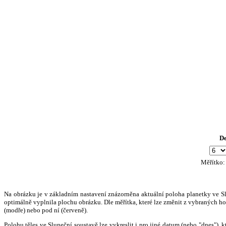
D
Měřítko
Na obrázku je v základním nastavení znázorněna aktuální poloha planetky ve Slun
optimálně vyplnila plochu obrázku. Dle měřítka, které lze změnit z vybraných hod
(modře) nebo pod ní (červeně).
Polohu těles ve Sluneční soustavě lze vykreslit i pro jiné datum (nebo "dnes")