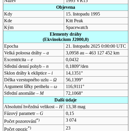
Název
1995 VR15
Objevena
Kdy
15. listopadu 1995
Kde
Kitt Peak
Kým
Spacewatch
Elementy dráhy
(Ekvinokcium J2000,0)
Epocha
21. listopadu 2025 0:00:00 UTC
Velká poloosa dráhy –
a
3,0958 au – 463 127 452 km
Excentricita –
e
0,0432
Střední denní pohyb –
n
0,1809°/den
Sklon dráhy k ekliptice –
i
14,1351°
Délka vzestupného uzlu –
Ω
56,1399°
Argument šířky perihelu –
ω
116,9111°
Střední anomálie –
M
72,1068°
Další údaje
Absolutní hvězdná velikost –
H
13,38 mag
Fázový parametr –
G
0,15
*)
3 074
Počet pozorování
*)
23
Počet opozic