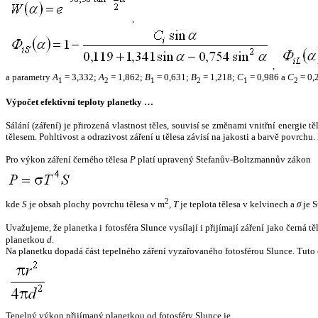
,
,
a parametry
A
= 3,332;
A
= 1,862;
B
= 0,631;
B
= 1,218;
C
= 0,986 a
C
= 0,
1
2
1
2
1
2
Výpočet efektivní teploty planetky …
Sálání (záření) je přirozená vlastnost těles, souvisí se změnami vnitřní energie 
tělesem. Pohltivost a odrazivost záření u tělesa závisí na jakosti a barvě povrch
Pro výkon záření černého tělesa
P
platí upravený Stefanův-Boltzmannův zákon
2
kde
S
je obsah plochy povrchu tělesa v m
,
T
je teplota tělesa v kelvinech a
σ
je S
Uvažujeme, že planetka i fotosféra Slunce vysílají i přijímají záření jako černá 
planetkou
d
.
Na planetku dopadá část tepelného záření vyzařovaného fotosférou Slunce. Tuto 
Tepelný výkon přijímaný planetkou od fotosféry Slunce je