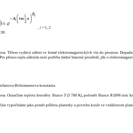
,
i
= 1, 2
238.
tělesa. Těleso vydává záření ve formě elektromagnetických vln do prostoru. Dopadne-l
u. Pro přenos tepla zářením není potřeba žádné hmotné prostředí, jde o elektromagnet
tefanova-Boltzmannova konstanta.
tělesa. Označíme teplotu fotosféry Slunce
T
(5 780 K), poloměr Slunce
R
(696 tisíc k
část vypočítáme jako poměr průřezu planetky a povrchu koule ve vzdálenosti plane