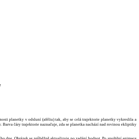
e
i planetky v odsluní (aféliu) tak, aby se celá trajektorie planetky vykreslila a
. Barva čáry trajektorie naznačuje, zda se planetka nachází nad rovinou ekliptiky
ního dne. Obrázek se průběžně aktualizuje po zadání hodnot. Po spuštění animace