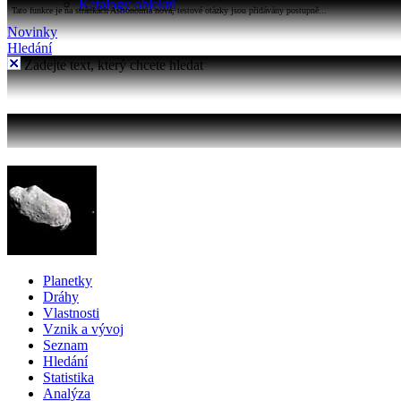
Katalogy objektů
Tato funkce je na stránkách Astronomia nová, testové otázky jsou přidávány postupně...
Novinky
Hledání
Zadejte text, který chcete hledat
Planetky
Dráhy
Vlastnosti
Vznik a vývoj
Seznam
Hledání
Statistika
Analýza