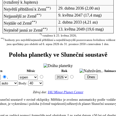
(vztažený k Jupiteru)
**)
29. dubna 2036
(2,00 au)
Největší přiblížení k Zemi
**)
9. května 2047
(17,4 mag)
Nejjasnější ze Země
**)
2. dubna 2033
(4,21 au)
Nejdále od Země
**)
13. května 2049
(19,6 mag)
Nejméně jasná ze Země
*)
vztaženo k 25. května 2026;
**)
hodnoty pro největší/nejmenší přiblížení a nejnižší/nejvyšší pozorovanou hvězdnou velikost
jsou spočítány pro období od 6. srpna 2026 do 31. prosince 2050 s intervalem 1 den.
Poloha planetky ve Sluneční soustavě
en
Měsíc
Rok
Animac
.
:
Body
:
Zdroj dat:
IAU Minor Planet Center
eční soustavě v rovině ekliptiky. Měřítko je zvoleno automaticky podle vzdálenost
not, je vykreslena i poloha (včetně trajektorií) některých planet Sluneční soustavy
, které se zadává pomocí formuláře pod obrázkem. Lze zadat datum ±50 let od dneš