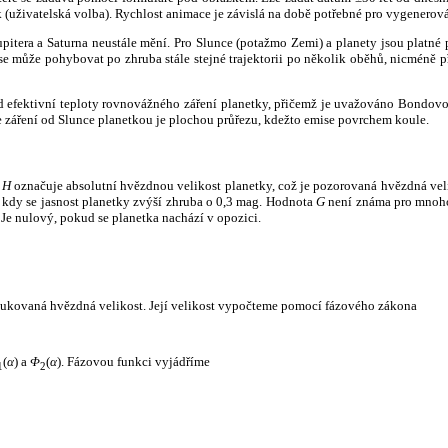
k (uživatelská volba). Rychlost animace je závislá na době potřebné pro vygenerová
itera a Saturna neustále mění. Pro Slunce (potažmo Zemi) a planety jsou platné p
 může pohybovat po zhruba stále stejné trajektorii po několik oběhů, nicméně při p
had efektivní teploty rovnovážného záření planetky, přičemž je uvažováno Bondov
záření od Slunce planetkou je plochou průřezu, kdežto emise povrchem koule.
e
H
označuje absolutní hvězdnou velikost planetky, což je pozorovaná hvězdná veli
i, kdy se jasnost planetky zvýší zhruba o 0,3 mag. Hodnota
G
není známa pro mnoho 
Je nulový, pokud se planetka nachází v opozici.
edukovaná hvězdná velikost. Její velikost vypočteme pomocí fázového zákona
(
α
) a
Φ
(
α
). Fázovou funkci vyjádříme
1
2