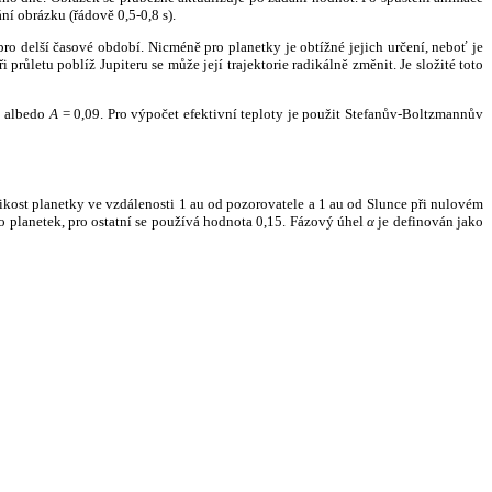
ní obrázku (řádově 0,5-0,8 s).
ro delší časové období. Nicméně pro planetky je obtížné jejich určení, neboť je
růletu poblíž Jupiteru se může její trajektorie radikálně změnit. Je složité toto
o albedo
A
= 0,09. Pro výpočet efektivní teploty je použit Stefanův-Boltzmannův
kost planetky ve vzdálenosti 1 au od pozorovatele a 1 au od Slunce při nulovém
planetek, pro ostatní se používá hodnota 0,15. Fázový úhel
α
je definován jako