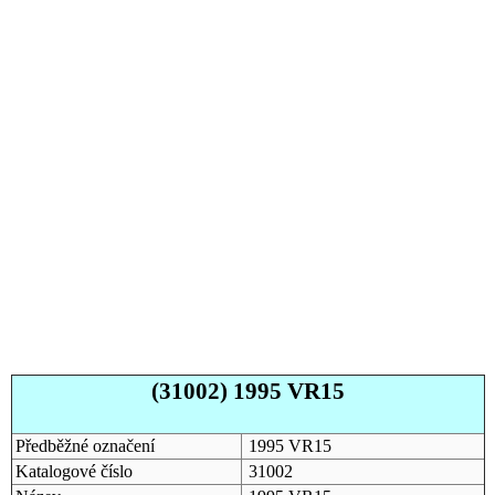
(31002) 1995 VR15
Předběžné označení
1995 VR15
Katalogové číslo
31002