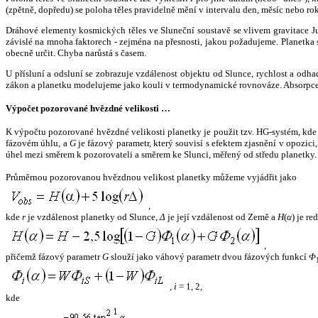
(zpětně, dopředu) se poloha těles pravidelně mění v intervalu den, měsíc nebo ro
Dráhové elementy kosmických těles ve Sluneční soustavě se vlivem gravitace Jup
závislé na mnoha faktorech - zejména na přesnosti, jakou požadujeme. Planetka se
obecně určit. Chyba narůstá s časem.
U přísluní a odsluní se zobrazuje vzdálenost objektu od Slunce, rychlost a od
zákon a planetku modelujeme jako kouli v termodynamické rovnováze. Absorpce 
Výpočet pozorované hvězdné velikosti …
K výpočtu pozorované hvězdné velikosti planetky je použit tzv. HG-systém, kd
fázovém úhlu, a
G
je fázový parametr, který souvisí s efektem zjasnění v opozic
úhel mezi směrem k pozorovateli a směrem ke Slunci, měřený od středu planetky. 
Průměrnou pozorovanou hvězdnou velikost planetky můžeme vyjádřit jako
,
kde
r
je vzdálenost planetky od Slunce,
Δ
je její vzdálenost od Země a
H
(
α
) je r
,
přičemž fázový parametr
G
slouží jako váhový parametr dvou fázových funkcí
Φ
,
i
= 1, 2,
kde