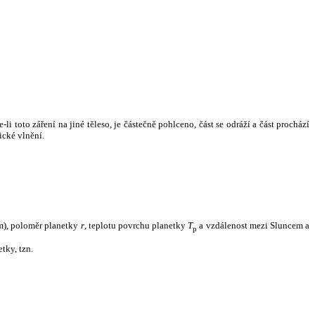
i toto záření na jiné těleso, je částečně pohlceno, část se odráží a část prochází
ické vlnění.
m), poloměr planetky
r
, teplotu povrchu planetky
T
a vzdálenost mezi Sluncem a
p
tky, tzn.