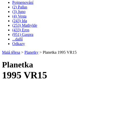
Pojmenování
(2) Pallas
(3) Juno
(4) Vesta
(243) Ida
(253) Mathylde
(433) Eros
(951) Gaspra
...další
Odkazy
Malá tělesa
>
Planetky
>
Planetka 1995 VR15
Planetka
1995 VR15