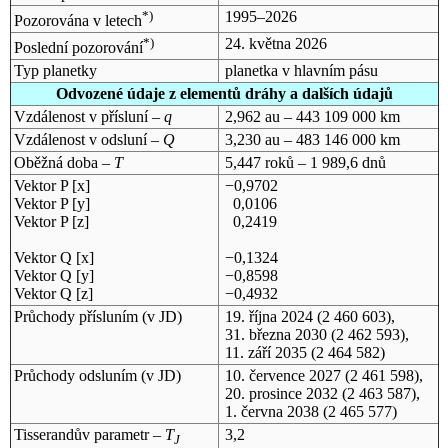
*)
1995–2026
Pozorována v letech
*)
24. května 2026
Poslední pozorování
Typ planetky
planetka v hlavním pásu
Odvozené údaje z elementů dráhy a dalších údajů
Vzdálenost v přísluní –
q
2,962 au – 443 109 000 km
Vzdálenost v odsluní –
Q
3,230 au – 483 146 000 km
Oběžná doba –
T
5,447 roků – 1 989,6 dnů
Vektor P [x]
−0,9702
Vektor P [y]
0,0106
Vektor P [z]
0,2419
Vektor Q [x]
−0,1324
Vektor Q [y]
−0,8598
Vektor Q [z]
−0,4932
Průchody přísluním (v
JD
)
19. října 2024
(2 460 603),
31. března 2030
(2 462 593),
11. září 2035
(2 464 582)
Průchody odsluním (v
JD
)
10. července 2027
(2 461 598),
20. prosince 2032
(2 463 587),
1. června 2038
(2 465 577)
Tisserandův parametr –
T
3,2
J