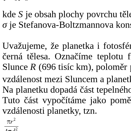
kde
S
je obsah plochy povrchu těl
σ
je Stefanova-Boltzmannova kons
Uvažujeme, že planetka i fotosfér
černá tělesa. Označíme teplotu 
Slunce
R
(696 tisíc km), poloměr
vzdálenost mezi Sluncem a plane
Na planetku dopadá část tepelnéh
Tuto část vypočítáme jako pomě
vzdálenosti planetky, tzn.