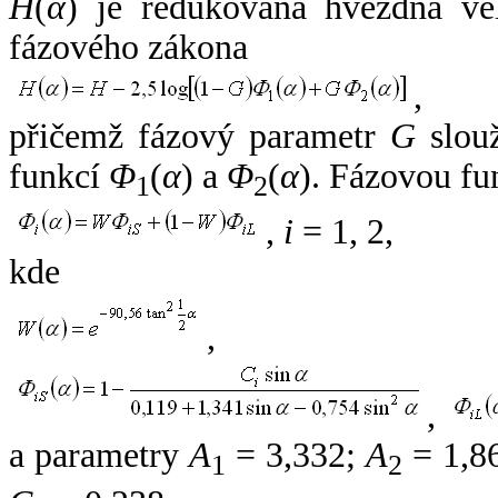
H
(
α
) je redukovaná hvězdná vel
fázového zákona
,
přičemž fázový parametr
G
slouž
funkcí
Φ
(
α
) a
Φ
(
α
). Fázovou fu
1
2
,
i
= 1, 2,
kde
,
,
a parametry
A
= 3,332;
A
= 1,8
1
2