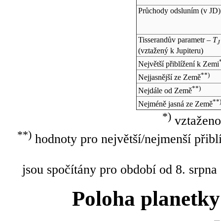
Průchody odsluním (v
JD
)
Tisserandův parametr –
T
J
(vztažený k Jupiteru)
Největší přiblížení k Zemi
**)
Nejjasnější ze Země
**)
Nejdále od Země
**
Nejméně jasná ze Země
*)
vztaženo
**)
hodnoty pro největší/nejmenší přibl
jsou spočítány pro období od 8. srpna
Poloha planetky