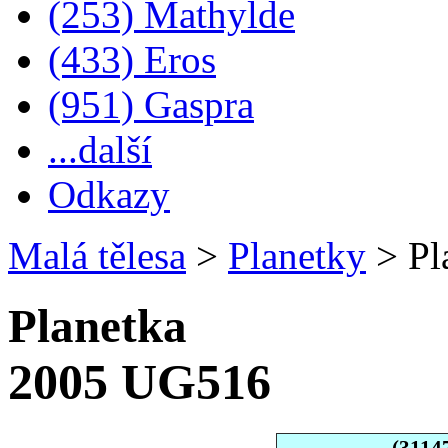
(253) Mathylde
(433) Eros
(951) Gaspra
...další
Odkazy
Malá tělesa
>
Planetky
>
Pl
Planetka
2005 UG516
(3114