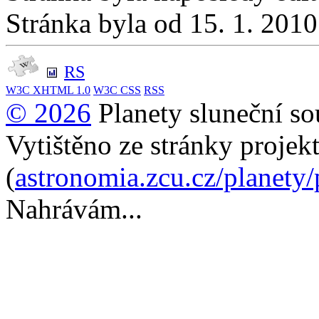
Stránka byla od 15. 1. 201
RS
W3C
XHTML 1.0
W3C
CSS
RSS
© 2026
Planety sluneční so
Vytištěno ze stránky projek
(
astronomia.zcu.cz/planety
Nahrávám...