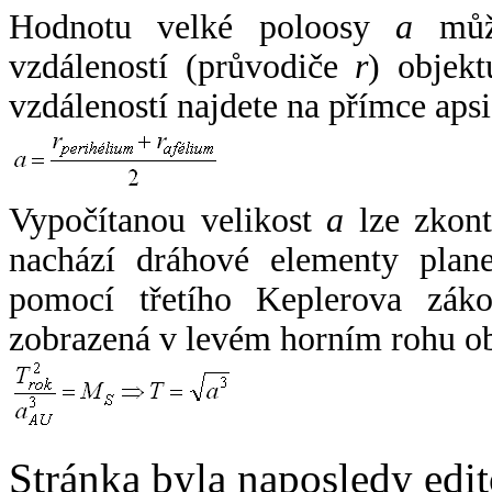
Hodnotu velké poloosy
a
může
vzdáleností (průvodiče
r
) objekt
vzdáleností najdete na přímce apsi
Vypočítanou velikost
a
lze zkont
nachází dráhové elementy plane
pomocí třetího Keplerova zák
zobrazená v levém horním rohu o
Stránka byla naposledy edi