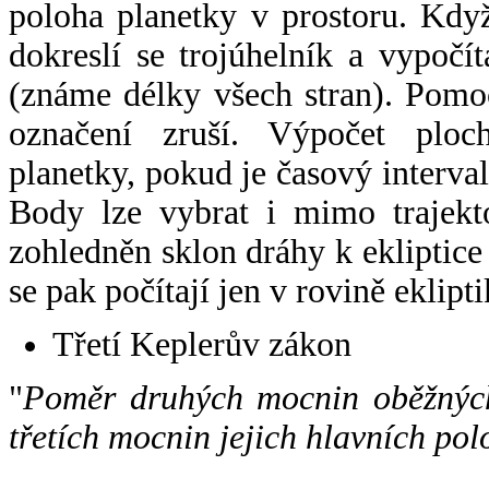
poloha planetky v prostoru. Kdy
dokreslí se trojúhelník a vypoč
(známe délky všech stran). Pomo
označení zruší. Výpočet ploch
planetky, pokud je časový interval
Body lze vybrat i mimo trajekto
zohledněn sklon dráhy k ekliptice
se pak počítají jen v rovině eklipti
Třetí Keplerův zákon
"
Poměr druhých mocnin oběžných
třetích mocnin jejich hlavních pol