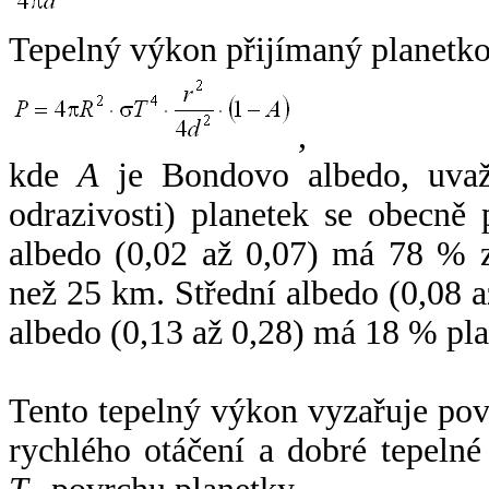
Tepelný výkon přijímaný planetko
,
kde
A
je Bondovo albedo, uvaž
odrazivosti) planetek se obecně
albedo (0,02 až 0,07) má 78 % z
než 25 km. Střední albedo (0,08 
albedo (0,13 až 0,28) má 18 % pla
Tento tepelný výkon vyzařuje po
rychlého otáčení a dobré tepelné