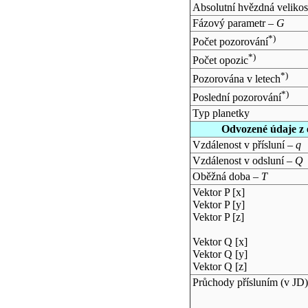
Absolutní hvězdná velikos
Fázový parametr –
G
*)
Počet pozorování
*)
Počet opozic
*)
Pozorována v letech
*)
Poslední pozorování
Typ planetky
Odvozené údaje z 
Vzdálenost v přísluní –
q
Vzdálenost v odsluní –
Q
Oběžná doba –
T
Vektor P [x]
Vektor P [y]
Vektor P [z]
Vektor Q [x]
Vektor Q [y]
Vektor Q [z]
Průchody přísluním (v
JD
)