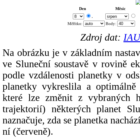
Den
Měsíc
.
Měřítko:
Body
:
Zdroj dat:
IAU
Na obrázku je v základním nastav
ve Sluneční soustavě v rovině ek
podle vzdálenosti planetky v odsl
planetky vykreslila a optimálně
které lze změnit z vybraných h
trajektorií) některých planet Sl
naznačuje, zda se planetka nacház
ní (červeně).