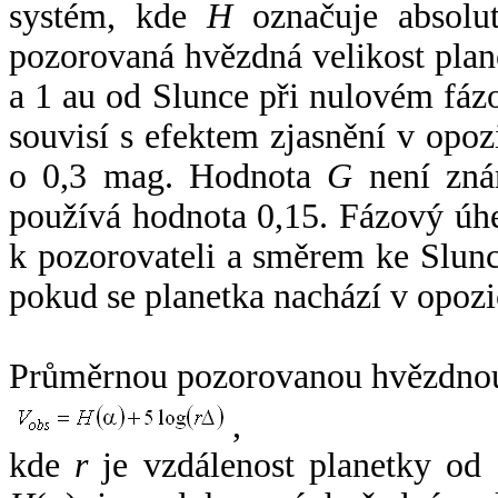
systém, kde
H
označuje absolut
pozorovaná hvězdná velikost plan
a 1 au od Slunce při nulovém fá
souvisí s efektem zjasnění v opoz
o 0,3 mag. Hodnota
G
není zná
používá hodnota 0,15. Fázový úh
k pozorovateli a směrem ke Slunc
pokud se planetka nachází v opozi
Průměrnou pozorovanou hvězdnou 
,
kde
r
je vzdálenost planetky od