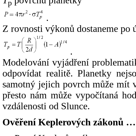
T
povrchu planetky
p
.
Z rovnosti výkonů dostaneme po 
.
Modelování vyjádření problemati
odpovídat realitě. Planetky nejso
samotný jejich povrch může mít v
přesto nám může vypočítaná hodn
vzdálenosti od Slunce.
Ověření Keplerových zákonů …