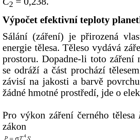
C
= 0,238.
2
Výpočet efektivní teploty plan
Sálání (záření) je přirozená vla
energie tělesa. Těleso vydává zá
prostoru. Dopadne-li toto záření n
se odráží a část prochází tělesem
závisí na jakosti a barvě povrch
žádné hmotné prostředí, jde o ele
Pro výkon záření černého tělesa
zákon