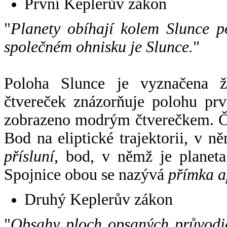
První Keplerův zákon
"
Planety obíhají kolem Slunce p
společném ohnisku je Slunce.
"
Poloha Slunce je vyznačena 
čtvereček znázorňuje polohu pr
zobrazeno modrým čtverečkem. Če
Bod na eliptické trajektorii, v n
přísluní
, bod, v němž je planet
Spojnice obou se nazývá
přímka a
Druhý Keplerův zákon
"
Obsahy ploch opsaných průvodič