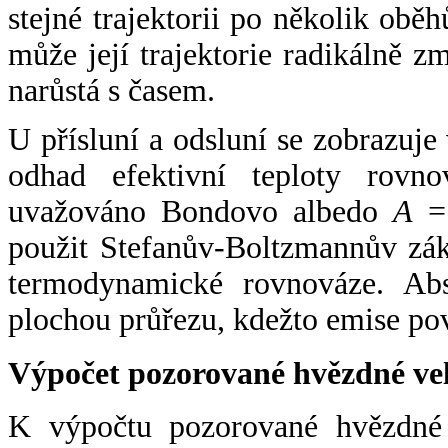
stejné trajektorii po několik oběh
může její trajektorie radikálně zm
narůstá s časem.
U přísluní a odsluní se zobrazuje
odhad efektivní teploty rovno
uvažováno Bondovo albedo
A
= 
použit Stefanův-Boltzmannův zák
termodynamické rovnováze. Abs
plochou průřezu, kdežto emise po
Výpočet pozorované hvězdné ve
K výpočtu pozorované hvězdné v