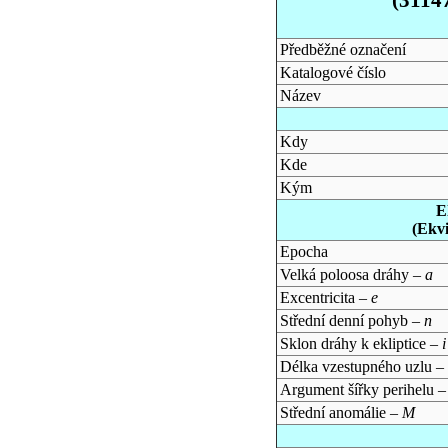
Předběžné označení
Katalogové číslo
Název
Kdy
Kde
Kým
E
(Ekv
Epocha
Velká poloosa dráhy –
a
Excentricita –
e
Střední denní pohyb –
n
Sklon dráhy k ekliptice –
i
Délka vzestupného uzlu –
Argument šířky perihelu 
Střední anomálie –
M