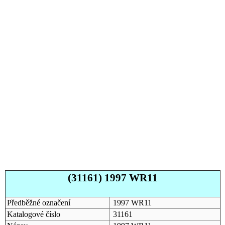
(31161) 1997 WR11
Předběžné označení
1997 WR11
Katalogové číslo
31161