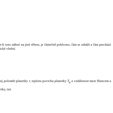
i toto záření na jiné těleso, je částečně pohlceno, část se odráží a část prochází
ické vlnění.
m), poloměr planetky
r
, teplotu povrchu planetky
T
a vzdálenost mezi Sluncem a
p
tky, tzn.