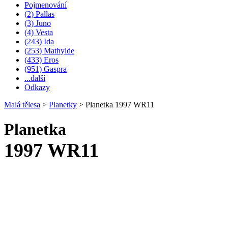
Pojmenování
(2) Pallas
(3) Juno
(4) Vesta
(243) Ida
(253) Mathylde
(433) Eros
(951) Gaspra
...další
Odkazy
Malá tělesa
>
Planetky
>
Planetka 1997 WR11
Planetka
1997 WR11