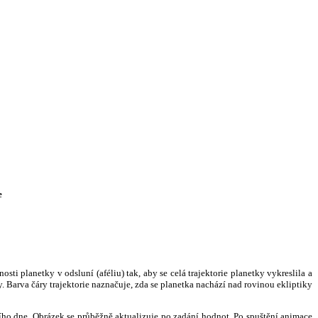
e
i planetky v odsluní (aféliu) tak, aby se celá trajektorie planetky vykreslila a
. Barva čáry trajektorie naznačuje, zda se planetka nachází nad rovinou ekliptiky
ního dne. Obrázek se průběžně aktualizuje po zadání hodnot. Po spuštění animace