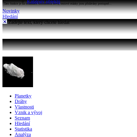
Katalogy objektů
Tato funkce je na stránkách Astronomia nová, testové otázky jsou přidávány postupně...
Novinky
Hledání
Zadejte text, který chcete hledat
Planetky
Dráhy
Vlastnosti
Vznik a vývoj
Seznam
Hledání
Statistika
Analýza