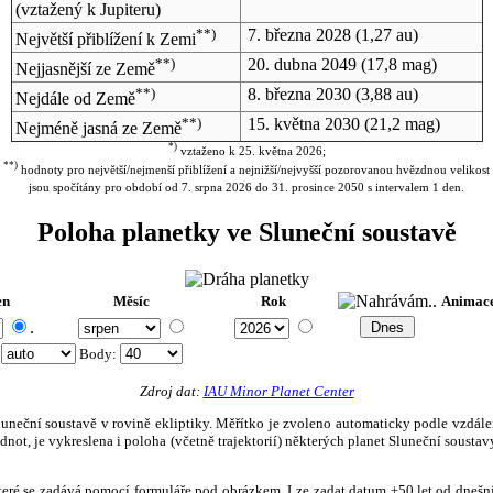
(vztažený k Jupiteru)
**)
7. března 2028
(1,27 au)
Největší přiblížení k Zemi
**)
20. dubna 2049
(17,8 mag)
Nejjasnější ze Země
**)
8. března 2030
(3,88 au)
Nejdále od Země
**)
15. května 2030
(21,2 mag)
Nejméně jasná ze Země
*)
vztaženo k 25. května 2026;
**)
hodnoty pro největší/nejmenší přiblížení a nejnižší/nejvyšší pozorovanou hvězdnou velikost
jsou spočítány pro období od 7. srpna 2026 do 31. prosince 2050 s intervalem 1 den.
Poloha planetky ve Sluneční soustavě
en
Měsíc
Rok
Animac
.
:
Body
:
Zdroj dat:
IAU Minor Planet Center
eční soustavě v rovině ekliptiky. Měřítko je zvoleno automaticky podle vzdálenost
not, je vykreslena i poloha (včetně trajektorií) některých planet Sluneční soustavy
, které se zadává pomocí formuláře pod obrázkem. Lze zadat datum ±50 let od dneš