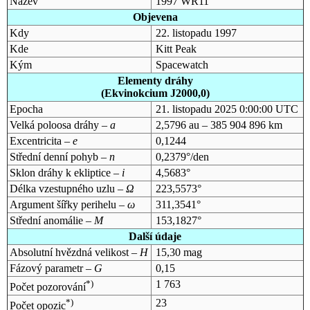
Název
1997 WR11
Objevena
Kdy
22. listopadu 1997
Kde
Kitt Peak
Kým
Spacewatch
Elementy dráhy
(Ekvinokcium J2000,0)
Epocha
21. listopadu 2025 0:00:00 UTC
Velká poloosa dráhy –
a
2,5796 au – 385 904 896 km
Excentricita –
e
0,1244
Střední denní pohyb –
n
0,2379°/den
Sklon dráhy k ekliptice –
i
4,5683°
Délka vzestupného uzlu –
Ω
223,5573°
Argument šířky perihelu –
ω
311,3541°
Střední anomálie –
M
153,1827°
Další údaje
Absolutní hvězdná velikost –
H
15,30 mag
Fázový parametr –
G
0,15
*)
1 763
Počet pozorování
*)
23
Počet opozic