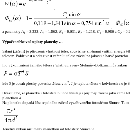
,
,
a parametry
A
= 3,332;
A
= 1,862;
B
= 0,631;
B
= 1,218;
C
= 0,986 a
C
= 0,
1
2
1
2
1
2
Výpočet efektivní teploty planetky …
Sálání (záření) je přirozená vlastnost těles, souvisí se změnami vnitřní energie 
tělesem. Pohltivost a odrazivost záření u tělesa závisí na jakosti a barvě povrch
Pro výkon záření černého tělesa
P
platí upravený Stefanův-Boltzmannův zákon
2
kde
S
je obsah plochy povrchu tělesa v m
,
T
je teplota tělesa v kelvinech a
σ
je S
Uvažujeme, že planetka i fotosféra Slunce vysílají i přijímají záření jako černá 
planetkou
d
.
Na planetku dopadá část tepelného záření vyzařovaného fotosférou Slunce. Tuto 
Tepelný výkon přijímaný planetkou od fotosféry Slunce je