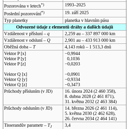
*)
1993–2025
Pozorována v letech
*)
19. září 2025
Poslední pozorování
Typ planetky
planetka v hlavním pásu
Odvozené údaje z elementů dráhy a dalších údajů
Vzdálenost v přísluní –
q
2,259 au – 337 897 000 km
Vzdálenost v odsluní –
Q
2,901 au – 433 913 000 km
Oběžná doba –
T
4,143 roků – 1 513,3 dnů
Vektor P [x]
−0,9944
Vektor P [y]
0,1036
Vektor P [z]
−0,0203
Vektor Q [x]
−0,0901
Vektor Q [y]
−0,9334
Vektor Q [z]
−0,3473
Průchody přísluním (v
JD
)
16. února 2024
(2 460 358),
8. dubna 2028
(2 461 871),
31. května 2032
(2 463 384)
Průchody odsluním (v
JD
)
14. března 2026
(2 461 114),
5. května 2030
(2 462 628),
26. června 2034
(2 464 141)
Tisserandův parametr –
T
3,4
J