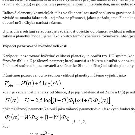
(zpětně, dopředu) se poloha těles pravidelně mění v intervalu den, měsíc nebo ro
Dráhové elementy kosmických těles ve Sluneční soustavě se vlivem gravitace Jup
závislé na mnoha faktorech - zejména na přesnosti, jakou požadujeme. Planetka se
obecně určit. Chyba narůstá s časem.
U přísluní a odsluní se zobrazuje vzdálenost objektu od Slunce, rychlost a od
zákon a planetku modelujeme jako kouli v termodynamické rovnováze. Absorpce 
Výpočet pozorované hvězdné velikosti …
K výpočtu pozorované hvězdné velikosti planetky je použit tzv. HG-systém, kd
fázovém úhlu, a
G
je fázový parametr, který souvisí s efektem zjasnění v opozic
úhel mezi směrem k pozorovateli a směrem ke Slunci, měřený od středu planetky. 
Průměrnou pozorovanou hvězdnou velikost planetky můžeme vyjádřit jako
,
kde
r
je vzdálenost planetky od Slunce,
Δ
je její vzdálenost od Země a
H
(
α
) je r
,
přičemž fázový parametr
G
slouží jako váhový parametr dvou fázových funkcí
Φ
,
i
= 1, 2,
kde