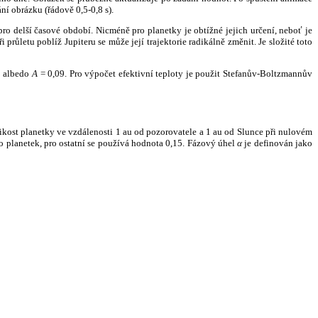
ní obrázku (řádově 0,5-0,8 s).
ro delší časové období. Nicméně pro planetky je obtížné jejich určení, neboť je
růletu poblíž Jupiteru se může její trajektorie radikálně změnit. Je složité toto
o albedo
A
= 0,09. Pro výpočet efektivní teploty je použit Stefanův-Boltzmannův
kost planetky ve vzdálenosti 1 au od pozorovatele a 1 au od Slunce při nulovém
planetek, pro ostatní se používá hodnota 0,15. Fázový úhel
α
je definován jako