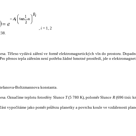
,
i
= 1, 2
238.
tělesa. Těleso vydává záření ve formě elektromagnetických vln do prostoru. Dopadne-l
u. Pro přenos tepla zářením není potřeba žádné hmotné prostředí, jde o elektromagnet
tefanova-Boltzmannova konstanta.
tělesa. Označíme teplotu fotosféry Slunce
T
(5 780 K), poloměr Slunce
R
(696 tisíc k
část vypočítáme jako poměr průřezu planetky a povrchu koule ve vzdálenosti plane