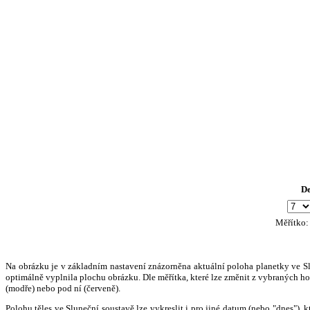
D
Měřítko
Na obrázku je v základním nastavení znázorněna aktuální poloha planetky ve Slun
optimálně vyplnila plochu obrázku. Dle měřítka, které lze změnit z vybraných hod
(modře) nebo pod ní (červeně).
Polohu těles ve Sluneční soustavě lze vykreslit i pro jiné datum (nebo "dnes")