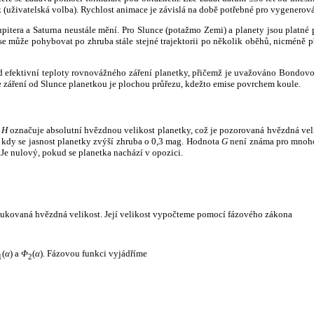
k (uživatelská volba). Rychlost animace je závislá na době potřebné pro vygenerová
itera a Saturna neustále mění. Pro Slunce (potažmo Zemi) a planety jsou platné p
 může pohybovat po zhruba stále stejné trajektorii po několik oběhů, nicméně při p
had efektivní teploty rovnovážného záření planetky, přičemž je uvažováno Bondov
záření od Slunce planetkou je plochou průřezu, kdežto emise povrchem koule.
e
H
označuje absolutní hvězdnou velikost planetky, což je pozorovaná hvězdná veli
i, kdy se jasnost planetky zvýší zhruba o 0,3 mag. Hodnota
G
není známa pro mnoho 
Je nulový, pokud se planetka nachází v opozici.
edukovaná hvězdná velikost. Její velikost vypočteme pomocí fázového zákona
(
α
) a
Φ
(
α
). Fázovou funkci vyjádříme
1
2