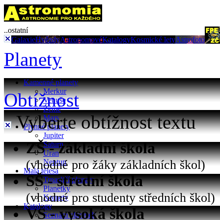
..ostatní
Galaxie
Hvězdy
Astronomové
Katalogy
Kosmické lety
Astrofoto
Planety
Kamenné planety
Merkur
Obtížnost
Venuše
Země
Vyberte obtížnost textu
Mars
Plynné planety
Jupiter
ZŠ - základní škola
Saturn
Uran
(vhodné pro žáky základních škol)
Neptun
Malá tělesa
SŠ - střední škola
Trpasličí planety
Planetky
(vhodné pro studenty středních škol)
Komety
Katalogy
VŠ - vysoká škola
Seznam planetek