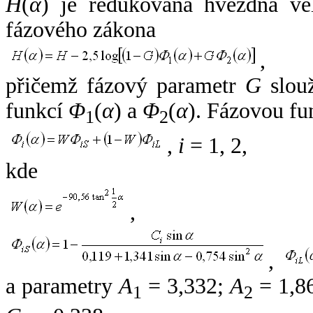
H
(
α
) je redukovaná hvězdná vel
fázového zákona
,
přičemž fázový parametr
G
slouž
funkcí
Φ
(
α
) a
Φ
(
α
). Fázovou fu
1
2
,
i
= 1, 2,
kde
,
,
a parametry
A
= 3,332;
A
= 1,8
1
2