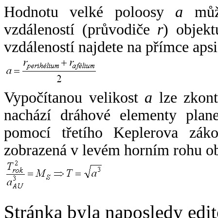
Hodnotu velké poloosy
a
může
vzdáleností (průvodiče
r
) objekt
vzdáleností najdete na přímce apsi
Vypočítanou velikost
a
lze zkont
nachází dráhové elementy plane
pomocí třetího Keplerova zák
zobrazená v levém horním rohu o
Stránka byla naposledy edi