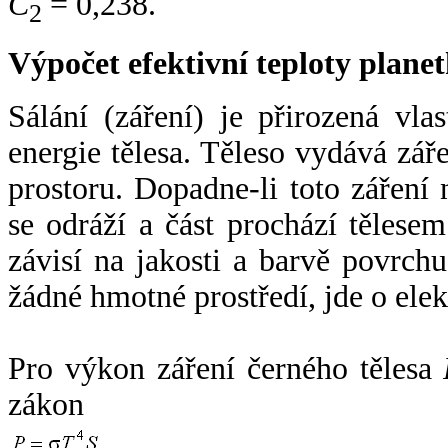
C
= 0,238.
2
Výpočet efektivní teploty plan
Sálání (záření) je přirozená vla
energie tělesa. Těleso vydává zá
prostoru. Dopadne-li toto záření n
se odráží a část prochází tělesem
závisí na jakosti a barvě povrch
žádné hmotné prostředí, jde o ele
Pro výkon záření černého tělesa
zákon