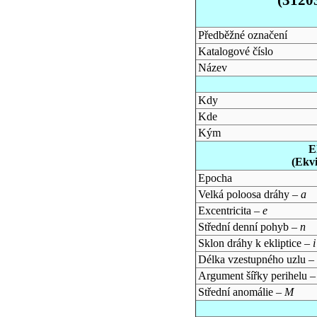
Předběžné označení
Katalogové číslo
Název
Kdy
Kde
Kým
E
(Ekv
Epocha
Velká poloosa dráhy –
a
Excentricita –
e
Střední denní pohyb –
n
Sklon dráhy k ekliptice –
i
Délka vzestupného uzlu –
Argument šířky perihelu 
Střední anomálie –
M