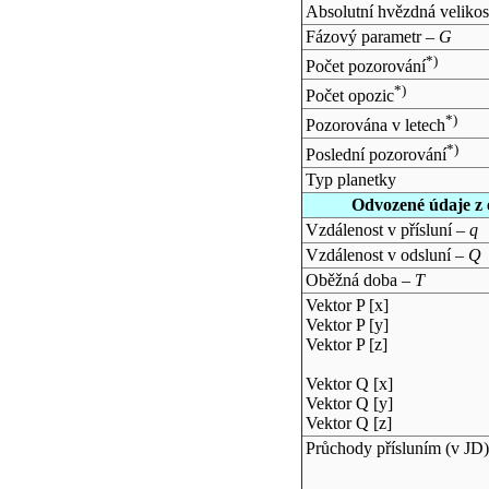
Absolutní hvězdná velikos
Fázový parametr –
G
*)
Počet pozorování
*)
Počet opozic
*)
Pozorována v letech
*)
Poslední pozorování
Typ planetky
Odvozené údaje z 
Vzdálenost v přísluní –
q
Vzdálenost v odsluní –
Q
Oběžná doba –
T
Vektor P [x]
Vektor P [y]
Vektor P [z]
Vektor Q [x]
Vektor Q [y]
Vektor Q [z]
Průchody přísluním (v
JD
)