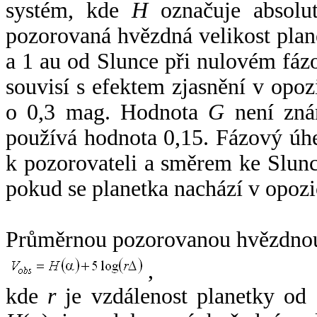
systém, kde
H
označuje absolut
pozorovaná hvězdná velikost plan
a 1 au od Slunce při nulovém fá
souvisí s efektem zjasnění v opoz
o 0,3 mag. Hodnota
G
není zná
používá hodnota 0,15. Fázový úh
k pozorovateli a směrem ke Slunc
pokud se planetka nachází v opozi
Průměrnou pozorovanou hvězdnou 
,
kde
r
je vzdálenost planetky od