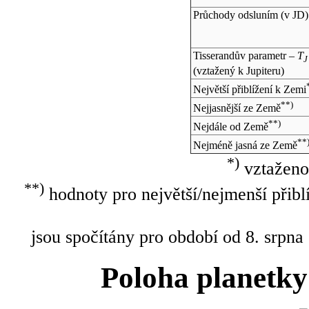
Průchody odsluním (v
JD
)
Tisserandův parametr –
T
J
(vztažený k Jupiteru)
Největší přiblížení k Zemi
**)
Nejjasnější ze Země
**)
Nejdále od Země
**
Nejméně jasná ze Země
*)
vztaženo
**)
hodnoty pro největší/nejmenší přibl
jsou spočítány pro období od 8. srpna
Poloha planetky