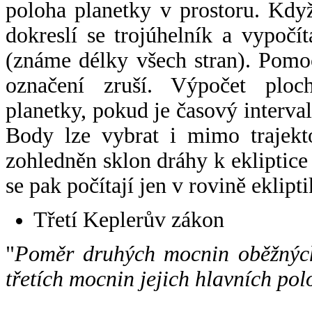
poloha planetky v prostoru. Kdy
dokreslí se trojúhelník a vypoč
(známe délky všech stran). Pomo
označení zruší. Výpočet ploch
planetky, pokud je časový interval
Body lze vybrat i mimo trajekto
zohledněn sklon dráhy k ekliptice
se pak počítají jen v rovině eklipti
Třetí Keplerův zákon
"
Poměr druhých mocnin oběžných
třetích mocnin jejich hlavních pol