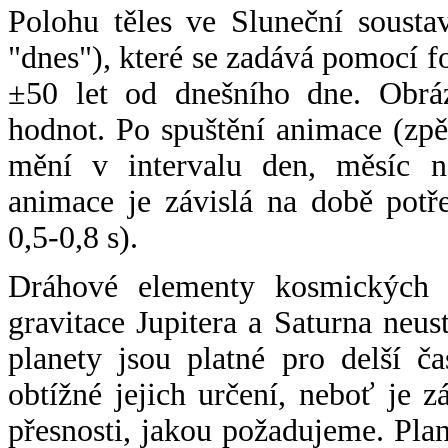
Polohu těles ve Sluneční sousta
"dnes"), které se zadává pomocí 
±50 let od dnešního dne. Obráz
hodnot. Po spuštění animace (zpě
mění v intervalu den, měsíc ne
animace je závislá na době potř
0,5-0,8 s).
Dráhové elementy kosmických t
gravitace Jupitera a Saturna neu
planety jsou platné pro delší č
obtížné jejich určení, neboť je 
přesnosti, jakou požadujeme. Pla