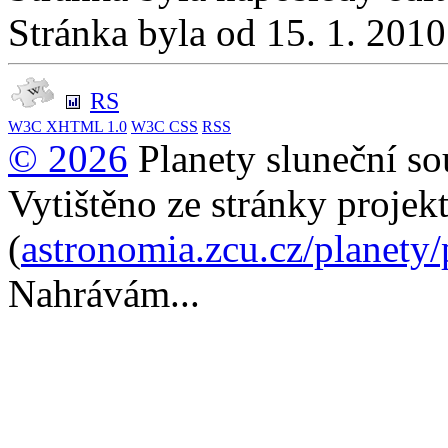
Stránka byla od 15. 1. 201
RS
W3C
XHTML 1.0
W3C
CSS
RSS
© 2026
Planety sluneční so
Vytištěno ze stránky projek
(
astronomia.zcu.cz/planety
Nahrávám...