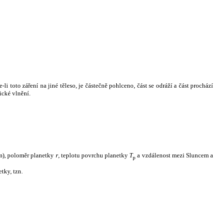
i toto záření na jiné těleso, je částečně pohlceno, část se odráží a část prochází
ické vlnění.
m), poloměr planetky
r
, teplotu povrchu planetky
T
a vzdálenost mezi Sluncem a
p
tky, tzn.