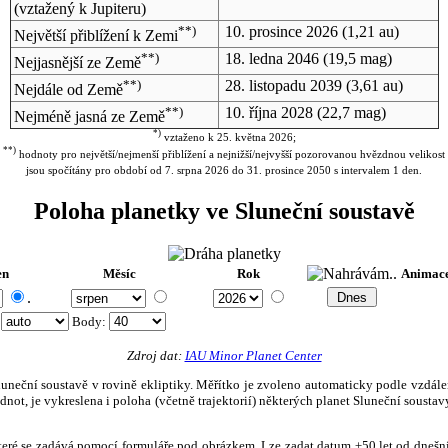
(vztažený k Jupiteru)
**)
10. prosince 2026
(1,21 au)
Největší přiblížení k Zemi
**)
18. ledna 2046
(19,5 mag)
Nejjasnější ze Země
**)
28. listopadu 2039
(3,61 au)
Nejdále od Země
**)
10. října 2028
(22,7 mag)
Nejméně jasná ze Země
*)
vztaženo k 25. května 2026;
**)
hodnoty pro největší/nejmenší přiblížení a nejnižší/nejvyšší pozorovanou hvězdnou velikost
jsou spočítány pro období od 7. srpna 2026 do 31. prosince 2050 s intervalem 1 den.
Poloha planetky ve Sluneční soustavě
en
Měsíc
Rok
Animac
.
:
Body
:
Zdroj dat:
IAU Minor Planet Center
eční soustavě v rovině ekliptiky. Měřítko je zvoleno automaticky podle vzdálenost
not, je vykreslena i poloha (včetně trajektorií) některých planet Sluneční soustavy
, které se zadává pomocí formuláře pod obrázkem. Lze zadat datum ±50 let od dneš