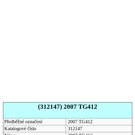
(312147) 2007 TG412
Předběžné označení
2007 TG412
Katalogové číslo
312147