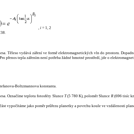
,
i
= 1, 2
238.
tělesa. Těleso vydává záření ve formě elektromagnetických vln do prostoru. Dopadne-l
u. Pro přenos tepla zářením není potřeba žádné hmotné prostředí, jde o elektromagnet
tefanova-Boltzmannova konstanta.
tělesa. Označíme teplotu fotosféry Slunce
T
(5 780 K), poloměr Slunce
R
(696 tisíc k
část vypočítáme jako poměr průřezu planetky a povrchu koule ve vzdálenosti plane