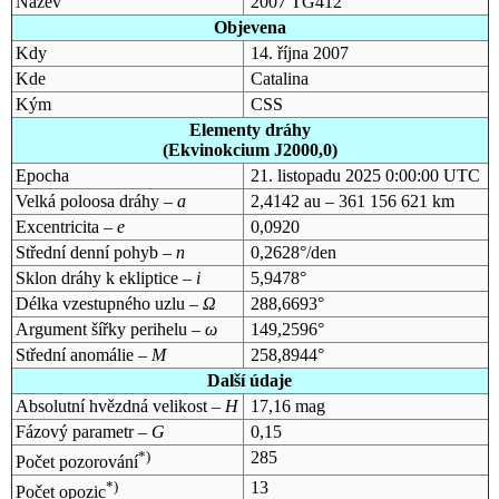
Název
2007 TG412
Objevena
Kdy
14. října 2007
Kde
Catalina
Kým
CSS
Elementy dráhy
(Ekvinokcium J2000,0)
Epocha
21. listopadu 2025 0:00:00 UTC
Velká poloosa dráhy –
a
2,4142 au – 361 156 621 km
Excentricita –
e
0,0920
Střední denní pohyb –
n
0,2628°/den
Sklon dráhy k ekliptice –
i
5,9478°
Délka vzestupného uzlu –
Ω
288,6693°
Argument šířky perihelu –
ω
149,2596°
Střední anomálie –
M
258,8944°
Další údaje
Absolutní hvězdná velikost –
H
17,16 mag
Fázový parametr –
G
0,15
*)
285
Počet pozorování
*)
13
Počet opozic