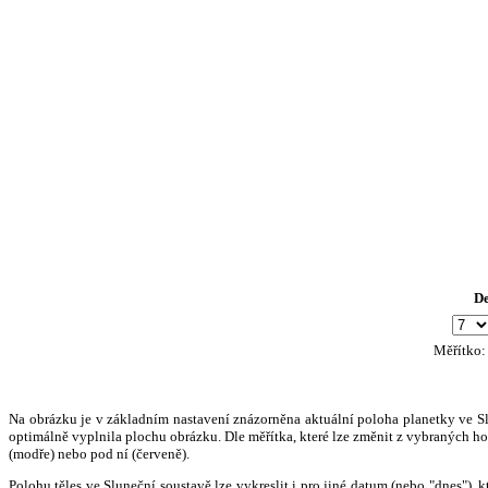
D
Měřítko
Na obrázku je v základním nastavení znázorněna aktuální poloha planetky ve Slun
optimálně vyplnila plochu obrázku. Dle měřítka, které lze změnit z vybraných hod
(modře) nebo pod ní (červeně).
Polohu těles ve Sluneční soustavě lze vykreslit i pro jiné datum (nebo "dnes")