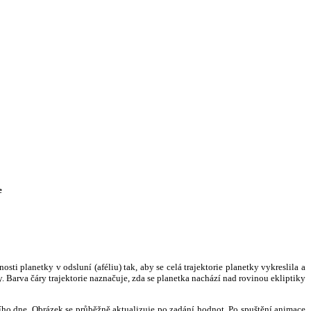
e
i planetky v odsluní (aféliu) tak, aby se celá trajektorie planetky vykreslila a
. Barva čáry trajektorie naznačuje, zda se planetka nachází nad rovinou ekliptiky
ního dne. Obrázek se průběžně aktualizuje po zadání hodnot. Po spuštění animace