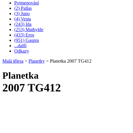
Pojmenování
(2) Pallas
(3) Juno
(4) Vesta
(243) Ida
(253) Mathylde
(433) Eros
(951) Gaspra
...další
Odkazy
Malá tělesa
>
Planetky
>
Planetka 2007 TG412
Planetka
2007 TG412