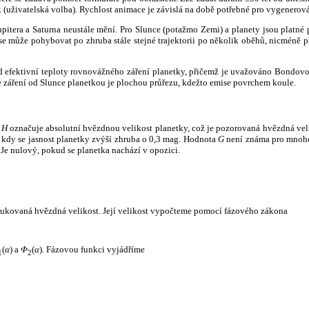
k (uživatelská volba). Rychlost animace je závislá na době potřebné pro vygenerová
itera a Saturna neustále mění. Pro Slunce (potažmo Zemi) a planety jsou platné p
 může pohybovat po zhruba stále stejné trajektorii po několik oběhů, nicméně při p
had efektivní teploty rovnovážného záření planetky, přičemž je uvažováno Bondov
záření od Slunce planetkou je plochou průřezu, kdežto emise povrchem koule.
e
H
označuje absolutní hvězdnou velikost planetky, což je pozorovaná hvězdná veli
i, kdy se jasnost planetky zvýší zhruba o 0,3 mag. Hodnota
G
není známa pro mnoho 
Je nulový, pokud se planetka nachází v opozici.
edukovaná hvězdná velikost. Její velikost vypočteme pomocí fázového zákona
(
α
) a
Φ
(
α
). Fázovou funkci vyjádříme
1
2