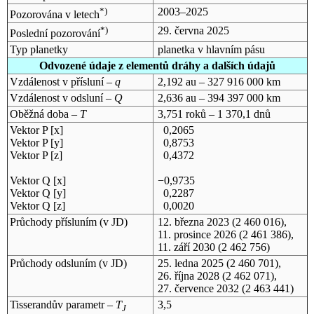
*)
2003–2025
Pozorována v letech
*)
29. června 2025
Poslední pozorování
Typ planetky
planetka v hlavním pásu
Odvozené údaje z elementů dráhy a dalších údajů
Vzdálenost v přísluní –
q
2,192 au – 327 916 000 km
Vzdálenost v odsluní –
Q
2,636 au – 394 397 000 km
Oběžná doba –
T
3,751 roků – 1 370,1 dnů
Vektor P [x]
0,2065
Vektor P [y]
0,8753
Vektor P [z]
0,4372
Vektor Q [x]
−0,9735
Vektor Q [y]
0,2287
Vektor Q [z]
0,0020
Průchody přísluním (v
JD
)
12. března 2023
(2 460 016),
11. prosince 2026
(2 461 386),
11. září 2030
(2 462 756)
Průchody odsluním (v
JD
)
25. ledna 2025
(2 460 701),
26. října 2028
(2 462 071),
27. července 2032
(2 463 441)
Tisserandův parametr –
T
3,5
J