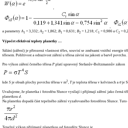
,
,
a parametry
A
= 3,332;
A
= 1,862;
B
= 0,631;
B
= 1,218;
C
= 0,986 a
C
= 0,
1
2
1
2
1
2
Výpočet efektivní teploty planetky …
Sálání (záření) je přirozená vlastnost těles, souvisí se změnami vnitřní energie 
tělesem. Pohltivost a odrazivost záření u tělesa závisí na jakosti a barvě povrch
Pro výkon záření černého tělesa
P
platí upravený Stefanův-Boltzmannův zákon
2
kde
S
je obsah plochy povrchu tělesa v m
,
T
je teplota tělesa v kelvinech a
σ
je S
Uvažujeme, že planetka i fotosféra Slunce vysílají i přijímají záření jako černá 
planetkou
d
.
Na planetku dopadá část tepelného záření vyzařovaného fotosférou Slunce. Tuto 
Tepelný výkon přijímaný planetkou od fotosféry Slunce je