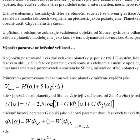
(zpětně, dopředu) se poloha těles pravidelně mění v intervalu den, měsíc nebo ro
Dráhové elementy kosmických těles ve Sluneční soustavě se vlivem gravitace Jup
závislé na mnoha faktorech - zejména na přesnosti, jakou požadujeme. Planetka se
obecně určit. Chyba narůstá s časem.
U přísluní a odsluní se zobrazuje vzdálenost objektu od Slunce, rychlost a od
zákon a planetku modelujeme jako kouli v termodynamické rovnováze. Absorpce 
Výpočet pozorované hvězdné velikosti …
K výpočtu pozorované hvězdné velikosti planetky je použit tzv. HG-systém, kd
fázovém úhlu, a
G
je fázový parametr, který souvisí s efektem zjasnění v opozic
úhel mezi směrem k pozorovateli a směrem ke Slunci, měřený od středu planetky. 
Průměrnou pozorovanou hvězdnou velikost planetky můžeme vyjádřit jako
,
kde
r
je vzdálenost planetky od Slunce,
Δ
je její vzdálenost od Země a
H
(
α
) je r
,
přičemž fázový parametr
G
slouží jako váhový parametr dvou fázových funkcí
Φ
,
i
= 1, 2,
kde