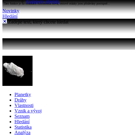
Katalogy objektů
Tato funkce je na stránkách Astronomia nová, testové otázky jsou přidávány postupně...
Novinky
Hledání
Zadejte text, který chcete hledat
Planetky
Dráhy
Vlastnosti
Vznik a vývoj
Seznam
Hledání
Statistika
Analýza