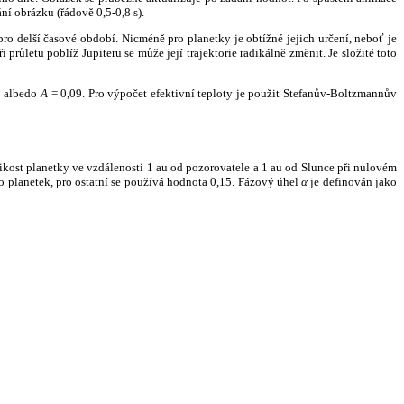
ní obrázku (řádově 0,5-0,8 s).
ro delší časové období. Nicméně pro planetky je obtížné jejich určení, neboť je
růletu poblíž Jupiteru se může její trajektorie radikálně změnit. Je složité toto
o albedo
A
= 0,09. Pro výpočet efektivní teploty je použit Stefanův-Boltzmannův
kost planetky ve vzdálenosti 1 au od pozorovatele a 1 au od Slunce při nulovém
planetek, pro ostatní se používá hodnota 0,15. Fázový úhel
α
je definován jako