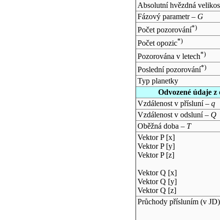
Absolutní hvězdná velikos
Fázový parametr –
G
*)
Počet pozorování
*)
Počet opozic
*)
Pozorována v letech
*)
Poslední pozorování
Typ planetky
Odvozené údaje z 
Vzdálenost v přísluní –
q
Vzdálenost v odsluní –
Q
Oběžná doba –
T
Vektor P [x]
Vektor P [y]
Vektor P [z]
Vektor Q [x]
Vektor Q [y]
Vektor Q [z]
Průchody přísluním (v
JD
)