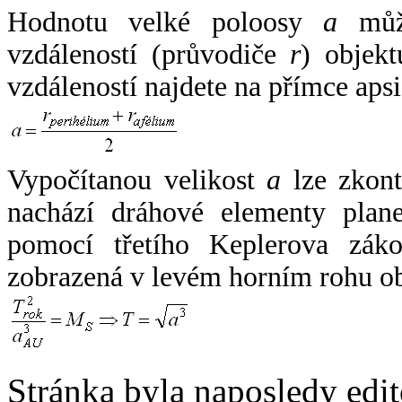
Hodnotu velké poloosy
a
může
vzdáleností (průvodiče
r
) objekt
vzdáleností najdete na přímce apsi
Vypočítanou velikost
a
lze zkont
nachází dráhové elementy plane
pomocí třetího Keplerova zák
zobrazená v levém horním rohu o
Stránka byla naposledy edi