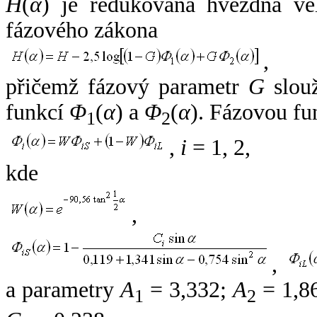
H
(
α
) je redukovaná hvězdná vel
fázového zákona
,
přičemž fázový parametr
G
slouž
funkcí
Φ
(
α
) a
Φ
(
α
). Fázovou fu
1
2
,
i
= 1, 2,
kde
,
,
a parametry
A
= 3,332;
A
= 1,8
1
2