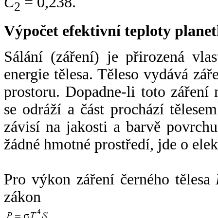
C
= 0,238.
2
Výpočet efektivní teploty plan
Sálání (záření) je přirozená vla
energie tělesa. Těleso vydává zá
prostoru. Dopadne-li toto záření n
se odráží a část prochází tělesem
závisí na jakosti a barvě povrch
žádné hmotné prostředí, jde o ele
Pro výkon záření černého tělesa
zákon