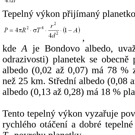
Tepelný výkon přijímaný planetko
,
kde
A
je Bondovo albedo, uvaž
odrazivosti) planetek se obecně
albedo (0,02 až 0,07) má 78 % z
než 25 km. Střední albedo (0,08 
albedo (0,13 až 0,28) má 18 % pla
Tento tepelný výkon vyzařuje po
rychlého otáčení a dobré tepelné