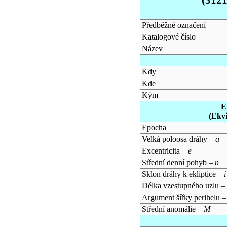
Předběžné označení
Katalogové číslo
Název
Kdy
Kde
Kým
E
(Ekv
Epocha
Velká poloosa dráhy –
a
Excentricita –
e
Střední denní pohyb –
n
Sklon dráhy k ekliptice –
i
Délka vzestupného uzlu –
Argument šířky perihelu 
Střední anomálie –
M