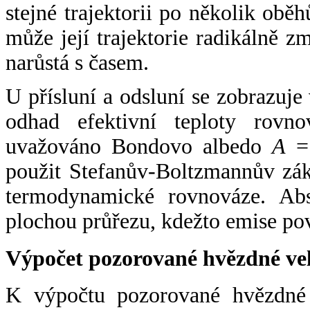
stejné trajektorii po několik oběh
může její trajektorie radikálně zm
narůstá s časem.
U přísluní a odsluní se zobrazuje
odhad efektivní teploty rovno
uvažováno Bondovo albedo
A
= 
použit Stefanův-Boltzmannův zák
termodynamické rovnováze. Abs
plochou průřezu, kdežto emise po
Výpočet pozorované hvězdné ve
K výpočtu pozorované hvězdné v