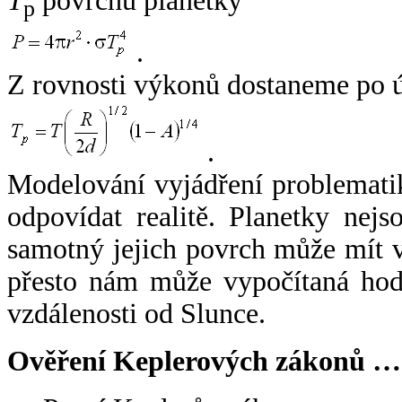
T
povrchu planetky
p
.
Z rovnosti výkonů dostaneme po 
.
Modelování vyjádření problemati
odpovídat realitě. Planetky nejso
samotný jejich povrch může mít v
přesto nám může vypočítaná hodn
vzdálenosti od Slunce.
Ověření Keplerových zákonů …