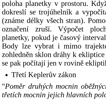
poloha planetky v prostoru. Kdy
dokreslí se trojúhelník a vypoč
(známe délky všech stran). Pomo
označení zruší. Výpočet ploch
planetky, pokud je časový interval
Body lze vybrat i mimo trajekto
zohledněn sklon dráhy k ekliptice
se pak počítají jen v rovině eklipti
Třetí Keplerův zákon
"
Poměr druhých mocnin oběžných
třetích mocnin jejich hlavních pol