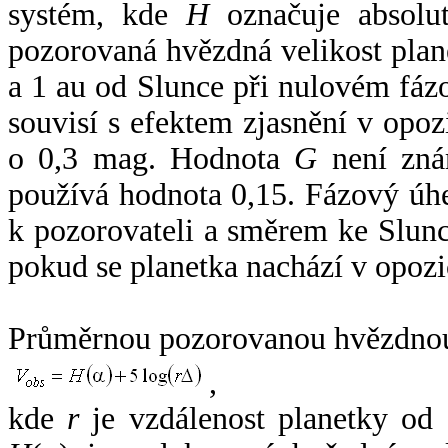
systém, kde
H
označuje absolut
pozorovaná hvězdná velikost plan
a 1 au od Slunce při nulovém fá
souvisí s efektem zjasnění v opoz
o 0,3 mag. Hodnota
G
není zná
používá hodnota 0,15. Fázový úh
k pozorovateli a směrem ke Slunc
pokud se planetka nachází v opozi
Průměrnou pozorovanou hvězdnou 
,
kde
r
je vzdálenost planetky od