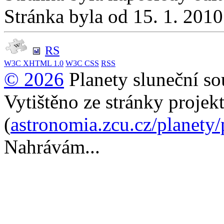
Stránka byla od 15. 1. 201
RS
W3C
XHTML 1.0
W3C
CSS
RSS
© 2026
Planety sluneční so
Vytištěno ze stránky projek
(
astronomia.zcu.cz/planety
Nahrávám...