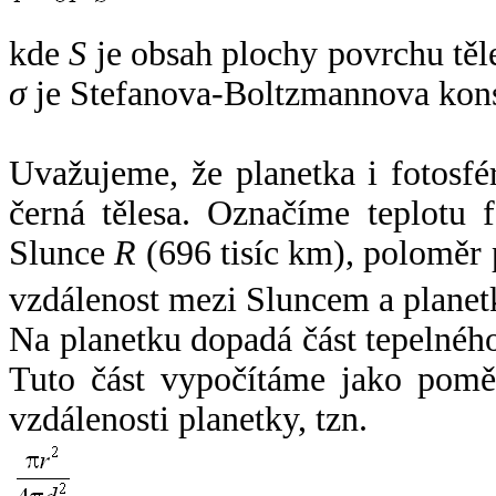
kde
S
je obsah plochy povrchu těl
σ
je Stefanova-Boltzmannova kons
Uvažujeme, že planetka i fotosfér
černá tělesa. Označíme teplotu 
Slunce
R
(696 tisíc km), poloměr
vzdálenost mezi Sluncem a plane
Na planetku dopadá část tepelnéh
Tuto část vypočítáme jako pomě
vzdálenosti planetky, tzn.