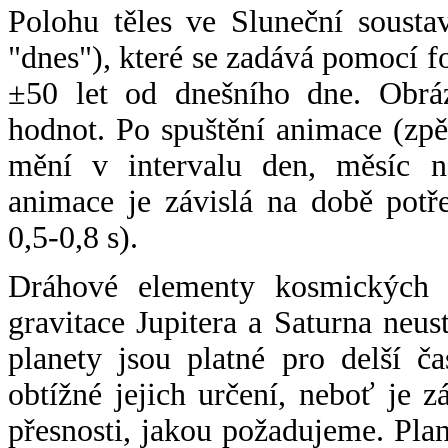
Polohu těles ve Sluneční sousta
"dnes"), které se zadává pomocí 
±50 let od dnešního dne. Obráz
hodnot. Po spuštění animace (zpě
mění v intervalu den, měsíc ne
animace je závislá na době potř
0,5-0,8 s).
Dráhové elementy kosmických t
gravitace Jupitera a Saturna neu
planety jsou platné pro delší č
obtížné jejich určení, neboť je 
přesnosti, jakou požadujeme. Pla