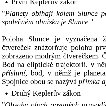
První Keplerův zákon
"
Planety obíhají kolem Slunce p
společném ohnisku je Slunce.
"
Poloha Slunce je vyznačena 
čtvereček znázorňuje polohu pr
zobrazeno modrým čtverečkem. Če
Bod na eliptické trajektorii, v n
přísluní
, bod, v němž je planet
Spojnice obou se nazývá
přímka a
Druhý Keplerův zákon
"
Obsahy ploch opsaných průvodič