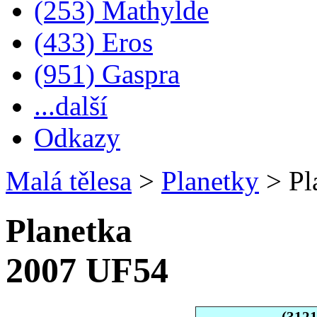
(253) Mathylde
(433) Eros
(951) Gaspra
...další
Odkazy
Malá tělesa
>
Planetky
>
Pl
Planetka
2007 UF54
(312