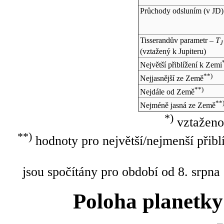
Průchody odsluním (v
JD
)
Tisserandův parametr –
T
J
(vztažený k Jupiteru)
Největší přiblížení k Zemi
**)
Nejjasnější ze Země
**)
Nejdále od Země
**
Nejméně jasná ze Země
*)
vztaženo
**)
hodnoty pro největší/nejmenší přibl
jsou spočítány pro období od 8. srpna
Poloha planetky