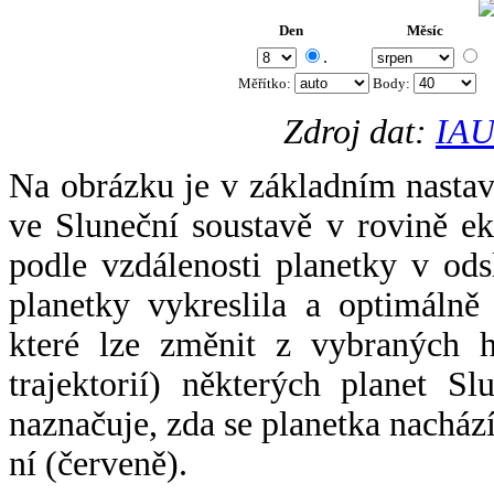
Den
Měsíc
.
Měřítko:
Body
:
Zdroj dat:
IAU
Na obrázku je v základním nastav
ve Sluneční soustavě v rovině ek
podle vzdálenosti planetky v odsl
planetky vykreslila a optimálně
které lze změnit z vybraných h
trajektorií) některých planet Sl
naznačuje, zda se planetka nacház
ní (červeně).