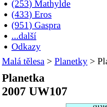
(253) Mathylde
(433) Eros
(951) Gaspra
...další
Odkazy
Malá tělesa
>
Planetky
>
Pl
Planetka
2007 UW107
(3121