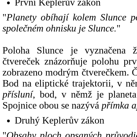
První Keplerův zákon
"
Planety obíhají kolem Slunce p
společném ohnisku je Slunce.
"
Poloha Slunce je vyznačena 
čtvereček znázorňuje polohu pr
zobrazeno modrým čtverečkem. Če
Bod na eliptické trajektorii, v n
přísluní
, bod, v němž je planet
Spojnice obou se nazývá
přímka a
Druhý Keplerův zákon
"
Obsahy ploch opsaných průvodič