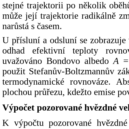
stejné trajektorii po několik oběh
může její trajektorie radikálně zm
narůstá s časem.
U přísluní a odsluní se zobrazuje
odhad efektivní teploty rovno
uvažováno Bondovo albedo
A
= 
použit Stefanův-Boltzmannův zák
termodynamické rovnováze. Abs
plochou průřezu, kdežto emise po
Výpočet pozorované hvězdné ve
K výpočtu pozorované hvězdné v