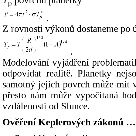
T
povrchu planetky
p
.
Z rovnosti výkonů dostaneme po 
.
Modelování vyjádření problemati
odpovídat realitě. Planetky nejso
samotný jejich povrch může mít v
přesto nám může vypočítaná hodn
vzdálenosti od Slunce.
Ověření Keplerových zákonů …