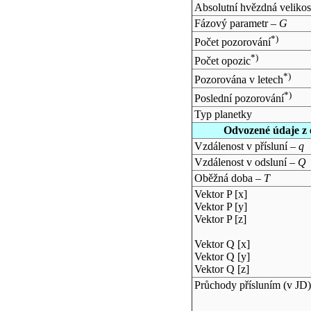
Absolutní hvězdná velikos
Fázový parametr –
G
*)
Počet pozorování
*)
Počet opozic
*)
Pozorována v letech
*)
Poslední pozorování
Typ planetky
Odvozené údaje z 
Vzdálenost v přísluní –
q
Vzdálenost v odsluní –
Q
Oběžná doba –
T
Vektor P [x]
Vektor P [y]
Vektor P [z]
Vektor Q [x]
Vektor Q [y]
Vektor Q [z]
Průchody přísluním (v
JD
)