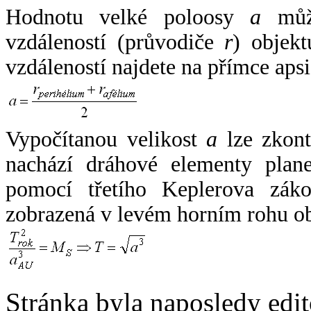
Hodnotu velké poloosy
a
může
vzdáleností (průvodiče
r
) objekt
vzdáleností najdete na přímce apsi
Vypočítanou velikost
a
lze zkont
nachází dráhové elementy plane
pomocí třetího Keplerova zák
zobrazená v levém horním rohu o
Stránka byla naposledy edi