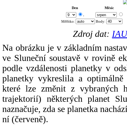
Den
Měsíc
.
Měřítko:
Body
:
Zdroj dat:
IAU
Na obrázku je v základním nastav
ve Sluneční soustavě v rovině ek
podle vzdálenosti planetky v odsl
planetky vykreslila a optimálně
které lze změnit z vybraných h
trajektorií) některých planet Sl
naznačuje, zda se planetka nacház
ní (červeně).