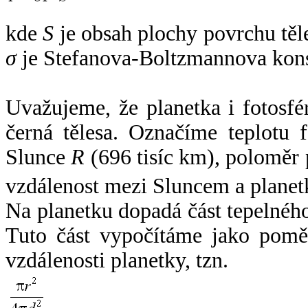
kde
S
je obsah plochy povrchu těl
σ
je Stefanova-Boltzmannova kons
Uvažujeme, že planetka i fotosfér
černá tělesa. Označíme teplotu 
Slunce
R
(696 tisíc km), poloměr
vzdálenost mezi Sluncem a plane
Na planetku dopadá část tepelnéh
Tuto část vypočítáme jako pomě
vzdálenosti planetky, tzn.