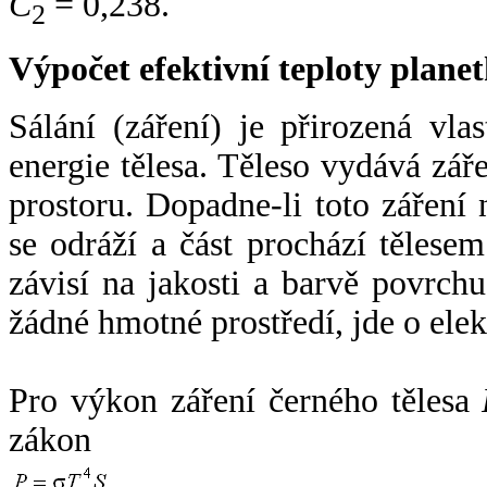
C
= 0,238.
2
Výpočet efektivní teploty plan
Sálání (záření) je přirozená vla
energie tělesa. Těleso vydává zá
prostoru. Dopadne-li toto záření n
se odráží a část prochází tělesem
závisí na jakosti a barvě povrch
žádné hmotné prostředí, jde o ele
Pro výkon záření černého tělesa
zákon