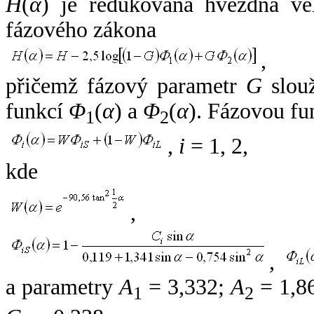
H
(
α
) je redukovaná hvězdná vel
fázového zákona
,
přičemž fázový parametr
G
slouž
funkcí
Φ
(
α
) a
Φ
(
α
). Fázovou fu
1
2
,
i
= 1, 2,
kde
,
,
a parametry
A
= 3,332;
A
= 1,8
1
2