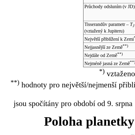
Průchody odsluním (v
JD
)
Tisserandův parametr –
T
J
(vztažený k Jupiteru)
Největší přiblížení k Zemi
**)
Nejjasnější ze Země
**)
Nejdále od Země
**
Nejméně jasná ze Země
*)
vztaženo
**)
hodnoty pro největší/nejmenší přibl
jsou spočítány pro období od 9. srpna
Poloha planetky