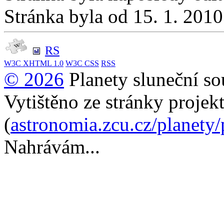
Stránka byla od 15. 1. 201
RS
W3C
XHTML 1.0
W3C
CSS
RSS
© 2026
Planety sluneční so
Vytištěno ze stránky projek
(
astronomia.zcu.cz/planety
Nahrávám...