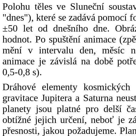
Polohu těles ve Sluneční sousta
"dnes"), které se zadává pomocí 
±50 let od dnešního dne. Obráz
hodnot. Po spuštění animace (zpě
mění v intervalu den, měsíc ne
animace je závislá na době potř
0,5-0,8 s).
Dráhové elementy kosmických t
gravitace Jupitera a Saturna neu
planety jsou platné pro delší č
obtížné jejich určení, neboť je 
přesnosti, jakou požadujeme. Pla