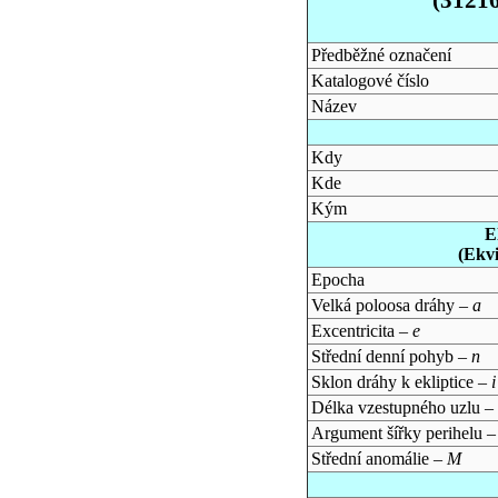
Předběžné označení
Katalogové číslo
Název
Kdy
Kde
Kým
E
(Ekv
Epocha
Velká poloosa dráhy –
a
Excentricita –
e
Střední denní pohyb –
n
Sklon dráhy k ekliptice –
i
Délka vzestupného uzlu –
Argument šířky perihelu 
Střední anomálie –
M