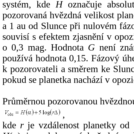
systém, kde
H
označuje absolut
pozorovaná hvězdná velikost plan
a 1 au od Slunce při nulovém fá
souvisí s efektem zjasnění v opoz
o 0,3 mag. Hodnota
G
není zná
používá hodnota 0,15. Fázový úh
k pozorovateli a směrem ke Slunc
pokud se planetka nachází v opozi
Průměrnou pozorovanou hvězdnou 
,
kde
r
je vzdálenost planetky od