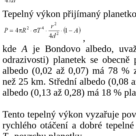
Tepelný výkon přijímaný planetko
,
kde
A
je Bondovo albedo, uvaž
odrazivosti) planetek se obecně
albedo (0,02 až 0,07) má 78 % z
než 25 km. Střední albedo (0,08 
albedo (0,13 až 0,28) má 18 % pla
Tento tepelný výkon vyzařuje po
rychlého otáčení a dobré tepelné