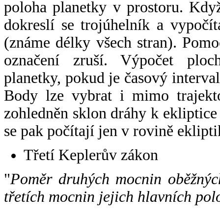
poloha planetky v prostoru. Kdy
dokreslí se trojúhelník a vypoč
(známe délky všech stran). Pomo
označení zruší. Výpočet ploch
planetky, pokud je časový interval
Body lze vybrat i mimo trajekto
zohledněn sklon dráhy k ekliptice
se pak počítají jen v rovině eklipti
Třetí Keplerův zákon
"
Poměr druhých mocnin oběžných
třetích mocnin jejich hlavních pol