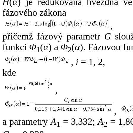
H
(
α
) je redukovaná hvězdná vel
fázového zákona
,
přičemž fázový parametr
G
slouž
funkcí
Φ
(
α
) a
Φ
(
α
). Fázovou fu
1
2
,
i
= 1, 2,
kde
,
,
a parametry
A
= 3,332;
A
= 1,8
1
2