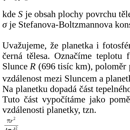
kde
S
je obsah plochy povrchu těl
σ
je Stefanova-Boltzmannova kons
Uvažujeme, že planetka i fotosfér
černá tělesa. Označíme teplotu 
Slunce
R
(696 tisíc km), poloměr
vzdálenost mezi Sluncem a plane
Na planetku dopadá část tepelnéh
Tuto část vypočítáme jako pomě
vzdálenosti planetky, tzn.