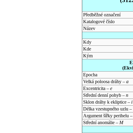
Předběžné označení
Katalogové číslo
Název
Kdy
Kde
Kým
E
(Ekv
Epocha
Velká poloosa dráhy –
a
Excentricita –
e
Střední denní pohyb –
n
Sklon dráhy k ekliptice –
i
Délka vzestupného uzlu –
Argument šířky perihelu 
Střední anomálie –
M