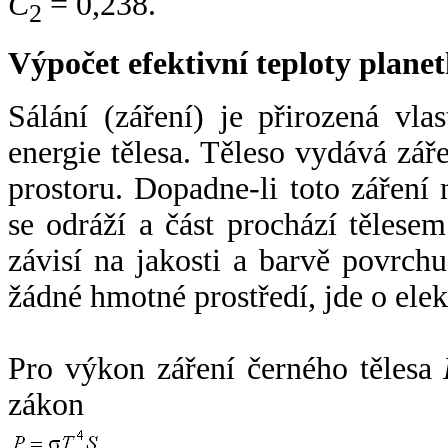
C
= 0,238.
2
Výpočet efektivní teploty plan
Sálání (záření) je přirozená vla
energie tělesa. Těleso vydává zá
prostoru. Dopadne-li toto záření n
se odráží a část prochází tělesem
závisí na jakosti a barvě povrch
žádné hmotné prostředí, jde o ele
Pro výkon záření černého tělesa
zákon