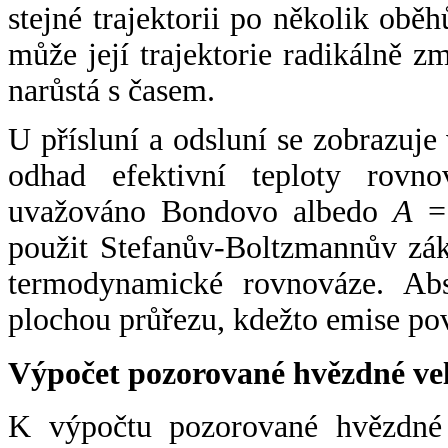
stejné trajektorii po několik oběh
může její trajektorie radikálně zm
narůstá s časem.
U přísluní a odsluní se zobrazuje
odhad efektivní teploty rovno
uvažováno Bondovo albedo
A
= 
použit Stefanův-Boltzmannův zák
termodynamické rovnováze. Abs
plochou průřezu, kdežto emise po
Výpočet pozorované hvězdné ve
K výpočtu pozorované hvězdné v