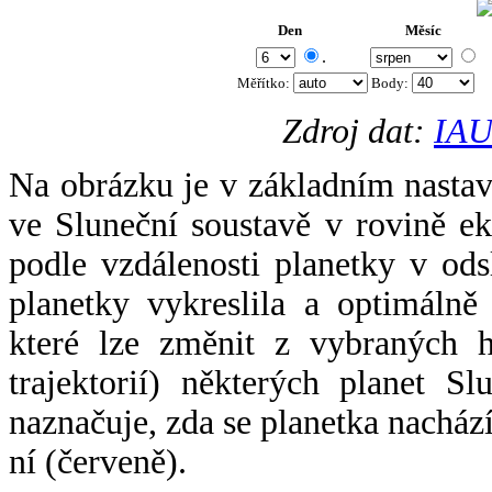
Den
Měsíc
.
Měřítko:
Body
:
Zdroj dat:
IAU
Na obrázku je v základním nastav
ve Sluneční soustavě v rovině ek
podle vzdálenosti planetky v odsl
planetky vykreslila a optimálně
které lze změnit z vybraných h
trajektorií) některých planet Sl
naznačuje, zda se planetka nacház
ní (červeně).