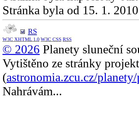
Stránka byla od 15. 1. 201
RS
W3C
XHTML 1.0
W3C
CSS
RSS
© 2026
Planety sluneční so
Vytištěno ze stránky projek
(
astronomia.zcu.cz/planety
Nahrávám...