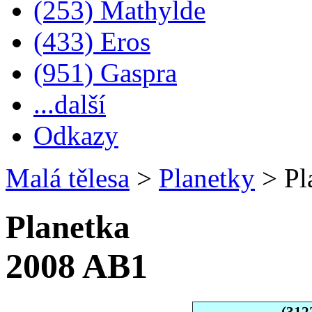
(253) Mathylde
(433) Eros
(951) Gaspra
...další
Odkazy
Malá tělesa
>
Planetky
>
Pl
Planetka
2008 AB1
(312