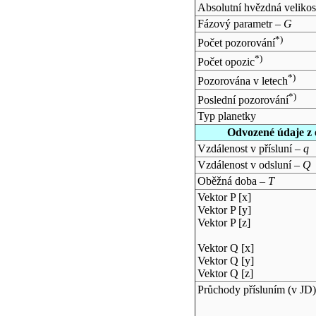
Absolutní hvězdná velikos
Fázový parametr –
G
*)
Počet pozorování
*)
Počet opozic
*)
Pozorována v letech
*)
Poslední pozorování
Typ planetky
Odvozené údaje z 
Vzdálenost v přísluní –
q
Vzdálenost v odsluní –
Q
Oběžná doba –
T
Vektor P [x]
Vektor P [y]
Vektor P [z]
Vektor Q [x]
Vektor Q [y]
Vektor Q [z]
Průchody přísluním (v
JD
)