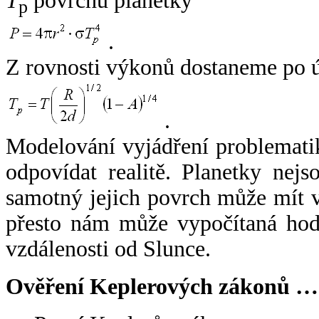
T
povrchu planetky
p
.
Z rovnosti výkonů dostaneme po 
.
Modelování vyjádření problemati
odpovídat realitě. Planetky nejso
samotný jejich povrch může mít v
přesto nám může vypočítaná hodn
vzdálenosti od Slunce.
Ověření Keplerových zákonů …