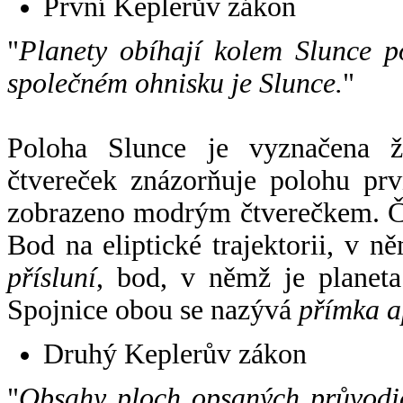
První Keplerův zákon
"
Planety obíhají kolem Slunce p
společném ohnisku je Slunce.
"
Poloha Slunce je vyznačena 
čtvereček znázorňuje polohu pr
zobrazeno modrým čtverečkem. Če
Bod na eliptické trajektorii, v n
přísluní
, bod, v němž je planet
Spojnice obou se nazývá
přímka a
Druhý Keplerův zákon
"
Obsahy ploch opsaných průvodič