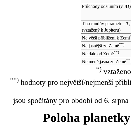
Průchody odsluním (v
JD
)
Tisserandův parametr –
T
J
(vztažený k Jupiteru)
Největší přiblížení k Zemi
**)
Nejjasnější ze Země
**)
Nejdále od Země
**
Nejméně jasná ze Země
*)
vztaženo
**)
hodnoty pro největší/nejmenší přibl
jsou spočítány pro období od 6. srpna
Poloha planetky