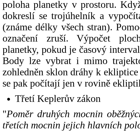
poloha planetky v prostoru. Kdy
dokreslí se trojúhelník a vypoč
(známe délky všech stran). Pomo
označení zruší. Výpočet ploch
planetky, pokud je časový interval
Body lze vybrat i mimo trajekto
zohledněn sklon dráhy k ekliptice
se pak počítají jen v rovině eklipti
Třetí Keplerův zákon
"
Poměr druhých mocnin oběžných
třetích mocnin jejich hlavních pol