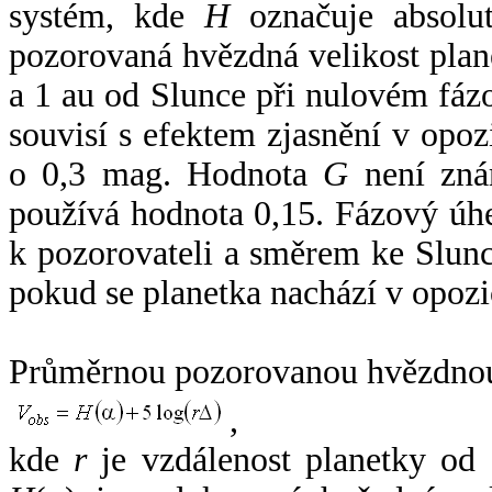
systém, kde
H
označuje absolut
pozorovaná hvězdná velikost plan
a 1 au od Slunce při nulovém fá
souvisí s efektem zjasnění v opoz
o 0,3 mag. Hodnota
G
není zná
používá hodnota 0,15. Fázový úh
k pozorovateli a směrem ke Slunc
pokud se planetka nachází v opozi
Průměrnou pozorovanou hvězdnou 
,
kde
r
je vzdálenost planetky od