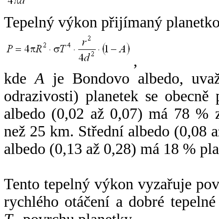
Tepelný výkon přijímaný planetko
,
kde
A
je Bondovo albedo, uvaž
odrazivosti) planetek se obecně
albedo (0,02 až 0,07) má 78 % z
než 25 km. Střední albedo (0,08 
albedo (0,13 až 0,28) má 18 % pla
Tento tepelný výkon vyzařuje po
rychlého otáčení a dobré tepelné