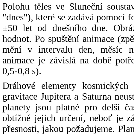
Polohu těles ve Sluneční sousta
"dnes"), které se zadává pomocí 
±50 let od dnešního dne. Obráz
hodnot. Po spuštění animace (zpě
mění v intervalu den, měsíc ne
animace je závislá na době potř
0,5-0,8 s).
Dráhové elementy kosmických t
gravitace Jupitera a Saturna neu
planety jsou platné pro delší č
obtížné jejich určení, neboť je 
přesnosti, jakou požadujeme. Pla