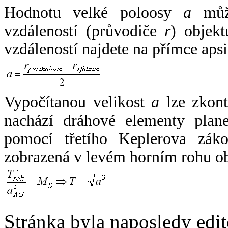
Hodnotu velké poloosy
a
může
vzdáleností (průvodiče
r
) objekt
vzdáleností najdete na přímce apsi
Vypočítanou velikost
a
lze zkont
nachází dráhové elementy plane
pomocí třetího Keplerova zák
zobrazená v levém horním rohu o
Stránka byla naposledy edi