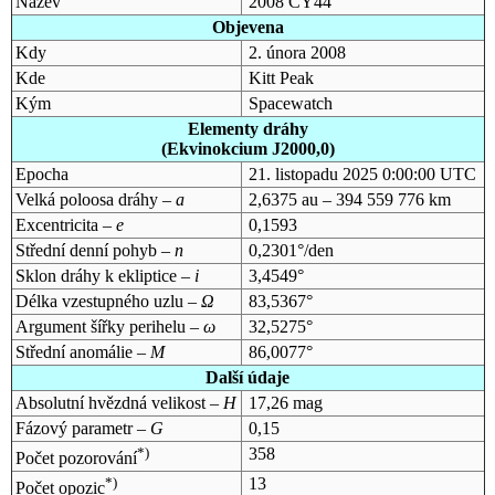
Název
2008 CY44
Objevena
Kdy
2. února 2008
Kde
Kitt Peak
Kým
Spacewatch
Elementy dráhy
(Ekvinokcium J2000,0)
Epocha
21. listopadu 2025 0:00:00 UTC
Velká poloosa dráhy –
a
2,6375 au – 394 559 776 km
Excentricita –
e
0,1593
Střední denní pohyb –
n
0,2301°/den
Sklon dráhy k ekliptice –
i
3,4549°
Délka vzestupného uzlu –
Ω
83,5367°
Argument šířky perihelu –
ω
32,5275°
Střední anomálie –
M
86,0077°
Další údaje
Absolutní hvězdná velikost –
H
17,26 mag
Fázový parametr –
G
0,15
*)
358
Počet pozorování
*)
13
Počet opozic