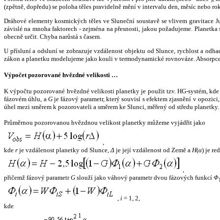
(zpětně, dopředu) se poloha těles pravidelně mění v intervalu den, měsíc nebo ro
Dráhové elementy kosmických těles ve Sluneční soustavě se vlivem gravitace Jup
závislé na mnoha faktorech - zejména na přesnosti, jakou požadujeme. Planetka se
obecně určit. Chyba narůstá s časem.
U přísluní a odsluní se zobrazuje vzdálenost objektu od Slunce, rychlost a od
zákon a planetku modelujeme jako kouli v termodynamické rovnováze. Absorpce 
Výpočet pozorované hvězdné velikosti …
K výpočtu pozorované hvězdné velikosti planetky je použit tzv. HG-systém, kd
fázovém úhlu, a
G
je fázový parametr, který souvisí s efektem zjasnění v opozic
úhel mezi směrem k pozorovateli a směrem ke Slunci, měřený od středu planetky. 
Průměrnou pozorovanou hvězdnou velikost planetky můžeme vyjádřit jako
,
kde
r
je vzdálenost planetky od Slunce,
Δ
je její vzdálenost od Země a
H
(
α
) je r
,
přičemž fázový parametr
G
slouží jako váhový parametr dvou fázových funkcí
Φ
,
i
= 1, 2,
kde