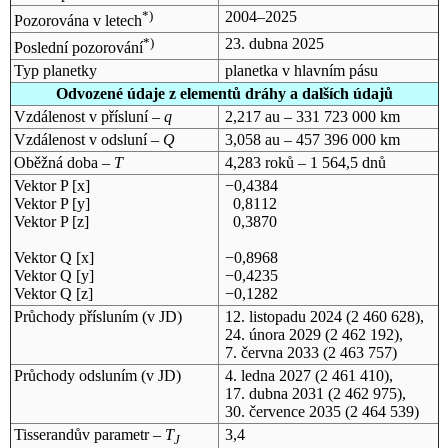
*)
2004–2025
Pozorována v letech
*)
23. dubna 2025
Poslední pozorování
Typ planetky
planetka v hlavním pásu
Odvozené údaje z elementů dráhy a dalších údajů
Vzdálenost v přísluní –
q
2,217 au – 331 723 000 km
Vzdálenost v odsluní –
Q
3,058 au – 457 396 000 km
Oběžná doba –
T
4,283 roků – 1 564,5 dnů
Vektor P [x]
−0,4384
Vektor P [y]
0,8112
Vektor P [z]
0,3870
Vektor Q [x]
−0,8968
Vektor Q [y]
−0,4235
Vektor Q [z]
−0,1282
Průchody přísluním (v
JD
)
12. listopadu 2024
(2 460 628),
24. února 2029
(2 462 192),
7. června 2033
(2 463 757)
Průchody odsluním (v
JD
)
4. ledna 2027
(2 461 410),
17. dubna 2031
(2 462 975),
30. července 2035
(2 464 539)
Tisserandův parametr –
T
3,4
J