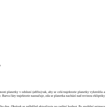
e
i planetky v odsluní (aféliu) tak, aby se celá trajektorie planetky vykreslila a
. Barva čáry trajektorie naznačuje, zda se planetka nachází nad rovinou ekliptiky
ního dne. Obrázek se průběžně aktualizuje po zadání hodnot. Po spuštění animace