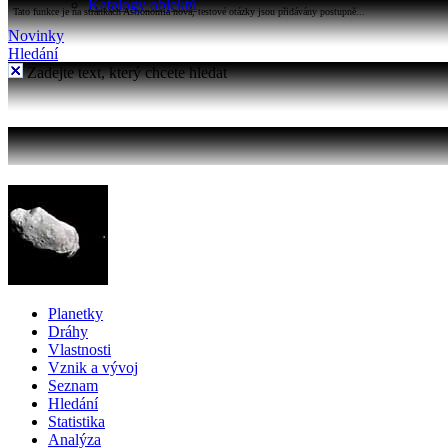
Katalogy objektů
Tato funkce je na stránkách Astronomia nová, testové otázky jsou přidávány postupně...
Novinky
Hledání
Zadejte text, který chcete hledat
Planetky
Dráhy
Vlastnosti
Vznik a vývoj
Seznam
Hledání
Statistika
Analýza