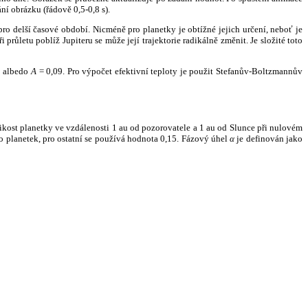
ní obrázku (řádově 0,5-0,8 s).
ro delší časové období. Nicméně pro planetky je obtížné jejich určení, neboť je
růletu poblíž Jupiteru se může její trajektorie radikálně změnit. Je složité toto
o albedo
A
= 0,09. Pro výpočet efektivní teploty je použit Stefanův-Boltzmannův
kost planetky ve vzdálenosti 1 au od pozorovatele a 1 au od Slunce při nulovém
planetek, pro ostatní se používá hodnota 0,15. Fázový úhel
α
je definován jako