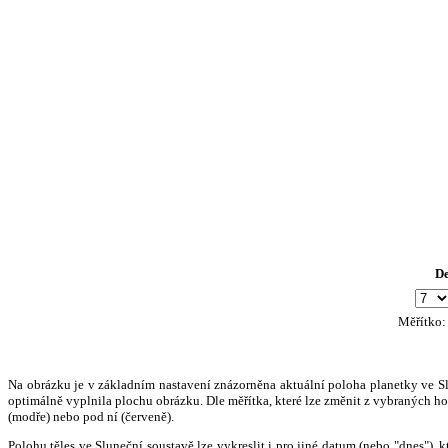
D
Měřítko
Na obrázku je v základním nastavení znázorněna aktuální poloha planetky ve Slun
optimálně vyplnila plochu obrázku. Dle měřítka, které lze změnit z vybraných hod
(modře) nebo pod ní (červeně).
Polohu těles ve Sluneční soustavě lze vykreslit i pro jiné datum (nebo "dnes")