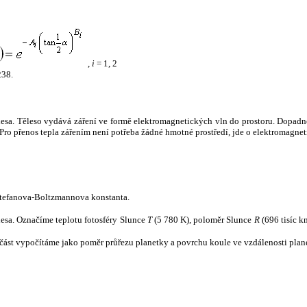
,
i
= 1, 2
238.
tělesa. Těleso vydává záření ve formě elektromagnetických vln do prostoru. Dopadne-l
u. Pro přenos tepla zářením není potřeba žádné hmotné prostředí, jde o elektromagnet
tefanova-Boltzmannova konstanta.
tělesa. Označíme teplotu fotosféry Slunce
T
(5 780 K), poloměr Slunce
R
(696 tisíc k
část vypočítáme jako poměr průřezu planetky a povrchu koule ve vzdálenosti plane