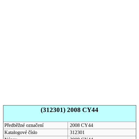
(312301) 2008 CY44
Předběžné označení
2008 CY44
Katalogové číslo
312301