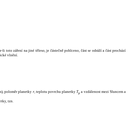
i toto záření na jiné těleso, je částečně pohlceno, část se odráží a část prochází
ické vlnění.
m), poloměr planetky
r
, teplotu povrchu planetky
T
a vzdálenost mezi Sluncem a
p
tky, tzn.