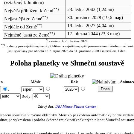
(vztažený k Jupiteru)
**)
23. ledna 2042
(1,24 au)
Největší přiblížení k Zemi
**)
30. prosince 2028
(19,6 mag)
Nejjasnější ze Země
**)
19. ledna 2027
(4,04 au)
Nejdále od Země
**)
17. března 2044
(23,3 mag)
Nejméně jasná ze Země
*)
vztaženo k 25. května 2026;
**)
hodnoty pro největší/nejmenší přiblížení a nejnižší/nejvyšší pozorovanou hvězdnou velikost
jsou spočítány pro období od 7. srpna 2026 do 31. prosince 2050 s intervalem 1 den.
Poloha planetky ve Sluneční soustavě
en
Měsíc
Rok
Animac
.
:
Body
:
Zdroj dat:
IAU Minor Planet Center
eční soustavě v rovině ekliptiky. Měřítko je zvoleno automaticky podle vzdálenost
not, je vykreslena i poloha (včetně trajektorií) některých planet Sluneční soustavy
, které se zadává pomocí formuláře pod obrázkem. Lze zadat datum ±50 let od dneš