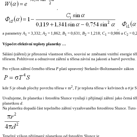
,
,
a parametry
A
= 3,332;
A
= 1,862;
B
= 0,631;
B
= 1,218;
C
= 0,986 a
C
= 0,
1
2
1
2
1
2
Výpočet efektivní teploty planetky …
Sálání (záření) je přirozená vlastnost těles, souvisí se změnami vnitřní energie 
tělesem. Pohltivost a odrazivost záření u tělesa závisí na jakosti a barvě povrch
Pro výkon záření černého tělesa
P
platí upravený Stefanův-Boltzmannův zákon
2
kde
S
je obsah plochy povrchu tělesa v m
,
T
je teplota tělesa v kelvinech a
σ
je S
Uvažujeme, že planetka i fotosféra Slunce vysílají i přijímají záření jako černá 
planetkou
d
.
Na planetku dopadá část tepelného záření vyzařovaného fotosférou Slunce. Tuto 
Tepelný výkon přijímaný planetkou od fotosféry Slunce je