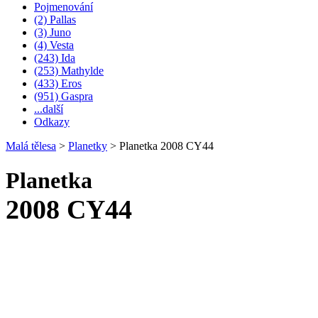
Pojmenování
(2) Pallas
(3) Juno
(4) Vesta
(243) Ida
(253) Mathylde
(433) Eros
(951) Gaspra
...další
Odkazy
Malá tělesa
>
Planetky
>
Planetka 2008 CY44
Planetka
2008 CY44