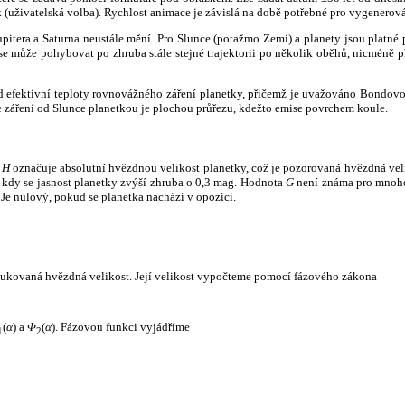
k (uživatelská volba). Rychlost animace je závislá na době potřebné pro vygenerová
itera a Saturna neustále mění. Pro Slunce (potažmo Zemi) a planety jsou platné p
 může pohybovat po zhruba stále stejné trajektorii po několik oběhů, nicméně při p
had efektivní teploty rovnovážného záření planetky, přičemž je uvažováno Bondov
záření od Slunce planetkou je plochou průřezu, kdežto emise povrchem koule.
e
H
označuje absolutní hvězdnou velikost planetky, což je pozorovaná hvězdná veli
i, kdy se jasnost planetky zvýší zhruba o 0,3 mag. Hodnota
G
není známa pro mnoho 
Je nulový, pokud se planetka nachází v opozici.
edukovaná hvězdná velikost. Její velikost vypočteme pomocí fázového zákona
(
α
) a
Φ
(
α
). Fázovou funkci vyjádříme
1
2