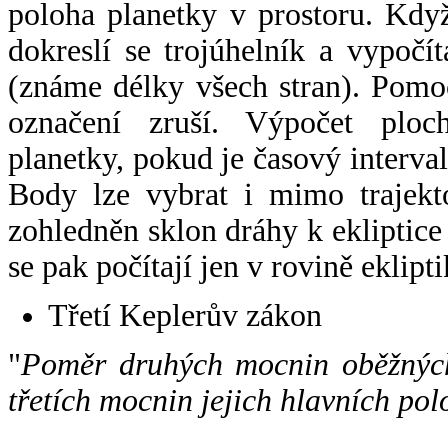
poloha planetky v prostoru. Kdy
dokreslí se trojúhelník a vypoč
(známe délky všech stran). Pomo
označení zruší. Výpočet ploch
planetky, pokud je časový interval
Body lze vybrat i mimo trajekto
zohledněn sklon dráhy k ekliptice
se pak počítají jen v rovině eklipti
Třetí Keplerův zákon
"
Poměr druhých mocnin oběžných
třetích mocnin jejich hlavních pol