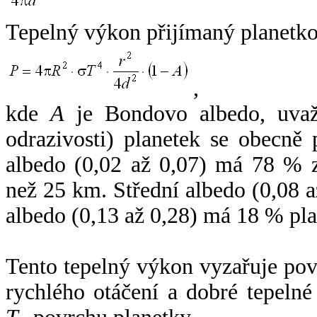
Tepelný výkon přijímaný planetko
,
kde
A
je Bondovo albedo, uvaž
odrazivosti) planetek se obecně
albedo (0,02 až 0,07) má 78 % z
než 25 km. Střední albedo (0,08 
albedo (0,13 až 0,28) má 18 % pla
Tento tepelný výkon vyzařuje po
rychlého otáčení a dobré tepelné