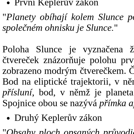
První Keplerův zákon
"
Planety obíhají kolem Slunce p
společném ohnisku je Slunce.
"
Poloha Slunce je vyznačena 
čtvereček znázorňuje polohu pr
zobrazeno modrým čtverečkem. Če
Bod na eliptické trajektorii, v n
přísluní
, bod, v němž je planet
Spojnice obou se nazývá
přímka a
Druhý Keplerův zákon
"
Obsahy ploch opsaných průvodič