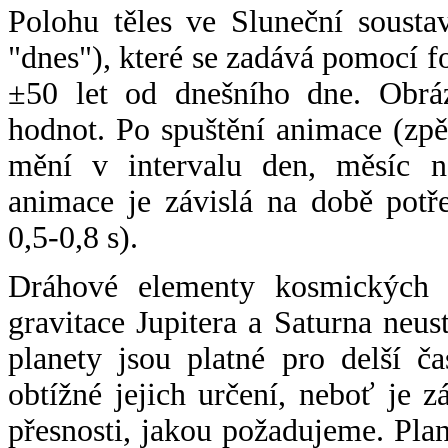
Polohu těles ve Sluneční sousta
"dnes"), které se zadává pomocí 
±50 let od dnešního dne. Obráz
hodnot. Po spuštění animace (zpě
mění v intervalu den, měsíc ne
animace je závislá na době potř
0,5-0,8 s).
Dráhové elementy kosmických t
gravitace Jupitera a Saturna neu
planety jsou platné pro delší č
obtížné jejich určení, neboť je 
přesnosti, jakou požadujeme. Pla