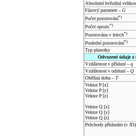
Absolutní hvězdná velikos
Fázový parametr –
G
*)
Počet pozorování
*)
Počet opozic
*)
Pozorována v letech
*)
Poslední pozorování
Typ planetky
Odvozené údaje z 
Vzdálenost v přísluní –
q
Vzdálenost v odsluní –
Q
Oběžná doba –
T
Vektor P [x]
Vektor P [y]
Vektor P [z]
Vektor Q [x]
Vektor Q [y]
Vektor Q [z]
Průchody přísluním (v
JD
)