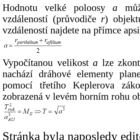
Hodnotu velké poloosy
a
může
vzdáleností (průvodiče
r
) objekt
vzdáleností najdete na přímce apsi
Vypočítanou velikost
a
lze zkont
nachází dráhové elementy plane
pomocí třetího Keplerova zák
zobrazená v levém horním rohu o
Stránka byla naposledy edi