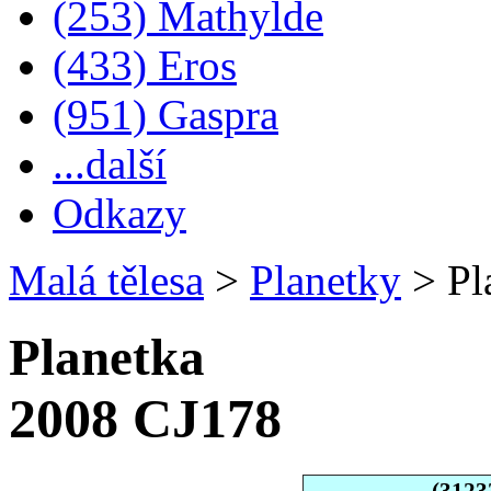
(253) Mathylde
(433) Eros
(951) Gaspra
...další
Odkazy
Malá tělesa
>
Planetky
>
Pl
Planetka
2008 CJ178
(3123