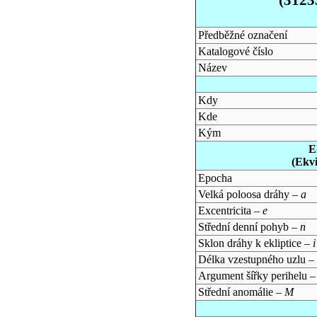
Předběžné označení
Katalogové číslo
Název
Kdy
Kde
Kým
E
(Ekv
Epocha
Velká poloosa dráhy –
a
Excentricita –
e
Střední denní pohyb –
n
Sklon dráhy k ekliptice –
i
Délka vzestupného uzlu –
Argument šířky perihelu 
Střední anomálie –
M