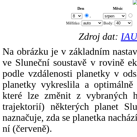
Den
Měsíc
.
Měřítko:
Body
:
Zdroj dat:
IAU
Na obrázku je v základním nastav
ve Sluneční soustavě v rovině ek
podle vzdálenosti planetky v odsl
planetky vykreslila a optimálně
které lze změnit z vybraných h
trajektorií) některých planet Sl
naznačuje, zda se planetka nacház
ní (červeně).