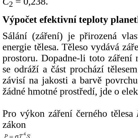
C
= 0,238.
2
Výpočet efektivní teploty plan
Sálání (záření) je přirozená vla
energie tělesa. Těleso vydává zá
prostoru. Dopadne-li toto záření n
se odráží a část prochází tělesem
závisí na jakosti a barvě povrch
žádné hmotné prostředí, jde o ele
Pro výkon záření černého tělesa
zákon