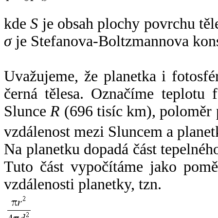
kde
S
je obsah plochy povrchu těl
σ
je Stefanova-Boltzmannova kons
Uvažujeme, že planetka i fotosfér
černá tělesa. Označíme teplotu 
Slunce
R
(696 tisíc km), poloměr
vzdálenost mezi Sluncem a plane
Na planetku dopadá část tepelnéh
Tuto část vypočítáme jako pomě
vzdálenosti planetky, tzn.