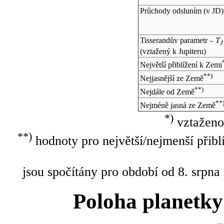
Průchody odsluním (v
JD
)
Tisserandův parametr –
T
J
(vztažený k Jupiteru)
Největší přiblížení k Zemi
**)
Nejjasnější ze Země
**)
Nejdále od Země
**
Nejméně jasná ze Země
*)
vztaženo
**)
hodnoty pro největší/nejmenší přibl
jsou spočítány pro období od 8. srpna
Poloha planetky