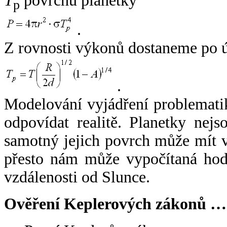
T
povrchu planetky
p
.
Z rovnosti výkonů dostaneme po 
.
Modelování vyjádření problemati
odpovídat realitě. Planetky nejso
samotný jejich povrch může mít v
přesto nám může vypočítaná hodn
vzdálenosti od Slunce.
Ověření Keplerových zákonů …