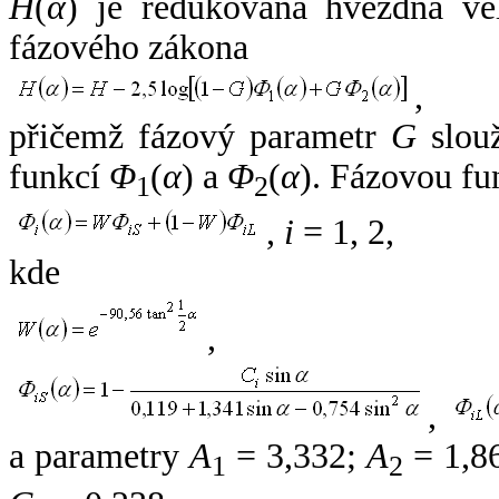
H
(
α
) je redukovaná hvězdná vel
fázového zákona
,
přičemž fázový parametr
G
slouž
funkcí
Φ
(
α
) a
Φ
(
α
). Fázovou fu
1
2
,
i
= 1, 2,
kde
,
,
a parametry
A
= 3,332;
A
= 1,8
1
2