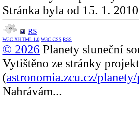
Stránka byla od 15. 1. 201
RS
W3C
XHTML 1.0
W3C
CSS
RSS
© 2026
Planety sluneční so
Vytištěno ze stránky projek
(
astronomia.zcu.cz/planety
Nahrávám...