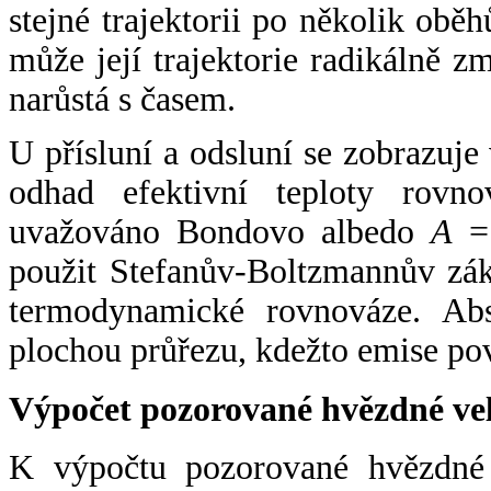
stejné trajektorii po několik oběh
může její trajektorie radikálně zm
narůstá s časem.
U přísluní a odsluní se zobrazuje
odhad efektivní teploty rovno
uvažováno Bondovo albedo
A
= 
použit Stefanův-Boltzmannův zák
termodynamické rovnováze. Abs
plochou průřezu, kdežto emise po
Výpočet pozorované hvězdné ve
K výpočtu pozorované hvězdné v