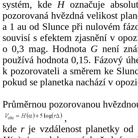
systém, kde
H
označuje absolut
pozorovaná hvězdná velikost plan
a 1 au od Slunce při nulovém fá
souvisí s efektem zjasnění v opoz
o 0,3 mag. Hodnota
G
není zná
používá hodnota 0,15. Fázový úh
k pozorovateli a směrem ke Slunc
pokud se planetka nachází v opozi
Průměrnou pozorovanou hvězdnou 
,
kde
r
je vzdálenost planetky od