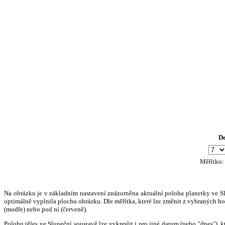
D
Měřítko
Na obrázku je v základním nastavení znázorněna aktuální poloha planetky ve Slun
optimálně vyplnila plochu obrázku. Dle měřítka, které lze změnit z vybraných hod
(modře) nebo pod ní (červeně).
Polohu těles ve Sluneční soustavě lze vykreslit i pro jiné datum (nebo "dnes")