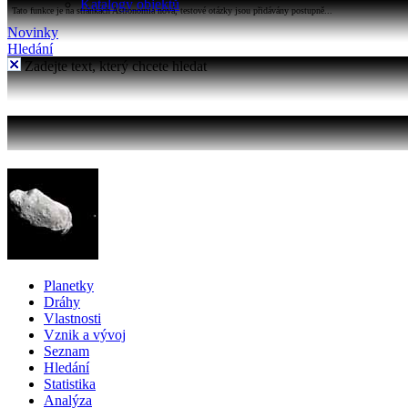
Katalogy objektů
Tato funkce je na stránkách Astronomia nová, testové otázky jsou přidávány postupně...
Novinky
Hledání
Zadejte text, který chcete hledat
Planetky
Dráhy
Vlastnosti
Vznik a vývoj
Seznam
Hledání
Statistika
Analýza