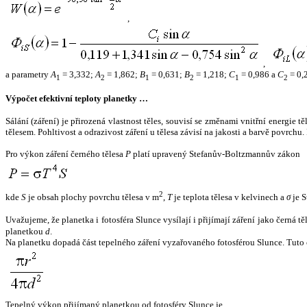
,
,
a parametry
A
= 3,332;
A
= 1,862;
B
= 0,631;
B
= 1,218;
C
= 0,986 a
C
= 0,
1
2
1
2
1
2
Výpočet efektivní teploty planetky …
Sálání (záření) je přirozená vlastnost těles, souvisí se změnami vnitřní energie 
tělesem. Pohltivost a odrazivost záření u tělesa závisí na jakosti a barvě povrch
Pro výkon záření černého tělesa
P
platí upravený Stefanův-Boltzmannův zákon
2
kde
S
je obsah plochy povrchu tělesa v m
,
T
je teplota tělesa v kelvinech a
σ
je S
Uvažujeme, že planetka i fotosféra Slunce vysílají i přijímají záření jako černá 
planetkou
d
.
Na planetku dopadá část tepelného záření vyzařovaného fotosférou Slunce. Tuto 
Tepelný výkon přijímaný planetkou od fotosféry Slunce je