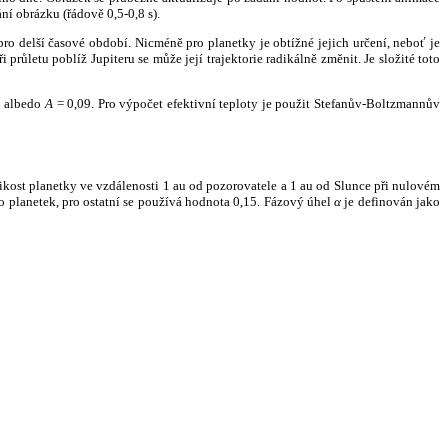
ní obrázku (řádově 0,5-0,8 s).
ro delší časové období. Nicméně pro planetky je obtížné jejich určení, neboť je
růletu poblíž Jupiteru se může její trajektorie radikálně změnit. Je složité toto
o albedo
A
= 0,09. Pro výpočet efektivní teploty je použit Stefanův-Boltzmannův
kost planetky ve vzdálenosti 1 au od pozorovatele a 1 au od Slunce při nulovém
planetek, pro ostatní se používá hodnota 0,15. Fázový úhel
α
je definován jako