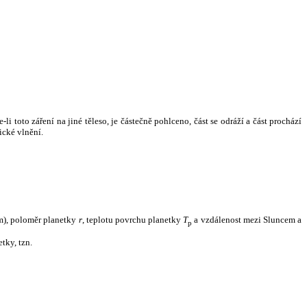
i toto záření na jiné těleso, je částečně pohlceno, část se odráží a část prochází
ické vlnění.
m), poloměr planetky
r
, teplotu povrchu planetky
T
a vzdálenost mezi Sluncem a
p
tky, tzn.