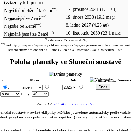
(vztažený k Jupiteru)
**)
17. prosince 2041
(1,11 au)
Největší přiblížení k Zemi
**)
19. února 2038
(19,2 mag)
Nejjasnější ze Země
**)
8. ledna 2027
(4,25 au)
Nejdále od Země
**)
10. listopadu 2039
(23,1 mag)
Nejméně jasná ze Země
*)
vztaženo k 25. května 2026;
**)
hodnoty pro největší/nejmenší přiblížení a nejnižší/nejvyšší pozorovanou hvězdnou velikost
jsou spočítány pro období od 7. srpna 2026 do 31. prosince 2050 s intervalem 1 den.
Poloha planetky ve Sluneční soustavě
en
Měsíc
Rok
Animac
.
:
Body
:
Zdroj dat:
IAU Minor Planet Center
eční soustavě v rovině ekliptiky. Měřítko je zvoleno automaticky podle vzdálenost
not, je vykreslena i poloha (včetně trajektorií) některých planet Sluneční soustavy
, které se zadává pomocí formuláře pod obrázkem. Lze zadat datum ±50 let od dneš