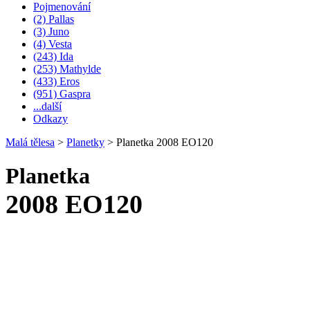
Pojmenování
(2) Pallas
(3) Juno
(4) Vesta
(243) Ida
(253) Mathylde
(433) Eros
(951) Gaspra
...další
Odkazy
Malá tělesa
>
Planetky
>
Planetka 2008 EO120
Planetka
2008 EO120