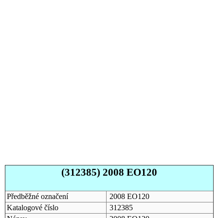
(312385) 2008 EO120
Předběžné označení
2008 EO120
Katalogové číslo
312385