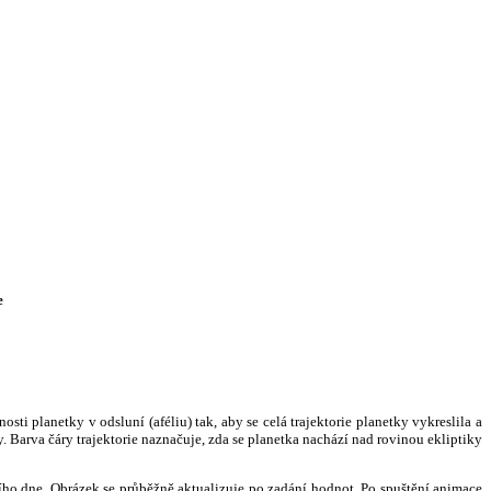
e
i planetky v odsluní (aféliu) tak, aby se celá trajektorie planetky vykreslila a
. Barva čáry trajektorie naznačuje, zda se planetka nachází nad rovinou ekliptiky
ního dne. Obrázek se průběžně aktualizuje po zadání hodnot. Po spuštění animace