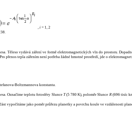
,
i
= 1, 2
238.
tělesa. Těleso vydává záření ve formě elektromagnetických vln do prostoru. Dopadne-l
u. Pro přenos tepla zářením není potřeba žádné hmotné prostředí, jde o elektromagnet
tefanova-Boltzmannova konstanta.
tělesa. Označíme teplotu fotosféry Slunce
T
(5 780 K), poloměr Slunce
R
(696 tisíc k
část vypočítáme jako poměr průřezu planetky a povrchu koule ve vzdálenosti plane