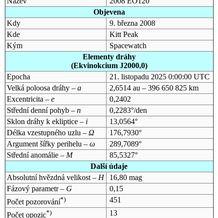
Název
2008 EO120
Objevena
Kdy
9. března 2008
Kde
Kitt Peak
Kým
Spacewatch
Elementy dráhy
(Ekvinokcium J2000,0)
Epocha
21. listopadu 2025 0:00:00 UTC
Velká poloosa dráhy –
a
2,6514 au – 396 650 825 km
Excentricita –
e
0,2402
Střední denní pohyb –
n
0,2283°/den
Sklon dráhy k ekliptice –
i
13,0564°
Délka vzestupného uzlu –
Ω
176,7930°
Argument šířky perihelu –
ω
289,7089°
Střední anomálie –
M
85,5327°
Další údaje
Absolutní hvězdná velikost –
H
16,80 mag
Fázový parametr –
G
0,15
*)
451
Počet pozorování
*)
13
Počet opozic