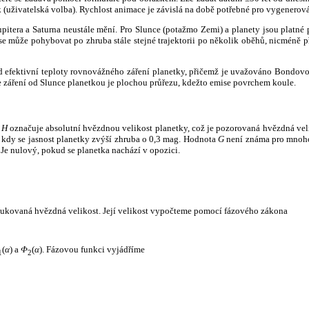
k (uživatelská volba). Rychlost animace je závislá na době potřebné pro vygenerová
itera a Saturna neustále mění. Pro Slunce (potažmo Zemi) a planety jsou platné p
 může pohybovat po zhruba stále stejné trajektorii po několik oběhů, nicméně při p
had efektivní teploty rovnovážného záření planetky, přičemž je uvažováno Bondov
záření od Slunce planetkou je plochou průřezu, kdežto emise povrchem koule.
e
H
označuje absolutní hvězdnou velikost planetky, což je pozorovaná hvězdná veli
i, kdy se jasnost planetky zvýší zhruba o 0,3 mag. Hodnota
G
není známa pro mnoho 
Je nulový, pokud se planetka nachází v opozici.
edukovaná hvězdná velikost. Její velikost vypočteme pomocí fázového zákona
(
α
) a
Φ
(
α
). Fázovou funkci vyjádříme
1
2