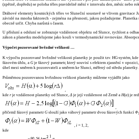
(zpětně, dopředu) se poloha těles pravidelně mění v intervalu den, měsíc nebo ro
Dráhové elementy kosmických těles ve Sluneční soustavě se vlivem gravitace Jup
závislé na mnoha faktorech - zejména na přesnosti, jakou požadujeme. Planetka se
obecně určit. Chyba narůstá s časem.
U přísluní a odsluní se zobrazuje vzdálenost objektu od Slunce, rychlost a od
zákon a planetku modelujeme jako kouli v termodynamické rovnováze. Absorpce 
Výpočet pozorované hvězdné velikosti …
K výpočtu pozorované hvězdné velikosti planetky je použit tzv. HG-systém, kd
fázovém úhlu, a
G
je fázový parametr, který souvisí s efektem zjasnění v opozic
úhel mezi směrem k pozorovateli a směrem ke Slunci, měřený od středu planetky. 
Průměrnou pozorovanou hvězdnou velikost planetky můžeme vyjádřit jako
,
kde
r
je vzdálenost planetky od Slunce,
Δ
je její vzdálenost od Země a
H
(
α
) je r
,
přičemž fázový parametr
G
slouží jako váhový parametr dvou fázových funkcí
Φ
,
i
= 1, 2,
kde