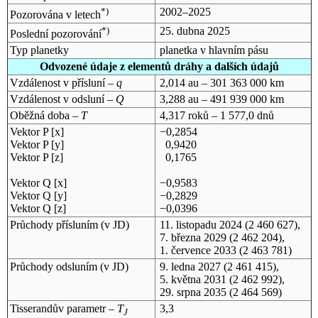
*)
2002–2025
Pozorována v letech
*)
25. dubna 2025
Poslední pozorování
Typ planetky
planetka v hlavním pásu
Odvozené údaje z elementů dráhy a dalších údajů
Vzdálenost v přísluní –
q
2,014 au – 301 363 000 km
Vzdálenost v odsluní –
Q
3,288 au – 491 939 000 km
Oběžná doba –
T
4,317 roků – 1 577,0 dnů
Vektor P [x]
−0,2854
Vektor P [y]
0,9420
Vektor P [z]
0,1765
Vektor Q [x]
−0,9583
Vektor Q [y]
−0,2829
Vektor Q [z]
−0,0396
Průchody přísluním (v
JD
)
11. listopadu 2024
(2 460 627),
7. března 2029
(2 462 204),
1. července 2033
(2 463 781)
Průchody odsluním (v
JD
)
9. ledna 2027
(2 461 415),
5. května 2031
(2 462 992),
29. srpna 2035
(2 464 569)
Tisserandův parametr –
T
3,3
J