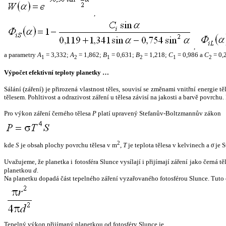
,
,
a parametry
A
= 3,332;
A
= 1,862;
B
= 0,631;
B
= 1,218;
C
= 0,986 a
C
= 0,
1
2
1
2
1
2
Výpočet efektivní teploty planetky …
Sálání (záření) je přirozená vlastnost těles, souvisí se změnami vnitřní energie 
tělesem. Pohltivost a odrazivost záření u tělesa závisí na jakosti a barvě povrch
Pro výkon záření černého tělesa
P
platí upravený Stefanův-Boltzmannův zákon
2
kde
S
je obsah plochy povrchu tělesa v m
,
T
je teplota tělesa v kelvinech a
σ
je S
Uvažujeme, že planetka i fotosféra Slunce vysílají i přijímají záření jako černá 
planetkou
d
.
Na planetku dopadá část tepelného záření vyzařovaného fotosférou Slunce. Tuto 
Tepelný výkon přijímaný planetkou od fotosféry Slunce je