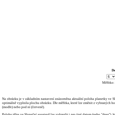
D
Měřítko
Na obrázku je v základním nastavení znázorněna aktuální poloha planetky ve Slun
optimálně vyplnila plochu obrázku. Dle měřítka, které lze změnit z vybraných hod
(modře) nebo pod ní (červeně).
Polohu těles ve Sluneční soustavě lze vykreslit i pro jiné datum (nebo "dnes")