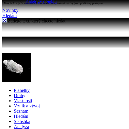
Katalogy objektů
Tato funkce je na stránkách Astronomia nová, testové otázky jsou přidávány postupně...
Novinky
Hledání
Zadejte text, který chcete hledat
Planetky
Dráhy
Vlastnosti
Vznik a vývoj
Seznam
Hledání
Statistika
Analýza