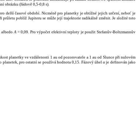
ní obrázku (řádově 0,5-0,8 s).
ro delší časové období. Nicméně pro planetky je obtížné jejich určení, neboť je
růletu poblíž Jupiteru se může její trajektorie radikálně změnit. Je složité toto
o albedo
A
= 0,09. Pro výpočet efektivní teploty je použit Stefanův-Boltzmannův
kost planetky ve vzdálenosti 1 au od pozorovatele a 1 au od Slunce při nulovém
planetek, pro ostatní se používá hodnota 0,15. Fázový úhel
α
je definován jako