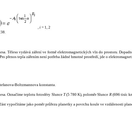
,
i
= 1, 2
238.
tělesa. Těleso vydává záření ve formě elektromagnetických vln do prostoru. Dopadne-l
u. Pro přenos tepla zářením není potřeba žádné hmotné prostředí, jde o elektromagnet
tefanova-Boltzmannova konstanta.
tělesa. Označíme teplotu fotosféry Slunce
T
(5 780 K), poloměr Slunce
R
(696 tisíc k
část vypočítáme jako poměr průřezu planetky a povrchu koule ve vzdálenosti plane