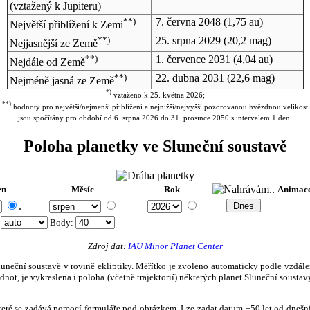
(vztažený k Jupiteru)
**)
7. června 2048
(1,75 au)
Největší přiblížení k Zemi
**)
25. srpna 2029
(20,2 mag)
Nejjasnější ze Země
**)
1. července 2031
(4,04 au)
Nejdále od Země
**)
22. dubna 2031
(22,6 mag)
Nejméně jasná ze Země
*)
vztaženo k 25. května 2026;
**)
hodnoty pro největší/nejmenší přiblížení a nejnižší/nejvyšší pozorovanou hvězdnou velikost
jsou spočítány pro období od 6. srpna 2026 do 31. prosince 2050 s intervalem 1 den.
Poloha planetky ve Sluneční soustavě
en
Měsíc
Rok
Animac
.
:
Body
:
Zdroj dat:
IAU Minor Planet Center
eční soustavě v rovině ekliptiky. Měřítko je zvoleno automaticky podle vzdálenost
not, je vykreslena i poloha (včetně trajektorií) některých planet Sluneční soustavy
, které se zadává pomocí formuláře pod obrázkem. Lze zadat datum ±50 let od dneš