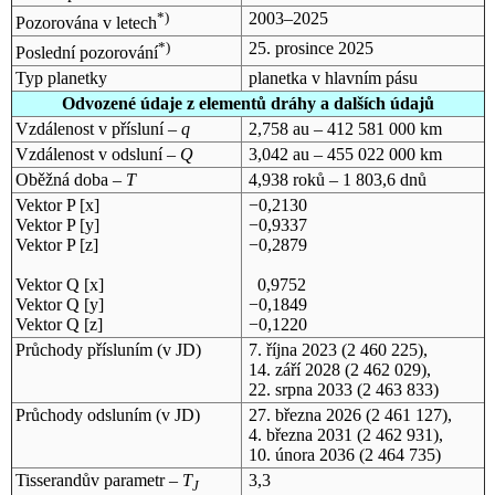
*)
2003–2025
Pozorována v letech
*)
25. prosince 2025
Poslední pozorování
Typ planetky
planetka v hlavním pásu
Odvozené údaje z elementů dráhy a dalších údajů
Vzdálenost v přísluní –
q
2,758 au – 412 581 000 km
Vzdálenost v odsluní –
Q
3,042 au – 455 022 000 km
Oběžná doba –
T
4,938 roků – 1 803,6 dnů
Vektor P [x]
−0,2130
Vektor P [y]
−0,9337
Vektor P [z]
−0,2879
Vektor Q [x]
0,9752
Vektor Q [y]
−0,1849
Vektor Q [z]
−0,1220
Průchody přísluním (v
JD
)
7. října 2023
(2 460 225),
14. září 2028
(2 462 029),
22. srpna 2033
(2 463 833)
Průchody odsluním (v
JD
)
27. března 2026
(2 461 127),
4. března 2031
(2 462 931),
10. února 2036
(2 464 735)
Tisserandův parametr –
T
3,3
J