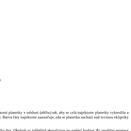
e
i planetky v odsluní (aféliu) tak, aby se celá trajektorie planetky vykreslila a
. Barva čáry trajektorie naznačuje, zda se planetka nachází nad rovinou ekliptiky
ního dne. Obrázek se průběžně aktualizuje po zadání hodnot. Po spuštění animace