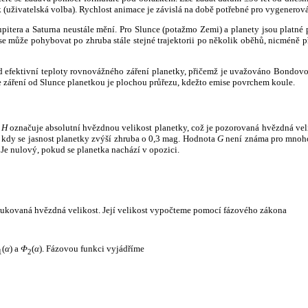
k (uživatelská volba). Rychlost animace je závislá na době potřebné pro vygenerová
itera a Saturna neustále mění. Pro Slunce (potažmo Zemi) a planety jsou platné p
 může pohybovat po zhruba stále stejné trajektorii po několik oběhů, nicméně při p
had efektivní teploty rovnovážného záření planetky, přičemž je uvažováno Bondov
záření od Slunce planetkou je plochou průřezu, kdežto emise povrchem koule.
e
H
označuje absolutní hvězdnou velikost planetky, což je pozorovaná hvězdná veli
i, kdy se jasnost planetky zvýší zhruba o 0,3 mag. Hodnota
G
není známa pro mnoho 
Je nulový, pokud se planetka nachází v opozici.
edukovaná hvězdná velikost. Její velikost vypočteme pomocí fázového zákona
(
α
) a
Φ
(
α
). Fázovou funkci vyjádříme
1
2