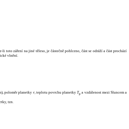
i toto záření na jiné těleso, je částečně pohlceno, část se odráží a část prochází
ické vlnění.
m), poloměr planetky
r
, teplotu povrchu planetky
T
a vzdálenost mezi Sluncem a
p
tky, tzn.