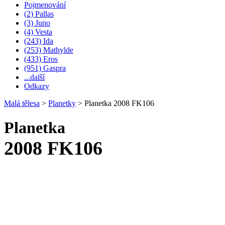
Pojmenování
(2) Pallas
(3) Juno
(4) Vesta
(243) Ida
(253) Mathylde
(433) Eros
(951) Gaspra
...další
Odkazy
Malá tělesa
>
Planetky
>
Planetka 2008 FK106
Planetka
2008 FK106