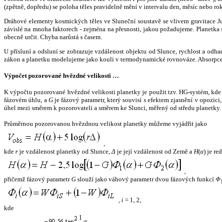
(zpětně, dopředu) se poloha těles pravidelně mění v intervalu den, měsíc nebo ro
Dráhové elementy kosmických těles ve Sluneční soustavě se vlivem gravitace Jup
závislé na mnoha faktorech - zejména na přesnosti, jakou požadujeme. Planetka se
obecně určit. Chyba narůstá s časem.
U přísluní a odsluní se zobrazuje vzdálenost objektu od Slunce, rychlost a od
zákon a planetku modelujeme jako kouli v termodynamické rovnováze. Absorpce 
Výpočet pozorované hvězdné velikosti …
K výpočtu pozorované hvězdné velikosti planetky je použit tzv. HG-systém, kd
fázovém úhlu, a
G
je fázový parametr, který souvisí s efektem zjasnění v opozic
úhel mezi směrem k pozorovateli a směrem ke Slunci, měřený od středu planetky. 
Průměrnou pozorovanou hvězdnou velikost planetky můžeme vyjádřit jako
,
kde
r
je vzdálenost planetky od Slunce,
Δ
je její vzdálenost od Země a
H
(
α
) je r
,
přičemž fázový parametr
G
slouží jako váhový parametr dvou fázových funkcí
Φ
,
i
= 1, 2,
kde