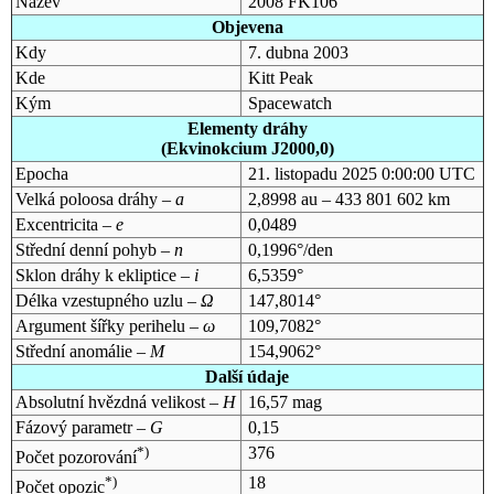
Název
2008 FK106
Objevena
Kdy
7. dubna 2003
Kde
Kitt Peak
Kým
Spacewatch
Elementy dráhy
(Ekvinokcium J2000,0)
Epocha
21. listopadu 2025 0:00:00 UTC
Velká poloosa dráhy –
a
2,8998 au – 433 801 602 km
Excentricita –
e
0,0489
Střední denní pohyb –
n
0,1996°/den
Sklon dráhy k ekliptice –
i
6,5359°
Délka vzestupného uzlu –
Ω
147,8014°
Argument šířky perihelu –
ω
109,7082°
Střední anomálie –
M
154,9062°
Další údaje
Absolutní hvězdná velikost –
H
16,57 mag
Fázový parametr –
G
0,15
*)
376
Počet pozorování
*)
18
Počet opozic