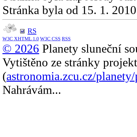
Stránka byla od 15. 1. 201
RS
W3C
XHTML 1.0
W3C
CSS
RSS
© 2026
Planety sluneční so
Vytištěno ze stránky projek
(
astronomia.zcu.cz/planety
Nahrávám...