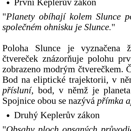
První Keplerův zákon
"
Planety obíhají kolem Slunce p
společném ohnisku je Slunce.
"
Poloha Slunce je vyznačena 
čtvereček znázorňuje polohu pr
zobrazeno modrým čtverečkem. Če
Bod na eliptické trajektorii, v n
přísluní
, bod, v němž je planet
Spojnice obou se nazývá
přímka a
Druhý Keplerův zákon
"
Obsahy ploch opsaných průvodič