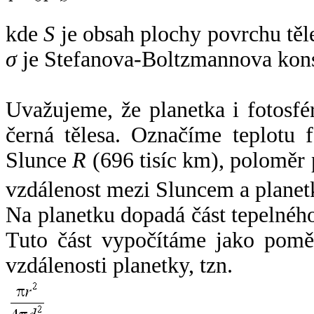
kde
S
je obsah plochy povrchu těl
σ
je Stefanova-Boltzmannova kons
Uvažujeme, že planetka i fotosfér
černá tělesa. Označíme teplotu 
Slunce
R
(696 tisíc km), poloměr
vzdálenost mezi Sluncem a plane
Na planetku dopadá část tepelnéh
Tuto část vypočítáme jako pomě
vzdálenosti planetky, tzn.