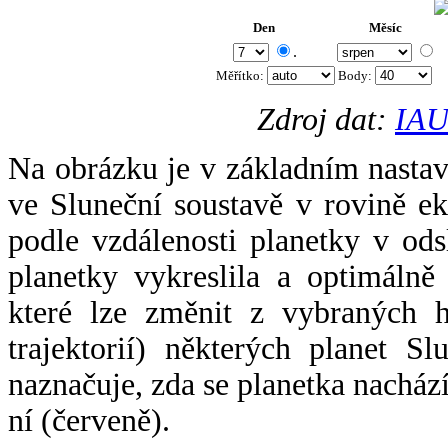
Den
Měsíc
.
Měřítko:
Body
:
Zdroj dat:
IAU
Na obrázku je v základním nastav
ve Sluneční soustavě v rovině ek
podle vzdálenosti planetky v odsl
planetky vykreslila a optimálně
které lze změnit z vybraných h
trajektorií) některých planet Sl
naznačuje, zda se planetka nacház
ní (červeně).