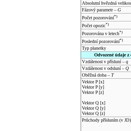
Absolutní hvězdná velikos
Fázový parametr –
G
*)
Počet pozorování
*)
Počet opozic
*)
Pozorována v letech
*)
Poslední pozorování
Typ planetky
Odvozené údaje z 
Vzdálenost v přísluní –
q
Vzdálenost v odsluní –
Q
Oběžná doba –
T
Vektor P [x]
Vektor P [y]
Vektor P [z]
Vektor Q [x]
Vektor Q [y]
Vektor Q [z]
Průchody přísluním (v
JD
)