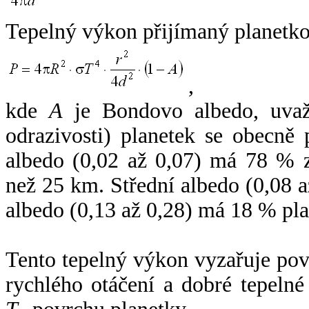
Tepelný výkon přijímaný planetko
,
kde
A
je Bondovo albedo, uvaž
odrazivosti) planetek se obecně
albedo (0,02 až 0,07) má 78 % z
než 25 km. Střední albedo (0,08 
albedo (0,13 až 0,28) má 18 % pla
Tento tepelný výkon vyzařuje po
rychlého otáčení a dobré tepelné