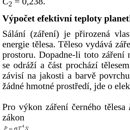
C
= 0,238.
2
Výpočet efektivní teploty plan
Sálání (záření) je přirozená vla
energie tělesa. Těleso vydává zá
prostoru. Dopadne-li toto záření n
se odráží a část prochází tělesem
závisí na jakosti a barvě povrch
žádné hmotné prostředí, jde o ele
Pro výkon záření černého tělesa
zákon