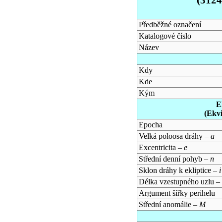
Předběžné označení
Katalogové číslo
Název
Kdy
Kde
Kým
E
(Ekv
Epocha
Velká poloosa dráhy –
a
Excentricita –
e
Střední denní pohyb –
n
Sklon dráhy k ekliptice –
i
Délka vzestupného uzlu –
Argument šířky perihelu 
Střední anomálie –
M