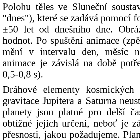
Polohu těles ve Sluneční sousta
"dnes"), které se zadává pomocí 
±50 let od dnešního dne. Obráz
hodnot. Po spuštění animace (zpě
mění v intervalu den, měsíc ne
animace je závislá na době potř
0,5-0,8 s).
Dráhové elementy kosmických t
gravitace Jupitera a Saturna neu
planety jsou platné pro delší č
obtížné jejich určení, neboť je 
přesnosti, jakou požadujeme. Pla