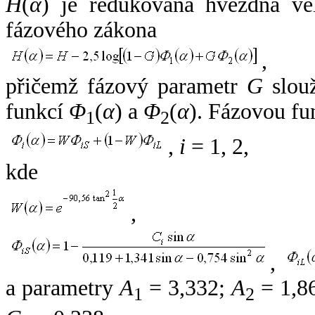
H
(
α
) je redukovaná hvězdná vel
fázového zákona
,
přičemž fázový parametr
G
slouž
funkcí
Φ
(
α
) a
Φ
(
α
). Fázovou fu
1
2
,
i
= 1, 2,
kde
,
,
a parametry
A
= 3,332;
A
= 1,8
1
2