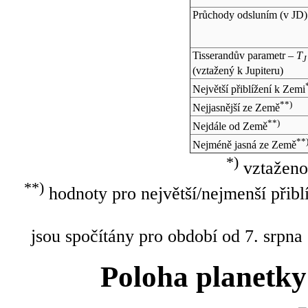
Průchody odsluním (v
JD
)
Tisserandův parametr –
T
J
(vztažený k Jupiteru)
Největší přiblížení k Zemi
**)
Nejjasnější ze Země
**)
Nejdále od Země
**
Nejméně jasná ze Země
*)
vztaženo
**)
hodnoty pro největší/nejmenší přibl
jsou spočítány pro období od 7. srpna
Poloha planetky