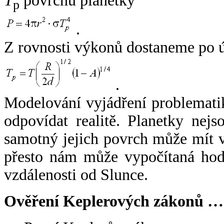
T
povrchu planetky
p
.
Z rovnosti výkonů dostaneme po 
.
Modelování vyjádření problemati
odpovídat realitě. Planetky nejso
samotný jejich povrch může mít v
přesto nám může vypočítaná hodn
vzdálenosti od Slunce.
Ověření Keplerových zákonů …