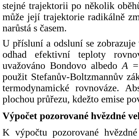
stejné trajektorii po několik oběh
může její trajektorie radikálně zm
narůstá s časem.
U přísluní a odsluní se zobrazuje
odhad efektivní teploty rovno
uvažováno Bondovo albedo
A
= 
použit Stefanův-Boltzmannův zák
termodynamické rovnováze. Abs
plochou průřezu, kdežto emise po
Výpočet pozorované hvězdné ve
K výpočtu pozorované hvězdné v