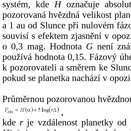
systém, kde
H
označuje absolut
pozorovaná hvězdná velikost plan
a 1 au od Slunce při nulovém fá
souvisí s efektem zjasnění v opoz
o 0,3 mag. Hodnota
G
není zná
používá hodnota 0,15. Fázový úh
k pozorovateli a směrem ke Slunc
pokud se planetka nachází v opozi
Průměrnou pozorovanou hvězdnou 
,
kde
r
je vzdálenost planetky od