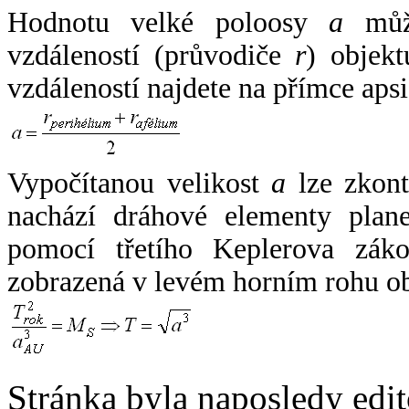
Hodnotu velké poloosy
a
může
vzdáleností (průvodiče
r
) objekt
vzdáleností najdete na přímce apsi
Vypočítanou velikost
a
lze zkont
nachází dráhové elementy plane
pomocí třetího Keplerova zák
zobrazená v levém horním rohu o
Stránka byla naposledy edi