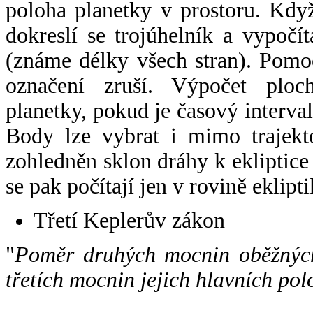
poloha planetky v prostoru. Kdy
dokreslí se trojúhelník a vypoč
(známe délky všech stran). Pomo
označení zruší. Výpočet ploch
planetky, pokud je časový interval
Body lze vybrat i mimo trajekto
zohledněn sklon dráhy k ekliptice
se pak počítají jen v rovině eklipti
Třetí Keplerův zákon
"
Poměr druhých mocnin oběžných
třetích mocnin jejich hlavních pol