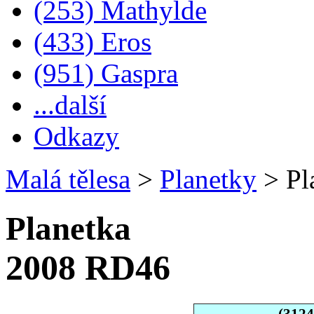
(253) Mathylde
(433) Eros
(951) Gaspra
...další
Odkazy
Malá tělesa
>
Planetky
>
Pl
Planetka
2008 RD46
(312