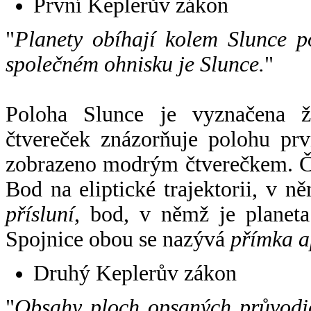
První Keplerův zákon
"
Planety obíhají kolem Slunce p
společném ohnisku je Slunce.
"
Poloha Slunce je vyznačena 
čtvereček znázorňuje polohu pr
zobrazeno modrým čtverečkem. Če
Bod na eliptické trajektorii, v n
přísluní
, bod, v němž je planet
Spojnice obou se nazývá
přímka a
Druhý Keplerův zákon
"
Obsahy ploch opsaných průvodič