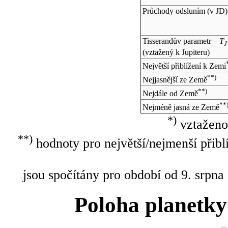
Průchody odsluním (v
JD
)
Tisserandův parametr –
T
J
(vztažený k Jupiteru)
Největší přiblížení k Zemi
**)
Nejjasnější ze Země
**)
Nejdále od Země
**
Nejméně jasná ze Země
*)
vztaženo
**)
hodnoty pro největší/nejmenší přibl
jsou spočítány pro období od 9. srpna
Poloha planetky