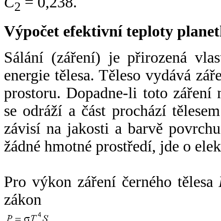
C
= 0,238.
2
Výpočet efektivní teploty plan
Sálání (záření) je přirozená vla
energie tělesa. Těleso vydává zá
prostoru. Dopadne-li toto záření n
se odráží a část prochází tělesem
závisí na jakosti a barvě povrch
žádné hmotné prostředí, jde o ele
Pro výkon záření černého tělesa
zákon