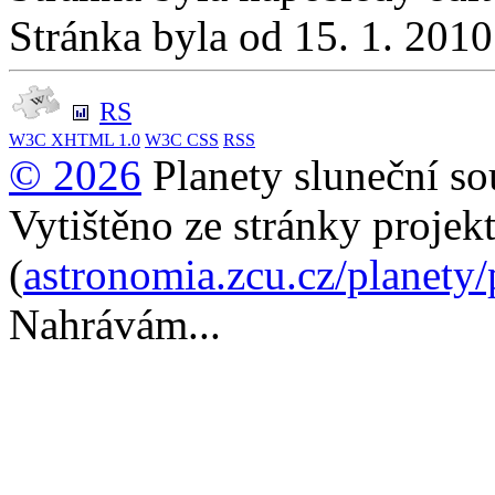
Stránka byla od 15. 1. 201
RS
W3C
XHTML 1.0
W3C
CSS
RSS
© 2026
Planety sluneční so
Vytištěno ze stránky projek
(
astronomia.zcu.cz/planety
Nahrávám...