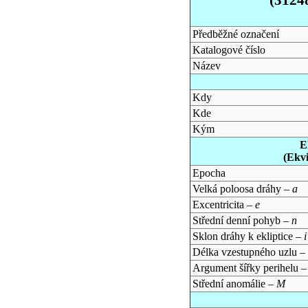
Předběžné označení
Katalogové číslo
Název
Kdy
Kde
Kým
E
(Ekv
Epocha
Velká poloosa dráhy –
a
Excentricita –
e
Střední denní pohyb –
n
Sklon dráhy k ekliptice –
i
Délka vzestupného uzlu –
Argument šířky perihelu 
Střední anomálie –
M