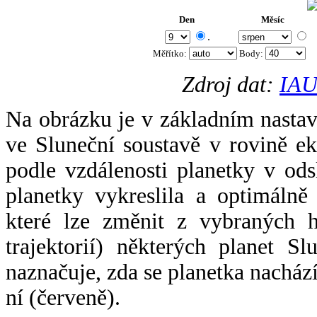
Den
Měsíc
.
Měřítko:
Body
:
Zdroj dat:
IAU
Na obrázku je v základním nastav
ve Sluneční soustavě v rovině ek
podle vzdálenosti planetky v odsl
planetky vykreslila a optimálně
které lze změnit z vybraných h
trajektorií) některých planet Sl
naznačuje, zda se planetka nacház
ní (červeně).