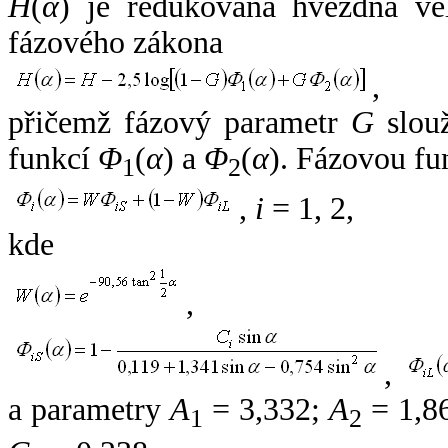
H
(
α
) je redukovaná hvězdná vel
fázového zákona
,
přičemž fázový parametr
G
slouž
funkcí
Φ
(
α
) a
Φ
(
α
). Fázovou fu
1
2
,
i
= 1, 2,
kde
,
,
a parametry
A
= 3,332;
A
= 1,8
1
2