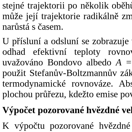
stejné trajektorii po několik oběh
může její trajektorie radikálně zm
narůstá s časem.
U přísluní a odsluní se zobrazuje
odhad efektivní teploty rovno
uvažováno Bondovo albedo
A
= 
použit Stefanův-Boltzmannův zák
termodynamické rovnováze. Abs
plochou průřezu, kdežto emise po
Výpočet pozorované hvězdné ve
K výpočtu pozorované hvězdné v