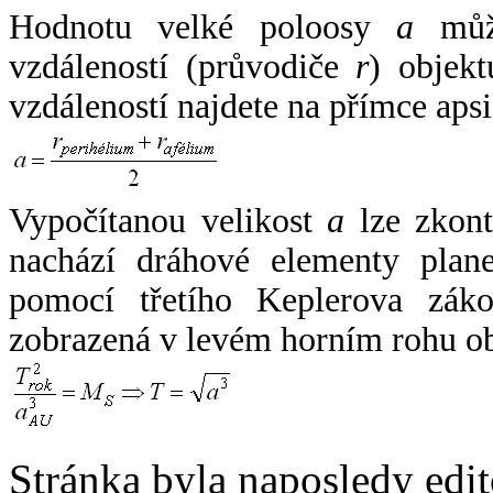
Hodnotu velké poloosy
a
může
vzdáleností (průvodiče
r
) objekt
vzdáleností najdete na přímce apsi
Vypočítanou velikost
a
lze zkont
nachází dráhové elementy plane
pomocí třetího Keplerova zák
zobrazená v levém horním rohu o
Stránka byla naposledy edi