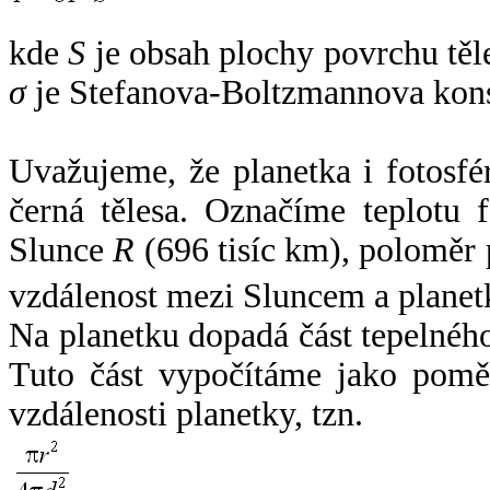
kde
S
je obsah plochy povrchu těl
σ
je Stefanova-Boltzmannova kons
Uvažujeme, že planetka i fotosfér
černá tělesa. Označíme teplotu 
Slunce
R
(696 tisíc km), poloměr
vzdálenost mezi Sluncem a plane
Na planetku dopadá část tepelnéh
Tuto část vypočítáme jako pomě
vzdálenosti planetky, tzn.