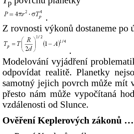
T
povrchu planetky
p
.
Z rovnosti výkonů dostaneme po 
.
Modelování vyjádření problemati
odpovídat realitě. Planetky nejso
samotný jejich povrch může mít v
přesto nám může vypočítaná hodn
vzdálenosti od Slunce.
Ověření Keplerových zákonů …