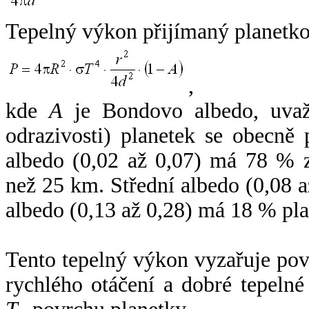
Tepelný výkon přijímaný planetko
,
kde
A
je Bondovo albedo, uvaž
odrazivosti) planetek se obecně
albedo (0,02 až 0,07) má 78 % z
než 25 km. Střední albedo (0,08 
albedo (0,13 až 0,28) má 18 % pla
Tento tepelný výkon vyzařuje po
rychlého otáčení a dobré tepelné