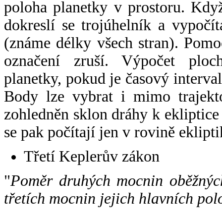
poloha planetky v prostoru. Kdy
dokreslí se trojúhelník a vypoč
(známe délky všech stran). Pomo
označení zruší. Výpočet ploch
planetky, pokud je časový interval
Body lze vybrat i mimo trajekto
zohledněn sklon dráhy k ekliptice
se pak počítají jen v rovině eklipti
Třetí Keplerův zákon
"
Poměr druhých mocnin oběžných
třetích mocnin jejich hlavních pol