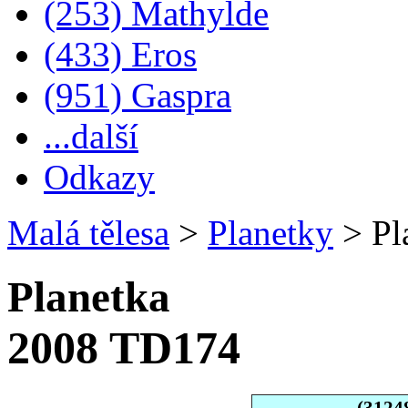
(253) Mathylde
(433) Eros
(951) Gaspra
...další
Odkazy
Malá tělesa
>
Planetky
>
Pl
Planetka
2008 TD174
(3124