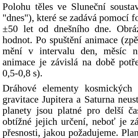
Polohu těles ve Sluneční sousta
"dnes"), které se zadává pomocí 
±50 let od dnešního dne. Obráz
hodnot. Po spuštění animace (zpě
mění v intervalu den, měsíc ne
animace je závislá na době potř
0,5-0,8 s).
Dráhové elementy kosmických t
gravitace Jupitera a Saturna neu
planety jsou platné pro delší č
obtížné jejich určení, neboť je 
přesnosti, jakou požadujeme. Pla