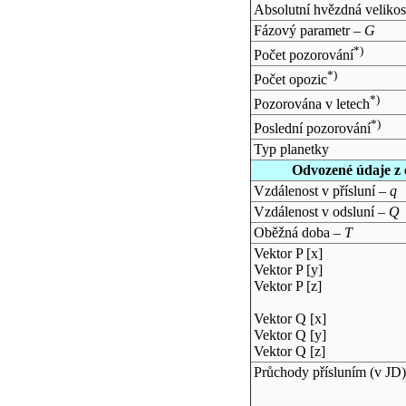
Absolutní hvězdná velikos
Fázový parametr –
G
*)
Počet pozorování
*)
Počet opozic
*)
Pozorována v letech
*)
Poslední pozorování
Typ planetky
Odvozené údaje z 
Vzdálenost v přísluní –
q
Vzdálenost v odsluní –
Q
Oběžná doba –
T
Vektor P [x]
Vektor P [y]
Vektor P [z]
Vektor Q [x]
Vektor Q [y]
Vektor Q [z]
Průchody přísluním (v
JD
)