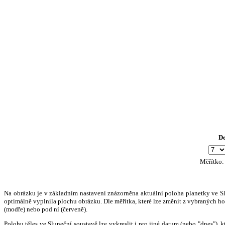
D
Měřítko
Na obrázku je v základním nastavení znázorněna aktuální poloha planetky ve Slun
optimálně vyplnila plochu obrázku. Dle měřítka, které lze změnit z vybraných hod
(modře) nebo pod ní (červeně).
Polohu těles ve Sluneční soustavě lze vykreslit i pro jiné datum (nebo "dnes")