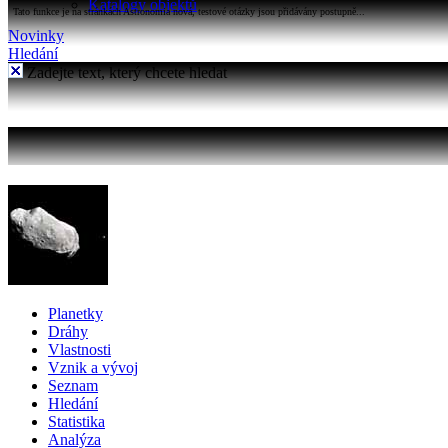
Katalogy objektů
Tato funkce je na stránkách Astronomia nová, testové otázky jsou přidávány postupně...
Novinky
Hledání
Zadejte text, který chcete hledat
Planetky
Dráhy
Vlastnosti
Vznik a vývoj
Seznam
Hledání
Statistika
Analýza