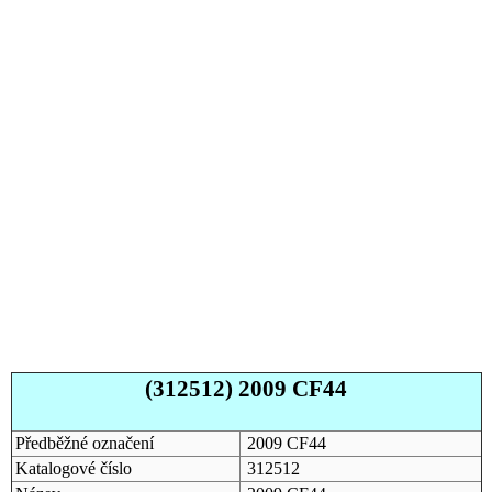
(312512) 2009 CF44
Předběžné označení
2009 CF44
Katalogové číslo
312512