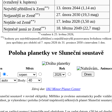
(vztažený k Jupiteru)
**)
13. února 2044
(1,14 au)
Největší přiblížení k Zemi
**)
27. února 2030
(19,3 mag)
Nejjasnější ze Země
**)
17. ledna 2028
(3,50 au)
Nejdále od Země
**)
18. března 2049
(22,7 mag)
Nejméně jasná ze Země
*)
vztaženo k 25. května 2026;
**)
hodnoty pro největší/nejmenší přiblížení a nejnižší/nejvyšší pozorovanou hvězdnou velikost
jsou spočítány pro období od 7. srpna 2026 do 31. prosince 2050 s intervalem 1 den.
Poloha planetky ve Sluneční soustavě
en
Měsíc
Rok
Animac
.
:
Body
:
Zdroj dat:
IAU Minor Planet Center
eční soustavě v rovině ekliptiky. Měřítko je zvoleno automaticky podle vzdálenost
not, je vykreslena i poloha (včetně trajektorií) některých planet Sluneční soustavy
, které se zadává pomocí formuláře pod obrázkem. Lze zadat datum ±50 let od dneš