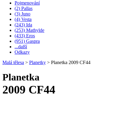
Pojmenování
(2) Pallas
(3) Juno
(4) Vesta
(243) Ida
(253) Mathylde
(433) Eros
(951) Gaspra
...další
Odkazy
Malá tělesa
>
Planetky
>
Planetka 2009 CF44
Planetka
2009 CF44