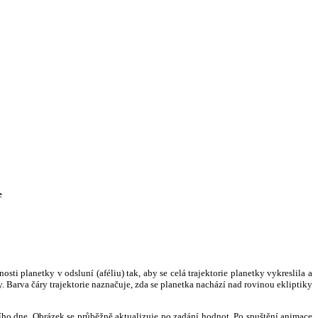
e
i planetky v odsluní (aféliu) tak, aby se celá trajektorie planetky vykreslila a
. Barva čáry trajektorie naznačuje, zda se planetka nachází nad rovinou ekliptiky
ního dne. Obrázek se průběžně aktualizuje po zadání hodnot. Po spuštění animace