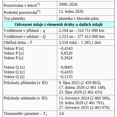
*)
2000–2026
Pozorována v letech
*)
12. ledna 2026
Poslední pozorování
Typ planetky
planetka v hlavním pásu
Odvozené údaje z elementů dráhy a dalších údajů
Vzdálenost v přísluní –
q
2,104 au – 314 711 000 km
Vzdálenost v odsluní –
Q
2,523 au – 377 412 000 km
Oběžná doba –
T
3,518 roků – 1 285,1 dnů
Vektor P [x]
−0,4343
Vektor P [y]
0,8520
Vektor P [z]
0,2924
Vektor Q [x]
−0,9005
Vektor Q [y]
−0,4193
Vektor Q [z]
−0,1155
Průchody přísluním (v
JD
)
9. října 2022
(2 459 863),
17. dubna 2026
(2 461 148),
23. října 2029
(2 462 433)
Průchody odsluním (v
JD
)
13. července 2024
(2 460 506),
19. ledna 2028
(2 461 791),
27. července 2031
(2 463 076)
Tisserandův parametr –
T
3,6
J