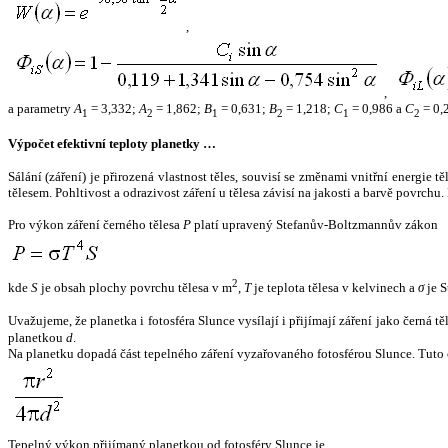
,
,
a parametry
A
= 3,332;
A
= 1,862;
B
= 0,631;
B
= 1,218;
C
= 0,986 a
C
= 0,
1
2
1
2
1
2
Výpočet efektivní teploty planetky …
Sálání (záření) je přirozená vlastnost těles, souvisí se změnami vnitřní energie 
tělesem. Pohltivost a odrazivost záření u tělesa závisí na jakosti a barvě povrch
Pro výkon záření černého tělesa
P
platí upravený Stefanův-Boltzmannův zákon
2
kde
S
je obsah plochy povrchu tělesa v m
,
T
je teplota tělesa v kelvinech a
σ
je S
Uvažujeme, že planetka i fotosféra Slunce vysílají i přijímají záření jako černá 
planetkou
d
.
Na planetku dopadá část tepelného záření vyzařovaného fotosférou Slunce. Tuto 
Tepelný výkon přijímaný planetkou od fotosféry Slunce je