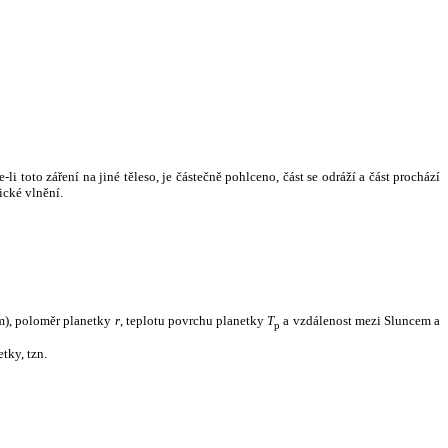
i toto záření na jiné těleso, je částečně pohlceno, část se odráží a část prochází
ické vlnění.
m), poloměr planetky
r
, teplotu povrchu planetky
T
a vzdálenost mezi Sluncem a
p
tky, tzn.