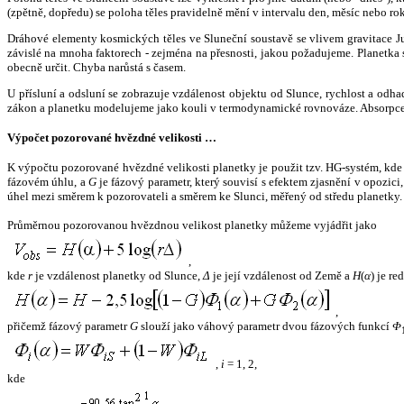
(zpětně, dopředu) se poloha těles pravidelně mění v intervalu den, měsíc nebo ro
Dráhové elementy kosmických těles ve Sluneční soustavě se vlivem gravitace Jup
závislé na mnoha faktorech - zejména na přesnosti, jakou požadujeme. Planetka se
obecně určit. Chyba narůstá s časem.
U přísluní a odsluní se zobrazuje vzdálenost objektu od Slunce, rychlost a od
zákon a planetku modelujeme jako kouli v termodynamické rovnováze. Absorpce 
Výpočet pozorované hvězdné velikosti …
K výpočtu pozorované hvězdné velikosti planetky je použit tzv. HG-systém, kd
fázovém úhlu, a
G
je fázový parametr, který souvisí s efektem zjasnění v opozic
úhel mezi směrem k pozorovateli a směrem ke Slunci, měřený od středu planetky. 
Průměrnou pozorovanou hvězdnou velikost planetky můžeme vyjádřit jako
,
kde
r
je vzdálenost planetky od Slunce,
Δ
je její vzdálenost od Země a
H
(
α
) je r
,
přičemž fázový parametr
G
slouží jako váhový parametr dvou fázových funkcí
Φ
,
i
= 1, 2,
kde