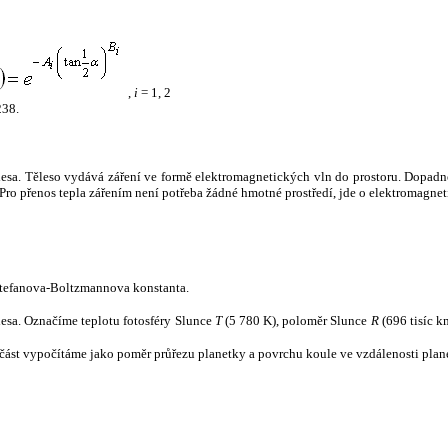
,
i
= 1, 2
238.
tělesa. Těleso vydává záření ve formě elektromagnetických vln do prostoru. Dopadne-l
u. Pro přenos tepla zářením není potřeba žádné hmotné prostředí, jde o elektromagnet
tefanova-Boltzmannova konstanta.
tělesa. Označíme teplotu fotosféry Slunce
T
(5 780 K), poloměr Slunce
R
(696 tisíc k
část vypočítáme jako poměr průřezu planetky a povrchu koule ve vzdálenosti plane