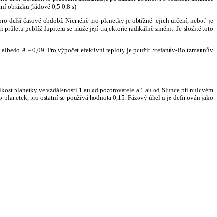
ní obrázku (řádově 0,5-0,8 s).
ro delší časové období. Nicméně pro planetky je obtížné jejich určení, neboť je
růletu poblíž Jupiteru se může její trajektorie radikálně změnit. Je složité toto
o albedo
A
= 0,09. Pro výpočet efektivní teploty je použit Stefanův-Boltzmannův
kost planetky ve vzdálenosti 1 au od pozorovatele a 1 au od Slunce při nulovém
planetek, pro ostatní se používá hodnota 0,15. Fázový úhel
α
je definován jako