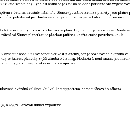
k (uživatelská volba). Rychlost animace je závislá na době potřebné pro vygenerová
itera a Saturna neustále mění. Pro Slunce (potažmo Zemi) a planety jsou platné p
 může pohybovat po zhruba stále stejné trajektorii po několik oběhů, nicméně při p
had efektivní teploty rovnovážného záření planetky, přičemž je uvažováno Bondov
záření od Slunce planetkou je plochou průřezu, kdežto emise povrchem koule.
e
H
označuje absolutní hvězdnou velikost planetky, což je pozorovaná hvězdná veli
i, kdy se jasnost planetky zvýší zhruba o 0,3 mag. Hodnota
G
není známa pro mnoho 
Je nulový, pokud se planetka nachází v opozici.
edukovaná hvězdná velikost. Její velikost vypočteme pomocí fázového zákona
(
α
) a
Φ
(
α
). Fázovou funkci vyjádříme
1
2