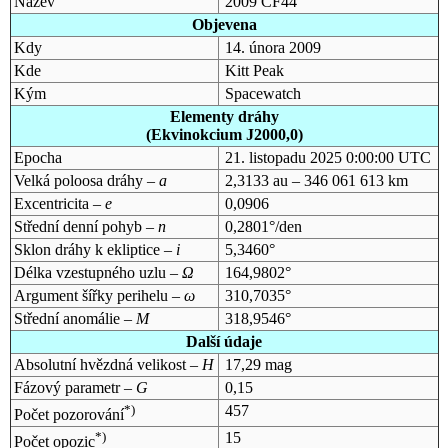
Název
2009 CF44
Objevena
Kdy
14. února 2009
Kde
Kitt Peak
Kým
Spacewatch
Elementy dráhy
(Ekvinokcium J2000,0)
Epocha
21. listopadu 2025 0:00:00 UTC
Velká poloosa dráhy –
a
2,3133 au – 346 061 613 km
Excentricita –
e
0,0906
Střední denní pohyb –
n
0,2801°/den
Sklon dráhy k ekliptice –
i
5,3460°
Délka vzestupného uzlu –
Ω
164,9802°
Argument šířky perihelu –
ω
310,7035°
Střední anomálie –
M
318,9546°
Další údaje
Absolutní hvězdná velikost –
H
17,29 mag
Fázový parametr –
G
0,15
*)
457
Počet pozorování
*)
15
Počet opozic