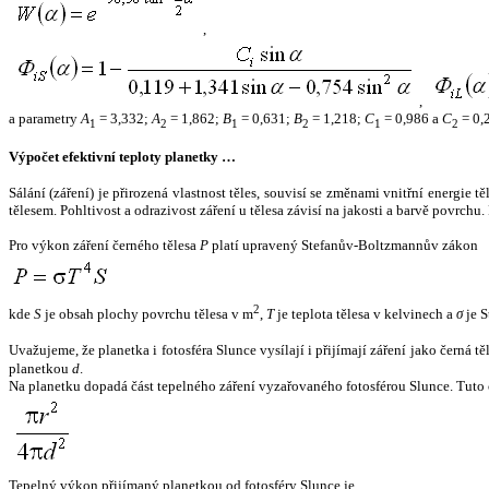
,
,
a parametry
A
= 3,332;
A
= 1,862;
B
= 0,631;
B
= 1,218;
C
= 0,986 a
C
= 0,
1
2
1
2
1
2
Výpočet efektivní teploty planetky …
Sálání (záření) je přirozená vlastnost těles, souvisí se změnami vnitřní energie 
tělesem. Pohltivost a odrazivost záření u tělesa závisí na jakosti a barvě povrch
Pro výkon záření černého tělesa
P
platí upravený Stefanův-Boltzmannův zákon
2
kde
S
je obsah plochy povrchu tělesa v m
,
T
je teplota tělesa v kelvinech a
σ
je S
Uvažujeme, že planetka i fotosféra Slunce vysílají i přijímají záření jako černá 
planetkou
d
.
Na planetku dopadá část tepelného záření vyzařovaného fotosférou Slunce. Tuto 
Tepelný výkon přijímaný planetkou od fotosféry Slunce je