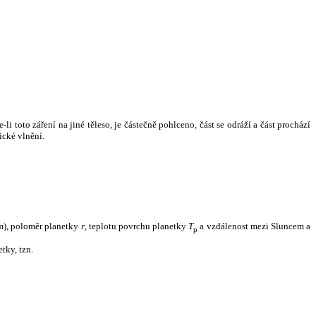
i toto záření na jiné těleso, je částečně pohlceno, část se odráží a část prochází
ické vlnění.
m), poloměr planetky
r
, teplotu povrchu planetky
T
a vzdálenost mezi Sluncem a
p
tky, tzn.