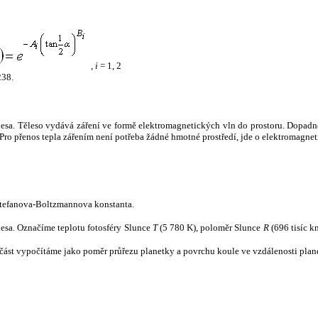
,
i
= 1, 2
238.
tělesa. Těleso vydává záření ve formě elektromagnetických vln do prostoru. Dopadne-l
u. Pro přenos tepla zářením není potřeba žádné hmotné prostředí, jde o elektromagnet
tefanova-Boltzmannova konstanta.
tělesa. Označíme teplotu fotosféry Slunce
T
(5 780 K), poloměr Slunce
R
(696 tisíc k
část vypočítáme jako poměr průřezu planetky a povrchu koule ve vzdálenosti plane