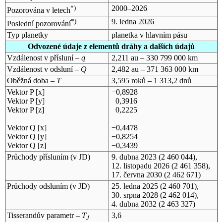
*)
2000–2026
Pozorována v letech
*)
9. ledna 2026
Poslední pozorování
Typ planetky
planetka v hlavním pásu
Odvozené údaje z elementů dráhy a dalších údajů
Vzdálenost v přísluní –
q
2,211 au – 330 799 000 km
Vzdálenost v odsluní –
Q
2,482 au – 371 363 000 km
Oběžná doba –
T
3,595 roků – 1 313,2 dnů
Vektor P [x]
−0,8928
Vektor P [y]
0,3916
Vektor P [z]
0,2225
Vektor Q [x]
−0,4478
Vektor Q [y]
−0,8254
Vektor Q [z]
−0,3439
Průchody přísluním (v
JD
)
9. dubna 2023
(2 460 044),
12. listopadu 2026
(2 461 358),
17. června 2030
(2 462 671)
Průchody odsluním (v
JD
)
25. ledna 2025
(2 460 701),
30. srpna 2028
(2 462 014),
4. dubna 2032
(2 463 327)
Tisserandův parametr –
T
3,6
J