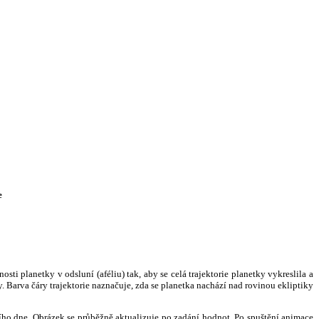
e
i planetky v odsluní (aféliu) tak, aby se celá trajektorie planetky vykreslila a
. Barva čáry trajektorie naznačuje, zda se planetka nachází nad rovinou ekliptiky
ního dne. Obrázek se průběžně aktualizuje po zadání hodnot. Po spuštění animace