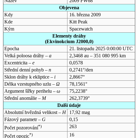
Název
2009 FW68
Objevena
Kdy
16. března 2009
Kde
Kitt Peak
Kým
Spacewatch
Elementy dráhy
(Ekvinokcium J2000,0)
Epocha
21. listopadu 2025 0:00:00 UTC
Velká poloosa dráhy –
a
2,3468 au – 351 080 995 km
Excentricita –
e
0,0578
Střední denní pohyb –
n
0,2741°/den
Sklon dráhy k ekliptice –
i
2,8667°
Délka vzestupného uzlu –
Ω
78,1561°
Argument šířky perihelu –
ω
75,2238°
Střední anomálie –
M
262,3739°
Další údaje
Absolutní hvězdná velikost –
H
17,92 mag
Fázový parametr –
G
0,15
*)
263
Počet pozorování
*)
16
Počet opozic