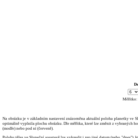
D
Měřítko
Na obrázku je v základním nastavení znázorněna aktuální poloha planetky ve Slun
optimálně vyplnila plochu obrázku. Dle měřítka, které lze změnit z vybraných hod
(modře) nebo pod ní (červeně).
Polohu těles ve Sluneční soustavě lze vykreslit i pro jiné datum (nebo "dnes")