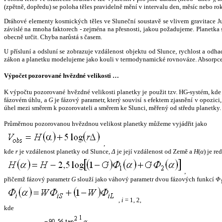
(zpětně, dopředu) se poloha těles pravidelně mění v intervalu den, měsíc nebo ro
Dráhové elementy kosmických těles ve Sluneční soustavě se vlivem gravitace Jup
závislé na mnoha faktorech - zejména na přesnosti, jakou požadujeme. Planetka se
obecně určit. Chyba narůstá s časem.
U přísluní a odsluní se zobrazuje vzdálenost objektu od Slunce, rychlost a od
zákon a planetku modelujeme jako kouli v termodynamické rovnováze. Absorpce 
Výpočet pozorované hvězdné velikosti …
K výpočtu pozorované hvězdné velikosti planetky je použit tzv. HG-systém, kd
fázovém úhlu, a
G
je fázový parametr, který souvisí s efektem zjasnění v opozic
úhel mezi směrem k pozorovateli a směrem ke Slunci, měřený od středu planetky. 
Průměrnou pozorovanou hvězdnou velikost planetky můžeme vyjádřit jako
,
kde
r
je vzdálenost planetky od Slunce,
Δ
je její vzdálenost od Země a
H
(
α
) je r
,
přičemž fázový parametr
G
slouží jako váhový parametr dvou fázových funkcí
Φ
,
i
= 1, 2,
kde