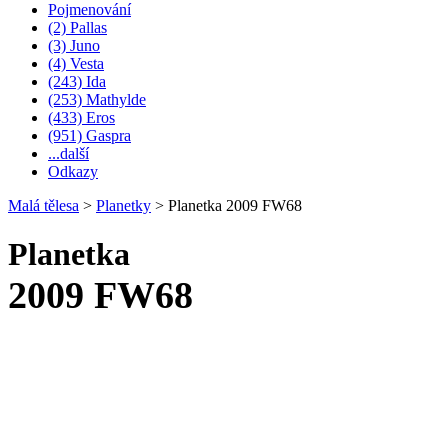
Pojmenování
(2) Pallas
(3) Juno
(4) Vesta
(243) Ida
(253) Mathylde
(433) Eros
(951) Gaspra
...další
Odkazy
Malá tělesa
>
Planetky
>
Planetka 2009 FW68
Planetka
2009 FW68