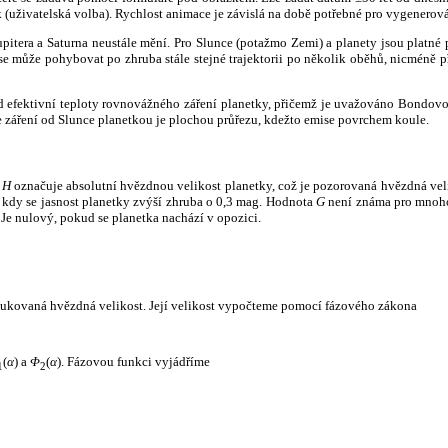
k (uživatelská volba). Rychlost animace je závislá na době potřebné pro vygenerová
itera a Saturna neustále mění. Pro Slunce (potažmo Zemi) a planety jsou platné p
 může pohybovat po zhruba stále stejné trajektorii po několik oběhů, nicméně při p
had efektivní teploty rovnovážného záření planetky, přičemž je uvažováno Bondov
záření od Slunce planetkou je plochou průřezu, kdežto emise povrchem koule.
e
H
označuje absolutní hvězdnou velikost planetky, což je pozorovaná hvězdná veli
i, kdy se jasnost planetky zvýší zhruba o 0,3 mag. Hodnota
G
není známa pro mnoho 
Je nulový, pokud se planetka nachází v opozici.
edukovaná hvězdná velikost. Její velikost vypočteme pomocí fázového zákona
(
α
) a
Φ
(
α
). Fázovou funkci vyjádříme
1
2