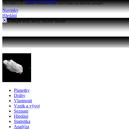
Katalogy objektů
Tato funkce je na stránkách Astronomia nová, testové otázky jsou přidávány postupně...
Novinky
Hledání
Zadejte text, který chcete hledat
Planetky
Dráhy
Vlastnosti
Vznik a vývoj
Seznam
Hledání
Statistika
Analýza