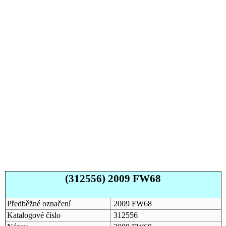
(312556) 2009 FW68
Předběžné označení
2009 FW68
Katalogové číslo
312556