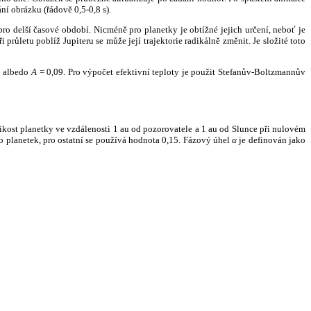
ní obrázku (řádově 0,5-0,8 s).
ro delší časové období. Nicméně pro planetky je obtížné jejich určení, neboť je
růletu poblíž Jupiteru se může její trajektorie radikálně změnit. Je složité toto
o albedo
A
= 0,09. Pro výpočet efektivní teploty je použit Stefanův-Boltzmannův
kost planetky ve vzdálenosti 1 au od pozorovatele a 1 au od Slunce při nulovém
planetek, pro ostatní se používá hodnota 0,15. Fázový úhel
α
je definován jako