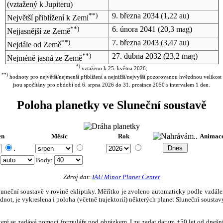
(vztažený k Jupiteru)
**)
9. března 2034
(1,22 au)
Největší přiblížení k Zemi
**)
6. února 2041
(20,3 mag)
Nejjasnější ze Země
**)
7. března 2043
(3,47 au)
Nejdále od Země
**)
27. dubna 2032
(23,2 mag)
Nejméně jasná ze Země
*)
vztaženo k 25. května 2026;
**)
hodnoty pro největší/nejmenší přiblížení a nejnižší/nejvyšší pozorovanou hvězdnou velikost
jsou spočítány pro období od 6. srpna 2026 do 31. prosince 2050 s intervalem 1 den.
Poloha planetky ve Sluneční soustavě
en
Měsíc
Rok
Animac
.
:
Body
:
Zdroj dat:
IAU Minor Planet Center
eční soustavě v rovině ekliptiky. Měřítko je zvoleno automaticky podle vzdálenost
not, je vykreslena i poloha (včetně trajektorií) některých planet Sluneční soustavy
, které se zadává pomocí formuláře pod obrázkem. Lze zadat datum ±50 let od dneš