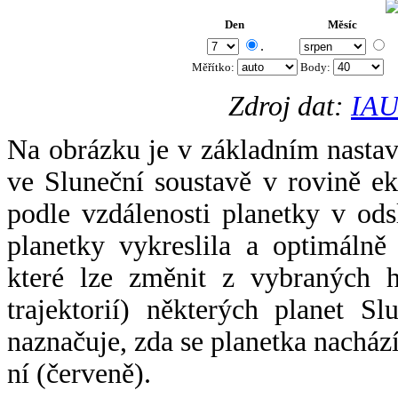
Den
Měsíc
.
Měřítko:
Body
:
Zdroj dat:
IAU
Na obrázku je v základním nastav
ve Sluneční soustavě v rovině ek
podle vzdálenosti planetky v odsl
planetky vykreslila a optimálně
které lze změnit z vybraných h
trajektorií) některých planet Sl
naznačuje, zda se planetka nacház
ní (červeně).