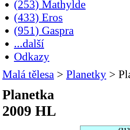
(253) Mathylde
(433) Eros
(951) Gaspra
...další
Odkazy
Malá tělesa
>
Planetky
>
Pl
Planetka
2009 HL
(31