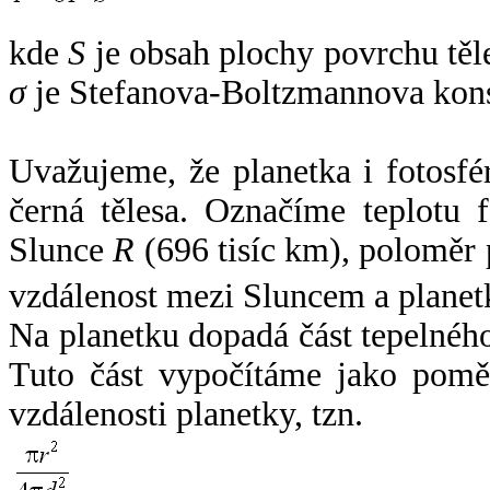
kde
S
je obsah plochy povrchu těl
σ
je Stefanova-Boltzmannova kons
Uvažujeme, že planetka i fotosfér
černá tělesa. Označíme teplotu 
Slunce
R
(696 tisíc km), poloměr
vzdálenost mezi Sluncem a plane
Na planetku dopadá část tepelnéh
Tuto část vypočítáme jako pomě
vzdálenosti planetky, tzn.