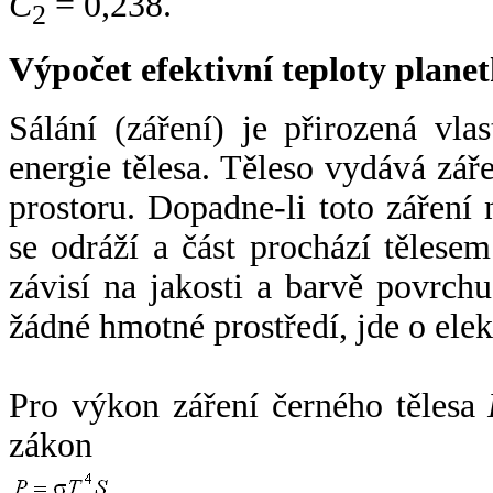
C
= 0,238.
2
Výpočet efektivní teploty plan
Sálání (záření) je přirozená vla
energie tělesa. Těleso vydává zá
prostoru. Dopadne-li toto záření n
se odráží a část prochází tělesem
závisí na jakosti a barvě povrch
žádné hmotné prostředí, jde o ele
Pro výkon záření černého tělesa
zákon