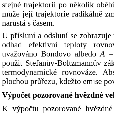
stejné trajektorii po několik oběh
může její trajektorie radikálně zm
narůstá s časem.
U přísluní a odsluní se zobrazuje
odhad efektivní teploty rovno
uvažováno Bondovo albedo
A
= 
použit Stefanův-Boltzmannův zák
termodynamické rovnováze. Abs
plochou průřezu, kdežto emise po
Výpočet pozorované hvězdné ve
K výpočtu pozorované hvězdné v