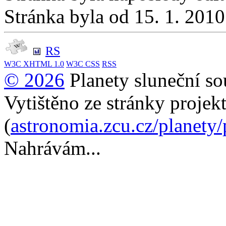
Stránka byla od 15. 1. 201
RS
W3C
XHTML 1.0
W3C
CSS
RSS
© 2026
Planety sluneční so
Vytištěno ze stránky projek
(
astronomia.zcu.cz/planety
Nahrávám...