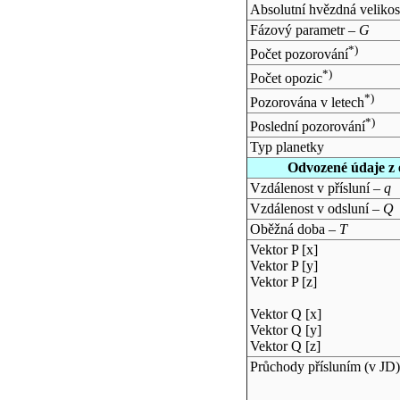
Absolutní hvězdná velikos
Fázový parametr –
G
*)
Počet pozorování
*)
Počet opozic
*)
Pozorována v letech
*)
Poslední pozorování
Typ planetky
Odvozené údaje z 
Vzdálenost v přísluní –
q
Vzdálenost v odsluní –
Q
Oběžná doba –
T
Vektor P [x]
Vektor P [y]
Vektor P [z]
Vektor Q [x]
Vektor Q [y]
Vektor Q [z]
Průchody přísluním (v
JD
)