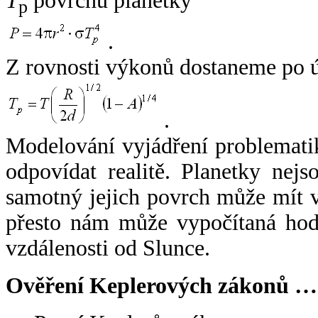
T
povrchu planetky
p
.
Z rovnosti výkonů dostaneme po 
.
Modelování vyjádření problemati
odpovídat realitě. Planetky nejso
samotný jejich povrch může mít v
přesto nám může vypočítaná hodn
vzdálenosti od Slunce.
Ověření Keplerových zákonů …