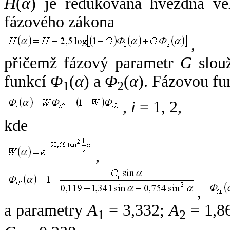
H
(
α
) je redukovaná hvězdná vel
fázového zákona
,
přičemž fázový parametr
G
slouž
funkcí
Φ
(
α
) a
Φ
(
α
). Fázovou fu
1
2
,
i
= 1, 2,
kde
,
,
a parametry
A
= 3,332;
A
= 1,8
1
2