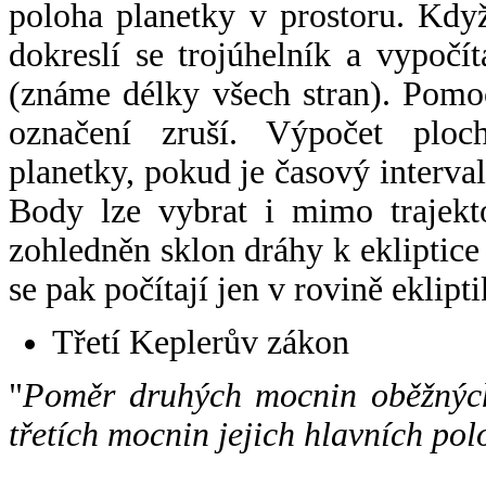
poloha planetky v prostoru. Kdy
dokreslí se trojúhelník a vypoč
(známe délky všech stran). Pomo
označení zruší. Výpočet ploch
planetky, pokud je časový interval
Body lze vybrat i mimo trajekto
zohledněn sklon dráhy k ekliptice
se pak počítají jen v rovině eklipti
Třetí Keplerův zákon
"
Poměr druhých mocnin oběžných
třetích mocnin jejich hlavních pol