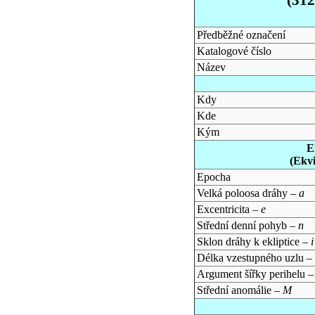
Předběžné označení
Katalogové číslo
Název
Kdy
Kde
Kým
E
(Ekv
Epocha
Velká poloosa dráhy –
a
Excentricita –
e
Střední denní pohyb –
n
Sklon dráhy k ekliptice –
i
Délka vzestupného uzlu –
Argument šířky perihelu 
Střední anomálie –
M