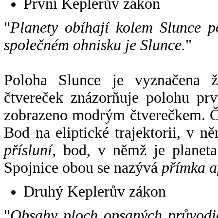
První Keplerův zákon
"
Planety obíhají kolem Slunce p
společném ohnisku je Slunce.
"
Poloha Slunce je vyznačena 
čtvereček znázorňuje polohu pr
zobrazeno modrým čtverečkem. Če
Bod na eliptické trajektorii, v n
přísluní
, bod, v němž je planet
Spojnice obou se nazývá
přímka a
Druhý Keplerův zákon
"
Obsahy ploch opsaných průvodič