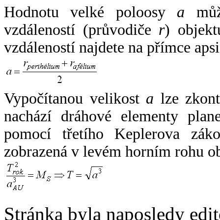
Hodnotu velké poloosy
a
může
vzdáleností (průvodiče
r
) objekt
vzdáleností najdete na přímce apsi
Vypočítanou velikost
a
lze zkont
nachází dráhové elementy plane
pomocí třetího Keplerova zák
zobrazená v levém horním rohu o
Stránka byla naposledy edi