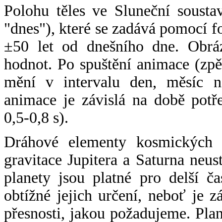
Polohu těles ve Sluneční sousta
"dnes"), které se zadává pomocí 
±50 let od dnešního dne. Obráz
hodnot. Po spuštění animace (zpě
mění v intervalu den, měsíc ne
animace je závislá na době potř
0,5-0,8 s).
Dráhové elementy kosmických t
gravitace Jupitera a Saturna neu
planety jsou platné pro delší č
obtížné jejich určení, neboť je 
přesnosti, jakou požadujeme. Pla