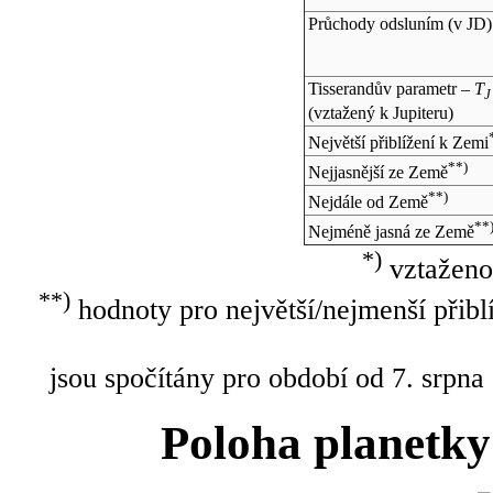
Průchody odsluním (v
JD
)
Tisserandův parametr –
T
J
(vztažený k Jupiteru)
Největší přiblížení k Zemi
**)
Nejjasnější ze Země
**)
Nejdále od Země
**
Nejméně jasná ze Země
*)
vztaženo
**)
hodnoty pro největší/nejmenší přibl
jsou spočítány pro období od 7. srpna
Poloha planetky