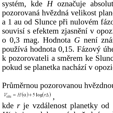
systém, kde
H
označuje absolut
pozorovaná hvězdná velikost plan
a 1 au od Slunce při nulovém fá
souvisí s efektem zjasnění v opoz
o 0,3 mag. Hodnota
G
není zná
používá hodnota 0,15. Fázový úh
k pozorovateli a směrem ke Slunc
pokud se planetka nachází v opozi
Průměrnou pozorovanou hvězdnou 
,
kde
r
je vzdálenost planetky od