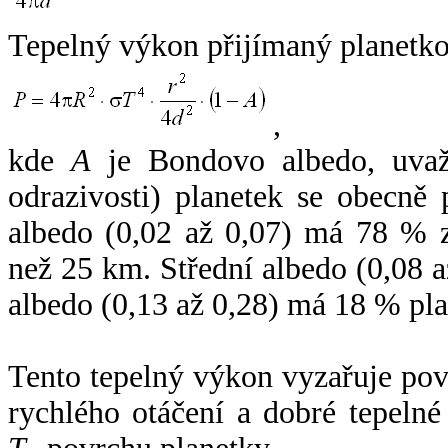
Tepelný výkon přijímaný planetko
,
kde
A
je Bondovo albedo, uvaž
odrazivosti) planetek se obecně
albedo (0,02 až 0,07) má 78 % z
než 25 km. Střední albedo (0,08 
albedo (0,13 až 0,28) má 18 % pla
Tento tepelný výkon vyzařuje po
rychlého otáčení a dobré tepelné