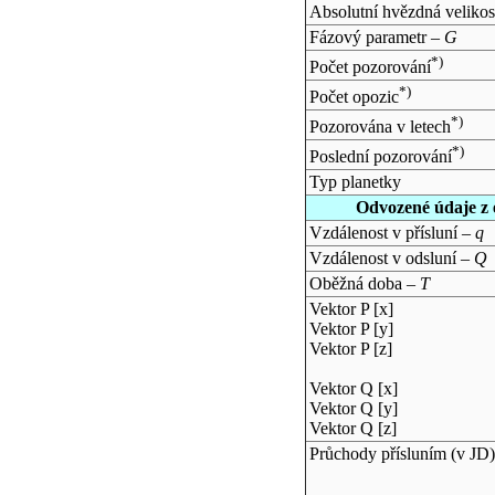
Absolutní hvězdná velikos
Fázový parametr –
G
*)
Počet pozorování
*)
Počet opozic
*)
Pozorována v letech
*)
Poslední pozorování
Typ planetky
Odvozené údaje z 
Vzdálenost v přísluní –
q
Vzdálenost v odsluní –
Q
Oběžná doba –
T
Vektor P [x]
Vektor P [y]
Vektor P [z]
Vektor Q [x]
Vektor Q [y]
Vektor Q [z]
Průchody přísluním (v
JD
)