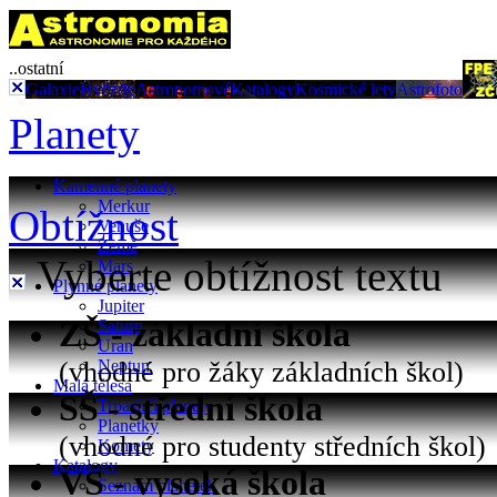
..ostatní
Galaxie
Hvězdy
Astronomové
Katalogy
Kosmické lety
Astrofoto
Planety
Kamenné planety
Merkur
Obtížnost
Venuše
Země
Vyberte obtížnost textu
Mars
Plynné planety
Jupiter
ZŠ - základní škola
Saturn
Uran
(vhodné pro žáky základních škol)
Neptun
Malá tělesa
SŠ - střední škola
Trpasličí planety
Planetky
(vhodné pro studenty středních škol)
Komety
Katalogy
VŠ - vysoká škola
Seznam planetek