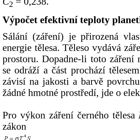
C
= 0,238.
2
Výpočet efektivní teploty plan
Sálání (záření) je přirozená vla
energie tělesa. Těleso vydává zá
prostoru. Dopadne-li toto záření n
se odráží a část prochází tělesem
závisí na jakosti a barvě povrch
žádné hmotné prostředí, jde o ele
Pro výkon záření černého tělesa
zákon