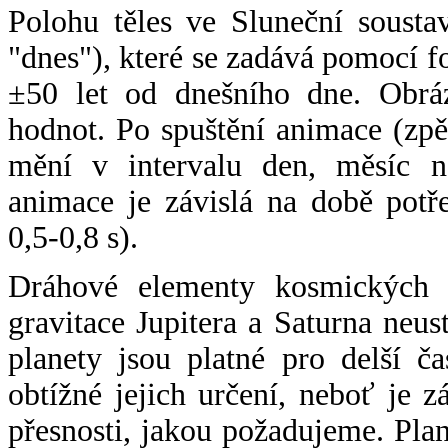
Polohu těles ve Sluneční sousta
"dnes"), které se zadává pomocí 
±50 let od dnešního dne. Obráz
hodnot. Po spuštění animace (zpě
mění v intervalu den, měsíc ne
animace je závislá na době potř
0,5-0,8 s).
Dráhové elementy kosmických t
gravitace Jupitera a Saturna neu
planety jsou platné pro delší č
obtížné jejich určení, neboť je 
přesnosti, jakou požadujeme. Pla