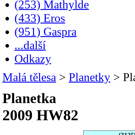
(253) Mathylde
(433) Eros
(951) Gaspra
...další
Odkazy
Malá tělesa
>
Planetky
>
Pl
Planetka
2009 HW82
(3125