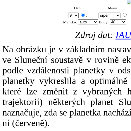
Den
Měsíc
.
Měřítko:
Body
:
Zdroj dat:
IAU
Na obrázku je v základním nastav
ve Sluneční soustavě v rovině ek
podle vzdálenosti planetky v odsl
planetky vykreslila a optimálně
které lze změnit z vybraných h
trajektorií) některých planet Sl
naznačuje, zda se planetka nacház
ní (červeně).