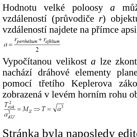
Hodnotu velké poloosy
a
může
vzdáleností (průvodiče
r
) objekt
vzdáleností najdete na přímce apsi
Vypočítanou velikost
a
lze zkont
nachází dráhové elementy plane
pomocí třetího Keplerova zák
zobrazená v levém horním rohu o
Stránka byla naposledy edi