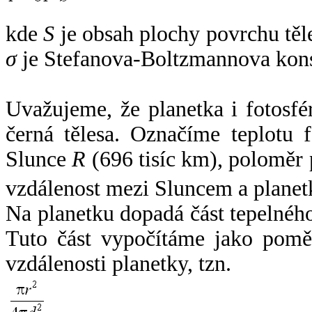
kde
S
je obsah plochy povrchu těl
σ
je Stefanova-Boltzmannova kons
Uvažujeme, že planetka i fotosfér
černá tělesa. Označíme teplotu 
Slunce
R
(696 tisíc km), poloměr
vzdálenost mezi Sluncem a plane
Na planetku dopadá část tepelnéh
Tuto část vypočítáme jako pomě
vzdálenosti planetky, tzn.