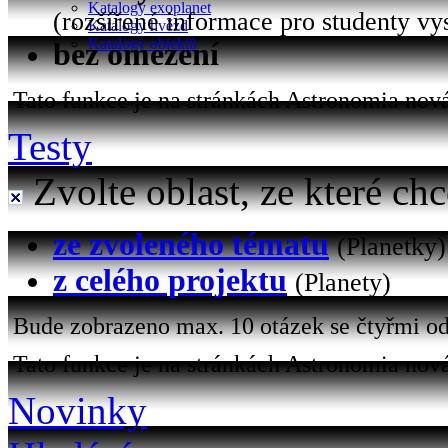
Katalogy exoplanet
(rozšířené informace pro studenty vy
Katalogy hvězd
Katalogy objektů
bez omezení
Tato funkce je na stránkách Astronomia nová 
Testy
Zvolte oblast, ze které chc
ze zvoleného tématu
(Planetky)
z celého projektu
(Planety)
Bude zobrazeno max. 10 otázek se čtyřmi od
Tato funkce je na stránkách Astronomia nová
Novinky