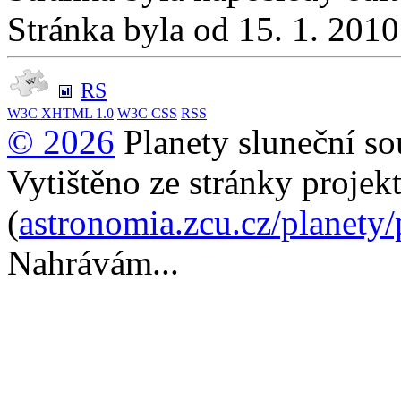
Stránka byla od 15. 1. 201
RS
W3C
XHTML 1.0
W3C
CSS
RSS
© 2026
Planety sluneční so
Vytištěno ze stránky projek
(
astronomia.zcu.cz/planety
Nahrávám...