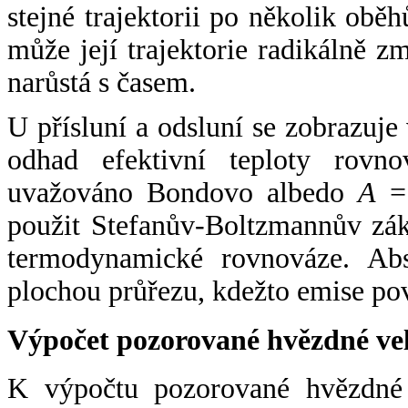
stejné trajektorii po několik oběh
může její trajektorie radikálně zm
narůstá s časem.
U přísluní a odsluní se zobrazuje
odhad efektivní teploty rovno
uvažováno Bondovo albedo
A
= 
použit Stefanův-Boltzmannův zák
termodynamické rovnováze. Abs
plochou průřezu, kdežto emise po
Výpočet pozorované hvězdné ve
K výpočtu pozorované hvězdné v