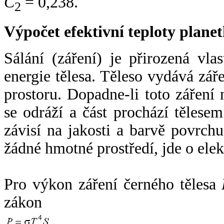
C
= 0,238.
2
Výpočet efektivní teploty plan
Sálání (záření) je přirozená vla
energie tělesa. Těleso vydává zá
prostoru. Dopadne-li toto záření n
se odráží a část prochází tělesem
závisí na jakosti a barvě povrch
žádné hmotné prostředí, jde o ele
Pro výkon záření černého tělesa
zákon