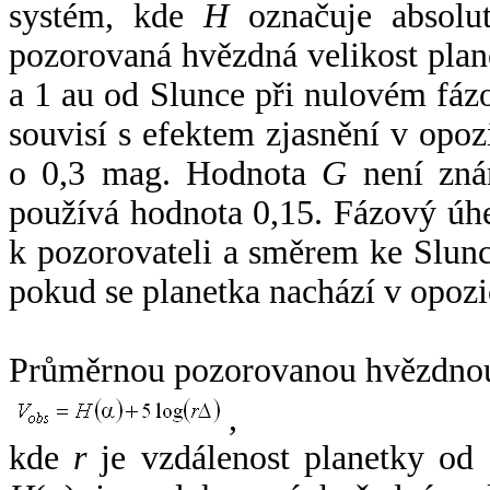
systém, kde
H
označuje absolut
pozorovaná hvězdná velikost plan
a 1 au od Slunce při nulovém fá
souvisí s efektem zjasnění v opoz
o 0,3 mag. Hodnota
G
není zná
používá hodnota 0,15. Fázový úh
k pozorovateli a směrem ke Slunc
pokud se planetka nachází v opozi
Průměrnou pozorovanou hvězdnou 
,
kde
r
je vzdálenost planetky od