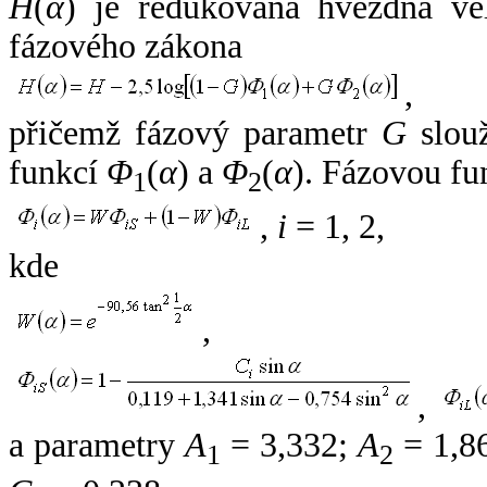
H
(
α
) je redukovaná hvězdná vel
fázového zákona
,
přičemž fázový parametr
G
slouž
funkcí
Φ
(
α
) a
Φ
(
α
). Fázovou fu
1
2
,
i
= 1, 2,
kde
,
,
a parametry
A
= 3,332;
A
= 1,8
1
2