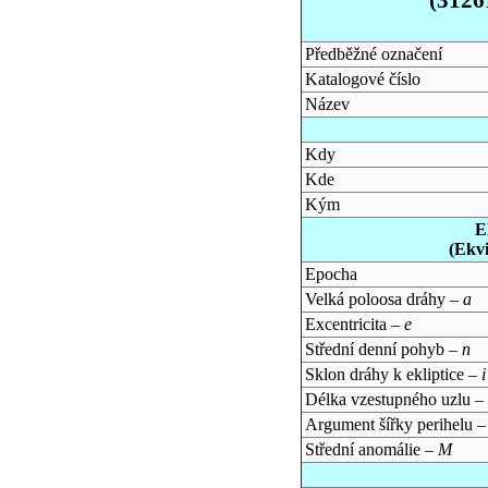
Předběžné označení
Katalogové číslo
Název
Kdy
Kde
Kým
E
(Ekv
Epocha
Velká poloosa dráhy –
a
Excentricita –
e
Střední denní pohyb –
n
Sklon dráhy k ekliptice –
i
Délka vzestupného uzlu –
Argument šířky perihelu 
Střední anomálie –
M