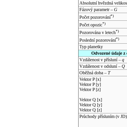
Absolutní hvězdná velikos
Fázový parametr –
G
*)
Počet pozorování
*)
Počet opozic
*)
Pozorována v letech
*)
Poslední pozorování
Typ planetky
Odvozené údaje z 
Vzdálenost v přísluní –
q
Vzdálenost v odsluní –
Q
Oběžná doba –
T
Vektor P [x]
Vektor P [y]
Vektor P [z]
Vektor Q [x]
Vektor Q [y]
Vektor Q [z]
Průchody přísluním (v
JD
)