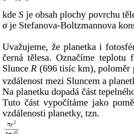
kde
S
je obsah plochy povrchu těl
σ
je Stefanova-Boltzmannova kons
Uvažujeme, že planetka i fotosfér
černá tělesa. Označíme teplotu 
Slunce
R
(696 tisíc km), poloměr
vzdálenost mezi Sluncem a plane
Na planetku dopadá část tepelnéh
Tuto část vypočítáme jako pomě
vzdálenosti planetky, tzn.