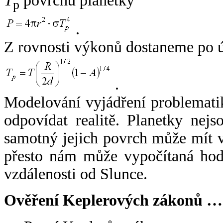
T
povrchu planetky
p
.
Z rovnosti výkonů dostaneme po 
.
Modelování vyjádření problemati
odpovídat realitě. Planetky nejso
samotný jejich povrch může mít v
přesto nám může vypočítaná hodn
vzdálenosti od Slunce.
Ověření Keplerových zákonů …