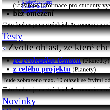
Katalogy exoplanet
(rozšířené informace pro studenty vy
Katalogy hvězd
Katalogy objektů
bez omezení
Tato funkce je na stránkách Astronomia nová 
Testy
Zvolte oblast, ze které chc
ze zvoleného tématu
(Planetky)
z celého projektu
(Planety)
Bude zobrazeno max. 10 otázek se čtyřmi od
Tato funkce je na stránkách Astronomia nová
Novinky