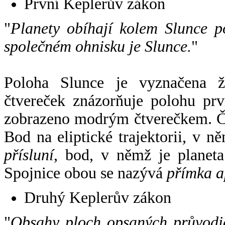
První Keplerův zákon
"
Planety obíhají kolem Slunce p
společném ohnisku je Slunce.
"
Poloha Slunce je vyznačena 
čtvereček znázorňuje polohu pr
zobrazeno modrým čtverečkem. Če
Bod na eliptické trajektorii, v n
přísluní
, bod, v němž je planet
Spojnice obou se nazývá
přímka a
Druhý Keplerův zákon
"
Obsahy ploch opsaných průvodič