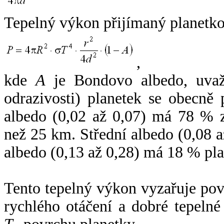
Tepelný výkon přijímaný planetko
,
kde
A
je Bondovo albedo, uvaž
odrazivosti) planetek se obecně
albedo (0,02 až 0,07) má 78 % z
než 25 km. Střední albedo (0,08 
albedo (0,13 až 0,28) má 18 % pla
Tento tepelný výkon vyzařuje po
rychlého otáčení a dobré tepelné