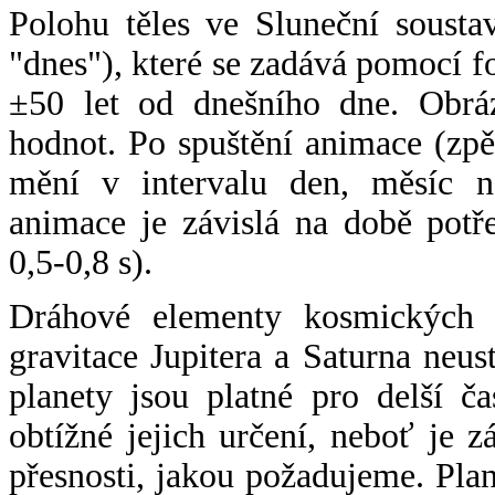
Polohu těles ve Sluneční sousta
"dnes"), které se zadává pomocí 
±50 let od dnešního dne. Obráz
hodnot. Po spuštění animace (zpě
mění v intervalu den, měsíc ne
animace je závislá na době potř
0,5-0,8 s).
Dráhové elementy kosmických t
gravitace Jupitera a Saturna neu
planety jsou platné pro delší č
obtížné jejich určení, neboť je 
přesnosti, jakou požadujeme. Pla