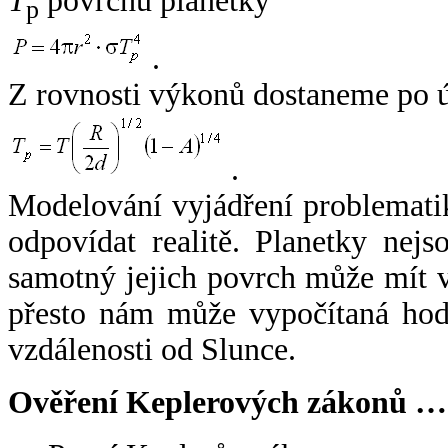
T
povrchu planetky
p
.
Z rovnosti výkonů dostaneme po 
.
Modelování vyjádření problemati
odpovídat realitě. Planetky nejso
samotný jejich povrch může mít v
přesto nám může vypočítaná hodn
vzdálenosti od Slunce.
Ověření Keplerových zákonů …