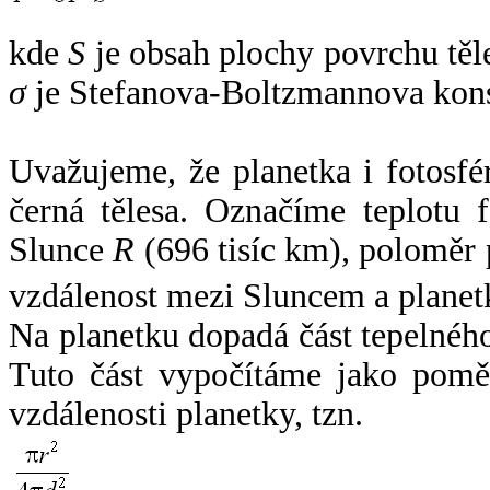
kde
S
je obsah plochy povrchu těl
σ
je Stefanova-Boltzmannova kons
Uvažujeme, že planetka i fotosfér
černá tělesa. Označíme teplotu 
Slunce
R
(696 tisíc km), poloměr
vzdálenost mezi Sluncem a plane
Na planetku dopadá část tepelnéh
Tuto část vypočítáme jako pomě
vzdálenosti planetky, tzn.