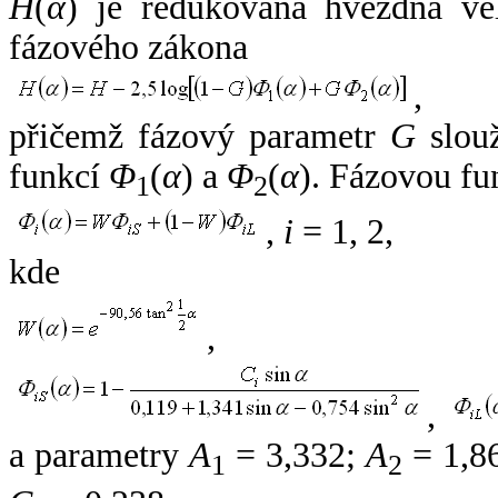
H
(
α
) je redukovaná hvězdná vel
fázového zákona
,
přičemž fázový parametr
G
slouž
funkcí
Φ
(
α
) a
Φ
(
α
). Fázovou fu
1
2
,
i
= 1, 2,
kde
,
,
a parametry
A
= 3,332;
A
= 1,8
1
2