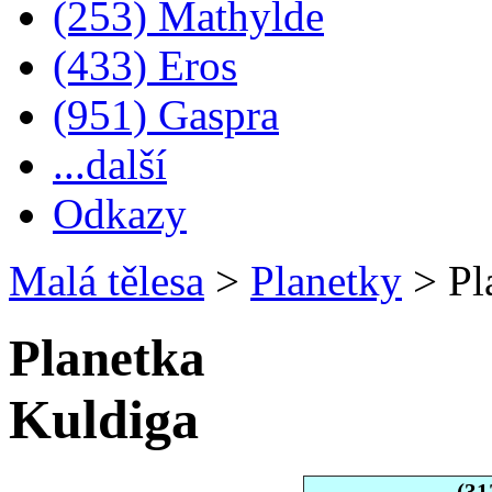
(253) Mathylde
(433) Eros
(951) Gaspra
...další
Odkazy
Malá tělesa
>
Planetky
>
Pl
Planetka
Kuldiga
(31