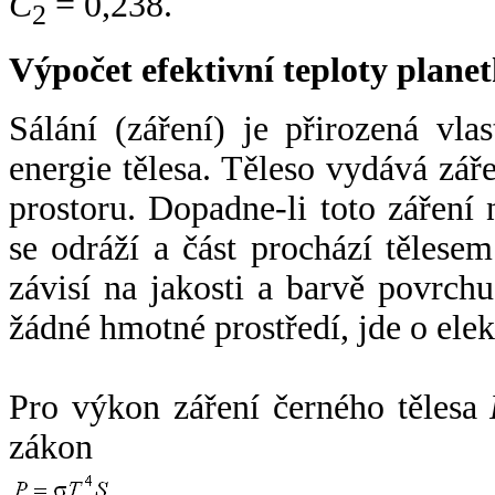
C
= 0,238.
2
Výpočet efektivní teploty plan
Sálání (záření) je přirozená vla
energie tělesa. Těleso vydává zá
prostoru. Dopadne-li toto záření n
se odráží a část prochází tělesem
závisí na jakosti a barvě povrch
žádné hmotné prostředí, jde o ele
Pro výkon záření černého tělesa
zákon