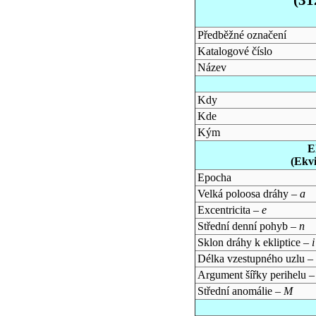
Předběžné označení
Katalogové číslo
Název
Kdy
Kde
Kým
E
(Ekv
Epocha
Velká poloosa dráhy –
a
Excentricita –
e
Střední denní pohyb –
n
Sklon dráhy k ekliptice –
i
Délka vzestupného uzlu –
Argument šířky perihelu 
Střední anomálie –
M