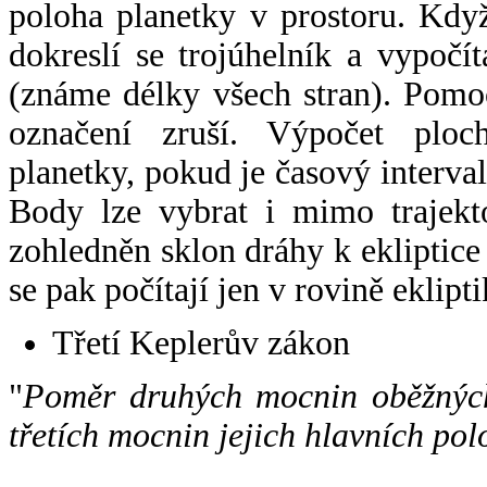
poloha planetky v prostoru. Kdy
dokreslí se trojúhelník a vypoč
(známe délky všech stran). Pomo
označení zruší. Výpočet ploch
planetky, pokud je časový interval
Body lze vybrat i mimo trajekto
zohledněn sklon dráhy k ekliptice
se pak počítají jen v rovině eklipti
Třetí Keplerův zákon
"
Poměr druhých mocnin oběžných
třetích mocnin jejich hlavních pol