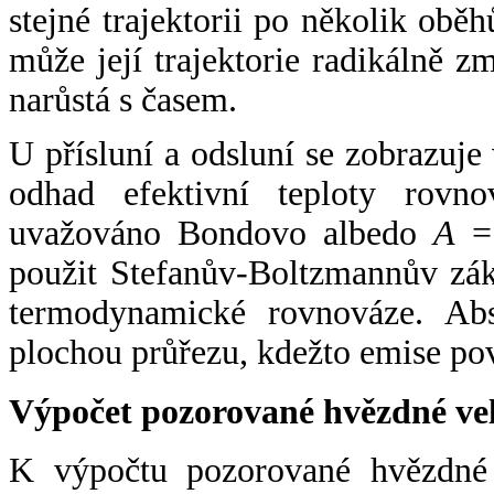
stejné trajektorii po několik oběh
může její trajektorie radikálně zm
narůstá s časem.
U přísluní a odsluní se zobrazuje
odhad efektivní teploty rovno
uvažováno Bondovo albedo
A
= 
použit Stefanův-Boltzmannův zák
termodynamické rovnováze. Abs
plochou průřezu, kdežto emise po
Výpočet pozorované hvězdné ve
K výpočtu pozorované hvězdné v