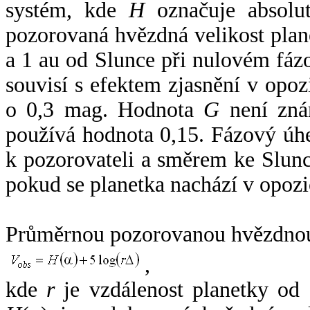
systém, kde
H
označuje absolut
pozorovaná hvězdná velikost plan
a 1 au od Slunce při nulovém fá
souvisí s efektem zjasnění v opoz
o 0,3 mag. Hodnota
G
není zná
používá hodnota 0,15. Fázový úh
k pozorovateli a směrem ke Slunc
pokud se planetka nachází v opozi
Průměrnou pozorovanou hvězdnou 
,
kde
r
je vzdálenost planetky od