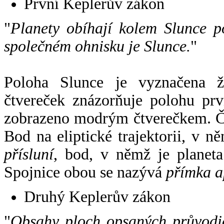
První Keplerův zákon
"
Planety obíhají kolem Slunce p
společném ohnisku je Slunce.
"
Poloha Slunce je vyznačena 
čtvereček znázorňuje polohu pr
zobrazeno modrým čtverečkem. Če
Bod na eliptické trajektorii, v n
přísluní
, bod, v němž je planet
Spojnice obou se nazývá
přímka a
Druhý Keplerův zákon
"
Obsahy ploch opsaných průvodič