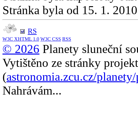
Stránka byla od 15. 1. 201
RS
W3C
XHTML 1.0
W3C
CSS
RSS
© 2026
Planety sluneční so
Vytištěno ze stránky projek
(
astronomia.zcu.cz/planety
Nahrávám...