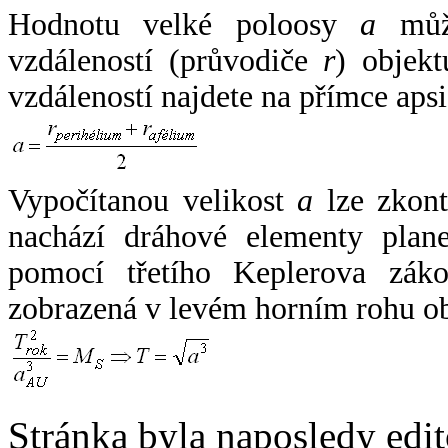
Hodnotu velké poloosy
a
může
vzdáleností (průvodiče
r
) objekt
vzdáleností najdete na přímce apsi
Vypočítanou velikost
a
lze zkont
nachází dráhové elementy plane
pomocí třetího Keplerova zák
zobrazená v levém horním rohu o
Stránka byla naposledy edi