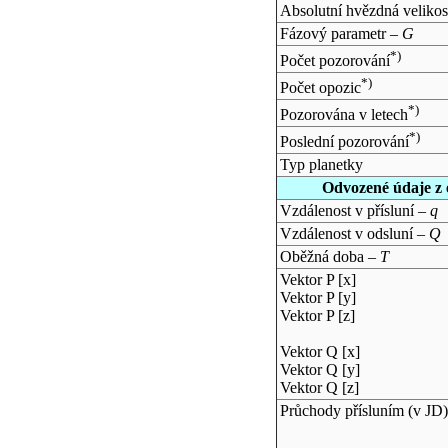
Absolutní hvězdná velikos
Fázový parametr –
G
*)
Počet pozorování
*)
Počet opozic
*)
Pozorována v letech
*)
Poslední pozorování
Typ planetky
Odvozené údaje z 
Vzdálenost v přísluní –
q
Vzdálenost v odsluní –
Q
Oběžná doba –
T
Vektor P [x]
Vektor P [y]
Vektor P [z]
Vektor Q [x]
Vektor Q [y]
Vektor Q [z]
Průchody přísluním (v
JD
)