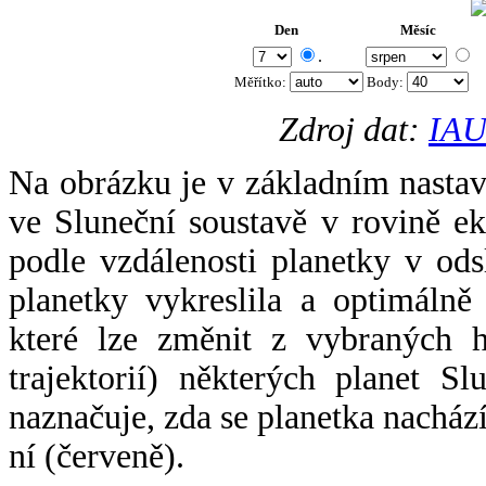
Den
Měsíc
.
Měřítko:
Body
:
Zdroj dat:
IAU
Na obrázku je v základním nastav
ve Sluneční soustavě v rovině ek
podle vzdálenosti planetky v odsl
planetky vykreslila a optimálně
které lze změnit z vybraných h
trajektorií) některých planet Sl
naznačuje, zda se planetka nacház
ní (červeně).