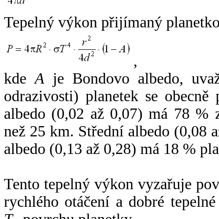
Tepelný výkon přijímaný planetko
,
kde
A
je Bondovo albedo, uvaž
odrazivosti) planetek se obecně
albedo (0,02 až 0,07) má 78 % z
než 25 km. Střední albedo (0,08 
albedo (0,13 až 0,28) má 18 % pla
Tento tepelný výkon vyzařuje po
rychlého otáčení a dobré tepelné