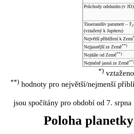
Průchody odsluním (v
JD
)
Tisserandův parametr –
T
J
(vztažený k Jupiteru)
Největší přiblížení k Zemi
**)
Nejjasnější ze Země
**)
Nejdále od Země
**
Nejméně jasná ze Země
*)
vztaženo
**)
hodnoty pro největší/nejmenší přibl
jsou spočítány pro období od 7. srpna
Poloha planetky