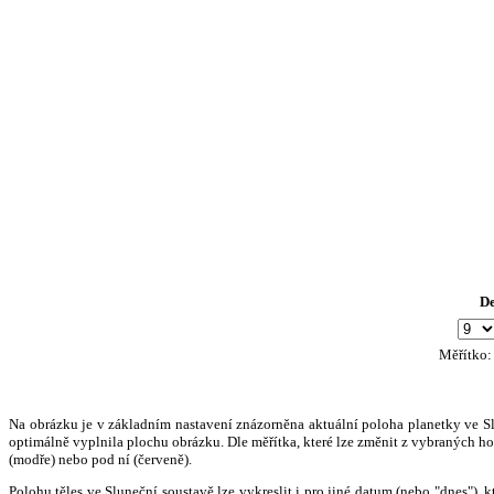
D
Měřítko
Na obrázku je v základním nastavení znázorněna aktuální poloha planetky ve Slun
optimálně vyplnila plochu obrázku. Dle měřítka, které lze změnit z vybraných hod
(modře) nebo pod ní (červeně).
Polohu těles ve Sluneční soustavě lze vykreslit i pro jiné datum (nebo "dnes")