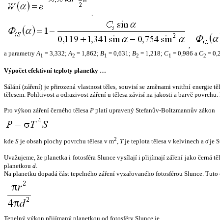
,
,
a parametry
A
= 3,332;
A
= 1,862;
B
= 0,631;
B
= 1,218;
C
= 0,986 a
C
= 0,
1
2
1
2
1
2
Výpočet efektivní teploty planetky …
Sálání (záření) je přirozená vlastnost těles, souvisí se změnami vnitřní energie 
tělesem. Pohltivost a odrazivost záření u tělesa závisí na jakosti a barvě povrch
Pro výkon záření černého tělesa
P
platí upravený Stefanův-Boltzmannův zákon
2
kde
S
je obsah plochy povrchu tělesa v m
,
T
je teplota tělesa v kelvinech a
σ
je S
Uvažujeme, že planetka i fotosféra Slunce vysílají i přijímají záření jako černá 
planetkou
d
.
Na planetku dopadá část tepelného záření vyzařovaného fotosférou Slunce. Tuto 
Tepelný výkon přijímaný planetkou od fotosféry Slunce je