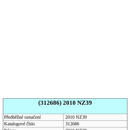
(312686) 2010 NZ39
Předběžné označení
2010 NZ39
Katalogové číslo
312686