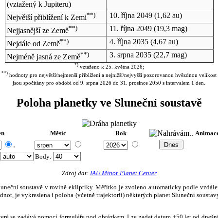
(vztažený k Jupiteru)
**)
10. října 2049
(1,62 au)
Největší přiblížení k Zemi
**)
11. října 2049
(19,3 mag)
Nejjasnější ze Země
**)
4. října 2035
(4,67 au)
Nejdále od Země
**)
3. srpna 2035
(22,7 mag)
Nejméně jasná ze Země
*)
vztaženo k 25. května 2026;
**)
hodnoty pro největší/nejmenší přiblížení a nejnižší/nejvyšší pozorovanou hvězdnou velikost
jsou spočítány pro období od 9. srpna 2026 do 31. prosince 2050 s intervalem 1 den.
Poloha planetky ve Sluneční soustavě
en
Měsíc
Rok
Animac
.
:
Body
:
Zdroj dat:
IAU Minor Planet Center
eční soustavě v rovině ekliptiky. Měřítko je zvoleno automaticky podle vzdálenost
not, je vykreslena i poloha (včetně trajektorií) některých planet Sluneční soustavy
, které se zadává pomocí formuláře pod obrázkem. Lze zadat datum ±50 let od dneš