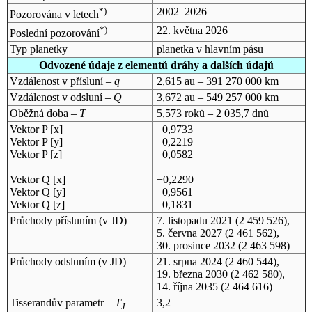
*)
2002–2026
Pozorována v letech
*)
22. května 2026
Poslední pozorování
Typ planetky
planetka v hlavním pásu
Odvozené údaje z elementů dráhy a dalších údajů
Vzdálenost v přísluní –
q
2,615 au – 391 270 000 km
Vzdálenost v odsluní –
Q
3,672 au – 549 257 000 km
Oběžná doba –
T
5,573 roků – 2 035,7 dnů
Vektor P [x]
0,9733
Vektor P [y]
0,2219
Vektor P [z]
0,0582
Vektor Q [x]
−0,2290
Vektor Q [y]
0,9561
Vektor Q [z]
0,1831
Průchody přísluním (v
JD
)
7. listopadu 2021
(2 459 526),
5. června 2027
(2 461 562),
30. prosince 2032
(2 463 598)
Průchody odsluním (v
JD
)
21. srpna 2024
(2 460 544),
19. března 2030
(2 462 580),
14. října 2035
(2 464 616)
Tisserandův parametr –
T
3,2
J