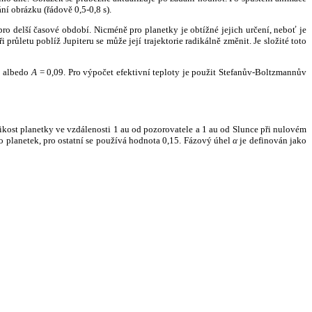
ní obrázku (řádově 0,5-0,8 s).
ro delší časové období. Nicméně pro planetky je obtížné jejich určení, neboť je
růletu poblíž Jupiteru se může její trajektorie radikálně změnit. Je složité toto
o albedo
A
= 0,09. Pro výpočet efektivní teploty je použit Stefanův-Boltzmannův
kost planetky ve vzdálenosti 1 au od pozorovatele a 1 au od Slunce při nulovém
planetek, pro ostatní se používá hodnota 0,15. Fázový úhel
α
je definován jako