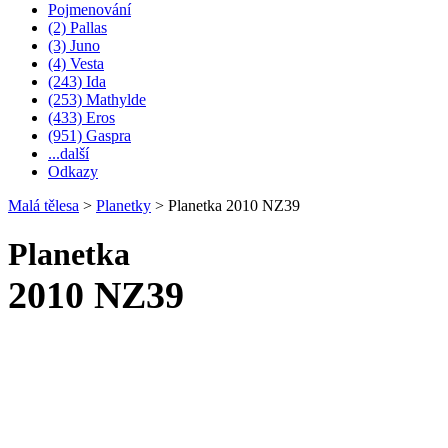
Pojmenování
(2) Pallas
(3) Juno
(4) Vesta
(243) Ida
(253) Mathylde
(433) Eros
(951) Gaspra
...další
Odkazy
Malá tělesa
>
Planetky
>
Planetka 2010 NZ39
Planetka
2010 NZ39