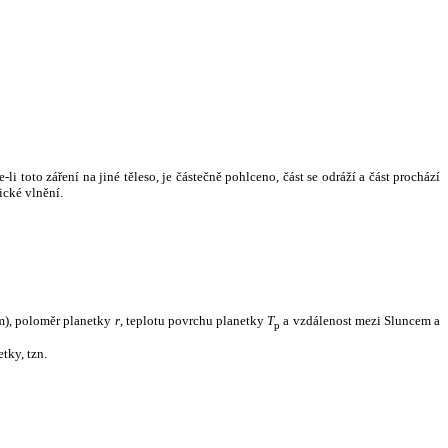
i toto záření na jiné těleso, je částečně pohlceno, část se odráží a část prochází
ické vlnění.
m), poloměr planetky
r
, teplotu povrchu planetky
T
a vzdálenost mezi Sluncem a
p
tky, tzn.