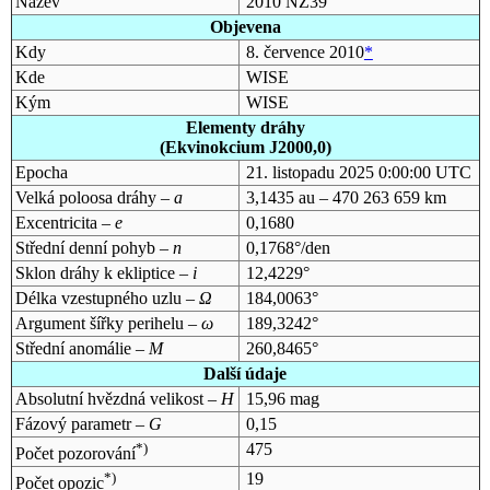
Název
2010 NZ39
Objevena
Kdy
8. července 2010
*
Kde
WISE
Kým
WISE
Elementy dráhy
(Ekvinokcium J2000,0)
Epocha
21. listopadu 2025 0:00:00 UTC
Velká poloosa dráhy –
a
3,1435 au – 470 263 659 km
Excentricita –
e
0,1680
Střední denní pohyb –
n
0,1768°/den
Sklon dráhy k ekliptice –
i
12,4229°
Délka vzestupného uzlu –
Ω
184,0063°
Argument šířky perihelu –
ω
189,3242°
Střední anomálie –
M
260,8465°
Další údaje
Absolutní hvězdná velikost –
H
15,96 mag
Fázový parametr –
G
0,15
*)
475
Počet pozorování
*)
19
Počet opozic