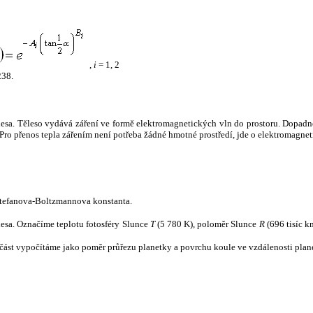
,
i
= 1, 2
238.
tělesa. Těleso vydává záření ve formě elektromagnetických vln do prostoru. Dopadne-l
u. Pro přenos tepla zářením není potřeba žádné hmotné prostředí, jde o elektromagnet
tefanova-Boltzmannova konstanta.
tělesa. Označíme teplotu fotosféry Slunce
T
(5 780 K), poloměr Slunce
R
(696 tisíc k
část vypočítáme jako poměr průřezu planetky a povrchu koule ve vzdálenosti plane