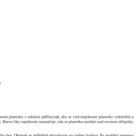
e
i planetky v odsluní (aféliu) tak, aby se celá trajektorie planetky vykreslila a
. Barva čáry trajektorie naznačuje, zda se planetka nachází nad rovinou ekliptiky
ního dne. Obrázek se průběžně aktualizuje po zadání hodnot. Po spuštění animace