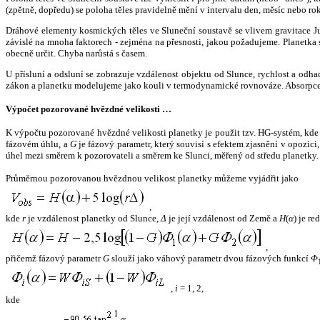
(zpětně, dopředu) se poloha těles pravidelně mění v intervalu den, měsíc nebo ro
Dráhové elementy kosmických těles ve Sluneční soustavě se vlivem gravitace Jup
závislé na mnoha faktorech - zejména na přesnosti, jakou požadujeme. Planetka se
obecně určit. Chyba narůstá s časem.
U přísluní a odsluní se zobrazuje vzdálenost objektu od Slunce, rychlost a od
zákon a planetku modelujeme jako kouli v termodynamické rovnováze. Absorpce 
Výpočet pozorované hvězdné velikosti …
K výpočtu pozorované hvězdné velikosti planetky je použit tzv. HG-systém, kd
fázovém úhlu, a
G
je fázový parametr, který souvisí s efektem zjasnění v opozic
úhel mezi směrem k pozorovateli a směrem ke Slunci, měřený od středu planetky. 
Průměrnou pozorovanou hvězdnou velikost planetky můžeme vyjádřit jako
,
kde
r
je vzdálenost planetky od Slunce,
Δ
je její vzdálenost od Země a
H
(
α
) je r
,
přičemž fázový parametr
G
slouží jako váhový parametr dvou fázových funkcí
Φ
,
i
= 1, 2,
kde