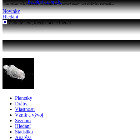
Katalogy objektů
Tato funkce je na stránkách Astronomia nová, testové otázky jsou přidávány postupně...
Novinky
Hledání
Zadejte text, který chcete hledat
Planetky
Dráhy
Vlastnosti
Vznik a vývoj
Seznam
Hledání
Statistika
Analýza