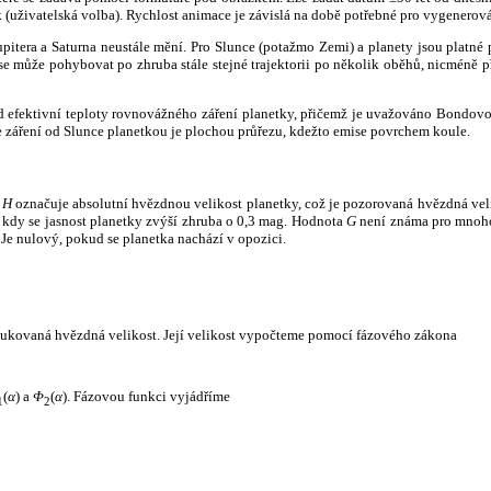
k (uživatelská volba). Rychlost animace je závislá na době potřebné pro vygenerová
itera a Saturna neustále mění. Pro Slunce (potažmo Zemi) a planety jsou platné p
 může pohybovat po zhruba stále stejné trajektorii po několik oběhů, nicméně při p
had efektivní teploty rovnovážného záření planetky, přičemž je uvažováno Bondov
záření od Slunce planetkou je plochou průřezu, kdežto emise povrchem koule.
e
H
označuje absolutní hvězdnou velikost planetky, což je pozorovaná hvězdná veli
i, kdy se jasnost planetky zvýší zhruba o 0,3 mag. Hodnota
G
není známa pro mnoho 
Je nulový, pokud se planetka nachází v opozici.
edukovaná hvězdná velikost. Její velikost vypočteme pomocí fázového zákona
(
α
) a
Φ
(
α
). Fázovou funkci vyjádříme
1
2