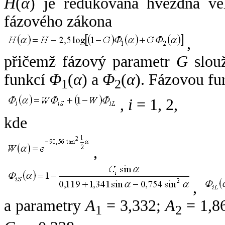
H
(
α
) je redukovaná hvězdná vel
fázového zákona
,
přičemž fázový parametr
G
slouž
funkcí
Φ
(
α
) a
Φ
(
α
). Fázovou fu
1
2
,
i
= 1, 2,
kde
,
,
a parametry
A
= 3,332;
A
= 1,8
1
2