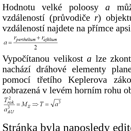
Hodnotu velké poloosy
a
může
vzdáleností (průvodiče
r
) objekt
vzdáleností najdete na přímce apsi
Vypočítanou velikost
a
lze zkont
nachází dráhové elementy plane
pomocí třetího Keplerova zák
zobrazená v levém horním rohu o
Stránka byla naposledy edi