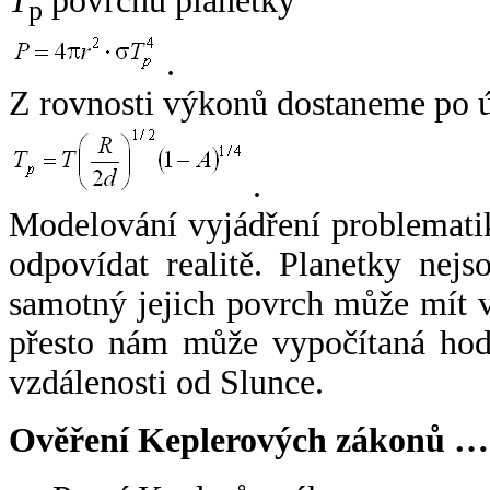
T
povrchu planetky
p
.
Z rovnosti výkonů dostaneme po 
.
Modelování vyjádření problemati
odpovídat realitě. Planetky nejso
samotný jejich povrch může mít v
přesto nám může vypočítaná hodn
vzdálenosti od Slunce.
Ověření Keplerových zákonů …