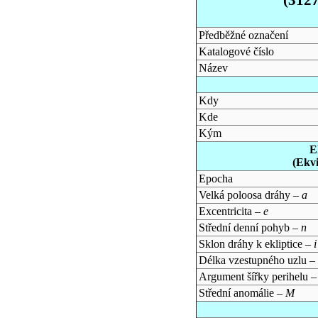
Předběžné označení
Katalogové číslo
Název
Kdy
Kde
Kým
E
(Ekv
Epocha
Velká poloosa dráhy –
a
Excentricita –
e
Střední denní pohyb –
n
Sklon dráhy k ekliptice –
i
Délka vzestupného uzlu –
Argument šířky perihelu 
Střední anomálie –
M