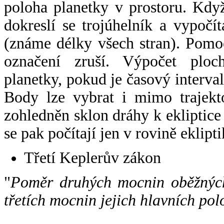
poloha planetky v prostoru. Kdy
dokreslí se trojúhelník a vypoč
(známe délky všech stran). Pomo
označení zruší. Výpočet ploch
planetky, pokud je časový interval
Body lze vybrat i mimo trajekto
zohledněn sklon dráhy k ekliptice
se pak počítají jen v rovině eklipti
Třetí Keplerův zákon
"
Poměr druhých mocnin oběžných
třetích mocnin jejich hlavních pol