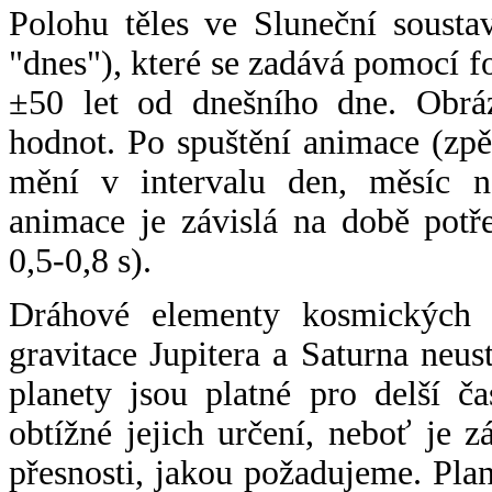
Polohu těles ve Sluneční sousta
"dnes"), které se zadává pomocí 
±50 let od dnešního dne. Obráz
hodnot. Po spuštění animace (zpě
mění v intervalu den, měsíc ne
animace je závislá na době potř
0,5-0,8 s).
Dráhové elementy kosmických t
gravitace Jupitera a Saturna neu
planety jsou platné pro delší č
obtížné jejich určení, neboť je 
přesnosti, jakou požadujeme. Pla