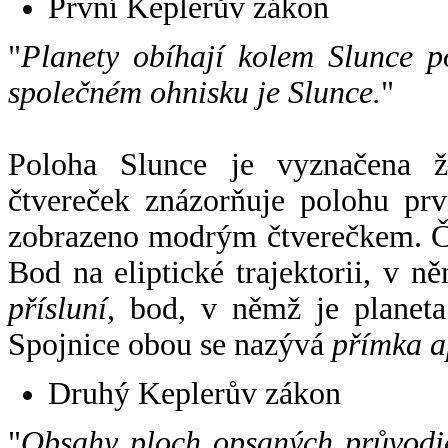
První Keplerův zákon
"
Planety obíhají kolem Slunce p
společném ohnisku je Slunce.
"
Poloha Slunce je vyznačena 
čtvereček znázorňuje polohu pr
zobrazeno modrým čtverečkem. Če
Bod na eliptické trajektorii, v n
přísluní
, bod, v němž je planet
Spojnice obou se nazývá
přímka a
Druhý Keplerův zákon
"
Obsahy ploch opsaných průvodič