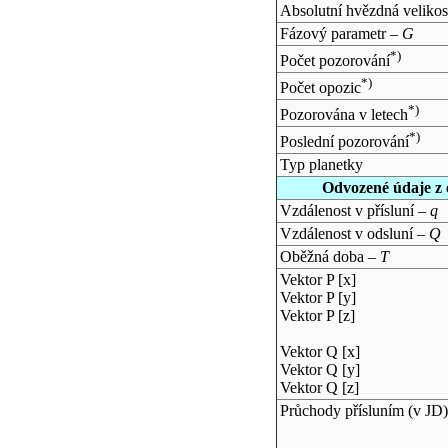
Absolutní hvězdná velikos
Fázový parametr –
G
*)
Počet pozorování
*)
Počet opozic
*)
Pozorována v letech
*)
Poslední pozorování
Typ planetky
Odvozené údaje z 
Vzdálenost v přísluní –
q
Vzdálenost v odsluní –
Q
Oběžná doba –
T
Vektor P [x]
Vektor P [y]
Vektor P [z]
Vektor Q [x]
Vektor Q [y]
Vektor Q [z]
Průchody přísluním (v
JD
)