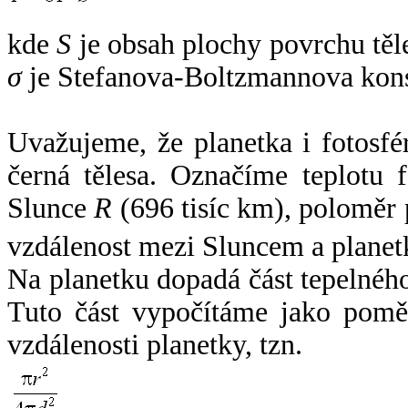
kde
S
je obsah plochy povrchu těl
σ
je Stefanova-Boltzmannova kons
Uvažujeme, že planetka i fotosfér
černá tělesa. Označíme teplotu 
Slunce
R
(696 tisíc km), poloměr
vzdálenost mezi Sluncem a plane
Na planetku dopadá část tepelnéh
Tuto část vypočítáme jako pomě
vzdálenosti planetky, tzn.