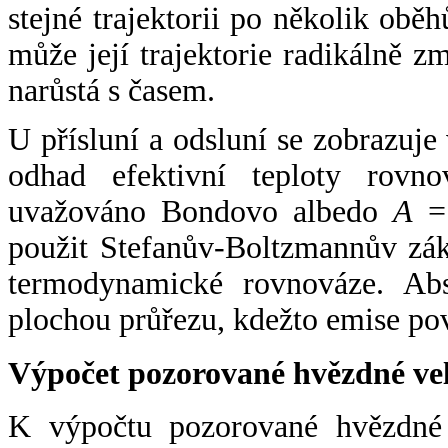
stejné trajektorii po několik oběh
může její trajektorie radikálně zm
narůstá s časem.
U přísluní a odsluní se zobrazuje
odhad efektivní teploty rovno
uvažováno Bondovo albedo
A
= 
použit Stefanův-Boltzmannův zák
termodynamické rovnováze. Abs
plochou průřezu, kdežto emise po
Výpočet pozorované hvězdné ve
K výpočtu pozorované hvězdné v