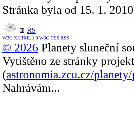
Stránka byla od 15. 1. 201
RS
W3C
XHTML 1.0
W3C
CSS
RSS
© 2026
Planety sluneční so
Vytištěno ze stránky projek
(
astronomia.zcu.cz/planety
Nahrávám...