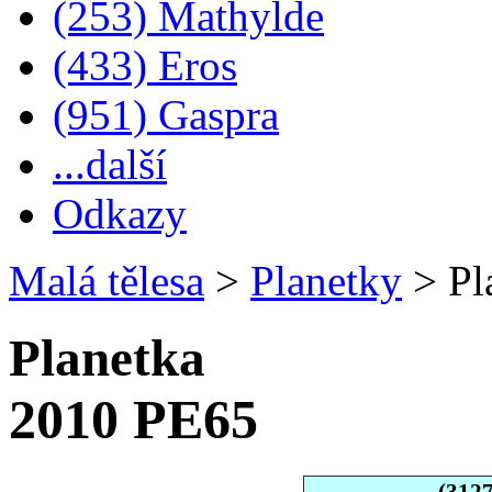
(253) Mathylde
(433) Eros
(951) Gaspra
...další
Odkazy
Malá tělesa
>
Planetky
>
Pl
Planetka
2010 PE65
(312