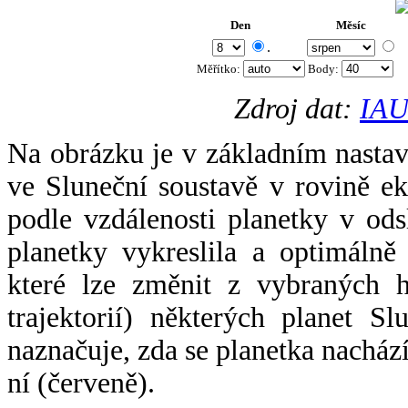
Den
Měsíc
.
Měřítko:
Body
:
Zdroj dat:
IAU
Na obrázku je v základním nastav
ve Sluneční soustavě v rovině ek
podle vzdálenosti planetky v odsl
planetky vykreslila a optimálně
které lze změnit z vybraných h
trajektorií) některých planet Sl
naznačuje, zda se planetka nacház
ní (červeně).