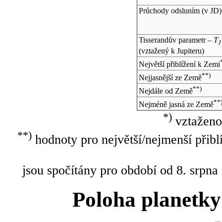
Průchody odsluním (v
JD
)
Tisserandův parametr –
T
J
(vztažený k Jupiteru)
Největší přiblížení k Zemi
**)
Nejjasnější ze Země
**)
Nejdále od Země
**
Nejméně jasná ze Země
*)
vztaženo
**)
hodnoty pro největší/nejmenší přibl
jsou spočítány pro období od 8. srpna
Poloha planetky