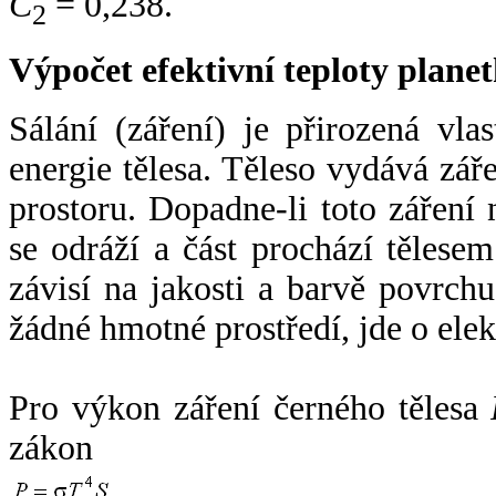
C
= 0,238.
2
Výpočet efektivní teploty plan
Sálání (záření) je přirozená vla
energie tělesa. Těleso vydává zá
prostoru. Dopadne-li toto záření n
se odráží a část prochází tělesem
závisí na jakosti a barvě povrch
žádné hmotné prostředí, jde o ele
Pro výkon záření černého tělesa
zákon