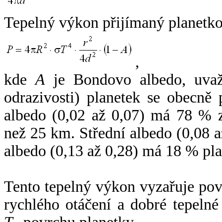
Tepelný výkon přijímaný planetko
,
kde
A
je Bondovo albedo, uvaž
odrazivosti) planetek se obecně
albedo (0,02 až 0,07) má 78 % z
než 25 km. Střední albedo (0,08 
albedo (0,13 až 0,28) má 18 % pla
Tento tepelný výkon vyzařuje po
rychlého otáčení a dobré tepelné