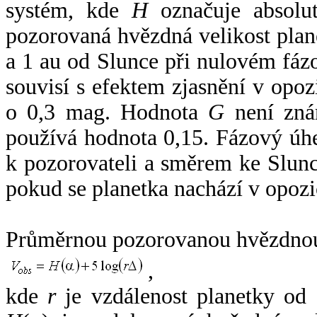
systém, kde
H
označuje absolut
pozorovaná hvězdná velikost plan
a 1 au od Slunce při nulovém fá
souvisí s efektem zjasnění v opoz
o 0,3 mag. Hodnota
G
není zná
používá hodnota 0,15. Fázový úh
k pozorovateli a směrem ke Slunc
pokud se planetka nachází v opozi
Průměrnou pozorovanou hvězdnou 
,
kde
r
je vzdálenost planetky od