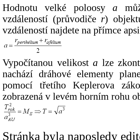
Hodnotu velké poloosy
a
může
vzdáleností (průvodiče
r
) objekt
vzdáleností najdete na přímce apsi
Vypočítanou velikost
a
lze zkont
nachází dráhové elementy plane
pomocí třetího Keplerova zák
zobrazená v levém horním rohu o
Stránka byla naposledy edi