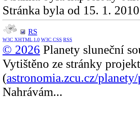
Stránka byla od 15. 1. 201
RS
W3C
XHTML 1.0
W3C
CSS
RSS
© 2026
Planety sluneční so
Vytištěno ze stránky projek
(
astronomia.zcu.cz/planety
Nahrávám...