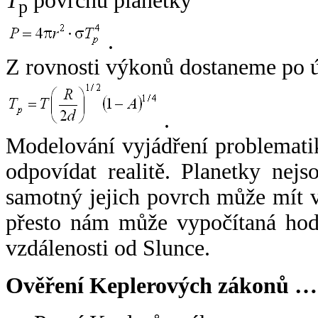
T
povrchu planetky
p
.
Z rovnosti výkonů dostaneme po 
.
Modelování vyjádření problemati
odpovídat realitě. Planetky nejso
samotný jejich povrch může mít v
přesto nám může vypočítaná hodn
vzdálenosti od Slunce.
Ověření Keplerových zákonů …