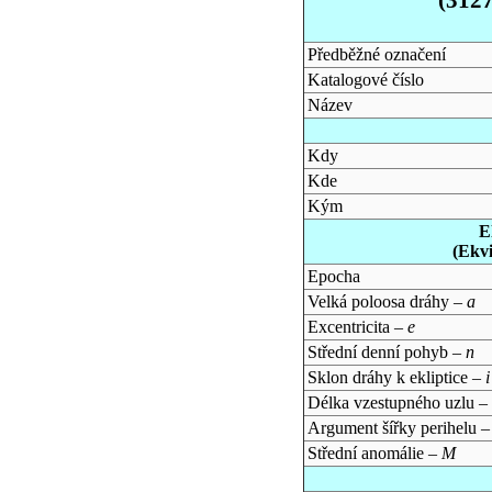
Předběžné označení
Katalogové číslo
Název
Kdy
Kde
Kým
E
(Ekv
Epocha
Velká poloosa dráhy –
a
Excentricita –
e
Střední denní pohyb –
n
Sklon dráhy k ekliptice –
i
Délka vzestupného uzlu –
Argument šířky perihelu 
Střední anomálie –
M