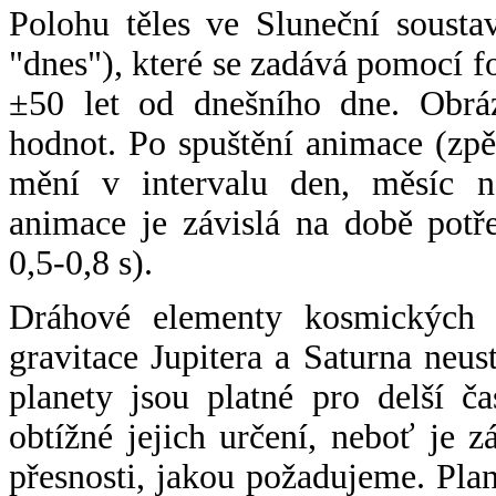
Polohu těles ve Sluneční sousta
"dnes"), které se zadává pomocí 
±50 let od dnešního dne. Obráz
hodnot. Po spuštění animace (zpě
mění v intervalu den, měsíc ne
animace je závislá na době potř
0,5-0,8 s).
Dráhové elementy kosmických t
gravitace Jupitera a Saturna neu
planety jsou platné pro delší č
obtížné jejich určení, neboť je 
přesnosti, jakou požadujeme. Pla