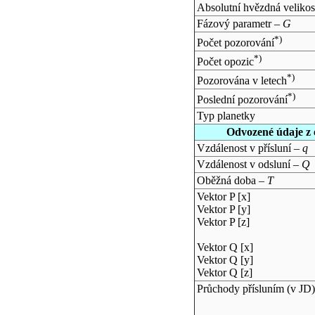
Absolutní hvězdná velikos
Fázový parametr –
G
*)
Počet pozorování
*)
Počet opozic
*)
Pozorována v letech
*)
Poslední pozorování
Typ planetky
Odvozené údaje z 
Vzdálenost v přísluní –
q
Vzdálenost v odsluní –
Q
Oběžná doba –
T
Vektor P [x]
Vektor P [y]
Vektor P [z]
Vektor Q [x]
Vektor Q [y]
Vektor Q [z]
Průchody přísluním (v
JD
)