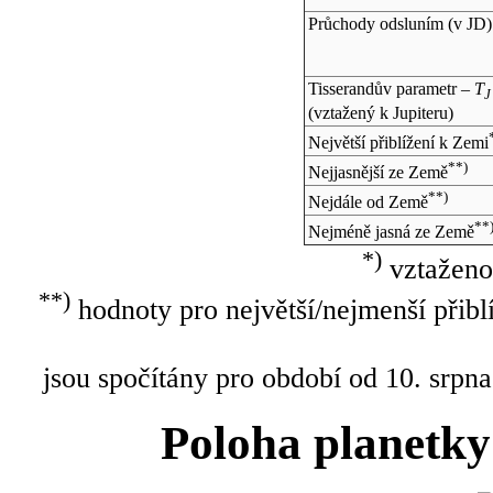
Průchody odsluním (v
JD
)
Tisserandův parametr –
T
J
(vztažený k Jupiteru)
Největší přiblížení k Zemi
**)
Nejjasnější ze Země
**)
Nejdále od Země
**
Nejméně jasná ze Země
*)
vztaženo
**)
hodnoty pro největší/nejmenší přibl
jsou spočítány pro období od 10. srpna
Poloha planetky