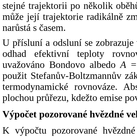
stejné trajektorii po několik oběh
může její trajektorie radikálně zm
narůstá s časem.
U přísluní a odsluní se zobrazuje
odhad efektivní teploty rovno
uvažováno Bondovo albedo
A
= 
použit Stefanův-Boltzmannův zák
termodynamické rovnováze. Abs
plochou průřezu, kdežto emise po
Výpočet pozorované hvězdné ve
K výpočtu pozorované hvězdné v