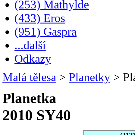
(253) Mathylde
(433) Eros
(951) Gaspra
...další
Odkazy
Malá tělesa
>
Planetky
>
Pl
Planetka
2010 SY40
(312