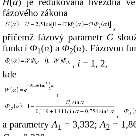
H
(
α
) je redukovaná hvězdná vel
fázového zákona
,
přičemž fázový parametr
G
slouž
funkcí
Φ
(
α
) a
Φ
(
α
). Fázovou fu
1
2
,
i
= 1, 2,
kde
,
,
a parametry
A
= 3,332;
A
= 1,8
1
2