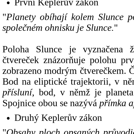
První Keplerův zákon
"
Planety obíhají kolem Slunce p
společném ohnisku je Slunce.
"
Poloha Slunce je vyznačena 
čtvereček znázorňuje polohu pr
zobrazeno modrým čtverečkem. Če
Bod na eliptické trajektorii, v n
přísluní
, bod, v němž je planet
Spojnice obou se nazývá
přímka a
Druhý Keplerův zákon
"
Obsahy ploch opsaných průvodič