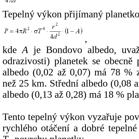
Tepelný výkon přijímaný planetko
,
kde
A
je Bondovo albedo, uvaž
odrazivosti) planetek se obecně
albedo (0,02 až 0,07) má 78 % z
než 25 km. Střední albedo (0,08 
albedo (0,13 až 0,28) má 18 % pla
Tento tepelný výkon vyzařuje po
rychlého otáčení a dobré tepelné