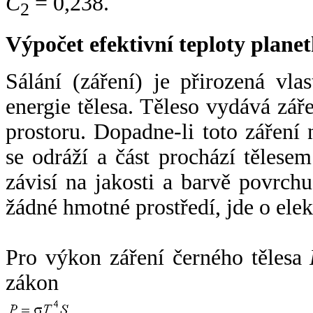
C
= 0,238.
2
Výpočet efektivní teploty plan
Sálání (záření) je přirozená vla
energie tělesa. Těleso vydává zá
prostoru. Dopadne-li toto záření n
se odráží a část prochází tělesem
závisí na jakosti a barvě povrch
žádné hmotné prostředí, jde o ele
Pro výkon záření černého tělesa
zákon