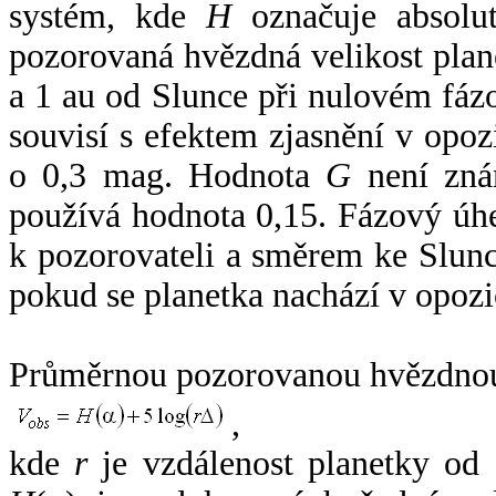
systém, kde
H
označuje absolut
pozorovaná hvězdná velikost plan
a 1 au od Slunce při nulovém fá
souvisí s efektem zjasnění v opoz
o 0,3 mag. Hodnota
G
není zná
používá hodnota 0,15. Fázový úh
k pozorovateli a směrem ke Slunc
pokud se planetka nachází v opozi
Průměrnou pozorovanou hvězdnou 
,
kde
r
je vzdálenost planetky od