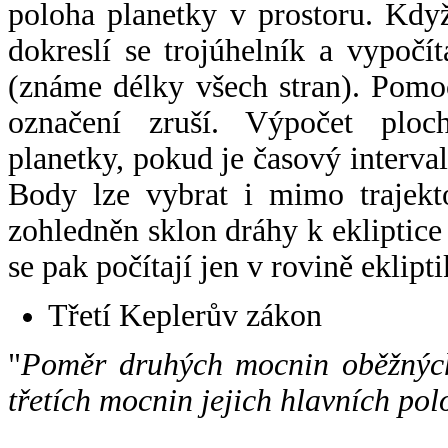
poloha planetky v prostoru. Kdy
dokreslí se trojúhelník a vypoč
(známe délky všech stran). Pomo
označení zruší. Výpočet ploch
planetky, pokud je časový interval
Body lze vybrat i mimo trajekto
zohledněn sklon dráhy k ekliptice
se pak počítají jen v rovině eklipti
Třetí Keplerův zákon
"
Poměr druhých mocnin oběžných
třetích mocnin jejich hlavních pol