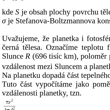
kde
S
je obsah plochy povrchu těl
σ
je Stefanova-Boltzmannova kons
Uvažujeme, že planetka i fotosfér
černá tělesa. Označíme teplotu 
Slunce
R
(696 tisíc km), poloměr
vzdálenost mezi Sluncem a plane
Na planetku dopadá část tepelnéh
Tuto část vypočítáme jako pomě
vzdálenosti planetky, tzn.