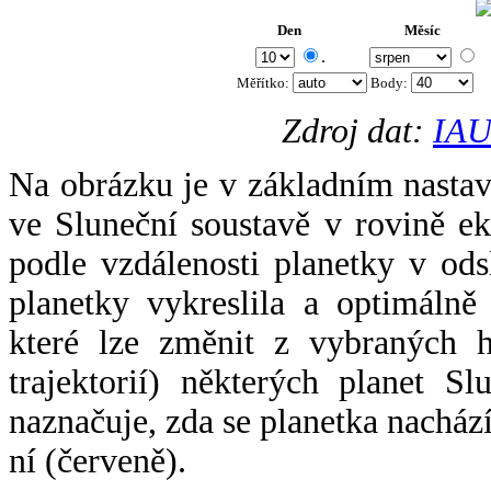
Den
Měsíc
.
Měřítko:
Body
:
Zdroj dat:
IAU
Na obrázku je v základním nastav
ve Sluneční soustavě v rovině ek
podle vzdálenosti planetky v odsl
planetky vykreslila a optimálně
které lze změnit z vybraných h
trajektorií) některých planet Sl
naznačuje, zda se planetka nacház
ní (červeně).