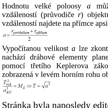
Hodnotu velké poloosy
a
může
vzdáleností (průvodiče
r
) objekt
vzdáleností najdete na přímce apsi
Vypočítanou velikost
a
lze zkont
nachází dráhové elementy plane
pomocí třetího Keplerova zák
zobrazená v levém horním rohu o
Stránka byla naposledy edi