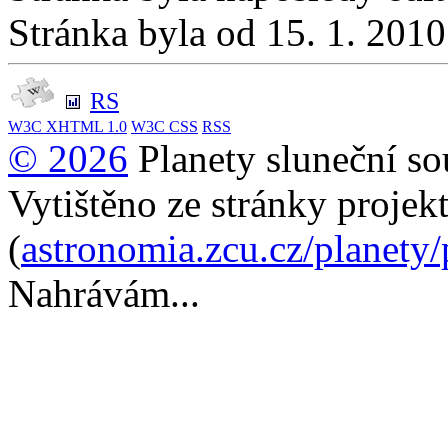
Stránka byla od 15. 1. 201
RS
W3C
XHTML 1.0
W3C
CSS
RSS
© 2026
Planety sluneční so
Vytištěno ze stránky projek
(
astronomia.zcu.cz/planety
Nahrávám...