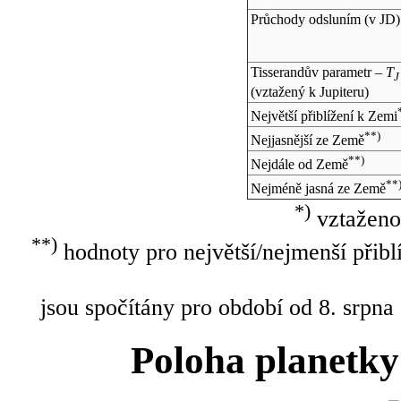
Průchody odsluním (v
JD
)
Tisserandův parametr –
T
J
(vztažený k Jupiteru)
Největší přiblížení k Zemi
**)
Nejjasnější ze Země
**)
Nejdále od Země
**
Nejméně jasná ze Země
*)
vztaženo
**)
hodnoty pro největší/nejmenší přibl
jsou spočítány pro období od 8. srpna
Poloha planetky