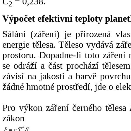
C
= 0,238.
2
Výpočet efektivní teploty plan
Sálání (záření) je přirozená vla
energie tělesa. Těleso vydává zá
prostoru. Dopadne-li toto záření n
se odráží a část prochází tělesem
závisí na jakosti a barvě povrch
žádné hmotné prostředí, jde o ele
Pro výkon záření černého tělesa
zákon