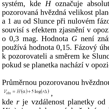
systém, kde
H
označuje absolut
pozorovaná hvězdná velikost plan
a 1 au od Slunce při nulovém fá
souvisí s efektem zjasnění v opoz
o 0,3 mag. Hodnota
G
není zná
používá hodnota 0,15. Fázový úh
k pozorovateli a směrem ke Slunc
pokud se planetka nachází v opozi
Průměrnou pozorovanou hvězdnou 
,
kde
r
je vzdálenost planetky od