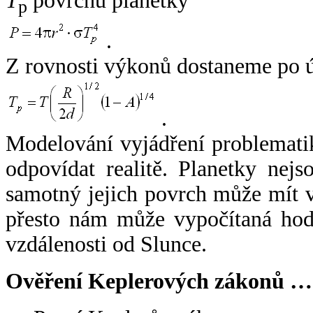
T
povrchu planetky
p
.
Z rovnosti výkonů dostaneme po 
.
Modelování vyjádření problemati
odpovídat realitě. Planetky nejso
samotný jejich povrch může mít v
přesto nám může vypočítaná hodn
vzdálenosti od Slunce.
Ověření Keplerových zákonů …