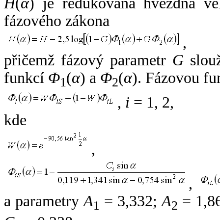
H
(
α
) je redukovaná hvězdná vel
fázového zákona
,
přičemž fázový parametr
G
slouž
funkcí
Φ
(
α
) a
Φ
(
α
). Fázovou fu
1
2
,
i
= 1, 2,
kde
,
,
a parametry
A
= 3,332;
A
= 1,8
1
2