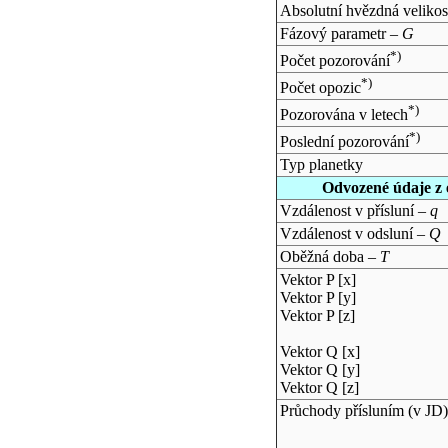
Absolutní hvězdná velikos
Fázový parametr –
G
*)
Počet pozorování
*)
Počet opozic
*)
Pozorována v letech
*)
Poslední pozorování
Typ planetky
Odvozené údaje z 
Vzdálenost v přísluní –
q
Vzdálenost v odsluní –
Q
Oběžná doba –
T
Vektor P [x]
Vektor P [y]
Vektor P [z]
Vektor Q [x]
Vektor Q [y]
Vektor Q [z]
Průchody přísluním (v
JD
)