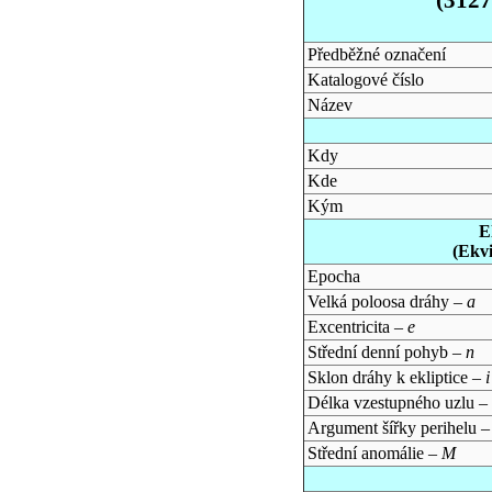
Předběžné označení
Katalogové číslo
Název
Kdy
Kde
Kým
E
(Ekv
Epocha
Velká poloosa dráhy –
a
Excentricita –
e
Střední denní pohyb –
n
Sklon dráhy k ekliptice –
i
Délka vzestupného uzlu –
Argument šířky perihelu 
Střední anomálie –
M