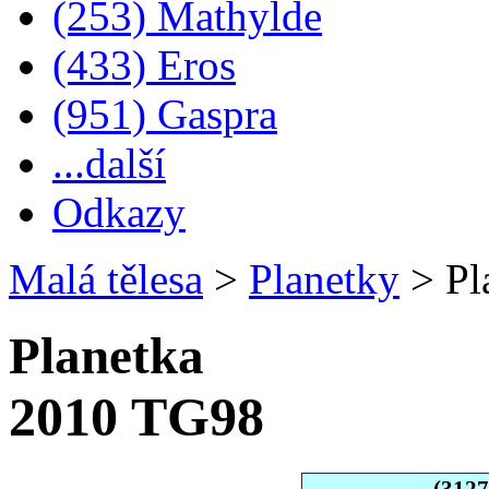
(253) Mathylde
(433) Eros
(951) Gaspra
...další
Odkazy
Malá tělesa
>
Planetky
>
Pl
Planetka
2010 TG98
(312