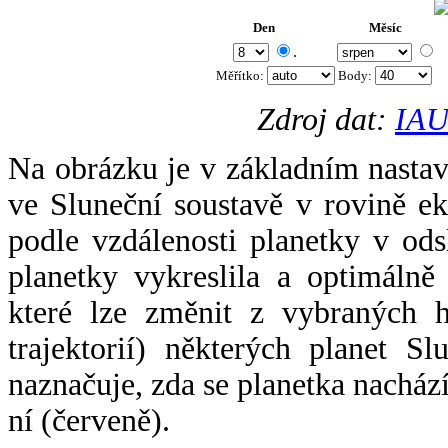
Den
Měsíc
.
Měřítko:
Body
:
Zdroj dat:
IAU
Na obrázku je v základním nastav
ve Sluneční soustavě v rovině ek
podle vzdálenosti planetky v odsl
planetky vykreslila a optimálně
které lze změnit z vybraných h
trajektorií) některých planet Sl
naznačuje, zda se planetka nacház
ní (červeně).