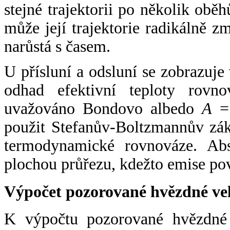
stejné trajektorii po několik oběh
může její trajektorie radikálně zm
narůstá s časem.
U přísluní a odsluní se zobrazuje
odhad efektivní teploty rovno
uvažováno Bondovo albedo
A
= 
použit Stefanův-Boltzmannův zák
termodynamické rovnováze. Abs
plochou průřezu, kdežto emise po
Výpočet pozorované hvězdné ve
K výpočtu pozorované hvězdné v