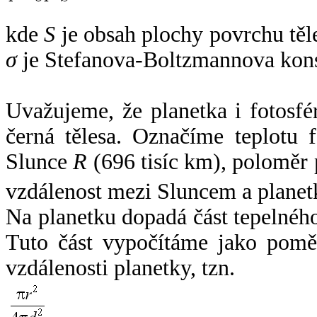
kde
S
je obsah plochy povrchu těl
σ
je Stefanova-Boltzmannova kons
Uvažujeme, že planetka i fotosfér
černá tělesa. Označíme teplotu 
Slunce
R
(696 tisíc km), poloměr
vzdálenost mezi Sluncem a plane
Na planetku dopadá část tepelnéh
Tuto část vypočítáme jako pomě
vzdálenosti planetky, tzn.