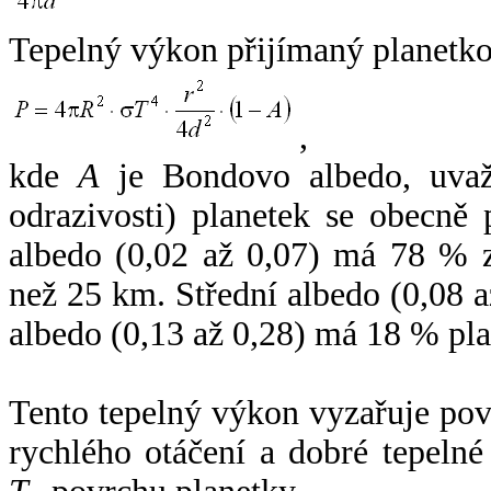
Tepelný výkon přijímaný planetko
,
kde
A
je Bondovo albedo, uvaž
odrazivosti) planetek se obecně
albedo (0,02 až 0,07) má 78 % z
než 25 km. Střední albedo (0,08 
albedo (0,13 až 0,28) má 18 % pla
Tento tepelný výkon vyzařuje po
rychlého otáčení a dobré tepelné