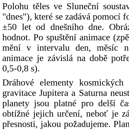
Polohu těles ve Sluneční sousta
"dnes"), které se zadává pomocí 
±50 let od dnešního dne. Obráz
hodnot. Po spuštění animace (zpě
mění v intervalu den, měsíc ne
animace je závislá na době potř
0,5-0,8 s).
Dráhové elementy kosmických t
gravitace Jupitera a Saturna neu
planety jsou platné pro delší č
obtížné jejich určení, neboť je 
přesnosti, jakou požadujeme. Pla