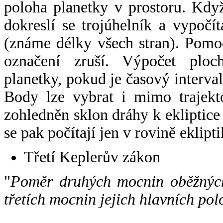
poloha planetky v prostoru. Kdy
dokreslí se trojúhelník a vypoč
(známe délky všech stran). Pomo
označení zruší. Výpočet ploch
planetky, pokud je časový interval
Body lze vybrat i mimo trajekto
zohledněn sklon dráhy k ekliptice
se pak počítají jen v rovině eklipti
Třetí Keplerův zákon
"
Poměr druhých mocnin oběžných
třetích mocnin jejich hlavních pol