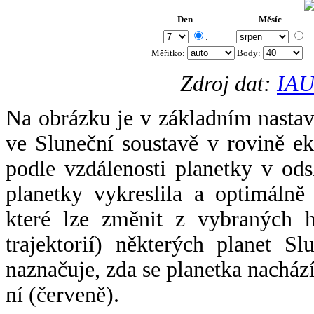
Den
Měsíc
.
Měřítko:
Body
:
Zdroj dat:
IAU
Na obrázku je v základním nastav
ve Sluneční soustavě v rovině ek
podle vzdálenosti planetky v odsl
planetky vykreslila a optimálně
které lze změnit z vybraných h
trajektorií) některých planet Sl
naznačuje, zda se planetka nacház
ní (červeně).