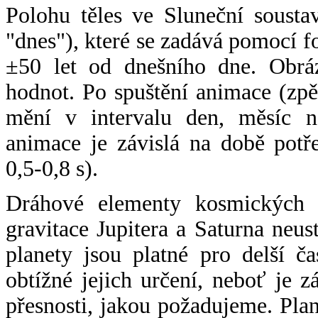
Polohu těles ve Sluneční sousta
"dnes"), které se zadává pomocí 
±50 let od dnešního dne. Obráz
hodnot. Po spuštění animace (zpě
mění v intervalu den, měsíc ne
animace je závislá na době potř
0,5-0,8 s).
Dráhové elementy kosmických t
gravitace Jupitera a Saturna neu
planety jsou platné pro delší č
obtížné jejich určení, neboť je 
přesnosti, jakou požadujeme. Pla