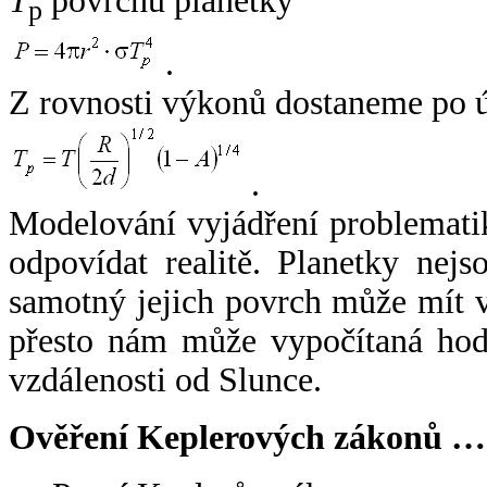
T
povrchu planetky
p
.
Z rovnosti výkonů dostaneme po 
.
Modelování vyjádření problemati
odpovídat realitě. Planetky nejso
samotný jejich povrch může mít v
přesto nám může vypočítaná hodn
vzdálenosti od Slunce.
Ověření Keplerových zákonů …