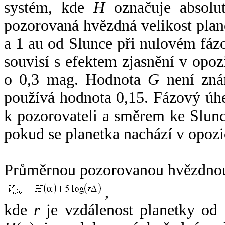
systém, kde
H
označuje absolut
pozorovaná hvězdná velikost plan
a 1 au od Slunce při nulovém fá
souvisí s efektem zjasnění v opoz
o 0,3 mag. Hodnota
G
není zná
používá hodnota 0,15. Fázový úh
k pozorovateli a směrem ke Slunc
pokud se planetka nachází v opozi
Průměrnou pozorovanou hvězdnou 
,
kde
r
je vzdálenost planetky od