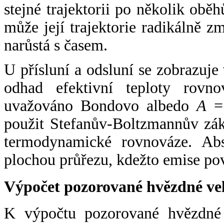
stejné trajektorii po několik oběh
může její trajektorie radikálně zm
narůstá s časem.
U přísluní a odsluní se zobrazuje
odhad efektivní teploty rovno
uvažováno Bondovo albedo
A
= 
použit Stefanův-Boltzmannův zák
termodynamické rovnováze. Abs
plochou průřezu, kdežto emise po
Výpočet pozorované hvězdné ve
K výpočtu pozorované hvězdné v