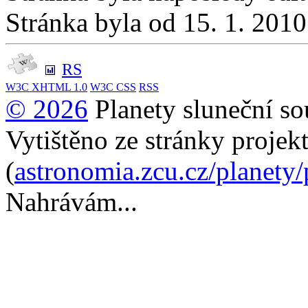
Stránka byla od 15. 1. 201
RS
W3C
XHTML 1.0
W3C
CSS
RSS
© 2026
Planety sluneční so
Vytištěno ze stránky projek
(
astronomia.zcu.cz/planety
Nahrávám...