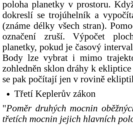
poloha planetky v prostoru. Kdy
dokreslí se trojúhelník a vypoč
(známe délky všech stran). Pomo
označení zruší. Výpočet ploch
planetky, pokud je časový interval
Body lze vybrat i mimo trajekto
zohledněn sklon dráhy k ekliptice
se pak počítají jen v rovině eklipti
Třetí Keplerův zákon
"
Poměr druhých mocnin oběžných
třetích mocnin jejich hlavních pol