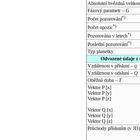
Absolutní hvězdná velikos
Fázový parametr –
G
*)
Počet pozorování
*)
Počet opozic
*)
Pozorována v letech
*)
Poslední pozorování
Typ planetky
Odvozené údaje z 
Vzdálenost v přísluní –
q
Vzdálenost v odsluní –
Q
Oběžná doba –
T
Vektor P [x]
Vektor P [y]
Vektor P [z]
Vektor Q [x]
Vektor Q [y]
Vektor Q [z]
Průchody přísluním (v
JD
)