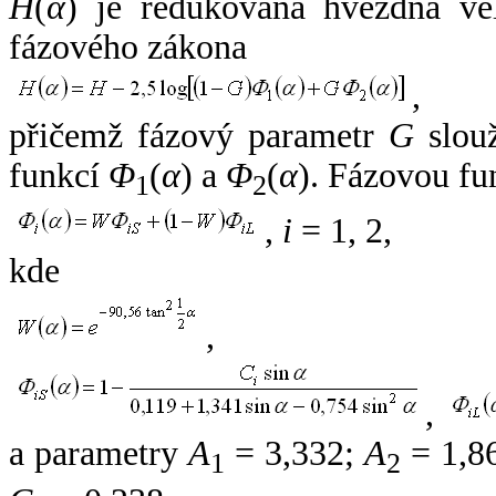
H
(
α
) je redukovaná hvězdná vel
fázového zákona
,
přičemž fázový parametr
G
slouž
funkcí
Φ
(
α
) a
Φ
(
α
). Fázovou fu
1
2
,
i
= 1, 2,
kde
,
,
a parametry
A
= 3,332;
A
= 1,8
1
2