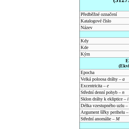
Předběžné označení
Katalogové číslo
Název
Kdy
Kde
Kým
E
(Ekv
Epocha
Velká poloosa dráhy –
a
Excentricita –
e
Střední denní pohyb –
n
Sklon dráhy k ekliptice –
i
Délka vzestupného uzlu –
Argument šířky perihelu 
Střední anomálie –
M