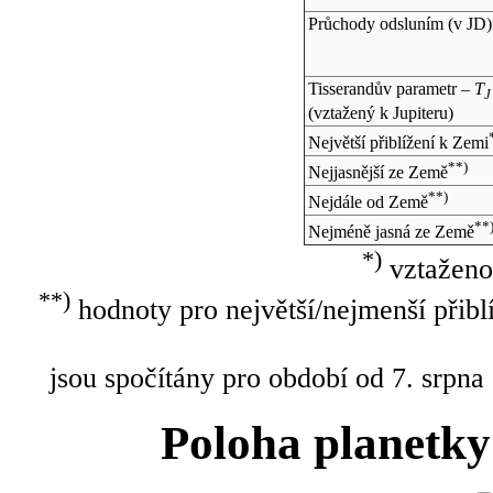
Průchody odsluním (v
JD
)
Tisserandův parametr –
T
J
(vztažený k Jupiteru)
Největší přiblížení k Zemi
**)
Nejjasnější ze Země
**)
Nejdále od Země
**
Nejméně jasná ze Země
*)
vztaženo
**)
hodnoty pro největší/nejmenší přibl
jsou spočítány pro období od 7. srpna
Poloha planetky