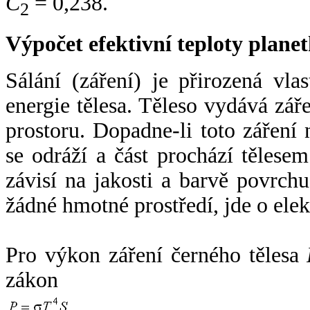
C
= 0,238.
2
Výpočet efektivní teploty plan
Sálání (záření) je přirozená vla
energie tělesa. Těleso vydává zá
prostoru. Dopadne-li toto záření n
se odráží a část prochází tělesem
závisí na jakosti a barvě povrch
žádné hmotné prostředí, jde o ele
Pro výkon záření černého tělesa
zákon