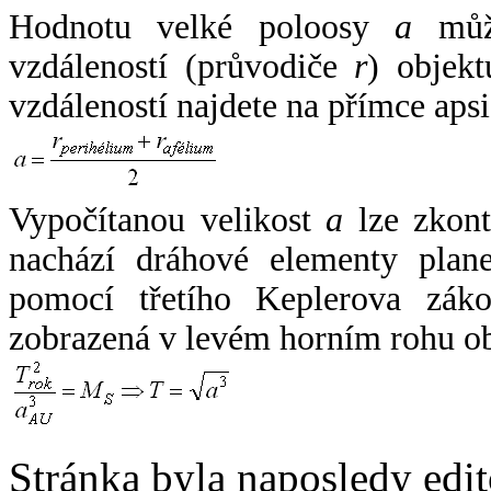
Hodnotu velké poloosy
a
může
vzdáleností (průvodiče
r
) objekt
vzdáleností najdete na přímce apsi
Vypočítanou velikost
a
lze zkont
nachází dráhové elementy plane
pomocí třetího Keplerova zák
zobrazená v levém horním rohu o
Stránka byla naposledy edi