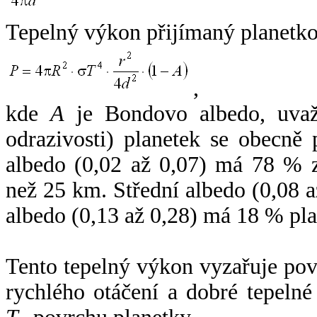
Tepelný výkon přijímaný planetko
,
kde
A
je Bondovo albedo, uvaž
odrazivosti) planetek se obecně
albedo (0,02 až 0,07) má 78 % z
než 25 km. Střední albedo (0,08 
albedo (0,13 až 0,28) má 18 % pla
Tento tepelný výkon vyzařuje po
rychlého otáčení a dobré tepelné