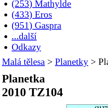
(253) Mathylde
(433) Eros
(951) Gaspra
...další
Odkazy
Malá tělesa
>
Planetky
>
Pl
Planetka
2010 TZ104
(3127