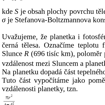
kde
S
je obsah plochy povrchu těl
σ
je Stefanova-Boltzmannova kons
Uvažujeme, že planetka i fotosfér
černá tělesa. Označíme teplotu 
Slunce
R
(696 tisíc km), poloměr
vzdálenost mezi Sluncem a plane
Na planetku dopadá část tepelnéh
Tuto část vypočítáme jako pomě
vzdálenosti planetky, tzn.