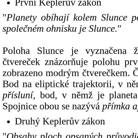
První Keplerův zákon
"
Planety obíhají kolem Slunce p
společném ohnisku je Slunce.
"
Poloha Slunce je vyznačena 
čtvereček znázorňuje polohu pr
zobrazeno modrým čtverečkem. Če
Bod na eliptické trajektorii, v n
přísluní
, bod, v němž je planet
Spojnice obou se nazývá
přímka a
Druhý Keplerův zákon
"
Obsahy ploch opsaných průvodič