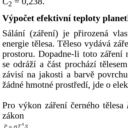
C
= 0,238.
2
Výpočet efektivní teploty plan
Sálání (záření) je přirozená vla
energie tělesa. Těleso vydává zá
prostoru. Dopadne-li toto záření n
se odráží a část prochází tělesem
závisí na jakosti a barvě povrch
žádné hmotné prostředí, jde o ele
Pro výkon záření černého tělesa
zákon