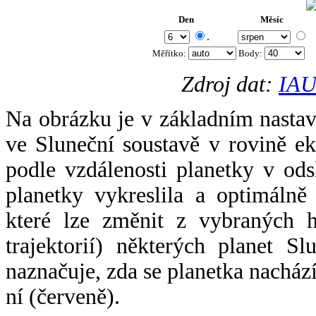
Den
Měsíc
.
Měřítko:
Body
:
Zdroj dat:
IAU
Na obrázku je v základním nastav
ve Sluneční soustavě v rovině ek
podle vzdálenosti planetky v odsl
planetky vykreslila a optimálně
které lze změnit z vybraných h
trajektorií) některých planet Sl
naznačuje, zda se planetka nacház
ní (červeně).