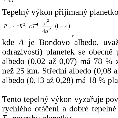
Tepelný výkon přijímaný planetko
,
kde
A
je Bondovo albedo, uvaž
odrazivosti) planetek se obecně
albedo (0,02 až 0,07) má 78 % z
než 25 km. Střední albedo (0,08 
albedo (0,13 až 0,28) má 18 % pla
Tento tepelný výkon vyzařuje po
rychlého otáčení a dobré tepelné