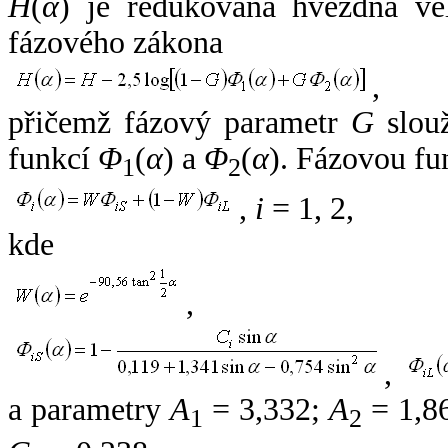
H
(
α
) je redukovaná hvězdná vel
fázového zákona
,
přičemž fázový parametr
G
slouž
funkcí
Φ
(
α
) a
Φ
(
α
). Fázovou fu
1
2
,
i
= 1, 2,
kde
,
,
a parametry
A
= 3,332;
A
= 1,8
1
2