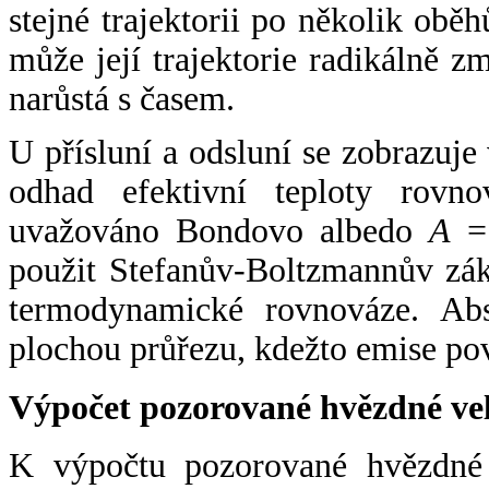
stejné trajektorii po několik oběh
může její trajektorie radikálně zm
narůstá s časem.
U přísluní a odsluní se zobrazuje
odhad efektivní teploty rovno
uvažováno Bondovo albedo
A
= 
použit Stefanův-Boltzmannův zák
termodynamické rovnováze. Abs
plochou průřezu, kdežto emise po
Výpočet pozorované hvězdné ve
K výpočtu pozorované hvězdné v