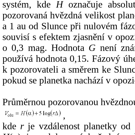
systém, kde
H
označuje absolut
pozorovaná hvězdná velikost plan
a 1 au od Slunce při nulovém fá
souvisí s efektem zjasnění v opoz
o 0,3 mag. Hodnota
G
není zná
používá hodnota 0,15. Fázový úh
k pozorovateli a směrem ke Slunc
pokud se planetka nachází v opozi
Průměrnou pozorovanou hvězdnou 
,
kde
r
je vzdálenost planetky od