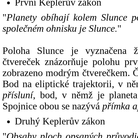
První Keplerův zákon
"
Planety obíhají kolem Slunce p
společném ohnisku je Slunce.
"
Poloha Slunce je vyznačena 
čtvereček znázorňuje polohu pr
zobrazeno modrým čtverečkem. Če
Bod na eliptické trajektorii, v n
přísluní
, bod, v němž je planet
Spojnice obou se nazývá
přímka a
Druhý Keplerův zákon
"
Obsahy ploch opsaných průvodič