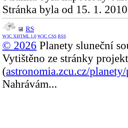
Stránka byla od 15. 1. 201
RS
W3C
XHTML 1.0
W3C
CSS
RSS
© 2026
Planety sluneční so
Vytištěno ze stránky projek
(
astronomia.zcu.cz/planety
Nahrávám...