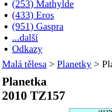
(253) Mathylde
(433) Eros
(951) Gaspra
...další
Odkazy
Malá tělesa
>
Planetky
>
Pl
Planetka
2010 TZ157
(3127