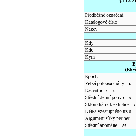
Předběžné označení
Katalogové číslo
Název
Kdy
Kde
Kým
E
(Ekv
Epocha
Velká poloosa dráhy –
a
Excentricita –
e
Střední denní pohyb –
n
Sklon dráhy k ekliptice –
i
Délka vzestupného uzlu –
Argument šířky perihelu 
Střední anomálie –
M