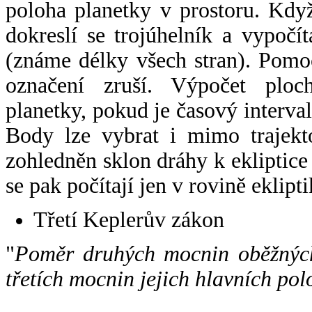
poloha planetky v prostoru. Kdy
dokreslí se trojúhelník a vypoč
(známe délky všech stran). Pomo
označení zruší. Výpočet ploch
planetky, pokud je časový interval
Body lze vybrat i mimo trajekto
zohledněn sklon dráhy k ekliptice
se pak počítají jen v rovině eklipti
Třetí Keplerův zákon
"
Poměr druhých mocnin oběžných
třetích mocnin jejich hlavních pol