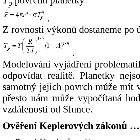
T
povrchu planetky
p
.
Z rovnosti výkonů dostaneme po 
.
Modelování vyjádření problemati
odpovídat realitě. Planetky nejso
samotný jejich povrch může mít v
přesto nám může vypočítaná hodn
vzdálenosti od Slunce.
Ověření Keplerových zákonů …