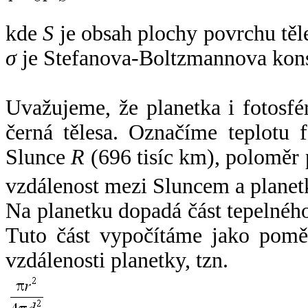
kde
S
je obsah plochy povrchu těl
σ
je Stefanova-Boltzmannova kons
Uvažujeme, že planetka i fotosfér
černá tělesa. Označíme teplotu 
Slunce
R
(696 tisíc km), poloměr
vzdálenost mezi Sluncem a plane
Na planetku dopadá část tepelnéh
Tuto část vypočítáme jako pomě
vzdálenosti planetky, tzn.