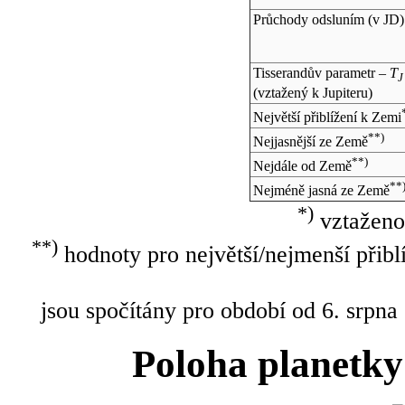
Průchody odsluním (v
JD
)
Tisserandův parametr –
T
J
(vztažený k Jupiteru)
Největší přiblížení k Zemi
**)
Nejjasnější ze Země
**)
Nejdále od Země
**
Nejméně jasná ze Země
*)
vztaženo
**)
hodnoty pro největší/nejmenší přibl
jsou spočítány pro období od 6. srpna
Poloha planetky