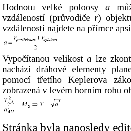
Hodnotu velké poloosy
a
může
vzdáleností (průvodiče
r
) objekt
vzdáleností najdete na přímce apsi
Vypočítanou velikost
a
lze zkont
nachází dráhové elementy plane
pomocí třetího Keplerova zák
zobrazená v levém horním rohu o
Stránka byla naposledy edi