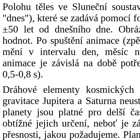
Polohu těles ve Sluneční sousta
"dnes"), které se zadává pomocí 
±50 let od dnešního dne. Obráz
hodnot. Po spuštění animace (zpě
mění v intervalu den, měsíc ne
animace je závislá na době potř
0,5-0,8 s).
Dráhové elementy kosmických t
gravitace Jupitera a Saturna neu
planety jsou platné pro delší č
obtížné jejich určení, neboť je 
přesnosti, jakou požadujeme. Pla