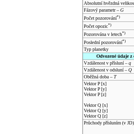
Absolutní hvězdná velikos
Fázový parametr –
G
*)
Počet pozorování
*)
Počet opozic
*)
Pozorována v letech
*)
Poslední pozorování
Typ planetky
Odvozené údaje z 
Vzdálenost v přísluní –
q
Vzdálenost v odsluní –
Q
Oběžná doba –
T
Vektor P [x]
Vektor P [y]
Vektor P [z]
Vektor Q [x]
Vektor Q [y]
Vektor Q [z]
Průchody přísluním (v
JD
)