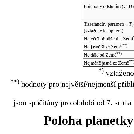
Průchody odsluním (v
JD
)
Tisserandův parametr –
T
J
(vztažený k Jupiteru)
Největší přiblížení k Zemi
**)
Nejjasnější ze Země
**)
Nejdále od Země
**
Nejméně jasná ze Země
*)
vztaženo
**)
hodnoty pro největší/nejmenší přibl
jsou spočítány pro období od 7. srpna
Poloha planetky