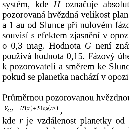
systém, kde
H
označuje absolut
pozorovaná hvězdná velikost plan
a 1 au od Slunce při nulovém fá
souvisí s efektem zjasnění v opoz
o 0,3 mag. Hodnota
G
není zná
používá hodnota 0,15. Fázový úh
k pozorovateli a směrem ke Slunc
pokud se planetka nachází v opozi
Průměrnou pozorovanou hvězdnou 
,
kde
r
je vzdálenost planetky od