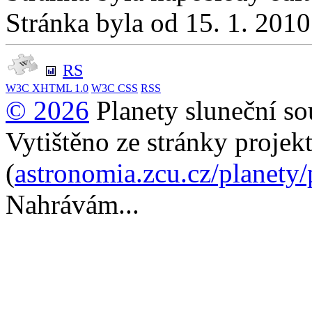
Stránka byla od 15. 1. 201
RS
W3C
XHTML 1.0
W3C
CSS
RSS
© 2026
Planety sluneční so
Vytištěno ze stránky projek
(
astronomia.zcu.cz/planety
Nahrávám...