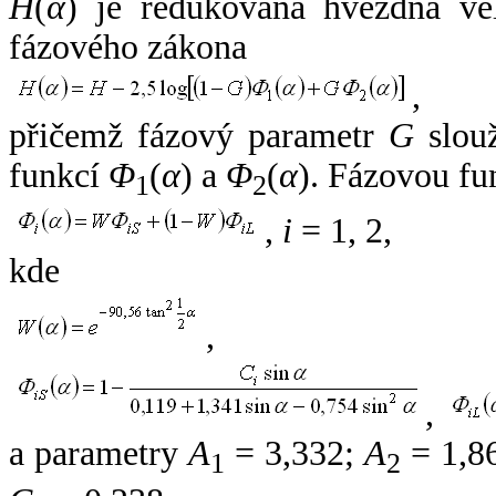
H
(
α
) je redukovaná hvězdná vel
fázového zákona
,
přičemž fázový parametr
G
slouž
funkcí
Φ
(
α
) a
Φ
(
α
). Fázovou fu
1
2
,
i
= 1, 2,
kde
,
,
a parametry
A
= 3,332;
A
= 1,8
1
2