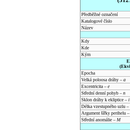
Předběžné označení
Katalogové číslo
Název
Kdy
Kde
Kým
E
(Ekv
Epocha
Velká poloosa dráhy –
a
Excentricita –
e
Střední denní pohyb –
n
Sklon dráhy k ekliptice –
i
Délka vzestupného uzlu –
Argument šířky perihelu 
Střední anomálie –
M