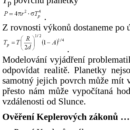
T
povrchu planetky
p
.
Z rovnosti výkonů dostaneme po 
.
Modelování vyjádření problemati
odpovídat realitě. Planetky nejso
samotný jejich povrch může mít v
přesto nám může vypočítaná hodn
vzdálenosti od Slunce.
Ověření Keplerových zákonů …