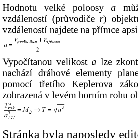
Hodnotu velké poloosy
a
může
vzdáleností (průvodiče
r
) objekt
vzdáleností najdete na přímce apsi
Vypočítanou velikost
a
lze zkont
nachází dráhové elementy plane
pomocí třetího Keplerova zák
zobrazená v levém horním rohu o
Stránka byla naposledy edi