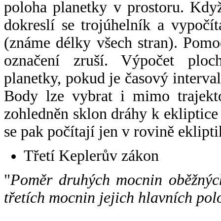
poloha planetky v prostoru. Kdy
dokreslí se trojúhelník a vypoč
(známe délky všech stran). Pomo
označení zruší. Výpočet ploch
planetky, pokud je časový interval
Body lze vybrat i mimo trajekto
zohledněn sklon dráhy k ekliptice
se pak počítají jen v rovině eklipti
Třetí Keplerův zákon
"
Poměr druhých mocnin oběžných
třetích mocnin jejich hlavních pol