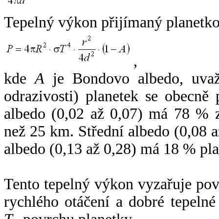
Tepelný výkon přijímaný planetko
,
kde
A
je Bondovo albedo, uvaž
odrazivosti) planetek se obecně
albedo (0,02 až 0,07) má 78 % z
než 25 km. Střední albedo (0,08 
albedo (0,13 až 0,28) má 18 % pla
Tento tepelný výkon vyzařuje po
rychlého otáčení a dobré tepelné