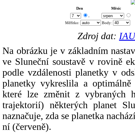
Den
Měsíc
.
Měřítko:
Body
:
Zdroj dat:
IAU
Na obrázku je v základním nastav
ve Sluneční soustavě v rovině ek
podle vzdálenosti planetky v odsl
planetky vykreslila a optimálně
které lze změnit z vybraných h
trajektorií) některých planet Sl
naznačuje, zda se planetka nacház
ní (červeně).