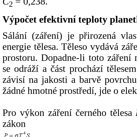
C
= 0,238.
2
Výpočet efektivní teploty plan
Sálání (záření) je přirozená vla
energie tělesa. Těleso vydává zá
prostoru. Dopadne-li toto záření n
se odráží a část prochází tělesem
závisí na jakosti a barvě povrch
žádné hmotné prostředí, jde o ele
Pro výkon záření černého tělesa
zákon