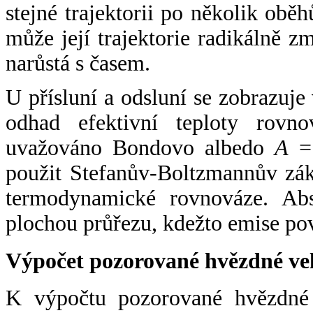
stejné trajektorii po několik oběh
může její trajektorie radikálně zm
narůstá s časem.
U přísluní a odsluní se zobrazuje
odhad efektivní teploty rovno
uvažováno Bondovo albedo
A
= 
použit Stefanův-Boltzmannův zák
termodynamické rovnováze. Abs
plochou průřezu, kdežto emise po
Výpočet pozorované hvězdné ve
K výpočtu pozorované hvězdné v