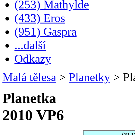
(253) Mathylde
(433) Eros
(951) Gaspra
...další
Odkazy
Malá tělesa
>
Planetky
>
Pl
Planetka
2010 VP6
(312