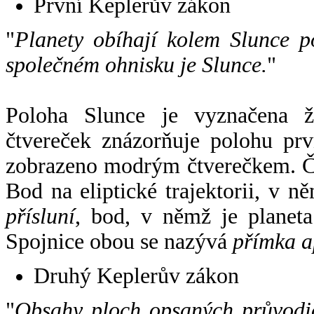
První Keplerův zákon
"
Planety obíhají kolem Slunce p
společném ohnisku je Slunce.
"
Poloha Slunce je vyznačena 
čtvereček znázorňuje polohu pr
zobrazeno modrým čtverečkem. Če
Bod na eliptické trajektorii, v n
přísluní
, bod, v němž je planet
Spojnice obou se nazývá
přímka a
Druhý Keplerův zákon
"
Obsahy ploch opsaných průvodič