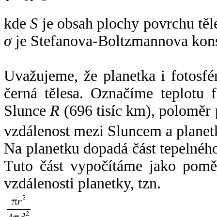
kde
S
je obsah plochy povrchu těl
σ
je Stefanova-Boltzmannova kons
Uvažujeme, že planetka i fotosfér
černá tělesa. Označíme teplotu 
Slunce
R
(696 tisíc km), poloměr
vzdálenost mezi Sluncem a plane
Na planetku dopadá část tepelnéh
Tuto část vypočítáme jako pomě
vzdálenosti planetky, tzn.