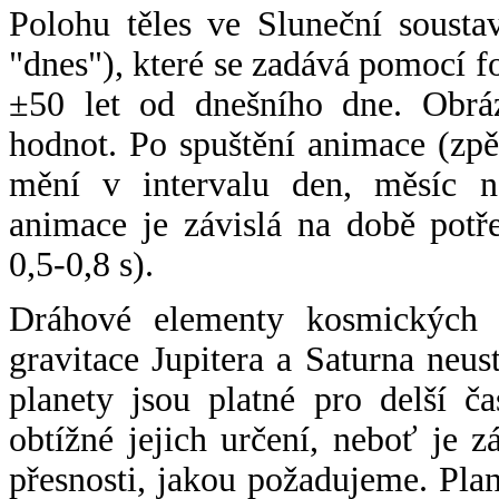
Polohu těles ve Sluneční sousta
"dnes"), které se zadává pomocí 
±50 let od dnešního dne. Obráz
hodnot. Po spuštění animace (zpě
mění v intervalu den, měsíc ne
animace je závislá na době potř
0,5-0,8 s).
Dráhové elementy kosmických t
gravitace Jupitera a Saturna neu
planety jsou platné pro delší č
obtížné jejich určení, neboť je 
přesnosti, jakou požadujeme. Pla