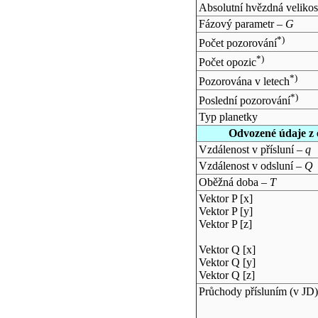
Absolutní hvězdná velikos
Fázový parametr –
G
*)
Počet pozorování
*)
Počet opozic
*)
Pozorována v letech
*)
Poslední pozorování
Typ planetky
Odvozené údaje z 
Vzdálenost v přísluní –
q
Vzdálenost v odsluní –
Q
Oběžná doba –
T
Vektor P [x]
Vektor P [y]
Vektor P [z]
Vektor Q [x]
Vektor Q [y]
Vektor Q [z]
Průchody přísluním (v
JD
)