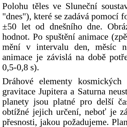
Polohu těles ve Sluneční sousta
"dnes"), které se zadává pomocí 
±50 let od dnešního dne. Obráz
hodnot. Po spuštění animace (zpě
mění v intervalu den, měsíc ne
animace je závislá na době potř
0,5-0,8 s).
Dráhové elementy kosmických t
gravitace Jupitera a Saturna neu
planety jsou platné pro delší č
obtížné jejich určení, neboť je 
přesnosti, jakou požadujeme. Pla