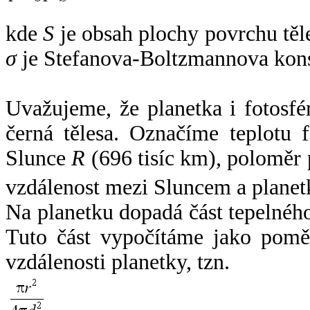
kde
S
je obsah plochy povrchu těl
σ
je Stefanova-Boltzmannova kons
Uvažujeme, že planetka i fotosfér
černá tělesa. Označíme teplotu 
Slunce
R
(696 tisíc km), poloměr
vzdálenost mezi Sluncem a plane
Na planetku dopadá část tepelnéh
Tuto část vypočítáme jako pomě
vzdálenosti planetky, tzn.