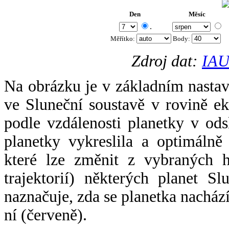
Den
Měsíc
.
Měřítko:
Body
:
Zdroj dat:
IAU
Na obrázku je v základním nastav
ve Sluneční soustavě v rovině ek
podle vzdálenosti planetky v odsl
planetky vykreslila a optimálně
které lze změnit z vybraných h
trajektorií) některých planet Sl
naznačuje, zda se planetka nacház
ní (červeně).