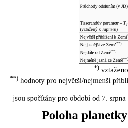
Průchody odsluním (v
JD
)
Tisserandův parametr –
T
J
(vztažený k Jupiteru)
Největší přiblížení k Zemi
**)
Nejjasnější ze Země
**)
Nejdále od Země
**
Nejméně jasná ze Země
*)
vztaženo
**)
hodnoty pro největší/nejmenší přibl
jsou spočítány pro období od 7. srpna
Poloha planetky