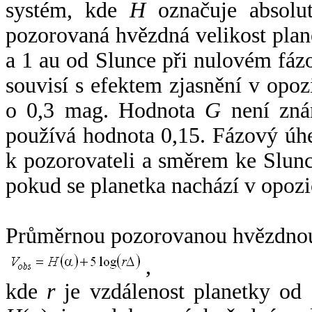
systém, kde
H
označuje absolut
pozorovaná hvězdná velikost plan
a 1 au od Slunce při nulovém fá
souvisí s efektem zjasnění v opoz
o 0,3 mag. Hodnota
G
není zná
používá hodnota 0,15. Fázový úh
k pozorovateli a směrem ke Slunc
pokud se planetka nachází v opozi
Průměrnou pozorovanou hvězdnou 
,
kde
r
je vzdálenost planetky od