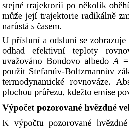
stejné trajektorii po několik oběh
může její trajektorie radikálně zm
narůstá s časem.
U přísluní a odsluní se zobrazuje
odhad efektivní teploty rovno
uvažováno Bondovo albedo
A
= 
použit Stefanův-Boltzmannův zák
termodynamické rovnováze. Abs
plochou průřezu, kdežto emise po
Výpočet pozorované hvězdné ve
K výpočtu pozorované hvězdné v