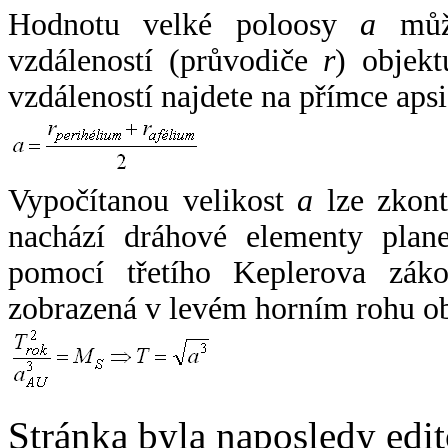
Hodnotu velké poloosy
a
může
vzdáleností (průvodiče
r
) objekt
vzdáleností najdete na přímce apsi
Vypočítanou velikost
a
lze zkont
nachází dráhové elementy plane
pomocí třetího Keplerova zák
zobrazená v levém horním rohu o
Stránka byla naposledy edi