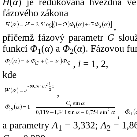
H
(
α
) je redukovaná hvězdná vel
fázového zákona
,
přičemž fázový parametr
G
slouž
funkcí
Φ
(
α
) a
Φ
(
α
). Fázovou fu
1
2
,
i
= 1, 2,
kde
,
,
a parametry
A
= 3,332;
A
= 1,8
1
2