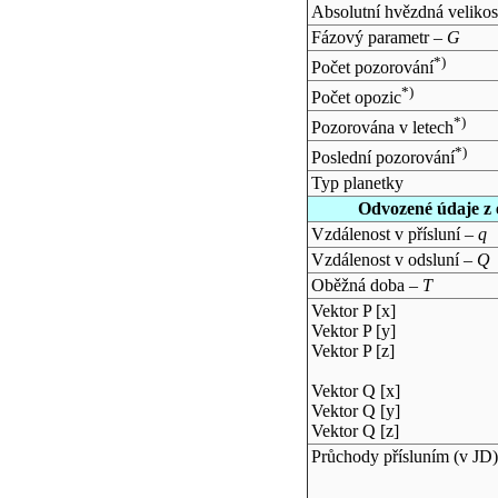
Absolutní hvězdná velikos
Fázový parametr –
G
*)
Počet pozorování
*)
Počet opozic
*)
Pozorována v letech
*)
Poslední pozorování
Typ planetky
Odvozené údaje z 
Vzdálenost v přísluní –
q
Vzdálenost v odsluní –
Q
Oběžná doba –
T
Vektor P [x]
Vektor P [y]
Vektor P [z]
Vektor Q [x]
Vektor Q [y]
Vektor Q [z]
Průchody přísluním (v
JD
)