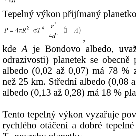
Tepelný výkon přijímaný planetko
,
kde
A
je Bondovo albedo, uvaž
odrazivosti) planetek se obecně
albedo (0,02 až 0,07) má 78 % z
než 25 km. Střední albedo (0,08 
albedo (0,13 až 0,28) má 18 % pla
Tento tepelný výkon vyzařuje po
rychlého otáčení a dobré tepelné