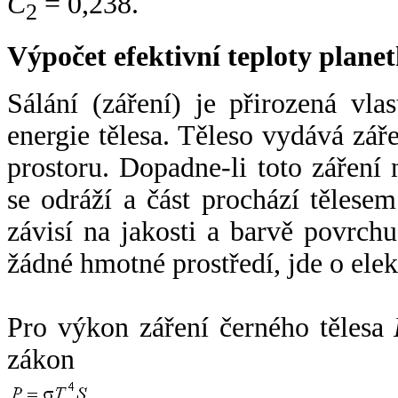
C
= 0,238.
2
Výpočet efektivní teploty plan
Sálání (záření) je přirozená vla
energie tělesa. Těleso vydává zá
prostoru. Dopadne-li toto záření n
se odráží a část prochází tělesem
závisí na jakosti a barvě povrch
žádné hmotné prostředí, jde o ele
Pro výkon záření černého tělesa
zákon