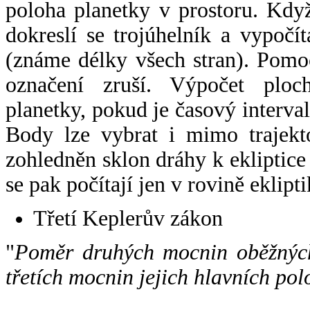
poloha planetky v prostoru. Kdy
dokreslí se trojúhelník a vypoč
(známe délky všech stran). Pomo
označení zruší. Výpočet ploch
planetky, pokud je časový interval
Body lze vybrat i mimo trajekto
zohledněn sklon dráhy k ekliptice
se pak počítají jen v rovině eklipti
Třetí Keplerův zákon
"
Poměr druhých mocnin oběžných
třetích mocnin jejich hlavních pol