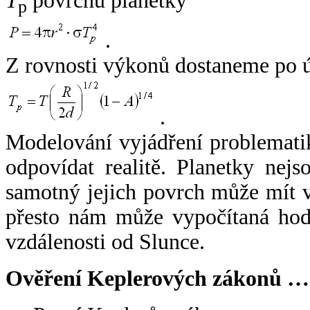
T
povrchu planetky
p
.
Z rovnosti výkonů dostaneme po 
.
Modelování vyjádření problemati
odpovídat realitě. Planetky nejso
samotný jejich povrch může mít v
přesto nám může vypočítaná hodn
vzdálenosti od Slunce.
Ověření Keplerových zákonů …