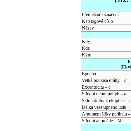
Předběžné označení
Katalogové číslo
Název
Kdy
Kde
Kým
E
(Ekv
Epocha
Velká poloosa dráhy –
a
Excentricita –
e
Střední denní pohyb –
n
Sklon dráhy k ekliptice –
i
Délka vzestupného uzlu –
Argument šířky perihelu 
Střední anomálie –
M