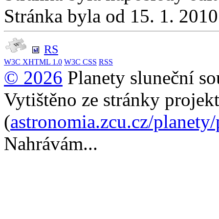
Stránka byla od 15. 1. 201
RS
W3C
XHTML 1.0
W3C
CSS
RSS
© 2026
Planety sluneční so
Vytištěno ze stránky projek
(
astronomia.zcu.cz/planety
Nahrávám...