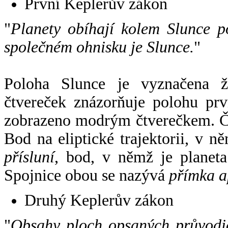
První Keplerův zákon
"
Planety obíhají kolem Slunce p
společném ohnisku je Slunce.
"
Poloha Slunce je vyznačena 
čtvereček znázorňuje polohu pr
zobrazeno modrým čtverečkem. Če
Bod na eliptické trajektorii, v n
přísluní
, bod, v němž je planet
Spojnice obou se nazývá
přímka a
Druhý Keplerův zákon
"
Obsahy ploch opsaných průvodič