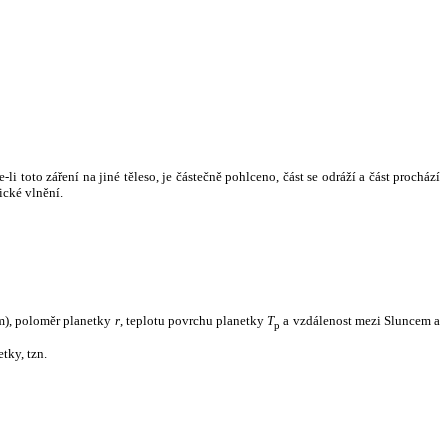
i toto záření na jiné těleso, je částečně pohlceno, část se odráží a část prochází
ické vlnění.
m), poloměr planetky
r
, teplotu povrchu planetky
T
a vzdálenost mezi Sluncem a
p
tky, tzn.