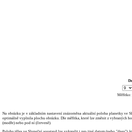
D
Měřítko
Na obrázku je v základním nastavení znázorněna aktuální poloha planetky ve Slun
optimálně vyplnila plochu obrázku. Dle měřítka, které lze změnit z vybraných hod
(modře) nebo pod ní (červeně).
Polohu těles ve Sluneční soustavě lze vykreslit i pro jiné datum (nebo "dnes")