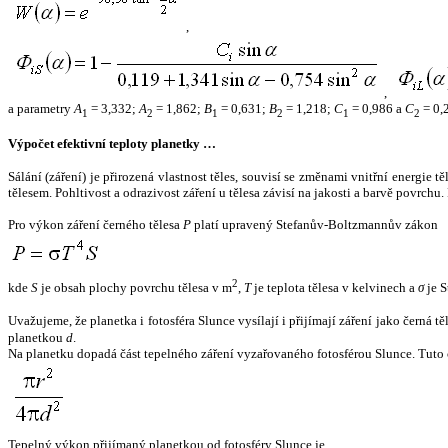
,
,
a parametry
A
= 3,332;
A
= 1,862;
B
= 0,631;
B
= 1,218;
C
= 0,986 a
C
= 0,
1
2
1
2
1
2
Výpočet efektivní teploty planetky …
Sálání (záření) je přirozená vlastnost těles, souvisí se změnami vnitřní energie 
tělesem. Pohltivost a odrazivost záření u tělesa závisí na jakosti a barvě povrch
Pro výkon záření černého tělesa
P
platí upravený Stefanův-Boltzmannův zákon
2
kde
S
je obsah plochy povrchu tělesa v m
,
T
je teplota tělesa v kelvinech a
σ
je S
Uvažujeme, že planetka i fotosféra Slunce vysílají i přijímají záření jako černá 
planetkou
d
.
Na planetku dopadá část tepelného záření vyzařovaného fotosférou Slunce. Tuto 
Tepelný výkon přijímaný planetkou od fotosféry Slunce je