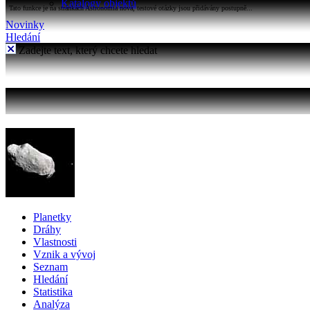
Katalogy objektů
Tato funkce je na stránkách Astronomia nová, testové otázky jsou přidávány postupně...
Novinky
Hledání
Zadejte text, který chcete hledat
Planetky
Dráhy
Vlastnosti
Vznik a vývoj
Seznam
Hledání
Statistika
Analýza