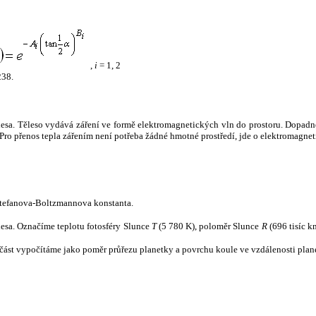
,
i
= 1, 2
238.
tělesa. Těleso vydává záření ve formě elektromagnetických vln do prostoru. Dopadne-l
u. Pro přenos tepla zářením není potřeba žádné hmotné prostředí, jde o elektromagnet
tefanova-Boltzmannova konstanta.
tělesa. Označíme teplotu fotosféry Slunce
T
(5 780 K), poloměr Slunce
R
(696 tisíc k
část vypočítáme jako poměr průřezu planetky a povrchu koule ve vzdálenosti plane