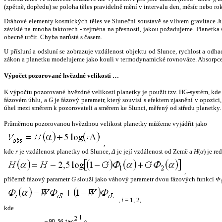
(zpětně, dopředu) se poloha těles pravidelně mění v intervalu den, měsíc nebo ro
Dráhové elementy kosmických těles ve Sluneční soustavě se vlivem gravitace Jup
závislé na mnoha faktorech - zejména na přesnosti, jakou požadujeme. Planetka se
obecně určit. Chyba narůstá s časem.
U přísluní a odsluní se zobrazuje vzdálenost objektu od Slunce, rychlost a od
zákon a planetku modelujeme jako kouli v termodynamické rovnováze. Absorpce 
Výpočet pozorované hvězdné velikosti …
K výpočtu pozorované hvězdné velikosti planetky je použit tzv. HG-systém, kd
fázovém úhlu, a
G
je fázový parametr, který souvisí s efektem zjasnění v opozic
úhel mezi směrem k pozorovateli a směrem ke Slunci, měřený od středu planetky. 
Průměrnou pozorovanou hvězdnou velikost planetky můžeme vyjádřit jako
,
kde
r
je vzdálenost planetky od Slunce,
Δ
je její vzdálenost od Země a
H
(
α
) je r
,
přičemž fázový parametr
G
slouží jako váhový parametr dvou fázových funkcí
Φ
,
i
= 1, 2,
kde