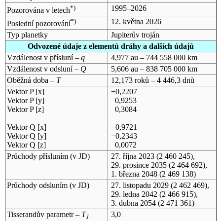
*)
1995–2026
Pozorována v letech
*)
12. května 2026
Poslední pozorování
Typ planetky
Jupiterův troján
Odvozené údaje z elementů dráhy a dalších údajů
Vzdálenost v přísluní –
q
4,977 au – 744 558 000 km
Vzdálenost v odsluní –
Q
5,606 au – 838 705 000 km
Oběžná doba –
T
12,173 roků – 4 446,3 dnů
Vektor P [x]
−0,2207
Vektor P [y]
0,9253
Vektor P [z]
0,3084
Vektor Q [x]
−0,9721
Vektor Q [y]
−0,2343
Vektor Q [z]
0,0072
Průchody přísluním (v
JD
)
27. října 2023
(2 460 245),
29. prosince 2035
(2 464 692),
1. března 2048
(2 469 138)
Průchody odsluním (v
JD
)
27. listopadu 2029
(2 462 469),
29. ledna 2042
(2 466 915),
3. dubna 2054
(2 471 361)
Tisserandův parametr –
T
3,0
J