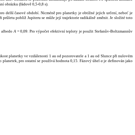
ní obrázku (řádově 0,5-0,8 s).
ro delší časové období. Nicméně pro planetky je obtížné jejich určení, neboť je
růletu poblíž Jupiteru se může její trajektorie radikálně změnit. Je složité toto
o albedo
A
= 0,09. Pro výpočet efektivní teploty je použit Stefanův-Boltzmannův
kost planetky ve vzdálenosti 1 au od pozorovatele a 1 au od Slunce při nulovém
planetek, pro ostatní se používá hodnota 0,15. Fázový úhel
α
je definován jako