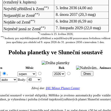
(vztažený k Jupiteru)
**)
5. ledna 2036
(4,00 au)
Největší přiblížení k Zemi
**)
8. února 2037
(20,3 mag)
Nejjasnější ze Země
**)
6. ledna 2030
(6,59 au)
Nejdále od Země
**)
7. listopadu 2029
(22,0 mag)
Nejméně jasná ze Země
*)
vztaženo k 25. května 2026;
**)
hodnoty pro největší/nejmenší přiblížení a nejnižší/nejvyšší pozorovanou hvězdnou velikost
jsou spočítány pro období od 9. srpna 2026 do 31. prosince 2050 s intervalem 1 den.
Poloha planetky ve Sluneční soustavě
en
Měsíc
Rok
Animac
.
:
Body
:
Zdroj dat:
IAU Minor Planet Center
eční soustavě v rovině ekliptiky. Měřítko je zvoleno automaticky podle vzdálenost
not, je vykreslena i poloha (včetně trajektorií) některých planet Sluneční soustavy
, které se zadává pomocí formuláře pod obrázkem. Lze zadat datum ±50 let od dneš