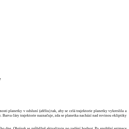
e
i planetky v odsluní (aféliu) tak, aby se celá trajektorie planetky vykreslila a
. Barva čáry trajektorie naznačuje, zda se planetka nachází nad rovinou ekliptiky
ního dne. Obrázek se průběžně aktualizuje po zadání hodnot. Po spuštění animace