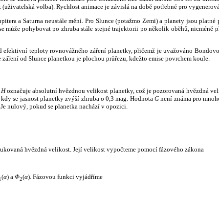
k (uživatelská volba). Rychlost animace je závislá na době potřebné pro vygenerová
itera a Saturna neustále mění. Pro Slunce (potažmo Zemi) a planety jsou platné p
 může pohybovat po zhruba stále stejné trajektorii po několik oběhů, nicméně při p
had efektivní teploty rovnovážného záření planetky, přičemž je uvažováno Bondov
záření od Slunce planetkou je plochou průřezu, kdežto emise povrchem koule.
e
H
označuje absolutní hvězdnou velikost planetky, což je pozorovaná hvězdná veli
i, kdy se jasnost planetky zvýší zhruba o 0,3 mag. Hodnota
G
není známa pro mnoho 
Je nulový, pokud se planetka nachází v opozici.
edukovaná hvězdná velikost. Její velikost vypočteme pomocí fázového zákona
(
α
) a
Φ
(
α
). Fázovou funkci vyjádříme
1
2