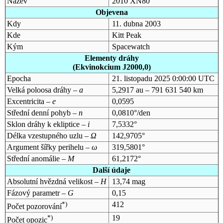
Název
2010 XN80
Objevena
Kdy
11. dubna 2003
Kde
Kitt Peak
Kým
Spacewatch
Elementy dráhy
(Ekvinokcium J2000,0)
Epocha
21. listopadu 2025 0:00:00 UTC
Velká poloosa dráhy –
a
5,2917 au – 791 631 540 km
Excentricita –
e
0,0595
Střední denní pohyb –
n
0,0810°/den
Sklon dráhy k ekliptice –
i
7,5332°
Délka vzestupného uzlu –
Ω
142,9705°
Argument šířky perihelu –
ω
319,5801°
Střední anomálie –
M
61,2172°
Další údaje
Absolutní hvězdná velikost –
H
13,74 mag
Fázový parametr –
G
0,15
*)
412
Počet pozorování
*)
19
Počet opozic