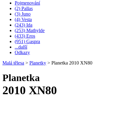
Pojmenování
(2) Pallas
(3) Juno
(4) Vesta
(243) Ida
(253) Mathylde
(433) Eros
(951) Gaspra
...další
Odkazy
Malá tělesa
>
Planetky
>
Planetka 2010 XN80
Planetka
2010 XN80