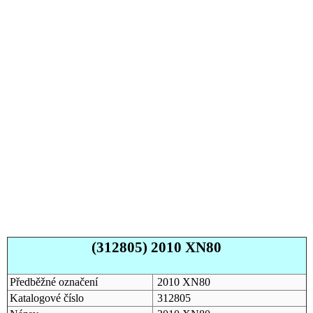
(312805) 2010 XN80
Předběžné označení
2010 XN80
Katalogové číslo
312805