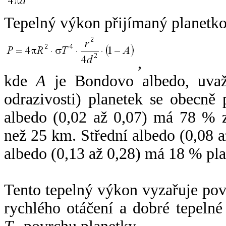
Tepelný výkon přijímaný planetko
,
kde
A
je Bondovo albedo, uvaž
odrazivosti) planetek se obecně
albedo (0,02 až 0,07) má 78 % z
než 25 km. Střední albedo (0,08 
albedo (0,13 až 0,28) má 18 % pla
Tento tepelný výkon vyzařuje po
rychlého otáčení a dobré tepelné