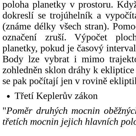
poloha planetky v prostoru. Kdy
dokreslí se trojúhelník a vypoč
(známe délky všech stran). Pomo
označení zruší. Výpočet ploch
planetky, pokud je časový interval
Body lze vybrat i mimo trajekto
zohledněn sklon dráhy k ekliptice
se pak počítají jen v rovině eklipti
Třetí Keplerův zákon
"
Poměr druhých mocnin oběžných
třetích mocnin jejich hlavních pol