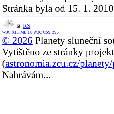
Stránka byla od 15. 1. 201
RS
W3C
XHTML 1.0
W3C
CSS
RSS
© 2026
Planety sluneční so
Vytištěno ze stránky projek
(
astronomia.zcu.cz/planety
Nahrávám...