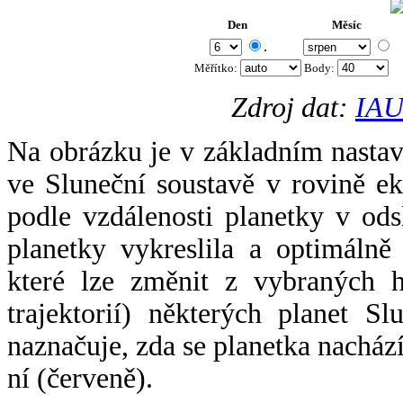
Den
Měsíc
.
Měřítko:
Body
:
Zdroj dat:
IAU
Na obrázku je v základním nastav
ve Sluneční soustavě v rovině ek
podle vzdálenosti planetky v odsl
planetky vykreslila a optimálně
které lze změnit z vybraných h
trajektorií) některých planet Sl
naznačuje, zda se planetka nacház
ní (červeně).