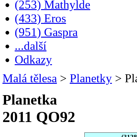
(253) Mathylde
(433) Eros
(951) Gaspra
...další
Odkazy
Malá tělesa
>
Planetky
>
Pl
Planetka
2011 QO92
(312