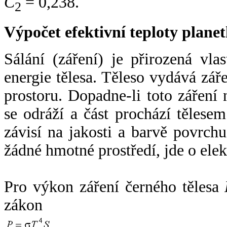
C
= 0,238.
2
Výpočet efektivní teploty plan
Sálání (záření) je přirozená vla
energie tělesa. Těleso vydává zá
prostoru. Dopadne-li toto záření n
se odráží a část prochází tělesem
závisí na jakosti a barvě povrch
žádné hmotné prostředí, jde o ele
Pro výkon záření černého tělesa
zákon