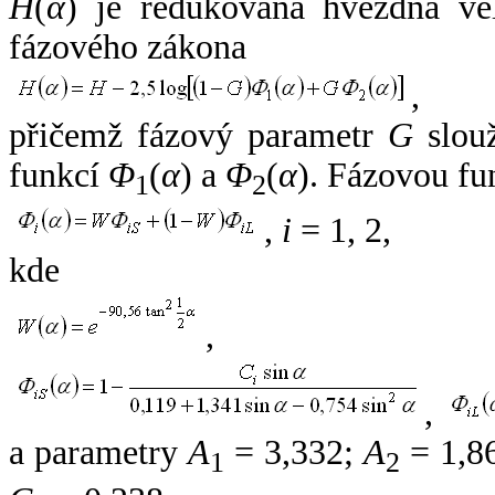
H
(
α
) je redukovaná hvězdná vel
fázového zákona
,
přičemž fázový parametr
G
slouž
funkcí
Φ
(
α
) a
Φ
(
α
). Fázovou fu
1
2
,
i
= 1, 2,
kde
,
,
a parametry
A
= 3,332;
A
= 1,8
1
2