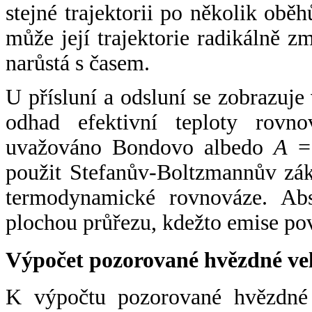
stejné trajektorii po několik oběh
může její trajektorie radikálně zm
narůstá s časem.
U přísluní a odsluní se zobrazuje
odhad efektivní teploty rovno
uvažováno Bondovo albedo
A
= 
použit Stefanův-Boltzmannův zák
termodynamické rovnováze. Abs
plochou průřezu, kdežto emise po
Výpočet pozorované hvězdné ve
K výpočtu pozorované hvězdné v