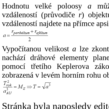
Hodnotu velké poloosy
a
může
vzdáleností (průvodiče
r
) objekt
vzdáleností najdete na přímce apsi
Vypočítanou velikost
a
lze zkont
nachází dráhové elementy plane
pomocí třetího Keplerova zák
zobrazená v levém horním rohu o
Stránka byla naposledy edi