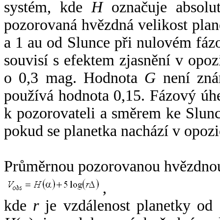
systém, kde
H
označuje absolut
pozorovaná hvězdná velikost plan
a 1 au od Slunce při nulovém fá
souvisí s efektem zjasnění v opoz
o 0,3 mag. Hodnota
G
není zná
používá hodnota 0,15. Fázový úh
k pozorovateli a směrem ke Slunc
pokud se planetka nachází v opozi
Průměrnou pozorovanou hvězdnou 
,
kde
r
je vzdálenost planetky od