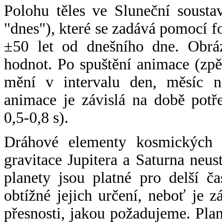
Polohu těles ve Sluneční sousta
"dnes"), které se zadává pomocí 
±50 let od dnešního dne. Obráz
hodnot. Po spuštění animace (zpě
mění v intervalu den, měsíc ne
animace je závislá na době potř
0,5-0,8 s).
Dráhové elementy kosmických t
gravitace Jupitera a Saturna neu
planety jsou platné pro delší č
obtížné jejich určení, neboť je 
přesnosti, jakou požadujeme. Pla