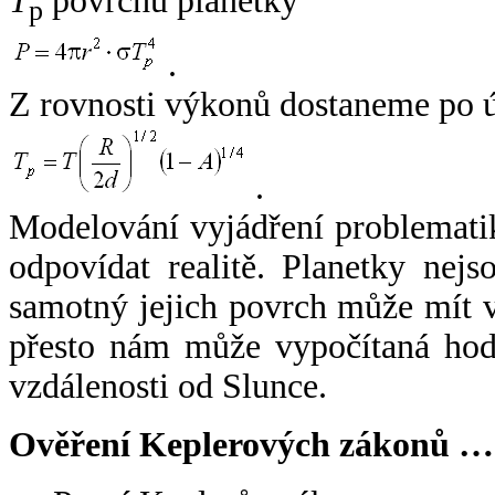
T
povrchu planetky
p
.
Z rovnosti výkonů dostaneme po 
.
Modelování vyjádření problemati
odpovídat realitě. Planetky nejso
samotný jejich povrch může mít v
přesto nám může vypočítaná hodn
vzdálenosti od Slunce.
Ověření Keplerových zákonů …