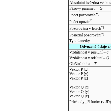
Absolutní hvězdná velikos
Fázový parametr –
G
*)
Počet pozorování
*)
Počet opozic
*)
Pozorována v letech
*)
Poslední pozorování
Typ planetky
Odvozené údaje z 
Vzdálenost v přísluní –
q
Vzdálenost v odsluní –
Q
Oběžná doba –
T
Vektor P [x]
Vektor P [y]
Vektor P [z]
Vektor Q [x]
Vektor Q [y]
Vektor Q [z]
Průchody přísluním (v
JD
)