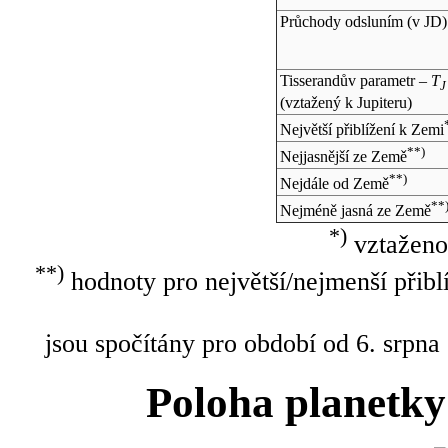
Průchody odsluním (v
JD
)
Tisserandův parametr –
T
J
(vztažený k Jupiteru)
Největší přiblížení k Zemi
**)
Nejjasnější ze Země
**)
Nejdále od Země
**
Nejméně jasná ze Země
*)
vztaženo
**)
hodnoty pro největší/nejmenší přibl
jsou spočítány pro období od 6. srpna
Poloha planetky