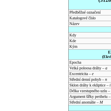
Předběžné označení
Katalogové číslo
Název
Kdy
Kde
Kým
E
(Ekv
Epocha
Velká poloosa dráhy –
a
Excentricita –
e
Střední denní pohyb –
n
Sklon dráhy k ekliptice –
i
Délka vzestupného uzlu –
Argument šířky perihelu 
Střední anomálie –
M