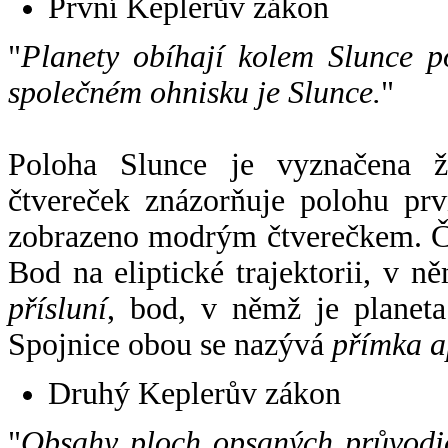
První Keplerův zákon
"
Planety obíhají kolem Slunce p
společném ohnisku je Slunce.
"
Poloha Slunce je vyznačena 
čtvereček znázorňuje polohu pr
zobrazeno modrým čtverečkem. Če
Bod na eliptické trajektorii, v n
přísluní
, bod, v němž je planet
Spojnice obou se nazývá
přímka a
Druhý Keplerův zákon
"
Obsahy ploch opsaných průvodič