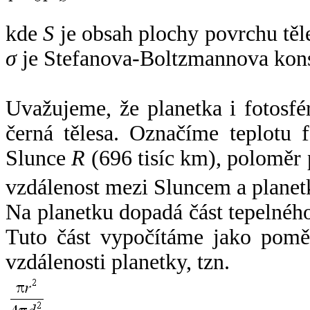
kde
S
je obsah plochy povrchu těl
σ
je Stefanova-Boltzmannova kons
Uvažujeme, že planetka i fotosfér
černá tělesa. Označíme teplotu 
Slunce
R
(696 tisíc km), poloměr
vzdálenost mezi Sluncem a plane
Na planetku dopadá část tepelnéh
Tuto část vypočítáme jako pomě
vzdálenosti planetky, tzn.