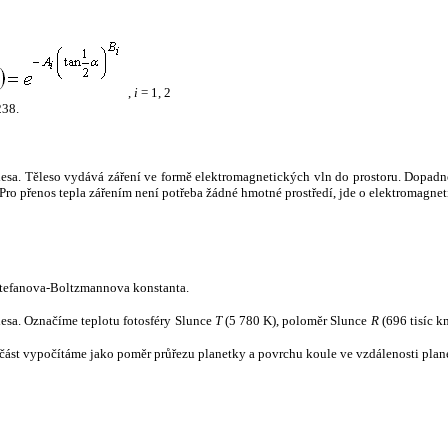
,
i
= 1, 2
238.
tělesa. Těleso vydává záření ve formě elektromagnetických vln do prostoru. Dopadne-l
u. Pro přenos tepla zářením není potřeba žádné hmotné prostředí, jde o elektromagnet
tefanova-Boltzmannova konstanta.
tělesa. Označíme teplotu fotosféry Slunce
T
(5 780 K), poloměr Slunce
R
(696 tisíc k
část vypočítáme jako poměr průřezu planetky a povrchu koule ve vzdálenosti plane