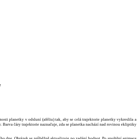
e
i planetky v odsluní (aféliu) tak, aby se celá trajektorie planetky vykreslila a
. Barva čáry trajektorie naznačuje, zda se planetka nachází nad rovinou ekliptiky
ního dne. Obrázek se průběžně aktualizuje po zadání hodnot. Po spuštění animace