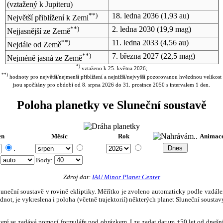
(vztažený k Jupiteru)
**)
18. ledna 2036
(1,93 au)
Největší přiblížení k Zemi
**)
2. ledna 2030
(19,9 mag)
Nejjasnější ze Země
**)
11. ledna 2033
(4,56 au)
Nejdále od Země
**)
7. března 2027
(22,5 mag)
Nejméně jasná ze Země
*)
vztaženo k 25. května 2026;
**)
hodnoty pro největší/nejmenší přiblížení a nejnižší/nejvyšší pozorovanou hvězdnou velikost
jsou spočítány pro období od 8. srpna 2026 do 31. prosince 2050 s intervalem 1 den.
Poloha planetky ve Sluneční soustavě
en
Měsíc
Rok
Animac
.
:
Body
:
Zdroj dat:
IAU Minor Planet Center
eční soustavě v rovině ekliptiky. Měřítko je zvoleno automaticky podle vzdálenost
not, je vykreslena i poloha (včetně trajektorií) některých planet Sluneční soustavy
, které se zadává pomocí formuláře pod obrázkem. Lze zadat datum ±50 let od dneš