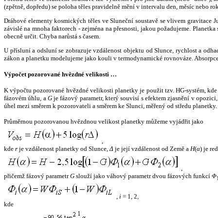
(zpětně, dopředu) se poloha těles pravidelně mění v intervalu den, měsíc nebo ro
Dráhové elementy kosmických těles ve Sluneční soustavě se vlivem gravitace Jup
závislé na mnoha faktorech - zejména na přesnosti, jakou požadujeme. Planetka se
obecně určit. Chyba narůstá s časem.
U přísluní a odsluní se zobrazuje vzdálenost objektu od Slunce, rychlost a od
zákon a planetku modelujeme jako kouli v termodynamické rovnováze. Absorpce 
Výpočet pozorované hvězdné velikosti …
K výpočtu pozorované hvězdné velikosti planetky je použit tzv. HG-systém, kd
fázovém úhlu, a
G
je fázový parametr, který souvisí s efektem zjasnění v opozic
úhel mezi směrem k pozorovateli a směrem ke Slunci, měřený od středu planetky. 
Průměrnou pozorovanou hvězdnou velikost planetky můžeme vyjádřit jako
,
kde
r
je vzdálenost planetky od Slunce,
Δ
je její vzdálenost od Země a
H
(
α
) je r
,
přičemž fázový parametr
G
slouží jako váhový parametr dvou fázových funkcí
Φ
,
i
= 1, 2,
kde