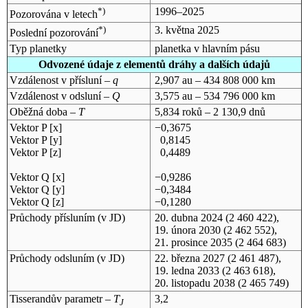
*)
1996–2025
Pozorována v letech
*)
3. května 2025
Poslední pozorování
Typ planetky
planetka v hlavním pásu
Odvozené údaje z elementů dráhy a dalších údajů
Vzdálenost v přísluní –
q
2,907 au – 434 808 000 km
Vzdálenost v odsluní –
Q
3,575 au – 534 796 000 km
Oběžná doba –
T
5,834 roků – 2 130,9 dnů
Vektor P [x]
−0,3675
Vektor P [y]
0,8145
Vektor P [z]
0,4489
Vektor Q [x]
−0,9286
Vektor Q [y]
−0,3484
Vektor Q [z]
−0,1280
Průchody přísluním (v
JD
)
20. dubna 2024
(2 460 422),
19. února 2030
(2 462 552),
21. prosince 2035
(2 464 683)
Průchody odsluním (v
JD
)
22. března 2027
(2 461 487),
19. ledna 2033
(2 463 618),
20. listopadu 2038
(2 465 749)
Tisserandův parametr –
T
3,2
J