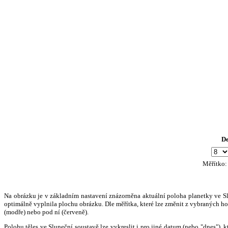
D
Měřítko
Na obrázku je v základním nastavení znázorněna aktuální poloha planetky ve Slun
optimálně vyplnila plochu obrázku. Dle měřítka, které lze změnit z vybraných hod
(modře) nebo pod ní (červeně).
Polohu těles ve Sluneční soustavě lze vykreslit i pro jiné datum (nebo "dnes")