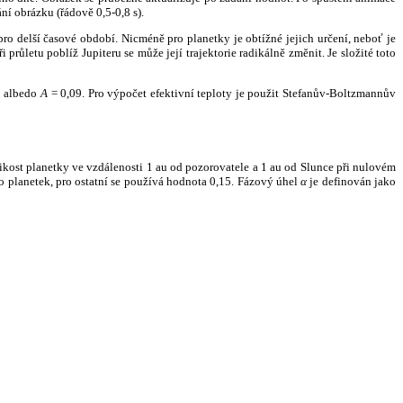
ní obrázku (řádově 0,5-0,8 s).
ro delší časové období. Nicméně pro planetky je obtížné jejich určení, neboť je
růletu poblíž Jupiteru se může její trajektorie radikálně změnit. Je složité toto
o albedo
A
= 0,09. Pro výpočet efektivní teploty je použit Stefanův-Boltzmannův
kost planetky ve vzdálenosti 1 au od pozorovatele a 1 au od Slunce při nulovém
planetek, pro ostatní se používá hodnota 0,15. Fázový úhel
α
je definován jako