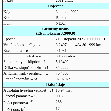
Název
2011 UL17
Objevena
Kdy
8. dubna 2002
Kde
Palomar
Kým
NEAT
Elementy dráhy
(Ekvinokcium J2000,0)
Epocha
21. listopadu 2025 0:00:00 UTC
Velká poloosa dráhy –
a
3,2407 au – 484 801 999 km
Excentricita –
e
0,1031
Střední denní pohyb –
n
0,1689°/den
Sklon dráhy k ekliptice –
i
5,1849°
Délka vzestupného uzlu –
Ω
35,2222°
Argument šířky perihelu –
ω
76,4803°
Střední anomálie –
M
97,9797°
Další údaje
Absolutní hvězdná velikost –
H
15,94 mag
Fázový parametr –
G
0,15
*)
266
Počet pozorování
*)
17
Počet opozic