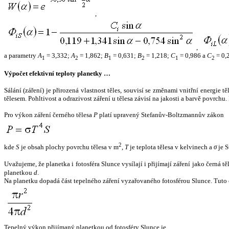
,
,
a parametry
A
= 3,332;
A
= 1,862;
B
= 0,631;
B
= 1,218;
C
= 0,986 a
C
= 0,
1
2
1
2
1
2
Výpočet efektivní teploty planetky …
Sálání (záření) je přirozená vlastnost těles, souvisí se změnami vnitřní energie 
tělesem. Pohltivost a odrazivost záření u tělesa závisí na jakosti a barvě povrch
Pro výkon záření černého tělesa
P
platí upravený Stefanův-Boltzmannův zákon
2
kde
S
je obsah plochy povrchu tělesa v m
,
T
je teplota tělesa v kelvinech a
σ
je S
Uvažujeme, že planetka i fotosféra Slunce vysílají i přijímají záření jako černá 
planetkou
d
.
Na planetku dopadá část tepelného záření vyzařovaného fotosférou Slunce. Tuto 
Tepelný výkon přijímaný planetkou od fotosféry Slunce je