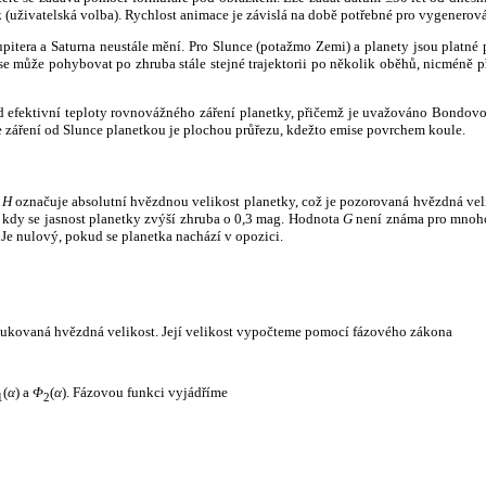
k (uživatelská volba). Rychlost animace je závislá na době potřebné pro vygenerová
itera a Saturna neustále mění. Pro Slunce (potažmo Zemi) a planety jsou platné p
 může pohybovat po zhruba stále stejné trajektorii po několik oběhů, nicméně při p
had efektivní teploty rovnovážného záření planetky, přičemž je uvažováno Bondov
záření od Slunce planetkou je plochou průřezu, kdežto emise povrchem koule.
e
H
označuje absolutní hvězdnou velikost planetky, což je pozorovaná hvězdná veli
i, kdy se jasnost planetky zvýší zhruba o 0,3 mag. Hodnota
G
není známa pro mnoho 
Je nulový, pokud se planetka nachází v opozici.
edukovaná hvězdná velikost. Její velikost vypočteme pomocí fázového zákona
(
α
) a
Φ
(
α
). Fázovou funkci vyjádříme
1
2