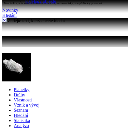
Katalogy objektů
Tato funkce je na stránkách Astronomia nová, testové otázky jsou přidávány postupně...
Novinky
Hledání
Zadejte text, který chcete hledat
Planetky
Dráhy
Vlastnosti
Vznik a vývoj
Seznam
Hledání
Statistika
Analýza