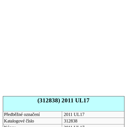
(312838) 2011 UL17
Předběžné označení
2011 UL17
Katalogové číslo
312838