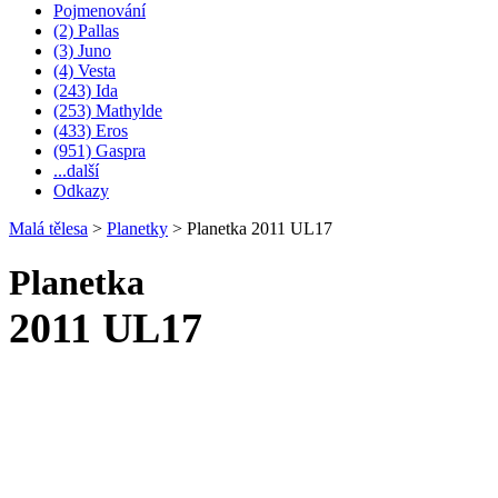
Pojmenování
(2) Pallas
(3) Juno
(4) Vesta
(243) Ida
(253) Mathylde
(433) Eros
(951) Gaspra
...další
Odkazy
Malá tělesa
>
Planetky
>
Planetka 2011 UL17
Planetka
2011 UL17