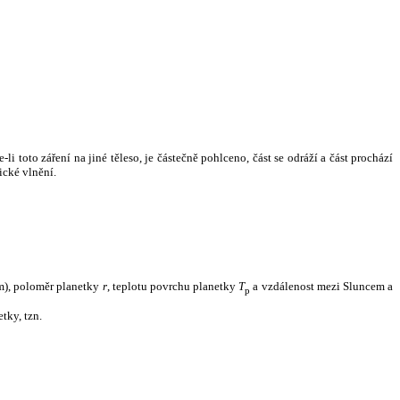
i toto záření na jiné těleso, je částečně pohlceno, část se odráží a část prochází
ické vlnění.
m), poloměr planetky
r
, teplotu povrchu planetky
T
a vzdálenost mezi Sluncem a
p
tky, tzn.